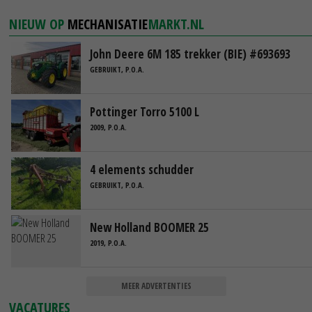
NIEUW OP
MECHANISATIE
MARKT.NL
John Deere 6M 185 trekker (BIE) #693693
GEBRUIKT, P.O.A.
Pottinger Torro 5100 L
2009, P.O.A.
4 elements schudder
GEBRUIKT, P.O.A.
New Holland BOOMER 25
2019, P.O.A.
MEER ADVERTENTIES
VACATURES