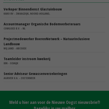
Verkoper Binnendienst Glastuinbouw
KARO BV - ZWAAGDIJK, NOORD-HOLLAND,
Accountmanager Organische Bodemverbeteraars
COMGOED B.V. - NL
Projectmedewerker BoerenNetwerk – Natuurinclusieve
Landbouw
WIJ.LAND - ABCOUDE
Teamleider instroom kwekerij
IBN - SCHAIJK
Senior Adviseur Gewassenverzekeringen
AGRIVER U.A. - ZOETERMEER
Meld u hier aan voor de Nieuwe Oogst nieuwsbrief!
Dagelijks in uw mailbox