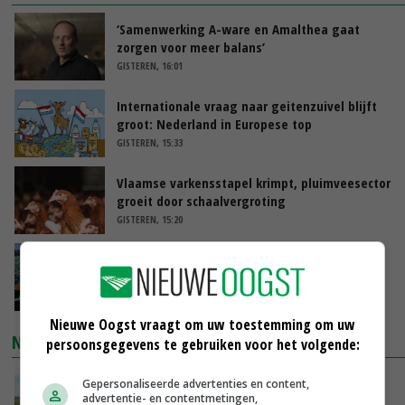
‘Samenwerking A-ware en Amalthea gaat
zorgen voor meer balans’
GISTEREN, 16:01
Internationale vraag naar geitenzuivel blijft
groot: Nederland in Europese top
GISTEREN, 15:33
Vlaamse varkensstapel krimpt, pluimveesector
groeit door schaalvergroting
GISTEREN, 15:20
‘Cijfer jezelf niet weg en doe vooral ook waar
je gelukkig van wordt’
GISTEREN, 13:31
Nieuwe Oogst vraagt om uw toestemming om uw
NIEUWSTE VIDEO'S
persoonsgegevens te gebruiken voor het volgende:
POAH!: John Deere 7730
Gepersonaliseerde advertenties en content,
advertentie- en contentmetingen,