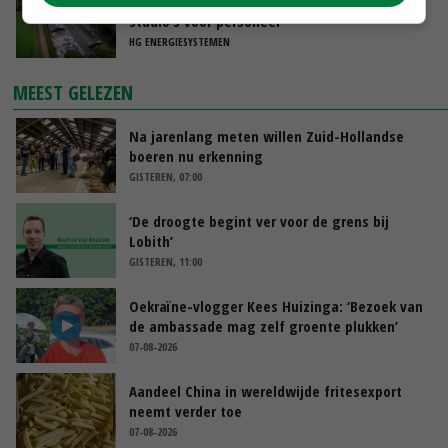
Aspergeteler bouwt dankzij batterij meer
studio’s voor personeel
HG ENERGIESYSTEMEN
MEEST GELEZEN
Na jarenlang meten willen Zuid-Hollandse
boeren nu erkenning
GISTEREN, 07:00
‘De droogte begint ver voor de grens bij
Lobith’
GISTEREN, 11:00
Oekraïne-vlogger Kees Huizinga: ‘Bezoek van
de ambassade mag zelf groente plukken’
07-08-2026
Aandeel China in wereldwijde fritesexport
neemt verder toe
07-08-2026