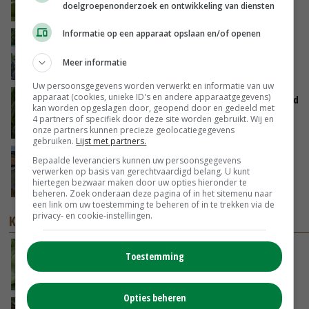
doelgroepenonderzoek en ontwikkeling van diensten
GISTEREN, 10:00
Informatie op een apparaat opslaan en/of openen
Oekraïne-vlogger Kees Huizinga: ‘Bezoek van
de ambassade mag zelf groente plukken’
Meer informatie
07-08-2026
Uw persoonsgegevens worden verwerkt en informatie van uw
apparaat (cookies, unieke ID's en andere apparaatgegevens)
Limburgse mais van Frijns doet het verrassend
kan worden opgeslagen door, geopend door en gedeeld met
goed
4 partners of specifiek door deze site worden gebruikt. Wij en
07-08-2026
onze partners kunnen precieze geolocatiegegevens
gebruiken.
Lijst met partners.
Droogte veroorzaakt steeds meer problemen:
Bepaalde leveranciers kunnen uw persoonsgegevens
‘Bassin afgelopen week al leeg’
verwerken op basis van gerechtvaardigd belang. U kunt
hiertegen bezwaar maken door uw opties hieronder te
06-08-2026
beheren. Zoek onderaan deze pagina of in het sitemenu naar
een link om uw toestemming te beheren of in te trekken via de
privacy- en cookie-instellingen.
KENNISPARTNERS
We vechten tegen dezelfde vijand: Bremia
Toestemming
lactuca
BAYER CROP SCIENCE
Opties beheren