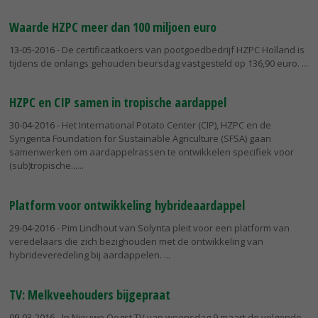
Waarde HZPC meer dan 100 miljoen euro
13-05-2016
- De certificaatkoers van pootgoedbedrijf HZPC Holland is
tijdens de onlangs gehouden beursdag vastgesteld op 136,90 euro.
HZPC en CIP samen in tropische aardappel
30-04-2016
- Het International Potato Center (CIP), HZPC en de
Syngenta Foundation for Sustainable Agriculture (SFSA) gaan
samenwerken om aardappelrassen te ontwikkelen specifiek voor
(sub)tropische...
Platform voor ontwikkeling hybrideaardappel
29-04-2016
- Pim Lindhout van Solynta pleit voor een platform van
veredelaars die zich bezighouden met de ontwikkeling van
hybrideveredeling bij aardappelen.
TV: Melkveehouders bijgepraat
09-03-2016
- In Nieuwe Oogst TV van woensdag 9 maart de volgende