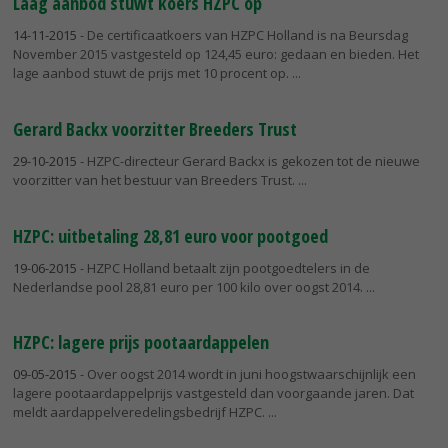
Laag aanbod stuwt koers HZPC op
14-11-2015
- De certificaatkoers van HZPC Holland is na Beursdag
November 2015 vastgesteld op 124,45 euro: gedaan en bieden. Het
lage aanbod stuwt de prijs met 10 procent op.
Gerard Backx voorzitter Breeders Trust
29-10-2015
- HZPC-directeur Gerard Backx is gekozen tot de nieuwe
voorzitter van het bestuur van Breeders Trust.
HZPC: uitbetaling 28,81 euro voor pootgoed
19-06-2015
- HZPC Holland betaalt zijn pootgoedtelers in de
Nederlandse pool 28,81 euro per 100 kilo over oogst 2014.
HZPC: lagere prijs pootaardappelen
09-05-2015
- Over oogst 2014 wordt in juni hoogstwaarschijnlijk een
lagere pootaardappelprijs vastgesteld dan voorgaande jaren. Dat
meldt aardappelveredelingsbedrijf HZPC.