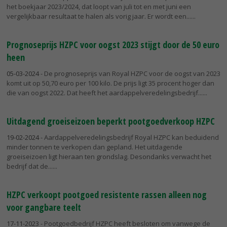
het boekjaar 2023/2024, dat loopt van juli tot en met juni een
vergelijkbaar resultaat te halen als vorig jaar. Er wordt een...
Prognoseprijs HZPC voor oogst 2023 stijgt door de 50 euro
heen
05-03-2024
- De prognoseprijs van Royal HZPC voor de oogst van 2023
komt uit op 50,70 euro per 100 kilo. De prijs ligt 35 procent hoger dan
die van oogst 2022. Dat heeft het aardappelveredelingsbedrijf...
Uitdagend groeiseizoen beperkt pootgoedverkoop HZPC
19-02-2024
- Aardappelveredelingsbedrijf Royal HZPC kan beduidend
minder tonnen te verkopen dan gepland. Het uitdagende
groeiseizoen ligt hieraan ten grondslag. Desondanks verwacht het
bedrijf dat de...
HZPC verkoopt pootgoed resistente rassen alleen nog
voor gangbare teelt
17-11-2023
- Pootgoedbedrijf HZPC heeft besloten om vanwege de