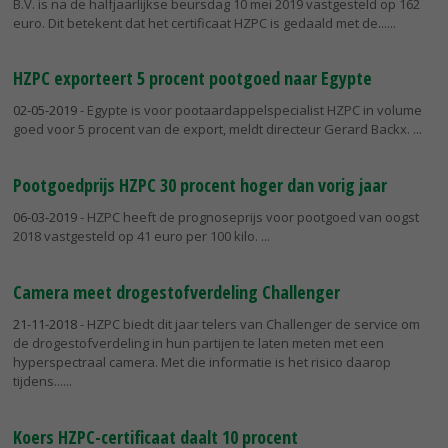
B.V. is na de halfjaarlijkse beursdag 10 mei 2019 vastgesteld op 162
euro. Dit betekent dat het certificaat HZPC is gedaald met de...
HZPC exporteert 5 procent pootgoed naar Egypte
02-05-2019
- Egypte is voor pootaardappelspecialist HZPC in volume
goed voor 5 procent van de export, meldt directeur Gerard Backx.
Pootgoedprijs HZPC 30 procent hoger dan vorig jaar
06-03-2019
- HZPC heeft de prognoseprijs voor pootgoed van oogst
2018 vastgesteld op 41 euro per 100 kilo.
Camera meet drogestofverdeling Challenger
21-11-2018
- HZPC biedt dit jaar telers van Challenger de service om
de drogestofverdeling in hun partijen te laten meten met een
hyperspectraal camera. Met die informatie is het risico daarop
tijdens...
Koers HZPC-certificaat daalt 10 procent