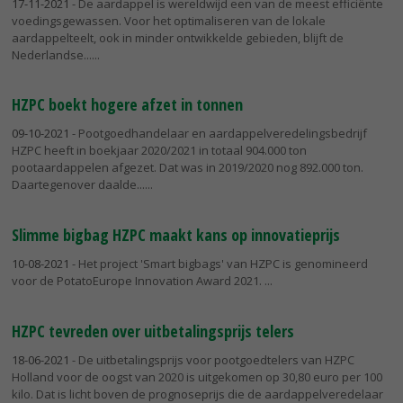
17-11-2021
- De aardappel is wereldwijd een van de meest efficiënte
voedingsgewassen. Voor het optimaliseren van de lokale
aardappelteelt, ook in minder ontwikkelde gebieden, blijft de
Nederlandse...
HZPC boekt hogere afzet in tonnen
09-10-2021
- Pootgoedhandelaar en aardappelveredelingsbedrijf
HZPC heeft in boekjaar 2020/2021 in totaal 904.000 ton
pootaardappelen afgezet. Dat was in 2019/2020 nog 892.000 ton.
Daartegenover daalde...
Slimme bigbag HZPC maakt kans op innovatieprijs
10-08-2021
- Het project 'Smart bigbags' van HZPC is genomineerd
voor de PotatoEurope Innovation Award 2021.
HZPC tevreden over uitbetalingsprijs telers
18-06-2021
- De uitbetalingsprijs voor pootgoedtelers van HZPC
Holland voor de oogst van 2020 is uitgekomen op 30,80 euro per 100
kilo. Dat is licht boven de prognoseprijs die de aardappelveredelaar