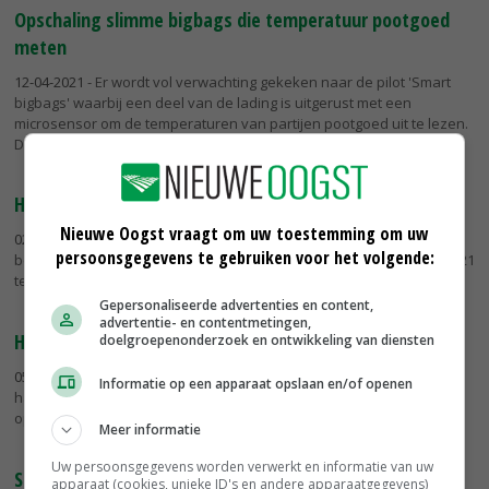
Opschaling slimme bigbags die temperatuur pootgoed
meten
12-04-2021
- Er wordt vol verwachting gekeken naar de pilot 'Smart
bigbags' waarbij een deel van de lading is uitgerust met een
microsensor om de temperaturen van partijen pootgoed uit te lezen.
Dit...
HZPC stopt met technologiedochter Solentum
Nieuwe Oogst vraagt om uw toestemming om uw
02-04-2021
- Pootgoedbedrijf HZPC heeft besloten om de
persoonsgegevens te gebruiken voor het volgende:
bedrijfsactiviteiten van dochteronderneming Solentum per 1 mei 2021
te beëindigen.
Gepersonaliseerde advertenties en content,
advertentie- en contentmetingen,
HZPC zet prognoseprijs pootgoed op 30 euro
doelgroepenonderzoek en ontwikkeling van diensten
05-03-2021
- De prognoseprijs voor het pootgoed van oogst 2020 dat
Informatie op een apparaat opslaan en/of openen
handelsbedrijf HZPC Holland verwacht uit te betalen, is vastgesteld
op 30 euro per 100 kilo.
Meer informatie
Uw persoonsgegevens worden verwerkt en informatie van uw
Slimme bigbags HZPC meten temperatuur pootgoed
apparaat (cookies, unieke ID's en andere apparaatgegevens)