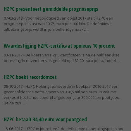
HZPC presenteert gemiddelde prognoseprijs
07-03-2018
- Voor het pootgoed van oogst 2017 stelt HZPC een
prognoseprijs vast van 30,75 euro per 100 kilo. De definitieve
uitbetalingsprijs wordt in juni bekendgemaakt.
Waardestijging HZPC-certificaat opnieuw 10 procent
03-11-2017
- De koers van HZPC-certificaten is na de halfjaarlijkse
beursdag in november vastgesteld op 182,20 euro per aandeel.
HZPC boekt recordomzet
06-10-2017
- HZPC Holding realiseerde in boekjaar 2016-2017 een
geconsolideerde netto-omzet van 318,5 miljoen euro. In volume
verkocht het handelsbedrijf afgelopen jaar 800.000 ton pootgoed.
Beide zijn...
HZPC betaalt 34,40 euro voor pootgoed
15-06-2017
- HZPC in Joure heeft de definitieve uitbetalingsprijs voor