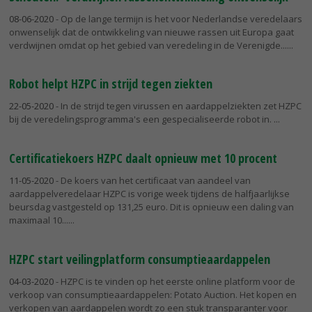
08-06-2020
- Op de lange termijn is het voor Nederlandse veredelaars
onwenselijk dat de ontwikkeling van nieuwe rassen uit Europa gaat
verdwijnen omdat op het gebied van veredeling in de Verenigde...
Robot helpt HZPC in strijd tegen ziekten
22-05-2020
- In de strijd tegen virussen en aardappelziekten zet HZPC
bij de veredelingsprogramma's een gespecialiseerde robot in.
Certificatiekoers HZPC daalt opnieuw met 10 procent
11-05-2020
- De koers van het certificaat van aandeel van
aardappelveredelaar HZPC is vorige week tijdens de halfjaarlijkse
beursdag vastgesteld op 131,25 euro. Dit is opnieuw een daling van
maximaal 10...
HZPC start veilingplatform consumptieaardappelen
04-03-2020
- HZPC is te vinden op het eerste online platform voor de
verkoop van consumptieaardappelen: Potato Auction. Het kopen en
verkopen van aardappelen wordt zo een stuk transparanter voor