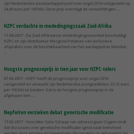
zijn Nederlandse pootaardappel-pool over oogst 2016 vastgesteld op
34,40 euro per 100 kilo. Deze prijs overstijgt de verwachtingen...
HZPC verdachte in mededingingszaak Zuid-Afrika
11-04-2017
- De Zuid-Afrikaanse mededingingsautoriteit beschuldigt
HZPC en zijn distributeur Wesgrow Potatoes van exclusieve
afspraken over de beschikbaarheid van het aardappelras Mondial.
Hoogste prognoseprijs in tien jaar voor HZPC-telers
07-03-2017
- HZPC heeft de prognoseprijs voor oogst 2016
vastgesteld en verwacht zijn Nederlandse pootgoedtelers 33,15 euro
per 100 kilo te betalen. Dat is de hoogste prognoseprijs in de
afgelopen tien...
Nepfeiten verzieken debat genetische modificatie
17-02-2017
- Voorzitter Sybe Schaap van adviesorgaan Cogem vindt
dat discussies over genetische modificatie (gmo) vaak beïnvloed
worden door emoties en beweringen die nergens op gebaseerd zijn.