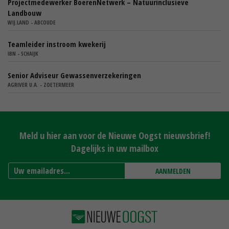
Projectmedewerker BoerenNetwerk – Natuurinclusieve
Landbouw
WIJ.LAND - ABCOUDE
Teamleider instroom kwekerij
IBN - SCHAIJK
Senior Adviseur Gewassenverzekeringen
AGRIVER U.A. - ZOETERMEER
Meld u hier aan voor de Nieuwe Oogst nieuwsbrief!
Dagelijks in uw mailbox
AANMELDEN