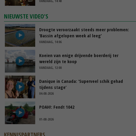
VANDAAG, 14:48
NIEUWSTE VIDEO'S
Droogte veroorzaakt steeds meer problemen:
‘Bassin afgelopen week al leeg’
VANDAAG, 14:06
Koeien van enige drijvende boerderij ter
wereld zijn te koop
VANDAAG, 12:00
Danique in Canada: ‘Superveel schik gehad
tijdens stage’
04-08-2026
POAH!: Fendt 1042
01-08-2026
KENNISPARTNERS