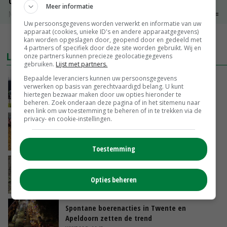
Uien Middenmeer Geel 30-60% grof
Meer informatie
Noteringen
€ 0,00
~
€ 0,00
Uw persoonsgegevens worden verwerkt en informatie van uw
apparaat (cookies, unieke ID's en andere apparaatgegevens)
MEER MARKTPRIJZEN
kan worden opgeslagen door, geopend door en gedeeld met
4 partners of specifiek door deze site worden gebruikt. Wij en
LAATSTE NIEUWS
onze partners kunnen precieze geolocatiegegevens
gebruiken.
Lijst met partners.
Gemiddelde Europese melkprijs daalt licht in
Bepaalde leveranciers kunnen uw persoonsgegevens
verwerken op basis van gerechtvaardigd belang. U kunt
juni
hiertegen bezwaar maken door uw opties hieronder te
VANDAAG, 17:04
beheren. Zoek onderaan deze pagina of in het sitemenu naar
een link om uw toestemming te beheren of in te trekken via de
privacy- en cookie-instellingen.
Frans onderzoekcentrum bestrijkt hele
varkensvleesketen
VANDAAG, 15:29
Toestemming
Emmeloord noteert eerste zaaiuien op
maximaal 20 euro
Opties beheren
VANDAAG, 14:59
Spontane boerenacties in Twente en
Apeldoorn zetten de trend