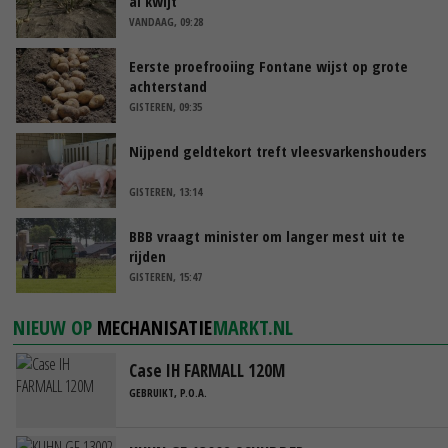
al kwijt’
VANDAAG, 09:28
Eerste proefrooiing Fontane wijst op grote
achterstand
GISTEREN, 09:35
Nijpend geldtekort treft vleesvarkenshouders
GISTEREN, 13:14
BBB vraagt minister om langer mest uit te
rijden
GISTEREN, 15:47
NIEUW OP
MECHANISATIE
MARKT.NL
Case IH FARMALL 120M
GEBRUIKT, P.O.A.