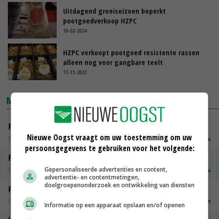
Uitdagend groeiseizoen beperkt
pootgoedverkoop HZPC
19-02-2024
HZPC verkoopt pootgoed resistente rassen
alleen nog voor gangbare teelt
17-11-2023
MARKTPRIJZEN
Fontane
Nieuwe Oogst vraagt om uw toestemming om uw
PotatoNL
€ 15,00
~
€ 23,00
persoonsgegevens te gebruiken voor het volgende:
Fritesgeschikt NL Du Be
PotatoNL
€ 15,00
~
€ 23,00
Gepersonaliseerde advertenties en content,
advertentie- en contentmetingen,
doelgroepenonderzoek en ontwikkeling van diensten
Peen
Noteringen
€ 26,00
~
€ 33,00
Informatie op een apparaat opslaan en/of openen