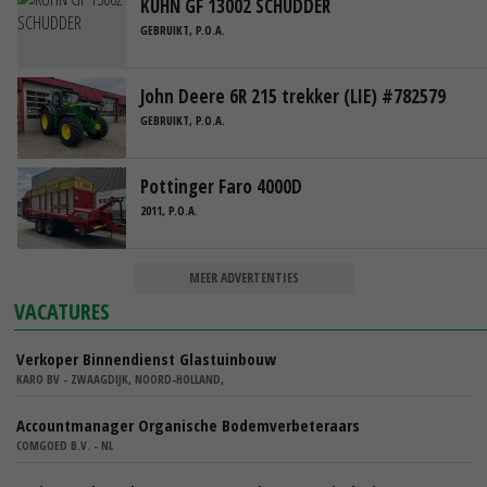
KUHN GF 13002 SCHUDDER
GEBRUIKT, P.O.A.
John Deere 6R 215 trekker (LIE) #782579
GEBRUIKT, P.O.A.
Pottinger Faro 4000D
2011, P.O.A.
MEER ADVERTENTIES
VACATURES
Verkoper Binnendienst Glastuinbouw
KARO BV - ZWAAGDIJK, NOORD-HOLLAND,
Accountmanager Organische Bodemverbeteraars
COMGOED B.V. - NL