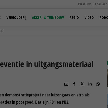
VACATURES
POAH-SHO
S
VEEHOUDERIJ
AKKER- & TUINBOUW
REGIO
VIDEO
PODC
ELT
reventie in uitgangsmateriaal
een demonstratieproject naar luizengaas en stro als
raties in pootgoed. Dat zijn PB1 en PB2.