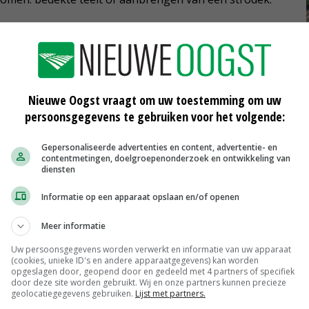
ijk te testen. Bij verschillende telers in Groningen,
dt een demonstratieproef aangelegd met verschillende
erentieblok, een object met minerale olie en een object
Nieuwe Oogst vraagt om uw toestemming om uw
persoonsgegevens te gebruiken voor het volgende:
en', zegt Steenhuis. 'De objecten worden aangelegd voor
Gepersonaliseerde advertenties en content, advertentie- en
 verwijderd. Hierdoor weten we ook direct wat de
contentmetingen, doelgroepenonderzoek en ontwikkeling van
diensten
 wildschade wordt. Maar ook de ontwikkeling van het
schermingsmiddelen en de ontwikkeling van de
Informatie op een apparaat opslaan en/of openen
zoen.'
Meer informatie
Uw persoonsgegevens worden verwerkt en informatie van uw apparaat
(cookies, unieke ID's en andere apparaatgegevens) kan worden
nstraties, waarin nieuwe rassen aan de telers worden
opgeslagen door, geopend door en gedeeld met 4 partners of specifiek
door deze site worden gebruikt. Wij en onze partners kunnen precieze
n en het stro erbij. Steenhuis: 'Zo kunnen we onze
geolocatiegegevens gebruiken.
Lijst met partners.