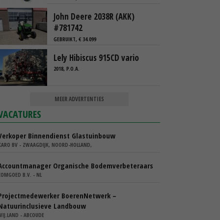
John Deere 2038R (AKK)
#781742
GEBRUIKT, € 34.099
Lely Hibiscus 915CD vario
2018, P.O.A.
MEER ADVERTENTIES
VACATURES
Verkoper Binnendienst Glastuinbouw
KARO BV - ZWAAGDIJK, NOORD-HOLLAND,
Accountmanager Organische Bodemverbeteraars
COMGOED B.V. - NL
Projectmedewerker BoerenNetwerk –
Natuurinclusieve Landbouw
WIJ.LAND - ABCOUDE