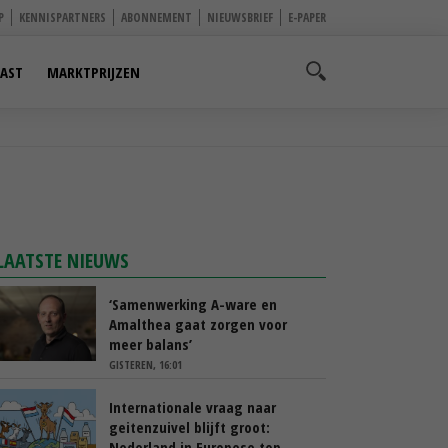
P
KENNISPARTNERS
ABONNEMENT
NIEUWSBRIEF
E-PAPER
AST
MARKTPRIJZEN
LAATSTE NIEUWS
‘Samenwerking A-ware en
Amalthea gaat zorgen voor
meer balans’
GISTEREN, 16:01
Internationale vraag naar
geitenzuivel blijft groot:
Nederland in Europese top