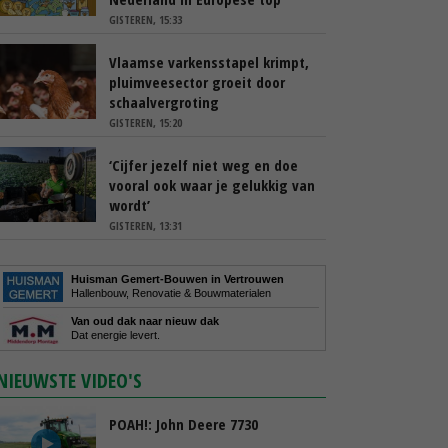
GISTEREN, 15:33
Vlaamse varkensstapel krimpt,
pluimveesector groeit door
schaalvergroting
GISTEREN, 15:20
‘Cijfer jezelf niet weg en doe
vooral ook waar je gelukkig van
wordt’
GISTEREN, 13:31
Huisman Gemert-Bouwen in Vertrouwen
Hallenbouw, Renovatie & Bouwmaterialen
Van oud dak naar nieuw dak
Dat energie levert.
NIEUWSTE VIDEO'S
POAH!: John Deere 7730