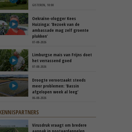
GISTEREN, 10:00
Oekraïne-vlogger Kees
Huizinga: ‘Bezoek van de
ambassade mag zelf groente
plukken’
07-08-2026
Limburgse mais van Frijns doet
het verrassend goed
07-08-2026
Droogte veroorzaakt steeds
meer problemen: ‘Bassin
afgelopen week al leeg’
06-08-2026
KENNISPARTNERS
Virusdruk vraagt om bredere
aanpak in pootaardappelen