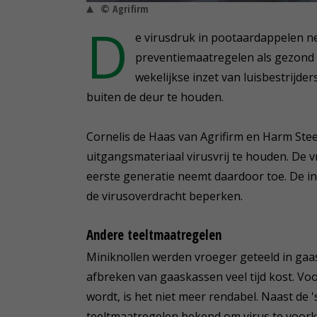
© Agrifirm
D
e virusdruk in pootaardappelen ne
preventiemaatregelen als gezond u
wekelijkse inzet van luisbestrijder
buiten de deur te houden.
Cornelis de Haas van Agrifirm en Harm Ste
uitgangsmateriaal virusvrij te houden. De 
eerste generatie neemt daardoor toe. De in
de virusoverdracht beperken.
Andere teeltmaatregelen
Miniknollen werden vroeger geteeld in gaas
afbreken van gaaskassen veel tijd kost. Vo
wordt, is het niet meer rendabel. Naast de 
teeltmaatregelen bekend om virus te voork