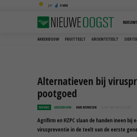
0 MM
27
NIEUW
AKKERBOUW
FRUITTEELT
GROENTETEELT
SIERTE
Alternatieven bij virusp
pootgoed
NIEUWS
AKKERBOUW
HAN REINDSEN
20 MEI 2021 OM 13:17
UUR
Agrifirm en HZPC slaan de handen ineen bij 
viruspreventie in de teelt van de eerste gene