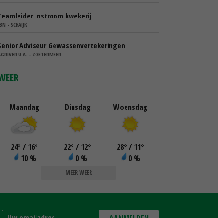
Teamleider instroom kwekerij
IBN - SCHAIJK
Senior Adviseur Gewassenverzekeringen
AGRIVER U.A. - ZOETERMEER
WEER
Maandag
Dinsdag
Woensdag
24
°
/ 16
°
22
°
/ 12
°
28
°
/ 11
°
10 %
0 %
0 %
MEER WEER
AANMELDEN