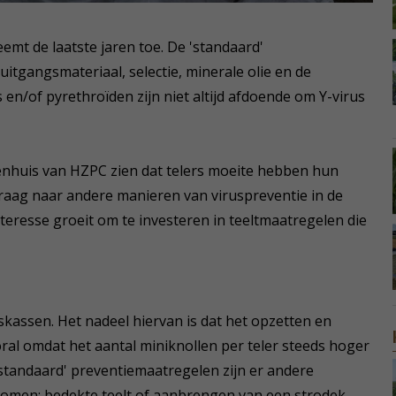
emt de laatste jaren toe. De 'standaard'
itgangsmateriaal, selectie, minerale olie en de
s en/of pyrethroïden zijn niet altijd afdoende om Y-virus
enhuis van HZPC zien dat telers moeite hebben hun
vraag naar andere manieren van viruspreventie in de
teresse groeit om te investeren in teeltmaatregelen die
kassen. Het nadeel hiervan is dat het opzetten en
oral omdat het aantal miniknollen per teler steeds hoger
'standaard' preventiemaatregelen zijn er andere
omen: bedekte teelt of aanbrengen van een strodek.