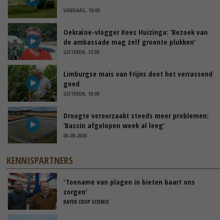
VANDAAG, 10:00
Oekraïne-vlogger Kees Huizinga: ‘Bezoek van
de ambassade mag zelf groente plukken’
GISTEREN, 12:00
Limburgse mais van Frijns doet het verrassend
goed
GISTEREN, 10:00
Droogte veroorzaakt steeds meer problemen:
‘Bassin afgelopen week al leeg’
06-08-2026
KENNISPARTNERS
'Toename van plagen in bieten baart ons
zorgen'
BAYER CROP SCIENCE