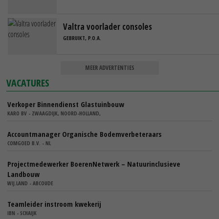
Valtra voorlader consoles
GEBRUIKT, P.O.A.
MEER ADVERTENTIES
VACATURES
Verkoper Binnendienst Glastuinbouw
KARO BV - ZWAAGDIJK, NOORD-HOLLAND,
Accountmanager Organische Bodemverbeteraars
COMGOED B.V. - NL
Projectmedewerker BoerenNetwerk – Natuurinclusieve
Landbouw
WIJ.LAND - ABCOUDE
Teamleider instroom kwekerij
IBN - SCHAIJK