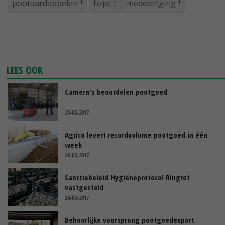
pootaardappelen
hzpc
mededinging
LEES OOK
Camera's beoordelen pootgoed
29-03-2017
Agrico levert recordvolume pootgoed in één
week
28-03-2017
Sanctiebeleid Hygiëneprotocol Ringrot
vastgesteld
24-03-2017
Behoorlijke voorsprong pootgoedexport