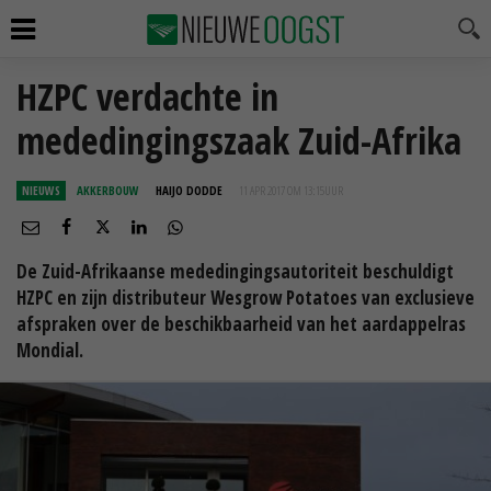
HZPC verdachte in
mededingingszaak Zuid-Afrika
NIEUWS
AKKERBOUW
HAIJO DODDE
11 APR 2017 OM 13:15
UUR
De Zuid-Afrikaanse mededingingsautoriteit beschuldigt
HZPC en zijn distributeur Wesgrow Potatoes van exclusieve
afspraken over de beschikbaarheid van het aardappelras
Mondial.