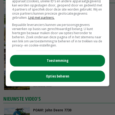
apparaat (cookies, unieke ID's en andere apparaatgegevens)
kan worden opgeslagen door, geopend door en gedeeld met
POAH!: John Deere 7730
4 partners of specifiek door deze site worden gebruikt. Wij en
onze partners kunnen precieze geolocatiegegevens
gebruiken.
Lijst met partners.
VANDAAG, 10:00
Bepaalde leveranciers kunnen uw persoonsgegevens
verwerken op basis van gerechtvaardigd belang. U kunt
Geen vee meer op Noord-Hollandse zeedijken
hiertegen bezwaar maken door uw opties hieronder te
door aanhoudende droogte
beheren. Zoek onderaan deze pagina of in het sitemenu naar
een link om uw toestemming te beheren of in te trekken via de
VANDAAG, 09:48
privacy- en cookie-instellingen.
Na jarenlang meten willen Zuid-Hollandse
boeren nu erkenning
Toestemming
VANDAAG, 07:00
Kamervragen over onttrekkingsverbod,
Opties beheren
minister spreekt van ‘ondernemersrisico’
GISTEREN, 16:27
NIEUWSTE VIDEO'S
POAH!: John Deere 7730