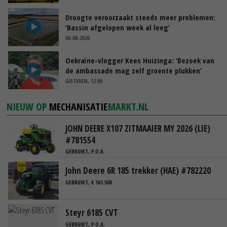
Droogte veroorzaakt steeds meer problemen:
‘Bassin afgelopen week al leeg’
06-08-2026
Oekraïne-vlogger Kees Huizinga: ‘Bezoek van
de ambassade mag zelf groente plukken’
GISTEREN, 12:00
NIEUW OP
MECHANISATIE
MARKT.NL
JOHN DEERE X107 ZITMAAIER MY 2026 (LIE)
#781554
GEBRUIKT, P.O.A.
John Deere 6R 185 trekker (HAE) #782220
GEBRUIKT, € 161.500
Steyr 6185 CVT
GEBRUIKT, P.O.A.