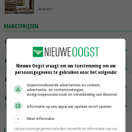
20-03-2017
MARKTPRIJZEN
Fontane
PotatoNL
€ 15,00
~
€ 23,00
Fritesgeschikt NL Du Be
Nieuwe Oogst vraagt om uw toestemming om uw
PotatoNL
€ 15,00
~
€ 23,00
persoonsgegevens te gebruiken voor het volgende:
Peen
Gepersonaliseerde advertenties en content,
Noteringen
€ 26,00
~
€ 33,00
advertentie- en contentmetingen,
doelgroepenonderzoek en ontwikkeling van diensten
Uien Middenmeer Geel 30-60% grof
Noteringen
€ 0,00
~
€ 0,00
Informatie op een apparaat opslaan en/of openen
Meer informatie
MEER MARKTPRIJZEN
Uw persoonsgegevens worden verwerkt en informatie van uw
LAATSTE NIEUWS