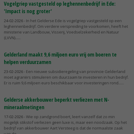
Vogelgriep vastgesteld op leghennenbedrijf in Ede:
'Impact is nog groter'
24-02-2026
- In het Gelderse Ede is vogelgriep vastgesteld op een
leghennenbedrijf. Om verdere verspreiding te voorkomen, heeft het
ministerie van Landbouw, Visserij, Voedselzekerheid en Natuur
(LVVN)...
Gelderland maakt 9,6 miljoen euro vrij om boeren te
helpen verduurzamen
23-02-2026
- Een nieuwe subsidieregeling van provincie Gelderland
moet agrariërs stimuleren om duurzaam te investeren in hun bedrijf.
Er is ruim 9,6 miljoen euro beschikbaar voor investeringen rond...
Gelderse akkerbouwer beperkt verliezen met N-
mineraalmetingen
17-02-2026
- Wie op zandgrond boert, leert vanzelf dat zo min
mogelijk stikstof verliezen geen luxe is, maar een noodzaak. Op het
bedrijf van akkerbouwer Aart Versteeg is dat de normaalste zaak
van de...