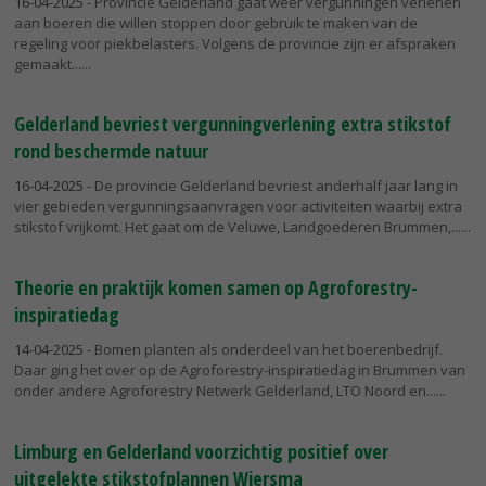
16-04-2025
- Provincie Gelderland gaat weer vergunningen verlenen
aan boeren die willen stoppen door gebruik te maken van de
regeling voor piekbelasters. Volgens de provincie zijn er afspraken
gemaakt...
Gelderland bevriest vergunningverlening extra stikstof
rond beschermde natuur
16-04-2025
- De provincie Gelderland bevriest anderhalf jaar lang in
vier gebieden vergunningsaanvragen voor activiteiten waarbij extra
stikstof vrijkomt. Het gaat om de Veluwe, Landgoederen Brummen,...
Theorie en praktijk komen samen op Agroforestry-
inspiratiedag
14-04-2025
- Bomen planten als onderdeel van het boerenbedrijf.
Daar ging het over op de Agroforestry-inspiratiedag in Brummen van
onder andere Agroforestry Netwerk Gelderland, LTO Noord en...
Limburg en Gelderland voorzichtig positief over
uitgelekte stikstofplannen Wiersma