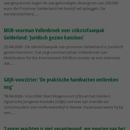
aangespannen tegen de aangekondigde dwangsom van 200.000
euro die Provincie Gelderland het bedrijf wil opleggen. De
eendenslachterij...
MOB-voorman Vollenbroek over stikstofaanpak
Gelderland: ‘Juridisch gezien kansloos’
22-04-2026
- De stikstofaanpak van provincie Gelderland is ‘juridisch
gezien kansloos’. Dat zegt voorman Johan Vollenbroek van
Mobilisation for the Environment (MOB) in reactie op een interview
dat...
GAJK-voorzitter: 'De praktische handvatten ontbreken
nog'
18-04-2026
- Voorzitter Mart Wagenvoort (29) van het Gelders
Agrarische Jongeren Kontakt (GAJK) runt met zijn vriendin en
schoonouders een melkveebedrijf in Neede. Daarnaast werkt hij bij
een...
'Langer wachten is niet verantwoord, we moeten van het