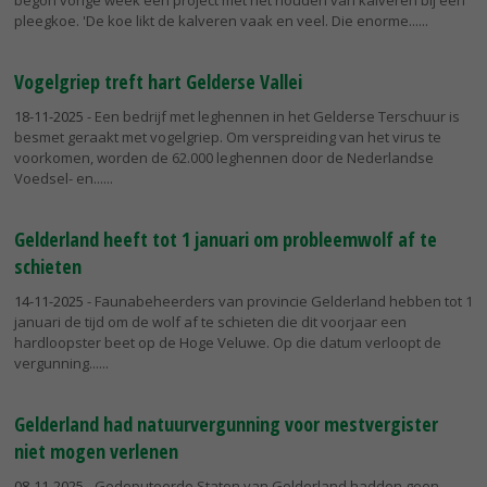
begon vorige week een project met het houden van kalveren bij een
pleegkoe. 'De koe likt de kalveren vaak en veel. Die enorme...
Vogelgriep treft hart Gelderse Vallei
18-11-2025
- Een bedrijf met leghennen in het Gelderse Terschuur is
besmet geraakt met vogelgriep. Om verspreiding van het virus te
voorkomen, worden de 62.000 leghennen door de Nederlandse
Voedsel- en...
Gelderland heeft tot 1 januari om probleemwolf af te
schieten
14-11-2025
- Faunabeheerders van provincie Gelderland hebben tot 1
januari de tijd om de wolf af te schieten die dit voorjaar een
hardloopster beet op de Hoge Veluwe. Op die datum verloopt de
vergunning...
Gelderland had natuurvergunning voor mestvergister
niet mogen verlenen
08-11-2025
- Gedeputeerde Staten van Gelderland hadden geen