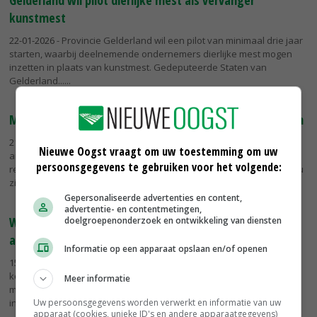
kunstmest
22-01-2026
- Provincie Gelderland wil een pilot van minimaal drie jaar
starten, waarbij deelnemende ondernemers dierlijke mest mogen
inzetten in plaats van kunstmest. Gedeputeerde Staten van
Gelderland...
Melkveehouder gaat na anderhalf jaar toch weer melken
21-01-2026
- De familie Oonk uit het Gelderse Winterswijk besloot
Nieuwe Oogst vraagt om uw toestemming om uw
anderhalf jaar geleden te stoppen met melken. Door de wet- en
persoonsgegevens te gebruiken voor het volgende:
regelgeving zagen de melkveehouders het niet meer zitten, maar nu
zijn ze...
Gepersonaliseerde advertenties en content,
advertentie- en contentmetingen,
Winterswijkse melkveehouders passen bedrijfsvoering
doelgroepenonderzoek en ontwikkeling van diensten
aan
Informatie op een apparaat opslaan en/of openen
15-01-2026
- Extensiever boeren zonder in te leveren op gezonde
koeien en een renderend bedrijf. Het klinkt te mooi om waar te zijn,
Meer informatie
maar voor een aantal melkveehouders rondom Natura 2000-gebied
Uw persoonsgegevens worden verwerkt en informatie van uw
in...
apparaat (cookies, unieke ID's en andere apparaatgegevens)