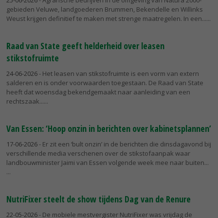
25-06-2026
- Agrarische bedrijven in de omgeving van Natura 2000-
gebieden Veluwe, landgoederen Brummen, Bekendelle en Willinks
Weust krijgen definitief te maken met strenge maatregelen. In een...
Raad van State geeft helderheid over leasen
stikstofruimte
24-06-2026
- Het leasen van stikstofruimte is een vorm van extern
salderen en is onder voorwaarden toegestaan. De Raad van State
heeft dat woensdag bekendgemaakt naar aanleiding van een
rechtszaak...
Van Essen: ‘Hoop onzin in berichten over kabinetsplannen’
17-06-2026
- Er zit een ‘bult onzin’ in de berichten die dinsdagavond bij
verschillende media verschenen over de stikstofaanpak waar
landbouwminister Jaimi van Essen volgende week mee naar buiten...
NutriFixer steelt de show tijdens Dag van de Renure
22-05-2026
- De mobiele mestvergister NutriFixer was vrijdag de