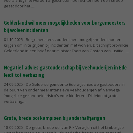
vooralsnog niet worden afgeschoten. De rechter heeft een streep
gezet door het...
Gelderland wil meer mogelijkheden voor burgemeesters
bij wolvenincidenten
01-10-2025
- Burgemeesters zouden meer mogelijkheden moeten
krijgen om in te grijpen bij incidenten met wolven. Dit schrijft provincie
Gelderland in een brief naar minister Foort van Oosten van Justitie...
Negatief advies gastouderschap bij veehouderijen in Ede
leidt tot verbazing
24-09-2025
- De Gelderse gemeente Ede wijst nieuwe gastouders in
de buurt van onder meer intensieve veehouderijen af, vanwege
'mogelijke gezondheidsrisico's voor kinderen'. Dit leidt tot grote
verbazing...
Grote, brede ooi kampioen bij anderhalfjarigen
18-09-2025
- De grote, brede ooi van Rik Verwijlen uit het Limburgse
Echt is kampioen geworden bij de anderhalfjarige ooien gezoogd