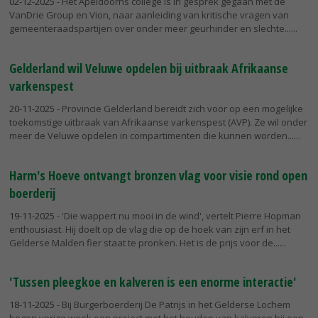
02-12-2025
- Het Apeldoorns college is in gesprek gegaan met de
VanDrie Group en Vion, naar aanleiding van kritische vragen van
gemeenteraadspartijen over onder meer geurhinder en slechte...
Gelderland wil Veluwe opdelen bij uitbraak Afrikaanse
varkenspest
20-11-2025
- Provincie Gelderland bereidt zich voor op een mogelijke
toekomstige uitbraak van Afrikaanse varkenspest (AVP). Ze wil onder
meer de Veluwe opdelen in compartimenten die kunnen worden...
Harm's Hoeve ontvangt bronzen vlag voor visie rond open
boerderij
19-11-2025
- 'Die wappert nu mooi in de wind', vertelt Pierre Hopman
enthousiast. Hij doelt op de vlag die op de hoek van zijn erf in het
Gelderse Malden fier staat te pronken. Het is de prijs voor de...
'Tussen pleegkoe en kalveren is een enorme interactie'
18-11-2025
- Bij Burgerboerderij De Patrijs in het Gelderse Lochem