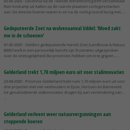
03-05-2025
- Decennia na de Tweede Wereldoorlog treft verzamelaar
Rien Koskamp uit Aalten op de raarste plaatsen oorlogsrestanten
aan. De meeste boeren waren in en na de oorlog vooral bezig met...
Gedeputeerde Zoet na wolvenaanval Uddel: 'Moed zakt
me in de schoenen'
01-05-2025
- Gelders gedeputeerde Harold Zoet (Landbouw & Natuur,
BBB) heeft in een persoonlijk bericht zijn frustraties uitgesproken
over de onmogelijkheid die provincies hebben om in te grijpen...
Gelderland trekt 1,76 miljoen euro uit voor stalinnovaties
23-04-2025
- Provincie Gelderland trekt ruim 1,76 miljoen euro uit voor
drie projecten met vier veehouders in Epse, Horssen en Barneveld.
De gesubsidieerde stalinnovaties dragen bij aan vermindering van...
Gelderland verleent weer natuurvergunningen aan
stoppende boeren