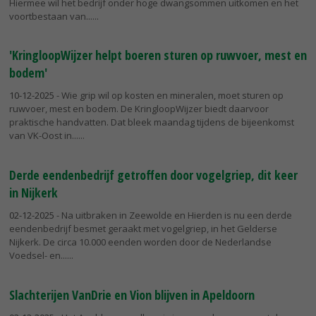
Hiermee wil het bedrijf onder hoge dwangsommen uitkomen en het
voortbestaan van...
'KringloopWijzer helpt boeren sturen op ruwvoer, mest en
bodem'
10-12-2025
- Wie grip wil op kosten en mineralen, moet sturen op
ruwvoer, mest en bodem. De KringloopWijzer biedt daarvoor
praktische handvatten. Dat bleek maandag tijdens de bijeenkomst
van VK-Oost in...
Derde eendenbedrijf getroffen door vogelgriep, dit keer
in Nijkerk
02-12-2025
- Na uitbraken in Zeewolde en Hierden is nu een derde
eendenbedrijf besmet geraakt met vogelgriep, in het Gelderse
Nijkerk. De circa 10.000 eenden worden door de Nederlandse
Voedsel- en...
Slachterijen VanDrie en Vion blijven in Apeldoorn