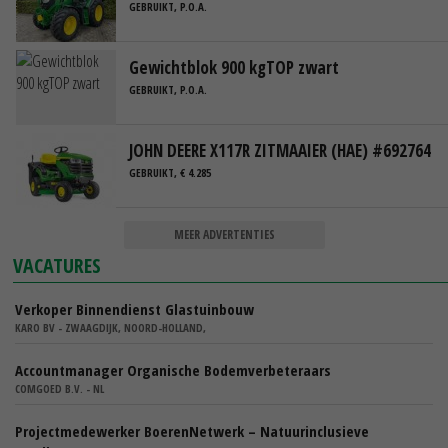
GEBRUIKT, P.O.A.
Gewichtblok 900 kgTOP zwart
GEBRUIKT, P.O.A.
JOHN DEERE X117R ZITMAAIER (HAE) #692764
GEBRUIKT, € 4.285
MEER ADVERTENTIES
VACATURES
Verkoper Binnendienst Glastuinbouw
KARO BV - ZWAAGDIJK, NOORD-HOLLAND,
Accountmanager Organische Bodemverbeteraars
COMGOED B.V. - NL
Projectmedewerker BoerenNetwerk – Natuurinclusieve