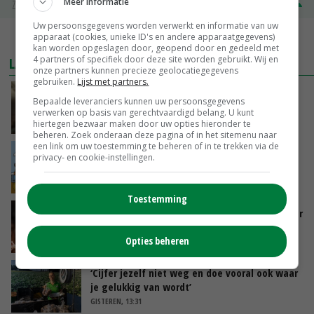
Meer informatie
Zuivel NL
€ 345,00
€ 20,00
Uw persoonsgegevens worden verwerkt en informatie van uw
apparaat (cookies, unieke ID's en andere apparaatgegevens)
MEER MARKTPRIJZEN
kan worden opgeslagen door, geopend door en gedeeld met
4 partners of specifiek door deze site worden gebruikt. Wij en
LAATSTE NIEUWS
onze partners kunnen precieze geolocatiegegevens
gebruiken.
Lijst met partners.
‘Samenwerking A-ware en Amalthea gaat
Bepaalde leveranciers kunnen uw persoonsgegevens
zorgen voor meer balans’
verwerken op basis van gerechtvaardigd belang. U kunt
GISTEREN, 16:01
hiertegen bezwaar maken door uw opties hieronder te
beheren. Zoek onderaan deze pagina of in het sitemenu naar
een link om uw toestemming te beheren of in te trekken via de
Internationale vraag naar geitenzuivel blijft
privacy- en cookie-instellingen.
groot: Nederland in Europese top
GISTEREN, 15:33
Toestemming
Vlaamse varkensstapel krimpt, pluimveesector
groeit door schaalvergroting
Opties beheren
GISTEREN, 15:20
‘Cijfer jezelf niet weg en doe vooral ook waar
je gelukkig van wordt’
GISTEREN, 13:31