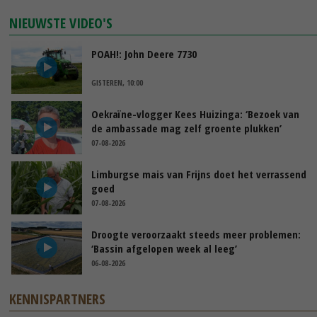
NIEUWSTE VIDEO'S
POAH!: John Deere 7730
GISTEREN, 10:00
Oekraïne-vlogger Kees Huizinga: ‘Bezoek van
de ambassade mag zelf groente plukken’
07-08-2026
Limburgse mais van Frijns doet het verrassend
goed
07-08-2026
Droogte veroorzaakt steeds meer problemen:
‘Bassin afgelopen week al leeg’
06-08-2026
KENNISPARTNERS