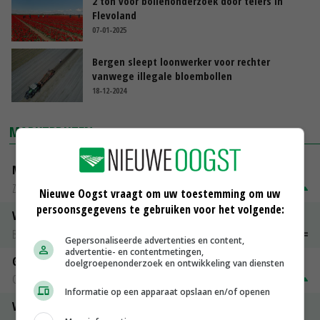
2 ton voor bollenonderzoek door telers in
Flevoland
07-01-2025
Bergen sleept loonwerker voor rechter
vanwege illegale bloembollen
18-12-2024
MARKTPRIJZEN
Magere melkpoeder
Zuivel NL
€ 269,00
€ 7,00
Nieuwe Oogst vraagt om uw toestemming om uw
persoonsgegevens te gebruiken voor het volgende:
Vleeskuikens 2001-2600 gr
Barneveld
€ 1,09
~
€ 1,11
Gepersonaliseerde advertenties en content,
advertentie- en contentmetingen,
Gerst
doelgroepenonderzoek en ontwikkeling van diensten
Groningen
€ 197,00
€ 2,00
Informatie op een apparaat opslaan en/of openen
Volle melkpoeder