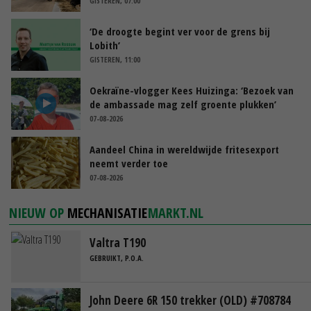
GISTEREN, 07:00
‘De droogte begint ver voor de grens bij
Lobith’
GISTEREN, 11:00
Oekraïne-vlogger Kees Huizinga: ‘Bezoek van
de ambassade mag zelf groente plukken’
07-08-2026
Aandeel China in wereldwijde fritesexport
neemt verder toe
07-08-2026
NIEUW OP
MECHANISATIE
MARKT.NL
Valtra T190
GEBRUIKT, P.O.A.
John Deere 6R 150 trekker (OLD) #708784