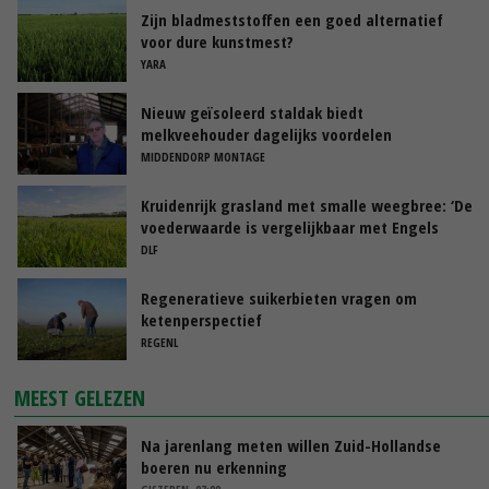
Zijn bladmeststoffen een goed alternatief
voor dure kunstmest?
YARA
Nieuw geïsoleerd staldak biedt
melkveehouder dagelijks voordelen
MIDDENDORP MONTAGE
Kruidenrijk grasland met smalle weegbree: ‘De
voederwaarde is vergelijkbaar met Engels
raaigras’
DLF
Regeneratieve suikerbieten vragen om
ketenperspectief
REGENL
MEEST GELEZEN
Na jarenlang meten willen Zuid-Hollandse
boeren nu erkenning