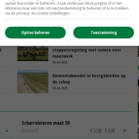
opties hieronder te beheren. Zoek onderaan deze pagina of in het
sitemenu naar een link om uw toestemming te beheren of in te trekken
via de privacy- en cookie-instellingen.
Plan voor forse stikstofreductie in
zones rond kwetsbare natuur
11-04-2025
Opties beheren
Toestemming
Limburg heeft 47 miljoen euro voor
3
stoppersregeling met ruimte voor
maatwerk
09-04-2025
Ammoniakmodel in kustgebieden op
de schop
09-04-2025
Scharreleieren maat 59
Barneveld
€ 12,00
€ 0,00