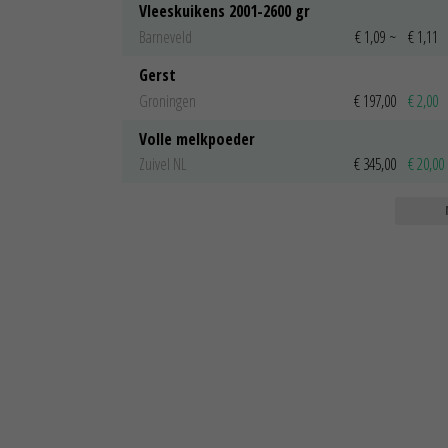
Vleeskuikens 2001-2600 gr
Barneveld
€ 1,09
~
€ 1,11
Gerst
Groningen
€ 197,00
€ 2,00
Volle melkpoeder
Zuivel NL
€ 345,00
€ 20,00