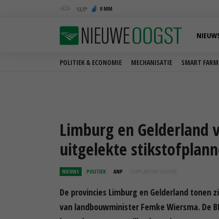
0 MM
13,5
NIEUW
POLITIEK & ECONOMIE
MECHANISATIE
SMART FARM
Limburg en Gelderland v
uitgelekte stikstofpla
NIEUWS
POLITIEK
ANP
12 APR 2025 OM 12:01
UUR
De provincies Limburg en Gelderland tonen zi
van landbouwminister Femke Wiersma. De BBB