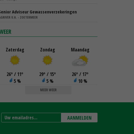
Senior Adviseur Gewassenverzekeringen
AGRIVER U.A. - ZOETERMEER
WEER
Zaterdag
Zondag
Maandag
26
°
/ 11
°
29
°
/ 15
°
26
°
/ 17
°
5 %
5 %
10 %
MEER WEER
AANMELDEN