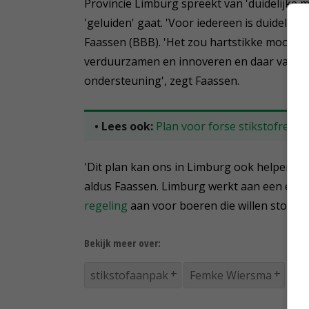
Provincie Limburg spreekt van 'duidelijke 
'geluiden' gaat. 'Voor iedereen is duidelijk
Faassen (BBB). 'Het zou hartstikke mooi z
verduurzamen en innoveren en daar vanuit 
ondersteuning', zegt Faassen.
• Lees ook:
Plan voor forse stikstofredu
'Dit plan kan ons in Limburg ook helpen o
aldus Faassen. Limburg werkt aan een eig
regeling
aan voor boeren die willen stoppen
Bekijk meer over:
stikstofaanpak
Femke Wiersma
Li