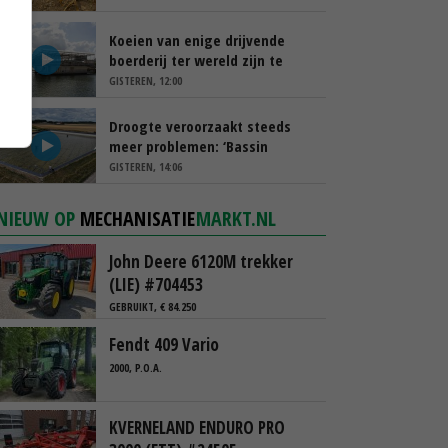
Koeien van enige drijvende
boerderij ter wereld zijn te
koop
GISTEREN, 12:00
Droogte veroorzaakt steeds
meer problemen: ‘Bassin
afgelopen week al leeg’
GISTEREN, 14:06
NIEUW OP
MECHANISATIE
MARKT.NL
John Deere 6120M trekker
(LIE) #704453
GEBRUIKT, € 84.250
Fendt 409 Vario
2000, P.O.A.
KVERNELAND ENDURO PRO