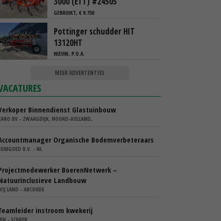
3000 (ETT) #24505
GEBRUIKT, € 9.750
Pottinger schudder HIT
13120HT
NIEUW, P.O.A.
MEER ADVERTENTIES
VACATURES
Verkoper Binnendienst Glastuinbouw
KARO BV - ZWAAGDIJK, NOORD-HOLLAND,
Accountmanager Organische Bodemverbeteraars
COMGOED B.V. - NL
Projectmedewerker BoerenNetwerk –
Natuurinclusieve Landbouw
WIJ.LAND - ABCOUDE
Teamleider instroom kwekerij
IBN - SCHAIJK