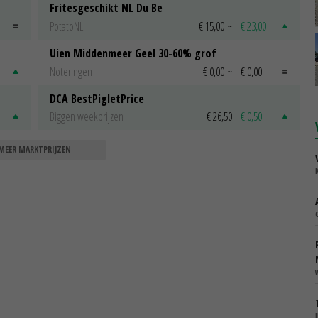
Fritesgeschikt NL Du Be
PotatoNL
€ 15,00
~
€ 23,00
Uien Middenmeer Geel 30-60% grof
Noteringen
€ 0,00
~
€ 0,00
DCA BestPigletPrice
Biggen weekprijzen
€ 26,50
€ 0,50
MEER MARKTPRIJZEN