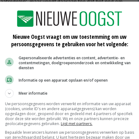
maatregelen', maar voegt daaraan toe dat het nog om
 dat er iets moet gebeuren', stelt gedeputeerde Léon
ijn wanneer boeren nog meer kansen krijgen om te
Den Haag hulp bij krijgen met middelen en
Nieuwe Oogst vraagt om uw toestemming om uw
persoonsgegevens te gebruiken voor het volgende:
ctie in zones rond kwetsbare natuur
Gepersonaliseerde advertenties en content, advertentie- en
contentmetingen, doelgroepenonderzoek en ontwikkeling van
diensten
m onze doelen te halen voor de landbouw en natuur',
Informatie op een apparaat opslaan en/of openen
en stikstofaanpak en kondigde onlangs een
nieuwe
 met hun bedrijf.
Meer informatie
Uw persoonsgegevens worden verwerkt en informatie van uw apparaat
(cookies, unieke ID's en andere apparaatgegevens) kan worden
opgeslagen door, geopend door en gedeeld met 4 partners of specifiek
door deze site worden gebruikt. Wij en onze partners kunnen precieze
mburg
Gelderland
geolocatiegegevens gebruiken.
Lijst met partners.
Bepaalde leveranciers kunnen uw persoonsgegevens verwerken op basis
van gerechtvaardigd belang. U kunt hiertegen bezwaar maken door uw