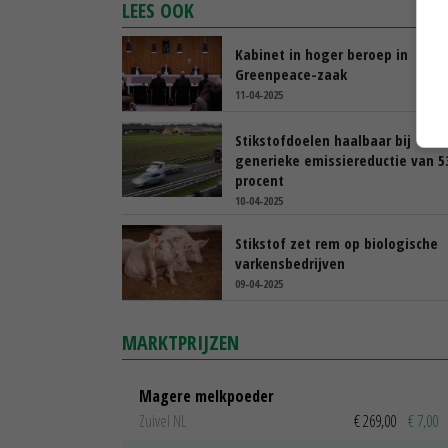
LEES OOK
Kabinet in hoger beroep in
Greenpeace-zaak
11-04-2025
Stikstofdoelen haalbaar bij
generieke emissiereductie van 5
procent
10-04-2025
Stikstof zet rem op biologische
varkensbedrijven
09-04-2025
MARKTPRIJZEN
Magere melkpoeder
Zuivel NL
€ 269,00
€ 7,00