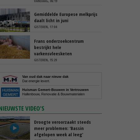
VANDAAG, 06:19
Gemiddelde Europese melkprijs
daalt licht in juni
GISTEREN, 17:04
Frans onderzoekcentrum
bestrijkt hele
varkensvleesketen
GISTEREN, 15:29
Van oud dak naar nieuw dak
Dat energie levert.
Huisman Gemert-Bouwen in Vertrouwen
Hallenbouw, Renovatie & Bouwmaterialen
NIEUWSTE VIDEO'S
Droogte veroorzaakt steeds
meer problemen: ‘Bassin
afgelopen week al leeg’