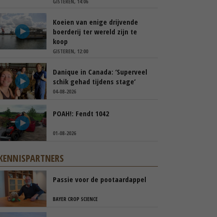
GISTEREN, 14:06
Koeien van enige drijvende
boerderij ter wereld zijn te
koop
GISTEREN, 12:00
Danique in Canada: ‘Superveel
schik gehad tijdens stage’
04-08-2026
POAH!: Fendt 1042
01-08-2026
KENNISPARTNERS
Passie voor de pootaardappel
BAYER CROP SCIENCE