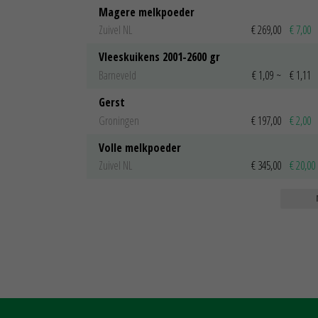
Magere melkpoeder
Zuivel NL
€ 269,00
€ 7,00
Vleeskuikens 2001-2600 gr
Barneveld
€ 1,09
~
€ 1,11
Gerst
Groningen
€ 197,00
€ 2,00
Volle melkpoeder
Zuivel NL
€ 345,00
€ 20,00