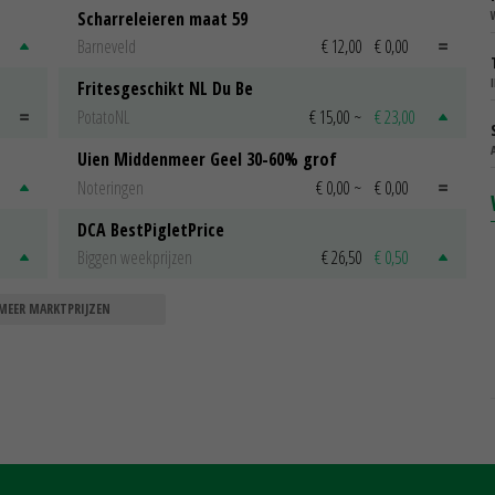
Scharreleieren maat 59
Barneveld
€ 12,00
€ 0,00
Fritesgeschikt NL Du Be
PotatoNL
€ 15,00
~
€ 23,00
Uien Middenmeer Geel 30-60% grof
Noteringen
€ 0,00
~
€ 0,00
DCA BestPigletPrice
Biggen weekprijzen
€ 26,50
€ 0,50
MEER MARKTPRIJZEN