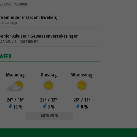
WIJ.LAND - ABCOUDE
Teamleider instroom kwekerij
IBN - SCHAIJK
Senior Adviseur Gewassenverzekeringen
AGRIVER U.A. - ZOETERMEER
WEER
Maandag
Dinsdag
Woensdag
24
°
/ 16
°
22
°
/ 12
°
28
°
/ 11
°
10 %
0 %
0 %
MEER WEER