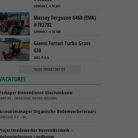
GEBRUIKT, € 10.891
Massey Ferguson 6460 (EMA)
#782782
GEBRUIKT, € 39.500
Gianni Ferrari Turbo Grass
630
2022, P.O.A.
MEER ADVERTENTIES
VACATURES
Verkoper Binnendienst Glastuinbouw
KARO BV - ZWAAGDIJK, NOORD-HOLLAND,
Accountmanager Organische Bodemverbeteraars
COMGOED B.V. - NL
Projectmedewerker BoerenNetwerk –
Natuurinclusieve Landbouw