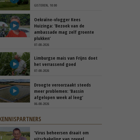
GISTEREN, 10:00
Oekraïne-vlogger Kees
Huizinga: ‘Bezoek van de
ambassade mag zelf groente
plukken’
07-08-2026
Limburgse mais van Frijns doet
het verrassend goed
07-08-2026
Droogte veroorzaakt steeds
meer problemen: ‘Bassin
afgelopen week al leeg’
06-08-2026
KENNISPARTNERS
‘Virus beheersen draait om
uitschakeling van zoveel