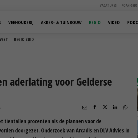
VACATURES
POAH-SHO
S
VEEHOUDERIJ
AKKER- & TUINBOUW
REGIO
VIDEO
PODC
WEST
REGIO ZUID
n aderlating voor Gelderse
R
t tientallen procenten als de plannen voor de
worden doorgezet. Onderzoek van Arcadis en DLV Advies in