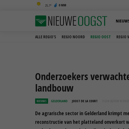
0 MM
25,7
NIEUW
ALLE REGIO'S
REGIO NOORD
REGIO OOST
REGIO 
Onderzoekers verwachte
landbouw
NIEUWS
GELDERLAND
JOOST DE LA COURT
13 JUN 2023 OM 10:37
UU
De agrarische sector in Gelderland krimpt me
reconstructie van het platteland onverkort 