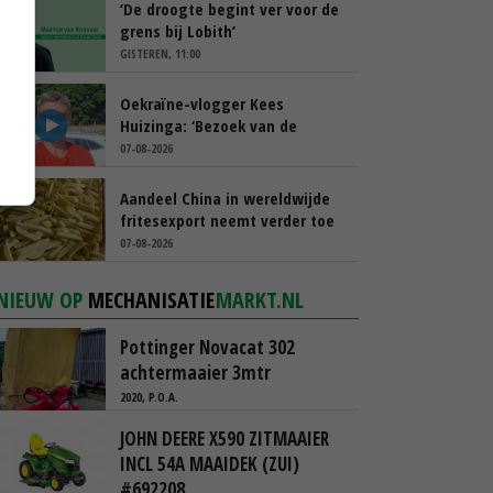
‘De droogte begint ver voor de
grens bij Lobith’
GISTEREN, 11:00
Oekraïne-vlogger Kees
Huizinga: ‘Bezoek van de
ambassade mag zelf groente
07-08-2026
plukken’
Aandeel China in wereldwijde
fritesexport neemt verder toe
07-08-2026
NIEUW OP
MECHANISATIE
MARKT.NL
Pottinger Novacat 302
achtermaaier 3mtr
2020, P.O.A.
JOHN DEERE X590 ZITMAAIER
INCL 54A MAAIDEK (ZUI)
#692208