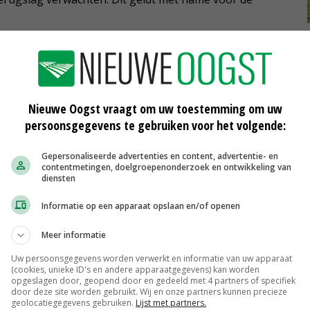
j neemt naar verwachting met 25 procent af en het
nderzoekers. Omdat de verwerking van zuivel zeer
Nieuwe Oogst vraagt om uw toestemming om uw
ar kleiner zijn. De voersector komt wel extra onder druk
persoonsgegevens te gebruiken voor het volgende:
rs aantrekkelijk wordt om meer voer zelf te verbouwen
ekken.
Gepersonaliseerde advertenties en content, advertentie- en
contentmetingen, doelgroepenonderzoek en ontwikkeling van
diensten
and krijgen ook met krimp te maken. Die laatste zal het
Informatie op een apparaat opslaan en/of openen
 de pluimveehouderij neemt het aantal bedrijven naar
l dieren met 13 procent.
Meer informatie
Uw persoonsgegevens worden verwerkt en informatie van uw apparaat
(cookies, unieke ID's en andere apparaatgegevens) kan worden
opgeslagen door, geopend door en gedeeld met 4 partners of specifiek
ullen mogelijk nog in omvang groeien, maar krijgen
door deze site worden gebruikt. Wij en onze partners kunnen precieze
geolocatiegegevens gebruiken.
Lijst met partners.