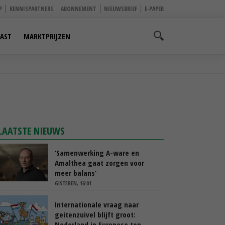
P
KENNISPARTNERS
ABONNEMENT
NIEUWSBRIEF
E-PAPER
AST
MARKTPRIJZEN
LAATSTE NIEUWS
‘Samenwerking A-ware en
Amalthea gaat zorgen voor
meer balans’
GISTEREN, 16:01
Internationale vraag naar
geitenzuivel blijft groot:
Nederland in Europese top