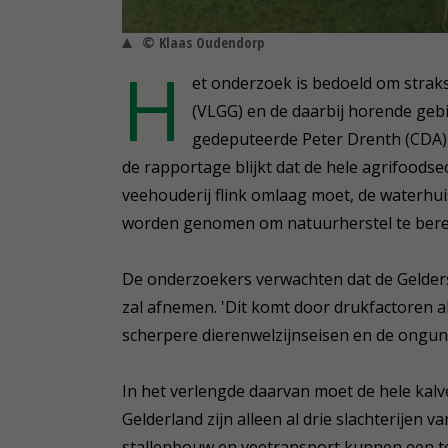
© Klaas Oudendorp
H
et onderzoek is bedoeld om straks
(VLGG) en de daarbij horende gebi
gedeputeerde Peter Drenth (CDA) v
de rapportage blijkt dat de hele agrifoodse
veehouderij flink omlaag moet, de waterh
worden genomen om natuurherstel te bere
De onderzoekers verwachten dat de Gelder
zal afnemen. 'Dit komt door drukfactoren a
scherpere dierenwelzijnseisen en de ongunsti
In het verlengde daarvan moet de hele kalv
Gelderland zijn alleen al drie slachterijen
stallenbouw en veetransport kunnen een te