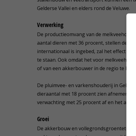
Gelderse Vallei en elders rond de Veluwe.
Verwerking
De productieomvang van de melkveehouderi
aantal dieren met 36 procent, stellen de o
internationaal is ingebed, zal het effect da
te staan. Ook omdat het voor melkveehoude
of van een akkerbouwer in de regio te betr
De pluimvee- en varkenshouderij in Gelderl
dieraantal met 18 procent zien afnemen. In
verwachting met 25 procent af en het aanta
Groei
De akkerbouw en vollegrondsgroenteteelt z