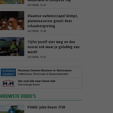
GISTEREN, 15:33
Vlaamse varkensstapel krimpt,
pluimveesector groeit door
schaalvergroting
GISTEREN, 15:20
‘Cijfer jezelf niet weg en doe
vooral ook waar je gelukkig van
wordt’
GISTEREN, 13:31
Huisman Gemert-Bouwen in Vertrouwen
Hallenbouw, Renovatie & Bouwmaterialen
Van oud dak naar nieuw dak
Dat energie levert.
NIEUWSTE VIDEO'S
POAH!: John Deere 7730