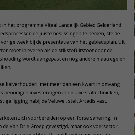
 in het programma Vitaal Landelijk Gebied Gelderland
edsprocessen de juiste beslissingen te nemen, stelde
orige week bij de presentatie van het gebiedsplan. Uit
ctor moet inleveren als de stikstofuitstoot door de
uishouding wordt aangepast en nog andere maatregelen
iken.
se kalverhouderij met meer dan een kwart in omvang
ls benodigde investeringen in nieuwe staltechnieken,
ge ligging nabij de Veluwe', stelt Arcadis vast.
erketen zich voorbereiden op een forse sanering. In
 van de Van Drie Groep gevestigd, maar ook voersector,
rugslag verwachten. Dit geldt met name voor de