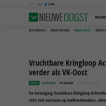
0 MM
15,2
NIEUW
ALLE REGIO'S
REGIO NOORD
REGIO OOST
REGIO 
Vruchtbare Kringloop Ac
verder als VK-Oost
NIEUWS
GELDERLAND
TYS HALLEMA
15 SEP 2023 OM 13:56
UUR
De vereniging Vruchtbare Kringloop Achterho
richt zich voortaan op melkveehouders, akk