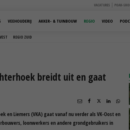
VACATURES
POAH-SHO
S
VEEHOUDERIJ
AKKER- & TUINBOUW
REGIO
VIDEO
PODC
WEST
REGIO ZUID
hterhoek breidt uit en gaat
ek en Liemers (VKA) gaat vanaf nu verder als VK-Oost en
erbouwers, loonwerkers en andere grondgebruikers in