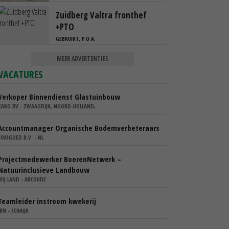
Zuidberg Valtra fronthef
+PTO
GEBRUIKT, P.O.A.
MEER ADVERTENTIES
VACATURES
Verkoper Binnendienst Glastuinbouw
KARO BV - ZWAAGDIJK, NOORD-HOLLAND,
Accountmanager Organische Bodemverbeteraars
COMGOED B.V. - NL
Projectmedewerker BoerenNetwerk –
Natuurinclusieve Landbouw
WIJ.LAND - ABCOUDE
Teamleider instroom kwekerij
IBN - SCHAIJK