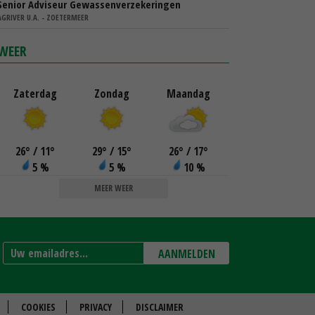
Senior Adviseur Gewassenverzekeringen
AGRIVER U.A. - ZOETERMEER
WEER
Zaterdag
Zondag
Maandag
26
°
/ 11
°
29
°
/ 15
°
26
°
/ 17
°
5 %
5 %
10 %
MEER WEER
AANMELDEN
COOKIES
PRIVACY
DISCLAIMER