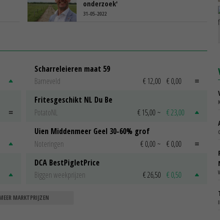
onderzoek'
31-05-2022
Scharreleieren maat 59
Barneveld
€ 12,00
€ 0,00
Fritesgeschikt NL Du Be
PotatoNL
€ 15,00
~
€ 23,00
Uien Middenmeer Geel 30-60% grof
Noteringen
€ 0,00
~
€ 0,00
DCA BestPigletPrice
Biggen weekprijzen
€ 26,50
€ 0,50
MEER MARKTPRIJZEN