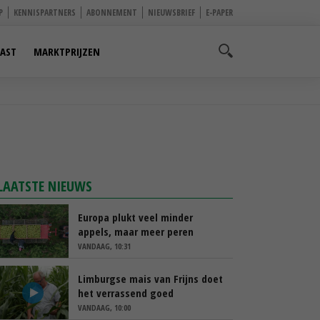
P
KENNISPARTNERS
ABONNEMENT
NIEUWSBRIEF
E-PAPER
AST
MARKTPRIJZEN
LAATSTE NIEUWS
Europa plukt veel minder
appels, maar meer peren
VANDAAG, 10:31
Limburgse mais van Frijns doet
het verrassend goed
VANDAAG, 10:00