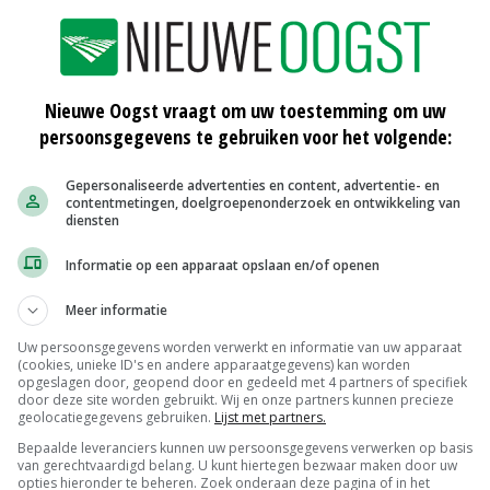
loop Achterhoek slaan meer koolstof op
illen we meer van invloed zijn bij beleidsmakers voor
e meer zichtbaar zijn in de maatschappij. Daarbij is het
Nieuwe Oogst vraagt om uw toestemming om uw
n. Nieuw is ook dat VK-Oost zich gaat oriënteren op de
persoonsgegevens te gebruiken voor het volgende:
amma aan te bieden aan leden', licht Breimer toe.
Gepersonaliseerde advertenties en content, advertentie- en
contentmetingen, doelgroepenonderzoek en ontwikkeling van
diensten
niet alleen richt op de koplopers in de agrarische
Informatie op een apparaat opslaan en/of openen
g bij VK-Oost, maar juist iedere grond gebruikende
Meer informatie
vinden we belangrijk, met en voor elkaar, om
Uw persoonsgegevens worden verwerkt en informatie van uw apparaat
esultaten te boeken. Resultaat geeft voorsprong.'
(cookies, unieke ID's en andere apparaatgegevens) kan worden
opgeslagen door, geopend door en gedeeld met 4 partners of specifiek
door deze site worden gebruikt. Wij en onze partners kunnen precieze
 Sinds 1 januari 2020 is de VKA een zelfstandige
geolocatiegegevens gebruiken.
Lijst met partners.
n inmiddels ruim 330 leden. Het huidige zevenkoppige
Bepaalde leveranciers kunnen uw persoonsgegevens verwerken op basis
van gerechtvaardigd belang. U kunt hiertegen bezwaar maken door uw
an de samenstelling op termijn best veranderen. 'Omdat
opties hieronder te beheren. Zoek onderaan deze pagina of in het