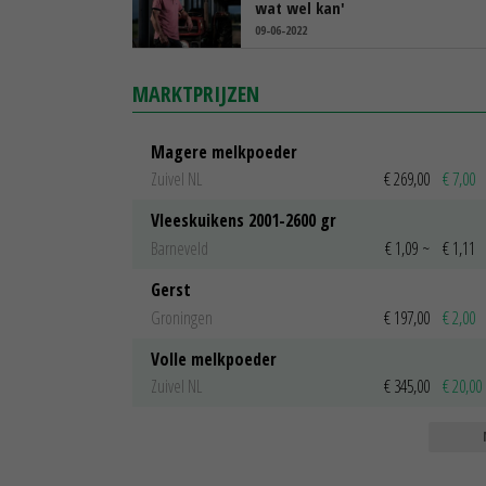
wat wel kan'
09-06-2022
MARKTPRIJZEN
Magere melkpoeder
Zuivel NL
€ 269,00
€ 7,00
Vleeskuikens 2001-2600 gr
Barneveld
€ 1,09
~
€ 1,11
Gerst
Groningen
€ 197,00
€ 2,00
Volle melkpoeder
Zuivel NL
€ 345,00
€ 20,00