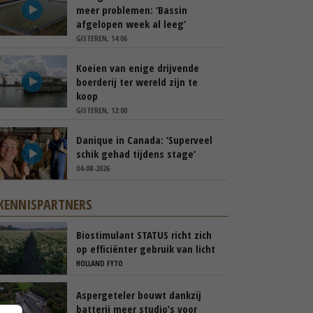
meer problemen: ‘Bassin
afgelopen week al leeg’
GISTEREN, 14:06
Koeien van enige drijvende
boerderij ter wereld zijn te
koop
GISTEREN, 12:00
Danique in Canada: ‘Superveel
schik gehad tijdens stage’
04-08-2026
KENNISPARTNERS
Biostimulant STATUS richt zich
op efficiënter gebruik van licht
en stikstof
HOLLAND FYTO
Aspergeteler bouwt dankzij
batterij meer studio’s voor