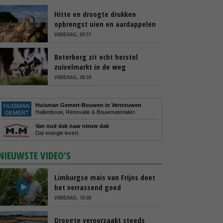
Hitte en droogte drukken
opbrengst uien en aardappelen
VANDAAG, 09:51
Boterberg zit echt herstel
zuivelmarkt in de weg
VANDAAG, 08:59
Huisman Gemert-Bouwen in Vertrouwen
Hallenbouw, Renovatie & Bouwmaterialen
Van oud dak naar nieuw dak
Dat energie levert.
NIEUWSTE VIDEO'S
Limburgse mais van Frijns doet
het verrassend goed
VANDAAG, 10:00
Droogte veroorzaakt steeds