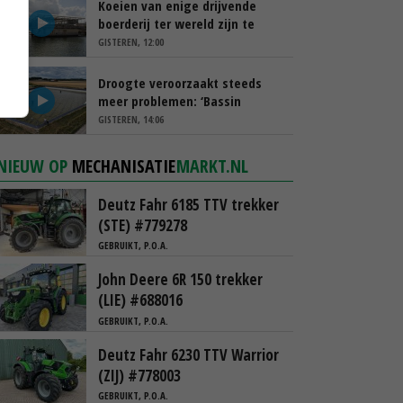
Koeien van enige drijvende
boerderij ter wereld zijn te
koop
GISTEREN, 12:00
Droogte veroorzaakt steeds
meer problemen: ‘Bassin
afgelopen week al leeg’
GISTEREN, 14:06
NIEUW OP
MECHANISATIE
MARKT.NL
Deutz Fahr 6185 TTV trekker
(STE) #779278
GEBRUIKT, P.O.A.
John Deere 6R 150 trekker
(LIE) #688016
GEBRUIKT, P.O.A.
Deutz Fahr 6230 TTV Warrior
(ZIJ) #778003
GEBRUIKT, P.O.A.