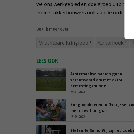
we ons werkgebied en doelgroep uitbreiden
en met akkerbouwers ook aan de orde zijn.
Bekijk meer over:
Vruchtbare Kringloop
Achterhoek
LEES OOK
Achterhoekse boeren gaan
verantwoord om met extra
bemestingsruimte
24-07-2023
Kringloopboeren in Overijssel vo
meer eiwit uit gras
15-09-2022
Stefan te Selle:'Wij zijn op zoek