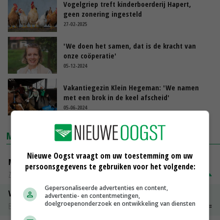
Vogelgriep treft kinderboerderij Hapert,
geen zonering ingesteld
27-02-2025
'We doen het samen, dat is de kracht van
onze coöperatie'
05-12-2024
Vakantiegezin Klein Hegeman: 'We namen
met een brok in de keel afscheid'
05-06-2024
MARKTPRIJZEN
Nieuwe Oogst vraagt om uw toestemming om uw
Magere melkpoeder
persoonsgegevens te gebruiken voor het volgende:
Zuivel NL
€ 269,00
€ 7,00
Gepersonaliseerde advertenties en content,
Vleeskuikens 2001-2600 gr
advertentie- en contentmetingen,
doelgroepenonderzoek en ontwikkeling van diensten
Barneveld
€ 1,09
~
€ 1,11