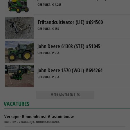
GEBRUIKT, € 4.285
Triltandcultivator (LIE) #694500
GEBRUIKT, € 250
John Deere 6130R (STE) #51045
GEBRUIKT, P.O.A.
John Deere 1570 (WOL) #694264
GEBRUIKT, P.O.A.
MEER ADVERTENTIES
VACATURES
Verkoper Binnendienst Glastuinbouw
KARO BV - ZWAAGDIJK, NOORD-HOLLAND,