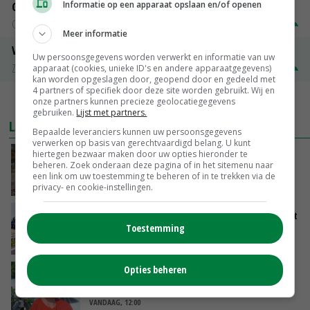
Informatie op een apparaat opslaan en/of openen
Gerst
Groningen
€ 197,00
€ 2,00
Meer informatie
Volle melkpoeder
Uw persoonsgegevens worden verwerkt en informatie van uw
Zuivel NL
€ 345,00
€ 20,00
apparaat (cookies, unieke ID's en andere apparaatgegevens)
kan worden opgeslagen door, geopend door en gedeeld met
4 partners of specifiek door deze site worden gebruikt. Wij en
MEER MARKTPRIJZEN
onze partners kunnen precieze geolocatiegegevens
gebruiken.
Lijst met partners.
LAATSTE NIEUWS
Bepaalde leveranciers kunnen uw persoonsgegevens
verwerken op basis van gerechtvaardigd belang. U kunt
hiertegen bezwaar maken door uw opties hieronder te
Eierprijzen lijken dieptepunt achter zich te
beheren. Zoek onderaan deze pagina of in het sitemenu naar
laten
een link om uw toestemming te beheren of in te trekken via de
VANDAAG, 13:27
privacy- en cookie-instellingen.
LTO en NAJK roepen leden op Brabants protest
Toestemming
te steunen
VANDAAG, 12:29
Opties beheren
Oekraïne-vlogger Kees Huizinga: ‘Bezoek van
de ambassade mag zelf groente plukken’
VANDAAG, 12:00