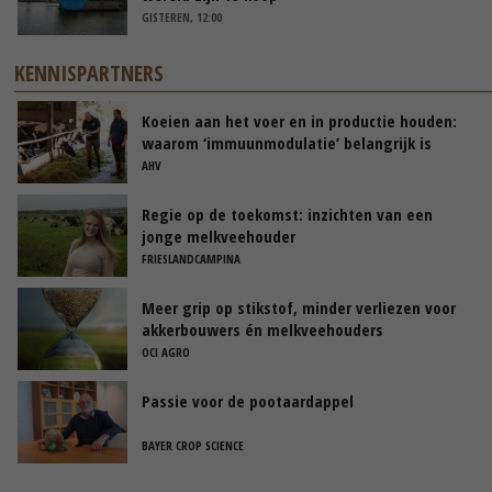
GISTEREN, 12:00
KENNISPARTNERS
Koeien aan het voer en in productie houden:
waarom ‘immuunmodulatie’ belangrijk is
tijdens de transitieperiode
AHV
Regie op de toekomst: inzichten van een
jonge melkveehouder
FRIESLANDCAMPINA
Meer grip op stikstof, minder verliezen voor
akkerbouwers én melkveehouders
OCI AGRO
Passie voor de pootaardappel
BAYER CROP SCIENCE