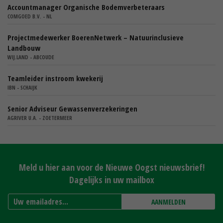
Accountmanager Organische Bodemverbeteraars
COMGOED B.V. - NL
Projectmedewerker BoerenNetwerk – Natuurinclusieve
Landbouw
WIJ.LAND - ABCOUDE
Teamleider instroom kwekerij
IBN - SCHAIJK
Senior Adviseur Gewassenverzekeringen
AGRIVER U.A. - ZOETERMEER
Meld u hier aan voor de Nieuwe Oogst nieuwsbrief!
Dagelijks in uw mailbox
AANMELDEN