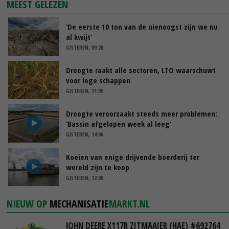
MEEST GELEZEN
‘De eerste 10 ton van de uienoogst zijn we nu
al kwijt’
GISTEREN, 09:28
Droogte raakt alle sectoren, LTO waarschuwt
voor lege schappen
GISTEREN, 11:05
Droogte veroorzaakt steeds meer problemen:
‘Bassin afgelopen week al leeg’
GISTEREN, 14:06
Koeien van enige drijvende boerderij ter
wereld zijn te koop
GISTEREN, 12:00
NIEUW OP
MECHANISATIE
MARKT.NL
JOHN DEERE X117R ZITMAAIER (HAE) #692764