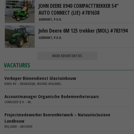
JOHN DEERE X940 COMPACTTREKKER 54"
AUTO CONNECT (LIE) #781638
GEBRUIKT, P.O.A.
John Deere 6M 125 trekker (MOL) #783194
GEBRUIKT, P.O.A.
MEER ADVERTENTIES
VACATURES
Verkoper Binnendienst Glastuinbouw
KARO BV - ZWAAGDIJK, NOORD-HOLLAND,
Accountmanager Organische Bodemverbeteraars
COMGOED B.V. - NL
Projectmedewerker BoerenNetwerk – Natuurinclusieve
Landbouw
WIJ.LAND - ABCOUDE