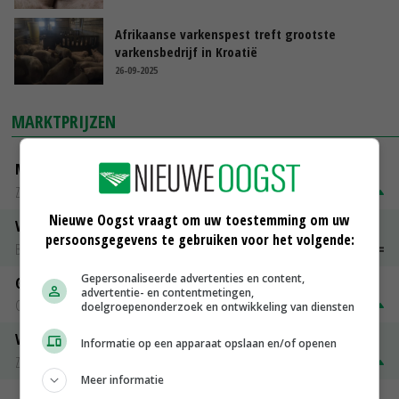
Afrikaanse varkenspest treft grootste
varkensbedrijf in Kroatië
26-09-2025
MARKTPRIJZEN
Magere melkpoeder
Zuivel NL
€ 269,00
€ 7,00
Nieuwe Oogst vraagt om uw toestemming om uw
Vleeskuikens 2001-2600 gr
persoonsgegevens te gebruiken voor het volgende:
Barneveld
€ 1,09
~
€ 1,11
Gepersonaliseerde advertenties en content,
Gerst
advertentie- en contentmetingen,
Groningen
€ 197,00
€ 2,00
doelgroepenonderzoek en ontwikkeling van diensten
Volle melkpoeder
Informatie op een apparaat opslaan en/of openen
Zuivel NL
€ 345,00
€ 20,00
Meer informatie