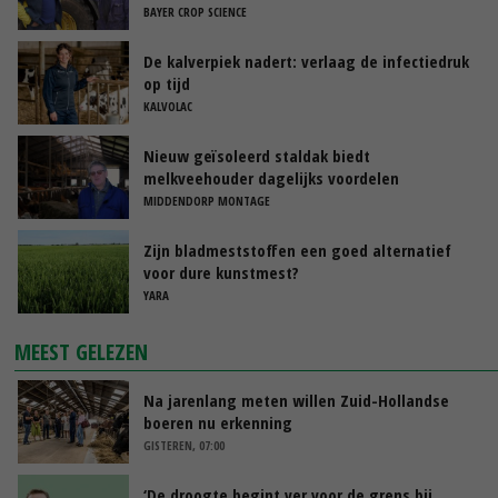
BAYER CROP SCIENCE
De kalverpiek nadert: verlaag de infectiedruk
op tijd
KALVOLAC
Nieuw geïsoleerd staldak biedt
melkveehouder dagelijks voordelen
MIDDENDORP MONTAGE
Zijn bladmeststoffen een goed alternatief
voor dure kunstmest?
YARA
MEEST GELEZEN
Na jarenlang meten willen Zuid-Hollandse
boeren nu erkenning
GISTEREN, 07:00
‘De droogte begint ver voor de grens bij