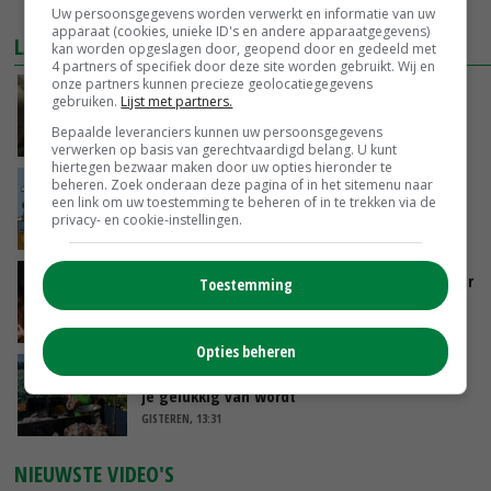
MEER MARKTPRIJZEN
Uw persoonsgegevens worden verwerkt en informatie van uw
apparaat (cookies, unieke ID's en andere apparaatgegevens)
LAATSTE NIEUWS
kan worden opgeslagen door, geopend door en gedeeld met
4 partners of specifiek door deze site worden gebruikt. Wij en
onze partners kunnen precieze geolocatiegegevens
‘Samenwerking A-ware en Amalthea gaat
gebruiken.
Lijst met partners.
zorgen voor meer balans’
Bepaalde leveranciers kunnen uw persoonsgegevens
GISTEREN, 16:01
verwerken op basis van gerechtvaardigd belang. U kunt
hiertegen bezwaar maken door uw opties hieronder te
beheren. Zoek onderaan deze pagina of in het sitemenu naar
Internationale vraag naar geitenzuivel blijft
een link om uw toestemming te beheren of in te trekken via de
groot: Nederland in Europese top
privacy- en cookie-instellingen.
GISTEREN, 15:33
Vlaamse varkensstapel krimpt, pluimveesector
Toestemming
groeit door schaalvergroting
GISTEREN, 15:20
Opties beheren
‘Cijfer jezelf niet weg en doe vooral ook waar
je gelukkig van wordt’
GISTEREN, 13:31
NIEUWSTE VIDEO'S