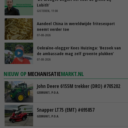
Lobith’
GISTEREN, 11:00
Aandeel China in wereldwijde fritesexport
neemt verder toe
07-08-2026
Oekraïne-vlogger Kees Huizinga: ‘Bezoek van
de ambassade mag zelf groente plukken’
07-08-2026
NIEUW OP
MECHANISATIE
MARKT.NL
John Deere 6155M trekker (DRO) #705202
GEBRUIKT, P.O.A.
Snapper LT75 (EMT) #695857
GEBRUIKT, P.O.A.