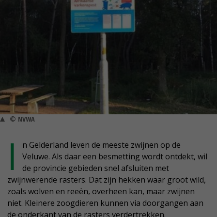
© NVWA
I
n Gelderland leven de meeste zwijnen op de
Veluwe. Als daar een besmetting wordt ontdekt, wil
de provincie gebieden snel afsluiten met
zwijnwerende rasters. Dat zijn hekken waar groot wild,
zoals wolven en reeën, overheen kan, maar zwijnen
niet. Kleinere zoogdieren kunnen via doorgangen aan
de onderkant van de rasters verdertrekken.