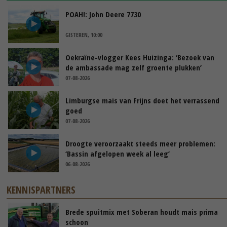
POAH!: John Deere 7730
GISTEREN, 10:00
Oekraïne-vlogger Kees Huizinga: ‘Bezoek van
de ambassade mag zelf groente plukken’
07-08-2026
Limburgse mais van Frijns doet het verrassend
goed
07-08-2026
Droogte veroorzaakt steeds meer problemen:
‘Bassin afgelopen week al leeg’
06-08-2026
KENNISPARTNERS
Brede spuitmix met Soberan houdt mais prima
schoon