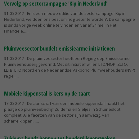
Vervolg op sectorcampagne 'Kip in Nederland'
31-05-2017
- Er is een nieuwe editie van de sectorcampage 'Kip in
Nederland, we doen ons best om nog beter te worden'. De campagne
is sinds vorige week online te vinden en vanaf 31 mei in Het
Financiële...
Pluimveesector bundelt emissiearme initiatieven
31-05-2017
- De pluimveesector heeft een Regiegroep Emissiearme
Pluimveehouderij gevormd. Met dit initiatief willen LTO/NOP, ZLTO,
LLTB, LTO Noord en de Nederlandse Vakbond Pluimveehouders (NVP)
regie...
Mobiele kippenstal is kers op de taart
17-05-2017
- De aanschaf van een mobiele kippenstal maakt het
plaatje op pluimveebedrijf Zuidema en Sieljes in Schuinesloot
compleet. Alle facetten van de sector zijn aanwezig, van
scharrelkippen,...
Zuidema houdt hennen tot honderd levensweken