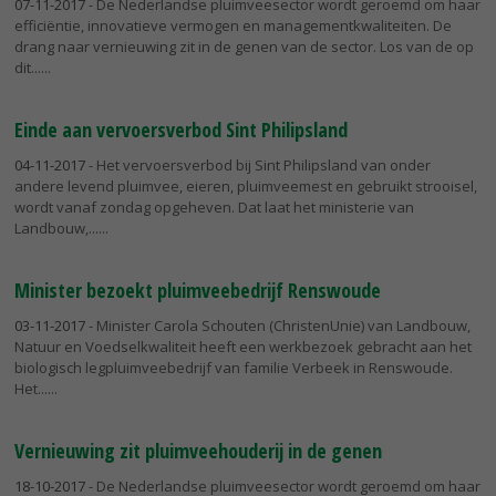
07-11-2017
- De Nederlandse pluimveesector wordt geroemd om haar
efficiëntie, innovatieve vermogen en managementkwaliteiten. De
drang naar vernieuwing zit in de genen van de sector. Los van de op
dit...
Einde aan vervoersverbod Sint Philipsland
04-11-2017
- Het vervoersverbod bij Sint Philipsland van onder
andere levend pluimvee, eieren, pluimveemest en gebruikt strooisel,
wordt vanaf zondag opgeheven. Dat laat het ministerie van
Landbouw,...
Minister bezoekt pluimveebedrijf Renswoude
03-11-2017
- Minister Carola Schouten (ChristenUnie) van Landbouw,
Natuur en Voedselkwaliteit heeft een werkbezoek gebracht aan het
biologisch legpluimveebedrijf van familie Verbeek in Renswoude.
Het...
Vernieuwing zit pluimveehouderij in de genen
18-10-2017
- De Nederlandse pluimveesector wordt geroemd om haar