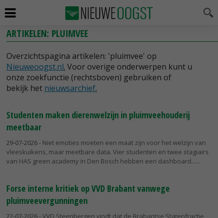
ARTIKELEN: PLUIMVEE
Overzichtspagina artikelen: 'pluimvee' op
Nieuweoogst.nl
.
Voor overige onderwerpen kunt u
onze zoekfunctie (rechtsboven) gebruiken of
bekijk het
nieuwsarchief
.
Studenten maken dierenwelzijn in pluimveehouderij
meetbaar
29-07-2026
- Niet emoties moeten een maat zijn voor het welzijn van
vleeskuikens, maar meetbare data. Vier studenten en twee stagiairs
van HAS green academy in Den Bosch hebben een dashboard...
Forse interne kritiek op VVD Brabant vanwege
pluimveevergunningen
22-07-2026
- VVD Steenbergen vindt dat de Brabantse Statenfractie