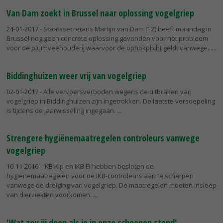
Van Dam zoekt in Brussel naar oplossing vogelgriep
24-01-2017
- Staatssecretaris Martijn van Dam (EZ) heeft maandag in
Brussel nog geen concrete oplossing gevonden voor het probleem
voor de pluimveehouderij waarvoor de ophokplicht geldt vanwege...
Biddinghuizen weer vrij van vogelgriep
02-01-2017
- Alle vervoersverboden wegens de uitbraken van
vogelgriep in Biddinghuizen zijn ingetrokken. De laatste versoepeling
is tijdens de jaarwisseling ingegaan.
Strengere hygiënemaatregelen controleurs vanwege
vogelgriep
10-11-2016
- IKB Kip en IKB Ei hebben besloten de
hygiënemaatregelen voor de IKB-controleurs aan te scherpen
vanwege de dreiging van vogelgriep. De maatregelen moeten insleep
van dierziekten voorkomen.
'Wat zou jij doen als je in onze schoenen stond'