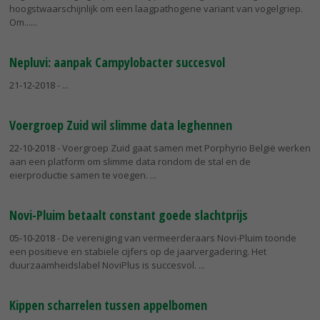
hoogstwaarschijnlijk om een laagpathogene variant van vogelgriep.
Om...
Nepluvi: aanpak Campylobacter succesvol
21-12-2018
-
Voergroep Zuid wil slimme data leghennen
22-10-2018
- Voergroep Zuid gaat samen met Porphyrio België werken
aan een platform om slimme data rondom de stal en de
eierproductie samen te voegen.
Novi-Pluim betaalt constant goede slachtprijs
05-10-2018
- De vereniging van vermeerderaars Novi-Pluim toonde
een positieve en stabiele cijfers op de jaarvergadering. Het
duurzaamheidslabel NoviPlus is succesvol.
Kippen scharrelen tussen appelbomen