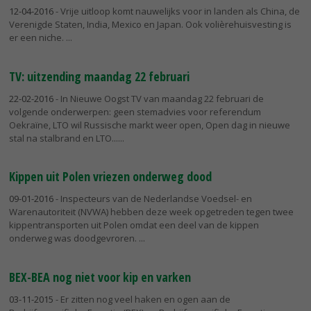
12-04-2016
- Vrije uitloop komt nauwelijks voor in landen als China, de
Verenigde Staten, India, Mexico en Japan. Ook volièrehuisvesting is
er een niche.
TV: uitzending maandag 22 februari
22-02-2016
- In Nieuwe Oogst TV van maandag 22 februari de
volgende onderwerpen: geen stemadvies voor referendum
Oekraïne, LTO wil Russische markt weer open, Open dag in nieuwe
stal na stalbrand en LTO...
Kippen uit Polen vriezen onderweg dood
09-01-2016
- Inspecteurs van de Nederlandse Voedsel- en
Warenautoriteit (NVWA) hebben deze week opgetreden tegen twee
kippentransporten uit Polen omdat een deel van de kippen
onderweg was doodgevroren.
BEX-BEA nog niet voor kip en varken
03-11-2015
- Er zitten nog veel haken en ogen aan de