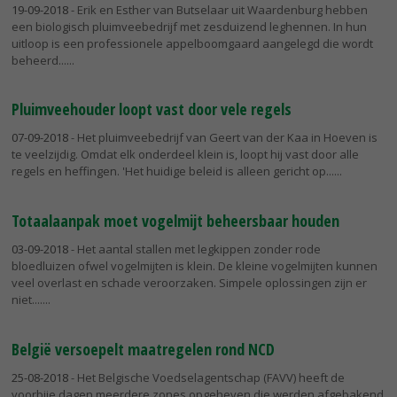
19-09-2018
- Erik en Esther van Butselaar uit Waardenburg hebben
een biologisch pluimveebedrijf met zesduizend leghennen. In hun
uitloop is een professionele appelboomgaard aangelegd die wordt
beheerd...
Pluimveehouder loopt vast door vele regels
07-09-2018
- Het pluimveebedrijf van Geert van der Kaa in Hoeven is
te veelzijdig. Omdat elk onderdeel klein is, loopt hij vast door alle
regels en heffingen. 'Het huidige beleid is alleen gericht op...
Totaalaanpak moet vogelmijt beheersbaar houden
03-09-2018
- Het aantal stallen met legkippen zonder rode
bloedluizen ofwel vogelmijten is klein. De kleine vogelmijten kunnen
veel overlast en schade veroorzaken. Simpele oplossingen zijn er
niet....
België versoepelt maatregelen rond NCD
25-08-2018
- Het Belgische Voedselagentschap (FAVV) heeft de
voorbije dagen meerdere zones opgeheven die werden afgebakend