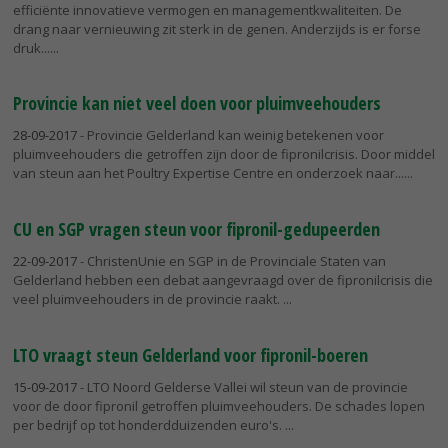
efficiënte innovatieve vermogen en managementkwaliteiten. De
drang naar vernieuwing zit sterk in de genen. Anderzijds is er forse
druk...
Provincie kan niet veel doen voor pluimveehouders
28-09-2017
- Provincie Gelderland kan weinig betekenen voor
pluimveehouders die getroffen zijn door de fipronilcrisis. Door middel
van steun aan het Poultry Expertise Centre en onderzoek naar...
CU en SGP vragen steun voor fipronil-gedupeerden
22-09-2017
- ChristenUnie en SGP in de Provinciale Staten van
Gelderland hebben een debat aangevraagd over de fipronilcrisis die
veel pluimveehouders in de provincie raakt.
LTO vraagt steun Gelderland voor fipronil-boeren
15-09-2017
- LTO Noord Gelderse Vallei wil steun van de provincie
voor de door fipronil getroffen pluimveehouders. De schades lopen
per bedrijf op tot honderdduizenden euro's.