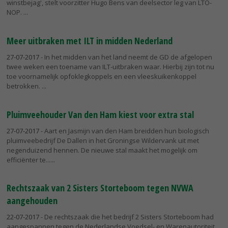
winstbejag', stelt voorzitter Hugo Bens van deelsector leg van LTO-
NOP.
Meer uitbraken met ILT in midden Nederland
27-07-2017
- In het midden van het land neemt de GD de afgelopen
twee weken een toename van ILT-uitbraken waar. Hierbij zijn tot nu
toe voornamelijk opfoklegkoppels en een vleeskuikenkoppel
betrokken.
Pluimveehouder Van den Ham kiest voor extra stal
27-07-2017
- Aart en Jasmijn van den Ham breidden hun biologisch
pluimveebedrijf De Dallen in het Groningse Wildervank uit met
negenduizend hennen. De nieuwe stal maakt het mogelijk om
efficiënter te...
Rechtszaak van 2 Sisters Storteboom tegen NVWA
aangehouden
22-07-2017
- De rechtszaak die het bedrijf 2 Sisters Storteboom had
aangespannen tegen de Nederlandse Voedsel- en Warenautoriteit