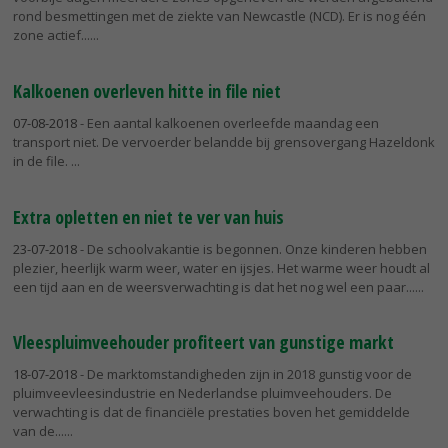
rond besmettingen met de ziekte van Newcastle (NCD). Er is nog één
zone actief...
Kalkoenen overleven hitte in file niet
07-08-2018
- Een aantal kalkoenen overleefde maandag een
transport niet. De vervoerder belandde bij grensovergang Hazeldonk
in de file.
Extra opletten en niet te ver van huis
23-07-2018
- De schoolvakantie is begonnen. Onze kinderen hebben
plezier, heerlijk warm weer, water en ijsjes. Het warme weer houdt al
een tijd aan en de weersverwachting is dat het nog wel een paar...
Vleespluimveehouder profiteert van gunstige markt
18-07-2018
- De marktomstandigheden zijn in 2018 gunstig voor de
pluimveevleesindustrie en Nederlandse pluimveehouders. De
verwachting is dat de financiële prestaties boven het gemiddelde
van de...