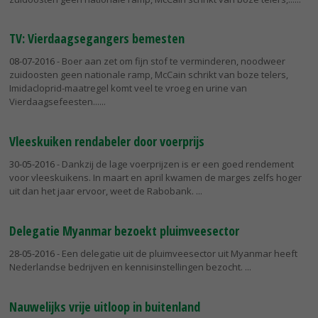
TV: Vierdaagsegangers bemesten
08-07-2016
- Boer aan zet om fijn stof te verminderen, noodweer
zuidoosten geen nationale ramp, McCain schrikt van boze telers,
Imidacloprid-maatregel komt veel te vroeg en urine van
Vierdaagsefeesten...
Vleeskuiken rendabeler door voerprijs
30-05-2016
- Dankzij de lage voerprijzen is er een goed rendement
voor vleeskuikens. In maart en april kwamen de marges zelfs hoger
uit dan het jaar ervoor, weet de Rabobank.
Delegatie Myanmar bezoekt pluimveesector
28-05-2016
- Een delegatie uit de pluimveesector uit Myanmar heeft
Nederlandse bedrijven en kennisinstellingen bezocht.
Nauwelijks vrije uitloop in buitenland