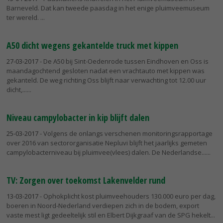
Barneveld. Dat kan tweede paasdag in het enige pluimveemuseum
ter wereld.
A50 dicht wegens gekantelde truck met kippen
27-03-2017
- De A50 bij Sint-Oedenrode tussen Eindhoven en Oss is
maandagochtend gesloten nadat een vrachtauto met kippen was
gekanteld. De weg richting Oss blijft naar verwachting tot 12.00 uur
dicht,...
Niveau campylobacter in kip blijft dalen
25-03-2017
- Volgens de onlangs verschenen monitoringsrapportage
over 2016 van sectororganisatie Nepluvi blijft het jaarlijks gemeten
campylobacterniveau bij pluimvee(vlees) dalen. De Nederlandse...
TV: Zorgen over toekomst Lakenvelder rund
13-03-2017
- Ophokplicht kost pluimveehouders 130.000 euro per dag,
boeren in Noord-Nederland verdiepen zich in de bodem, export
vaste mest ligt gedeeltelijk stil en Elbert Dijkgraaf van de SPG hekelt...