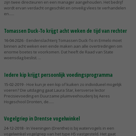
zijn twee directeuren en een manager aangehouden. Het bedrijf
wordt ervan verdacht ongeschikt en onveilig vlees te verhandelen
en...
Tomassen Duck-To krijgt acht weken de tijd van rechter
16-04-2026
- Eendenslachterij Tomassen Duck-To in Ermelo moet
binnen acht weken een einde maken aan alle overtredingen om
enorme boetes te voorkomen. Dat heeft de Raad van State
woensdag beslist.
Iedere kip krijgt persoonlijk voedingsprogramma
15-02-2019
- Hoe kun je een kip of kuiken zo individueel mogelijk
voeren? Die uitdaging gaat Laura Star, kersverse lector
Precisievoeding en Duurzame pluimveehouderij bij Aeres
Hogeschool Dronten, de...
Vogelgriep in Drentse vogelwinkel
24-12-2018
- In Veeningen (Drenthe) is bij watervogels in een
vogelwinkel vogelgriep van het type H5 vastgesteld. Het gaat