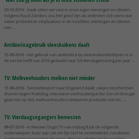
20-10-2016
- Vaak zitten we vast in onze eigen meningen en ideeën.
Volgens Ruud Zanders zou het goed zijn als iedereen zich eens wat
vaker probeert te verplaatsen in de inzichten, meningen en ideeën
van...
Antibioticagebruik vleeskuikens daalt
15-09-2016
- Het gebruik van antibiotica bij vleeskuikenbedrijven is in
de eerste helft van 2016 gedaald naar 9,9 dierdagdosering per jaar.
TV: Melkveehouders melken niet minder
15-08-2016
- Sierteeltexport naar Engeland daalt, zakjes beschermen
druiven tegen fruitvlieg, intensieve veehouderijsector Son en Breugel
gaat niet op slot, melkveehouders temperen productie niet en...
TV: Vierdaagsegangers bemesten
08-07-2016
- In Nieuwe Oogst TV van vrijdag 8 juli de volgende
onderwerpen: boer aan zet om fijn stof te verminderen, noodweer
zuidoosten geen nationale ramp, McCain schrikt van boze telers,...