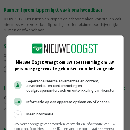
Ruimen fipronilkippen lijkt vaak onafwendbaar
08-09-2017
- Het ruien van kippen en schoonmaken van stallen valt
niet mee. Voor veel door fipronil getroffen pluimveebedrijven lijkt
ruimen onafwendbaar.
Simmes heeft stal vol onderzoeksapparatuur
06-09-2017
- Pluimveehouders Hein en Geertje Simmes uit Dronten
hebben twee onderzoeksstallen in samenwerking met het
Nieuwe Oogst vraagt om uw toestemming om uw
wereldwijde fokbedrijf Cobb. Ze vinden het prettig om een
persoonsgegevens te gebruiken voor het volgende:
onderzoeksbedrijf te zijn,...
Gepersonaliseerde advertenties en content,
advertentie- en contentmetingen,
Hoogpathogene vogelgriep treft zwanen Sachsen-Anhalt
doelgroepenonderzoek en ontwikkeling van diensten
30-08-2017
- In de Duitse deelstaat Sachsen-Anhalt is in de Kreis
Informatie op een apparaat opslaan en/of openen
Mansfeld-Südharz bij 3 dode zwanen het hoogpathogene
vogelgriep-virus H5N8 aangetroffen. Hoewel dit in het Oostelijk deel
Duitsland...
Meer informatie
Uw persoonsgegevens worden verwerkt en informatie van uw
apparaat (cookies, unieke ID's en andere apparaatgegevens)