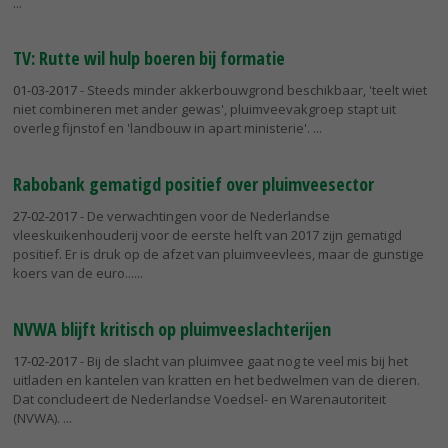
TV: Rutte wil hulp boeren bij formatie
01-03-2017
- Steeds minder akkerbouwgrond beschikbaar, 'teelt wiet
niet combineren met ander gewas', pluimveevakgroep stapt uit
overleg fijnstof en 'landbouw in apart ministerie'.
Rabobank gematigd positief over pluimveesector
27-02-2017
- De verwachtingen voor de Nederlandse
vleeskuikenhouderij voor de eerste helft van 2017 zijn gematigd
positief. Er is druk op de afzet van pluimveevlees, maar de gunstige
koers van de euro...
NVWA blijft kritisch op pluimveeslachterijen
17-02-2017
- Bij de slacht van pluimvee gaat nog te veel mis bij het
uitladen en kantelen van kratten en het bedwelmen van de dieren.
Dat concludeert de Nederlandse Voedsel- en Warenautoriteit
(NVWA).