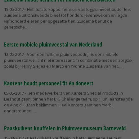
15-05-2017
- Het laatste koppel hennen van legpluimveehouder Erik
Zuidema uit Onstwedde bleef tot honderd levensweken en legde
vijfhonderd eieren per opgezette hen. Zuidema benut de
genetische...
Eerste mobiele pluimveestal van Nederland
12-05-2017
- Voor een fulltime pluimveebedrijf is een mobiele
pluimveestal wellicht niet interessant. In combinatie met een zorgtak,
zoals bij Henry Sieljes en Marco en Yvonne Zuidema van het...
Kantens houdt personeel fit én doneert
05-05-2017
- Tien medewerkers van Kanters Special Products in
Lieshout gaan, binnen het BIG Challenge team, op 1 juni aanstaande
de Alpe d'HuZes beklimmen. Heel Kanters gaat hen hierbij
ondersteunen.
Paaskuikens knuffelen in Pluimveemuseum Barneveld
15-04-2017
- Paaskuikens knuffelen in het Pluimveemuseum in