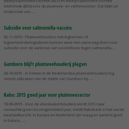
Bedrijfsspecifieke Excretie (BEX) en Bedrijfsspecifieke Excretie
Ammoniak (BEA) voor de pluimvee- en varkenssector. Dat blijkt uit
onderzoek van...
Subsidie voor salmonella-vaccins
02-11-2015
- Pluimveehouders met leghennen of
legvermeerderingsdieren kunnen weer een aanvraag doen voor
subsidie voor de aankoop van vaccindoses tegen salmonella.
Gumboro blijft pluimveehouderij plagen
26-10-2015
- Er komen in de Nederlandse pluimveehouderij nog
steeds uitbraken van de ziekte van Gumboro bij.
Rabo: 2015 goed jaar voor pluimveesector
10-09-2015
- Voor de vleeskuikenhouderij wordt 2015 naar
verwachting een bovengemiddeld jaar, meldt Rabobank in het vierde
kwartaalbericht. In Europa en Nederland zijn vraag en aanbod goed
in balans,...