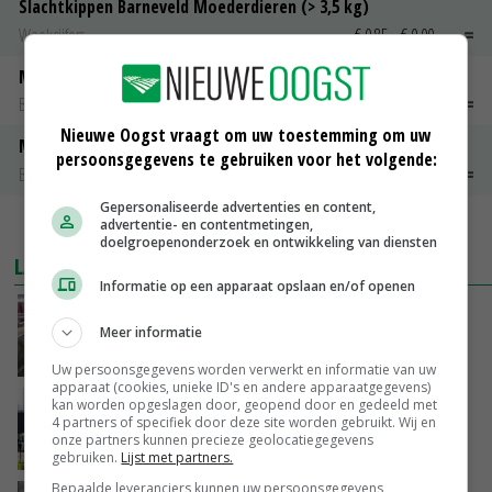
Slachtkippen Barneveld Moederdieren (> 3,5 kg)
Weekcijfers
€ 0,85
€ 0,00
Maat 48
Barneveld kooieieren
€ 7,15
€ 0,00
Nieuwe Oogst vraagt om uw toestemming om uw
Maat 54
persoonsgegevens te gebruiken voor het volgende:
Barneveld kooieieren
€ 9,10
€ 0,00
Gepersonaliseerde advertenties en content,
advertentie- en contentmetingen,
MEER MARKTPRIJZEN
doelgroepenonderzoek en ontwikkeling van diensten
LAATSTE NIEUWS
Informatie op een apparaat opslaan en/of openen
‘Door hittegolf is aantal terugkomers bij
Meer informatie
zeugen verdubbeld’
VANDAAG, 06:19
Uw persoonsgegevens worden verwerkt en informatie van uw
apparaat (cookies, unieke ID's en andere apparaatgegevens)
kan worden opgeslagen door, geopend door en gedeeld met
Gemiddelde Europese melkprijs daalt licht in
4 partners of specifiek door deze site worden gebruikt. Wij en
juni
onze partners kunnen precieze geolocatiegegevens
GISTEREN, 17:04
gebruiken.
Lijst met partners.
Bepaalde leveranciers kunnen uw persoonsgegevens