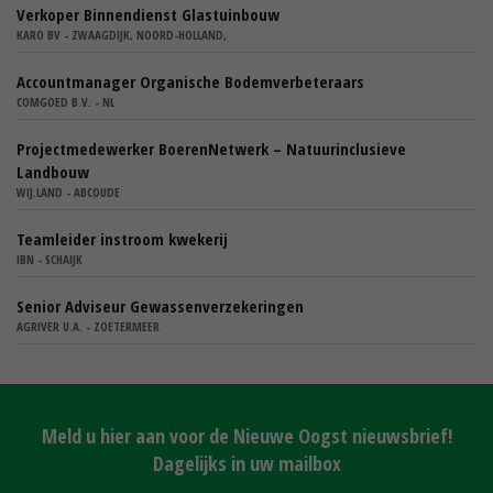
Verkoper Binnendienst Glastuinbouw
KARO BV - ZWAAGDIJK, NOORD-HOLLAND,
Accountmanager Organische Bodemverbeteraars
COMGOED B.V. - NL
Projectmedewerker BoerenNetwerk – Natuurinclusieve
Landbouw
WIJ.LAND - ABCOUDE
Teamleider instroom kwekerij
IBN - SCHAIJK
Senior Adviseur Gewassenverzekeringen
AGRIVER U.A. - ZOETERMEER
Meld u hier aan voor de Nieuwe Oogst nieuwsbrief!
Dagelijks in uw mailbox