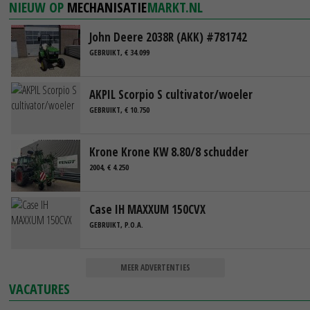
NIEUW OP
MECHANISATIE
MARKT.NL
John Deere 2038R (AKK) #781742
GEBRUIKT, € 34.099
AKPIL Scorpio S cultivator/woeler
GEBRUIKT, € 10.750
Krone Krone KW 8.80/8 schudder
2004, € 4.250
Case IH MAXXUM 150CVX
GEBRUIKT, P.O.A.
MEER ADVERTENTIES
VACATURES