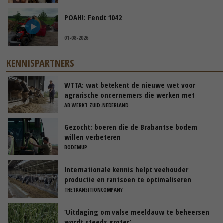
POAH!: Fendt 1042
01-08-2026
KENNISPARTNERS
WTTA: wat betekent de nieuwe wet voor
agrarische ondernemers die werken met
uitzendkrachten?
AB WERKT ZUID-NEDERLAND
Gezocht: boeren die de Brabantse bodem
willen verbeteren
BODEMUP
Internationale kennis helpt veehouder
productie en rantsoen te optimaliseren
THETRANSITIONCOMPANY
‘Uitdaging om valse meeldauw te beheersen
wordt steeds groter’