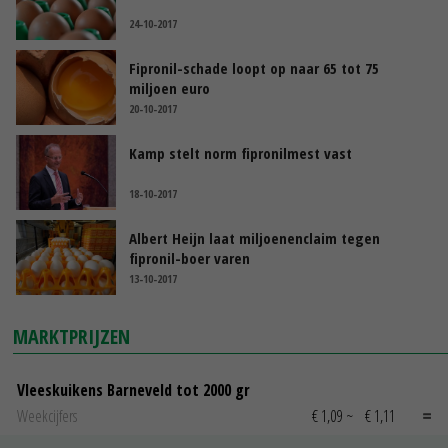
24-10-2017
Fipronil-schade loopt op naar 65 tot 75
miljoen euro
20-10-2017
Kamp stelt norm fipronilmest vast
18-10-2017
Albert Heijn laat miljoenenclaim tegen
fipronil-boer varen
13-10-2017
MARKTPRIJZEN
Vleeskuikens Barneveld tot 2000 gr
Weekcijfers
€ 1,09
~
€ 1,11