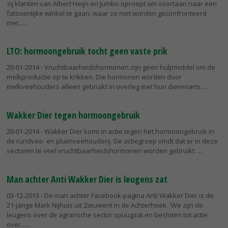
zij klanten van Albert Heijn en Jumbo oproept om voortaan naar een
fatsoenlijke winkel te gaan, waar ze niet worden geconfronteerd
met...
LTO: hormoongebruik tocht geen vaste prik
20-01-2014
- Vruchtbaarheidshormonen zijn geen hulpmiddel om de
melkproductie op te krikken. Die hormonen worden door
melkveehouders alleen gebruikt in overleg met hun dierenarts.
Wakker Dier tegen hormoongebruik
20-01-2014
- Wakker Dier komt in actie tegen het hormoongebruik in
de rundvee- en pluimveehouderij. De actiegroep vindt dat er in deze
sectoren te veel vruchtbaarheidshormonen worden gebruikt.
Man achter Anti Wakker Dier is leugens zat
03-12-2013
- De man achter Facebook-pagina Anti Wakker Dier is de
21-jarige Mark Nijhuis uit Zieuwent in de Achterhoek. 'We zijn de
leugens over de agrarische sector spuugzat en besloten tot actie
over...