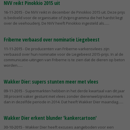
NVV reikt Pinokkio 2015 uit
16-11-2015
- De NVV reikt in december de Pinokkio 2015 uit. Deze prijs
is bedoeld voor de organisatie of (tv)programma die het hardst liegt
over de veehouderij. De NVV heeft Pinokkio ingesteld als...
Friberne verbaasd over nominatie Liegebeest
11-11-2015
- De producenten van Friberne-varkensvlees zijn
verbaasd over hun nominatie voor de Liegebeest 2015-prijs. In al de
communicatie-uitingen van Friberne is te zien dat de dieren op beton
worden...
Wakker Dier: supers stunten meer met vlees
09-11-2015
- Supermarkten hebben in het derde kwartaal van dit jaar
38 procent vaker gestunt met vlees zonder dierenwelzijnskeurmerk
dan in dezelfde periode in 2014. Dat heeft Wakker Dier maandag...
Wakker Dier erkent blunder 'kankercartoon'
30-10-2015
- Wakker Dier heeft excuses aangeboden voor een