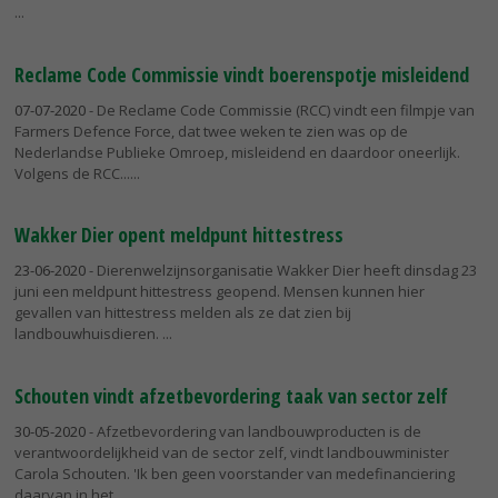
Reclame Code Commissie vindt boerenspotje misleidend
07-07-2020
- De Reclame Code Commissie (RCC) vindt een filmpje van
Farmers Defence Force, dat twee weken te zien was op de
Nederlandse Publieke Omroep, misleidend en daardoor oneerlijk.
Volgens de RCC...
Wakker Dier opent meldpunt hittestress
23-06-2020
- Dierenwelzijnsorganisatie Wakker Dier heeft dinsdag 23
juni een meldpunt hittestress geopend. Mensen kunnen hier
gevallen van hittestress melden als ze dat zien bij
landbouwhuisdieren.
Schouten vindt afzetbevordering taak van sector zelf
30-05-2020
- Afzetbevordering van landbouwproducten is de
verantwoordelijkheid van de sector zelf, vindt landbouwminister
Carola Schouten. 'Ik ben geen voorstander van medefinanciering
daarvan in het...