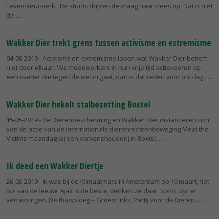
Leven-keurmerk. 'De stunts drijven de vraag naar vlees op. Dat is niet
de...
Wakker Dier trekt grens tussen activisme en extremisme
04-06-2019
- Activisme en extremisme lopen wat Wakker Dier betreft
niet door elkaar. 'Als medewerkers in hun vrije tijd actievoeren op
een manier die tegen de wet in gaat, dan is dat reden voor ontslag...
Wakker Dier hekelt stalbezetting Boxtel
15-05-2019
- De Dierenbescherming en Wakker Dier distantiëren zich
van de actie van de internationale dierenrechtenbeweging Meat the
Victims maandag bij een varkenshouderij in Boxtel.
Ik deed een Wakker Diertje
26-03-2019
- Ik was bij de Klimaatmars in Amsterdam op 10 maart, het
hol van de leeuw. Ajax is de beste, denken ze daar. Soms zijn er
verrassingen. De thuisploeg – GroenLinks, Partij voor de Dieren...