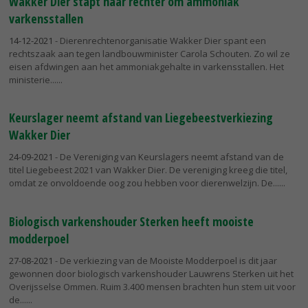
Wakker Dier stapt naar rechter om ammoniak
varkensstallen
14-12-2021
- Dierenrechtenorganisatie Wakker Dier spant een
rechtszaak aan tegen landbouwminister Carola Schouten. Zo wil ze
eisen afdwingen aan het ammoniakgehalte in varkensstallen. Het
ministerie...
Keurslager neemt afstand van Liegebeestverkiezing
Wakker Dier
24-09-2021
- De Vereniging van Keurslagers neemt afstand van de
titel Liegebeest 2021 van Wakker Dier. De vereniging kreeg die titel,
omdat ze onvoldoende oog zou hebben voor dierenwelzijn. De...
Biologisch varkenshouder Sterken heeft mooiste
modderpoel
27-08-2021
- De verkiezing van de Mooiste Modderpoel is dit jaar
gewonnen door biologisch varkenshouder Lauwrens Sterken uit het
Overijsselse Ommen. Ruim 3.400 mensen brachten hun stem uit voor
de...