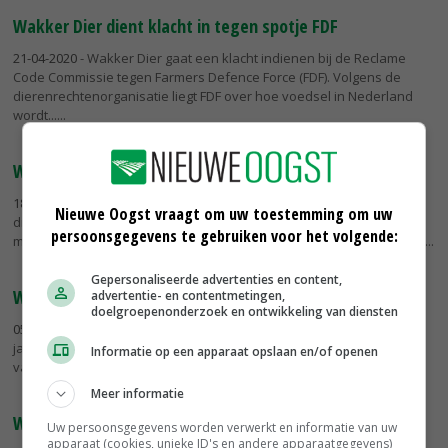
Wakker Dier dient klacht in tegen spotje FDF
21-04-2020
- Wakker Dier gaat een klacht indienen bij de Reclame
Code Commissie tegen Farmers Defence Force (FDF). Volgens de
dierenrechtenorganisatie liegt FDF over hoe voedsel in Nederland
wordt...
Wakker Dier heeft forse kritiek op zuivelcampagne NZO
18-02-2020
- Wakker Dier vindt de nieuwste campagne 'Nederland
Nieuwe Oogst vraagt om uw toestemming om uw
draait op zuivel' van de Nederlandse Zuivel Organisatie (NZO)
persoonsgegevens te gebruiken voor het volgende:
misleidend en zegt dat hiermee onjuiste informatie wordt verstrekt.
Gepersonaliseerde advertenties en content,
Wakker Dier telt meer kiloknallers in de supermarkt
advertentie- en contentmetingen,
doelgroepenonderzoek en ontwikkeling van diensten
05-02-2020
- Na een jarenlange daling is het aantal kiloknallers vorig
jaar voor het eerst sinds 2015 weer licht gestegen volgens tellingen
Informatie op een apparaat opslaan en/of openen
van Wakker Dier.
Meer informatie
Wakker Dier: ernstig ongerief varkens
Uw persoonsgegevens worden verwerkt en informatie van uw
apparaat (cookies, unieke ID's en andere apparaatgegevens)