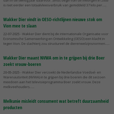
dan in de twintig jaar daarvoor. Sinds begin van de metingen in 2005
is niet eerder een totaalvleesverbruik van gemiddeld 37 kilo per...
Wakker Dier vindt in OESO-richtlijnen nieuwe stok om
Vion mee te slaan
22-07-2025
- Wakker Dier dient bij de internationale Organisatie voor
Economische Samenwerking en Ontwikkeling (OESO) een klacht in
tegen Vion. De slachterij zou structureel de dierenwelzijnsnormen...
Wakker Dier maant NVWA om in te grijpen bij drie Boer
zoekt vrouw-boeren
20-05-2025
- Wakker Dier verzoekt de Nederlandse Voedsel- en
Warenautoriteit (NVWA) in te grijpen bij drie boeren die dit seizoen
meedoen aan het televisieprogramma Boer zoekt vrouw. Deze
melkveehouders...
Melkunie misleidt consument wat betreft duurzaamheid
producten