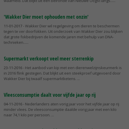
waarheid. Dat blijkt uit een belronde van Nieuwe Oogst langs...
'Wakker Dier moet ophouden met onzin'
11-01-2017
- Wakker Dier wil regelgeving om dieren te beschermen
tegen te ver doorfokken. Uit onderzoek van Wakker Dier zou blijken
dat grote fokbedrijven de komende jaren met behulp van DNA-
technieken...
Supermarkt verkoopt veel meer sterrenkip
23-11-2016
- Het aanbod van kip met een dierenwelzijnskeurmerk is
in 2016 flink gestegen. Dat blijkt uit een steekproef uitgevoerd door
Wakker Dier bij twaalf supermarktketens.
Vleesconsumptie daalt voor vijfde jaar op rij
04-11-2016
- Nederlanders aten vorig jaar voor het vijfde jaar op rij
minder vlees. De vleesconsumptie daalde vorig jaar met een kilo
naar 74,1 kilo per persoon.