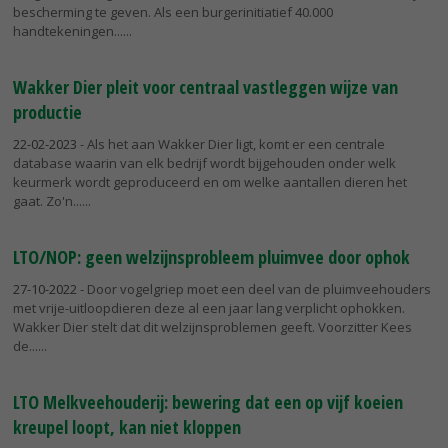
bescherming te geven. Als een burgerinitiatief 40.000
handtekeningen...
Wakker Dier pleit voor centraal vastleggen wijze van
productie
22-02-2023
- Als het aan Wakker Dier ligt, komt er een centrale
database waarin van elk bedrijf wordt bijgehouden onder welk
keurmerk wordt geproduceerd en om welke aantallen dieren het
gaat. Zo'n...
LTO/NOP: geen welzijnsprobleem pluimvee door ophok
27-10-2022
- Door vogelgriep moet een deel van de pluimveehouders
met vrije-uitloopdieren deze al een jaar lang verplicht ophokken.
Wakker Dier stelt dat dit welzijnsproblemen geeft. Voorzitter Kees
de...
LTO Melkveehouderij: bewering dat een op vijf koeien
kreupel loopt, kan niet kloppen