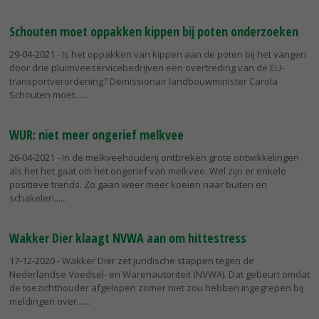
Schouten moet oppakken kippen bij poten onderzoeken
29-04-2021
- Is het oppakken van kippen aan de poten bij het vangen
door drie pluimveeservicebedrijven een overtreding van de EU-
transportverordening? Demissionair landbouwminister Carola
Schouten moet...
WUR: niet meer ongerief melkvee
26-04-2021
- In de melkveehouderij ontbreken grote ontwikkelingen
als het het gaat om het ongerief van melkvee. Wel zijn er enkele
positieve trends. Zo gaan weer meer koeien naar buiten en
schakelen...
Wakker Dier klaagt NVWA aan om hittestress
17-12-2020
- Wakker Dier zet juridische stappen tegen de
Nederlandse Voedsel- en Warenautoriteit (NVWA). Dat gebeurt omdat
de toezichthouder afgelopen zomer niet zou hebben ingegrepen bij
meldingen over...