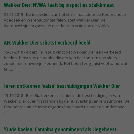
Wakker Dier: NVWA faalt bij inspecties stalklimaat
31-01-2019
- De inspecties van het stalklimaat door de Nederlandse
Voedsel- en Warenautoriteit falen, stelt Wakker Dier. De
dierenwelzijnsorganisatie eist daarom actie van de NVWA.
AH: Wakker Dier schetst verkeerd beeld
15-01-2019
- Albert Heijn (AH) vindt dat Wakker Dier een verkeerd
beeld schetst van de aanbiedingen van het concern van vlees
zonder dierenwelzijnskeurmerk. Het bedrijf zegt juist veel aandacht
te...
Ieren ontkennen 'valse' beschuldigingen Wakker Dier
15-10-2018
- BordBia herkent zich niet in de beschuldigingen van
Wakker Dier over misstanden bij de huisvesting van Iers rundvee. De
foodboard van de Ierse regering haalt hard uit naar de undercover...
'Oude koeien' Campina genomineerd als Liegebeest