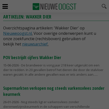
ARTIKELEN: WAKKER DIER
Overzichtspagina artikelen: 'Wakker Dier' op
Nieuweoogst.nl
.
Voor overige onderwerpen kunt u
onze zoekfunctie (rechtsboven) gebruiken of
bekijk het
nieuwsarchief
.
POV bestrijdt cijfers Wakker Dier
15-06-2026
- De brandweer is vorig jaar 218 keer uitgerukt om een
dier te redden. In 20 gevallen betrof het dieren die door de stalvloer
waren gezakt. In alle andere gevallen was er iets anders aan...
Supermarkten verkopen nog steeds varkensvlees zonder
keurmerk
26-01-2026
- Nog steeds ligt er varkensvlees zonder
dierenwelzijnskeurmerk in de schappen van verschillende