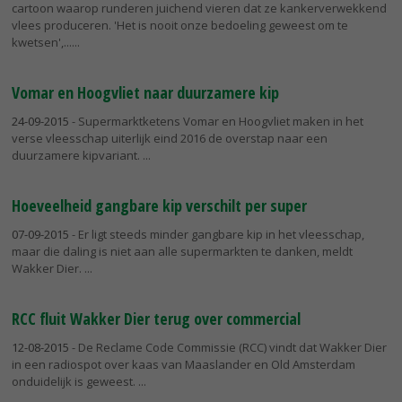
cartoon waarop runderen juichend vieren dat ze kankerverwekkend
vlees produceren. 'Het is nooit onze bedoeling geweest om te
kwetsen',...
Vomar en Hoogvliet naar duurzamere kip
24-09-2015
- Supermarktketens Vomar en Hoogvliet maken in het
verse vleesschap uiterlijk eind 2016 de overstap naar een
duurzamere kipvariant.
Hoeveelheid gangbare kip verschilt per super
07-09-2015
- Er ligt steeds minder gangbare kip in het vleesschap,
maar die daling is niet aan alle supermarkten te danken, meldt
Wakker Dier.
RCC fluit Wakker Dier terug over commercial
12-08-2015
- De Reclame Code Commissie (RCC) vindt dat Wakker Dier
in een radiospot over kaas van Maaslander en Old Amsterdam
onduidelijk is geweest.