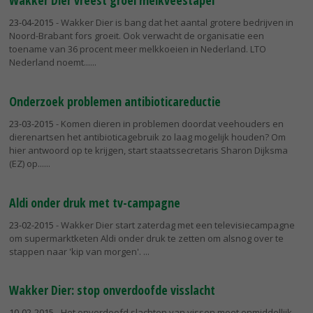
23-04-2015
- Wakker Dier is bang dat het aantal grotere bedrijven in
Noord-Brabant fors groeit. Ook verwacht de organisatie een
toename van 36 procent meer melkkoeien in Nederland. LTO
Nederland noemt...
Onderzoek problemen antibioticareductie
23-03-2015
- Komen dieren in problemen doordat veehouders en
dierenartsen het antibioticagebruik zo laag mogelijk houden? Om
hier antwoord op te krijgen, start staatssecretaris Sharon Dijksma
(EZ) op...
Aldi onder druk met tv-campagne
23-02-2015
- Wakker Dier start zaterdag met een televisiecampagne
om supermarktketen Aldi onder druk te zetten om alsnog over te
stappen naar 'kip van morgen'.
Wakker Dier: stop onverdoofde visslacht
10-02-2015
- Het onverdoofd slachten van vissen moet onmiddellijk