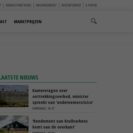
P
KENNISPARTNERS
ABONNEMENT
NIEUWSBRIEF
E-PAPER
AST
MARKTPRIJZEN
LAATSTE NIEUWS
Kamervragen over
onttrekkingsverbod, minister
spreekt van ‘ondernemersrisico’
VANDAAG, 16:27
‘Rendement van Krullvarkens
komt van de overkant’
VANDAAG, 15:30