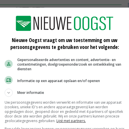
or
Dierenbescherming wil verbod op
koloniekooien
17-01-2019
tte
Dierenbescherming breekt lans voor
Nieuwe Oogst vraagt om uw toestemming om uw
intensief
persoonsgegevens te gebruiken voor het volgende:
16-10-2018
Gepersonaliseerde advertenties en content, advertentie- en
aar
Co'tje Admiraal directeur
contentmetingen, doelgroepenonderzoek en ontwikkeling van
Dierenbescherming
diensten
25-04-2018
Informatie op een apparaat opslaan en/of openen
Meer informatie
Uw persoonsgegevens worden verwerkt en informatie van uw apparaat
Uitbetaalprijs Van Rooi Meat
(cookies, unieke ID's en andere apparaatgegevens) kan worden
opgeslagen door, geopend door en gedeeld met 4 partners of specifiek
Vleesvarkens
€ 1,25
€ 0,10
door deze site worden gebruikt. Wij en onze partners kunnen precieze
geolocatiegegevens gebruiken.
Lijst met partners.
ISN prijs Frankrijk
Bepaalde leveranciers kunnen uw persoonsgegevens verwerken op basis