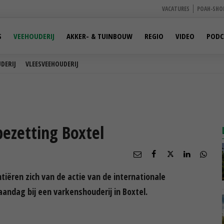
VACATURES
POAH-SHO
S
VEEHOUDERIJ
AKKER- & TUINBOUW
REGIO
VIDEO
PODC
DERIJ
VLEESVEEHOUDERIJ
bezetting Boxtel
iëren zich van de actie van de internationale
ndag bij een varkenshouderij in Boxtel.