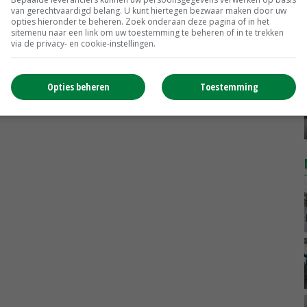
Vleesvarkens
€ 1,78
€ 0,06
van gerechtvaardigd belang. U kunt hiertegen bezwaar maken door uw
opties hieronder te beheren. Zoek onderaan deze pagina of in het
sitemenu naar een link om uw toestemming te beheren of in te trekken
MEER MARKTPRIJZEN
via de privacy- en cookie-instellingen.
Opties beheren
Toestemming