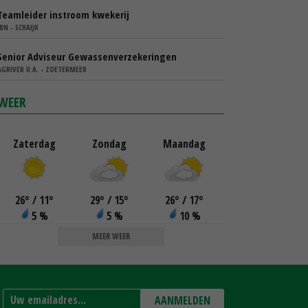
Teamleider instroom kwekerij
IBN - SCHAIJK
Senior Adviseur Gewassenverzekeringen
AGRIVER U.A. - ZOETERMEER
WEER
Zaterdag
Zondag
Maandag
26
°
/ 11
°
29
°
/ 15
°
26
°
/ 17
°
5 %
5 %
10 %
MEER WEER
AANMELDEN