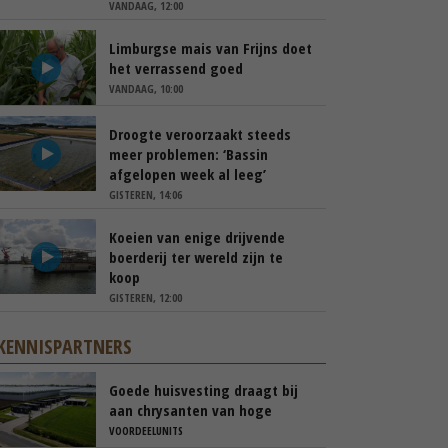
VANDAAG, 12:00
Limburgse mais van Frijns doet
het verrassend goed
VANDAAG, 10:00
Droogte veroorzaakt steeds
meer problemen: ‘Bassin
afgelopen week al leeg’
GISTEREN, 14:06
Koeien van enige drijvende
boerderij ter wereld zijn te
koop
GISTEREN, 12:00
KENNISPARTNERS
Goede huisvesting draagt bij
aan chrysanten van hoge
kwaliteit
VOORDEELUNITS