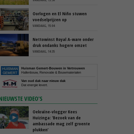
Oorlogen en El Niño stuwen
voedselprijzen op
VANDAAG, 15:04
Nettowinst Royal A-ware onder
druk ondanks hogere omzet
VANDAAG, 14:35
Huisman Gemert-Bouwen in Vertrouwen
Hallenbouw, Renovatie & Bouwmaterialen
Van oud dak naar nieuw dak
Dat energie levert.
NIEUWSTE VIDEO'S
Oekraïne-vlogger Kees
Huizinga: ‘Bezoek van de
ambassade mag zelf groente
plukken’