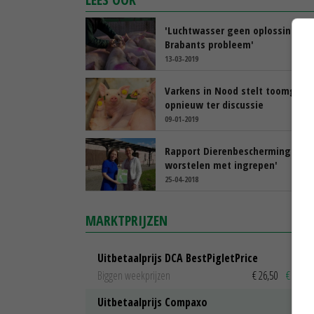
'Luchtwasser geen oplossing vo
Brabants probleem'
13-03-2019
Varkens in Nood stelt toomgroo
opnieuw ter discussie
09-01-2019
Rapport Dierenbescherming '25 j
worstelen met ingrepen'
25-04-2018
MARKTPRIJZEN
Uitbetaalprijs DCA BestPigletPrice
Biggen weekprijzen
€ 26,50
€ 0,50
Uitbetaalprijs Compaxo