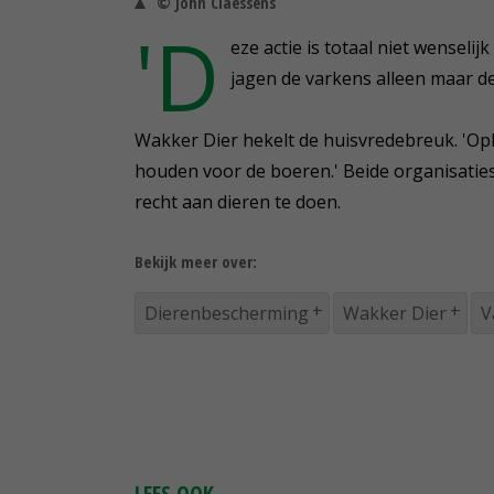
© John Claessens
'D
eze actie is totaal niet wenselij
jagen de varkens alleen maar de
Wakker Dier hekelt de huisvredebreuk. 'Opko
houden voor de boeren.' Beide organisati
recht aan dieren te doen.
Bekijk meer over:
Dierenbescherming
Wakker Dier
V
LEES OOK