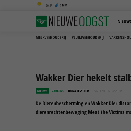
0 MM
20,3
NIEUW
MELKVEEHOUDERIJ
PLUIMVEEHOUDERIJ
VARKENSHOU
Wakker Dier hekelt stal
NIEUWS
VARKENS
ILONA LESSCHER
15 MEI 2019 OM 14:52
UUR
De Dierenbescherming en Wakker Dier distant
dierenrechtenbeweging Meat the Victims maa