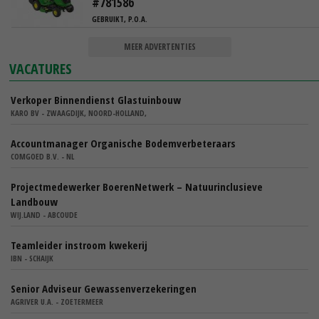
#781586
GEBRUIKT, P.O.A.
MEER ADVERTENTIES
VACATURES
Verkoper Binnendienst Glastuinbouw
KARO BV - ZWAAGDIJK, NOORD-HOLLAND,
Accountmanager Organische Bodemverbeteraars
COMGOED B.V. - NL
Projectmedewerker BoerenNetwerk – Natuurinclusieve
Landbouw
WIJ.LAND - ABCOUDE
Teamleider instroom kwekerij
IBN - SCHAIJK
Senior Adviseur Gewassenverzekeringen
AGRIVER U.A. - ZOETERMEER