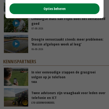
de ambassade mag zelf groente plukken’
07-08-2026
Opties beheren
Limburgse mais van Frijns doet het verrassend
goed
07-08-2026
Droogte veroorzaakt steeds meer problemen:
‘Bassin afgelopen week al leeg’
06-08-2026
KENNISPARTNERS
In vier eenvoudige stappen de grasgroei
volgen op je telefoon
YARA
Twee adviseurs zijn vraagbaak voor leden over
telefonie en ICT
LTO LEDENVOORDEEL