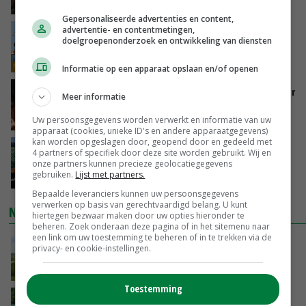
GISTEREN, 16:01
Gepersonaliseerde advertenties en content,
advertentie- en contentmetingen,
Internationale vraag naar geitenzuivel blijft
doelgroepenonderzoek en ontwikkeling van diensten
groot: Nederland in Europese top
GISTEREN, 15:33
Informatie op een apparaat opslaan en/of openen
Vlaamse varkensstapel krimpt, pluimveesector
Meer informatie
groeit door schaalvergroting
GISTEREN, 15:20
Uw persoonsgegevens worden verwerkt en informatie van uw
apparaat (cookies, unieke ID's en andere apparaatgegevens)
kan worden opgeslagen door, geopend door en gedeeld met
‘Cijfer jezelf niet weg en doe vooral ook waar
4 partners of specifiek door deze site worden gebruikt. Wij en
je gelukkig van wordt’
onze partners kunnen precieze geolocatiegegevens
gebruiken.
Lijst met partners.
GISTEREN, 13:31
Bepaalde leveranciers kunnen uw persoonsgegevens
verwerken op basis van gerechtvaardigd belang. U kunt
NIEUWSTE VIDEO'S
hiertegen bezwaar maken door uw opties hieronder te
beheren. Zoek onderaan deze pagina of in het sitemenu naar
een link om uw toestemming te beheren of in te trekken via de
POAH!: John Deere 7730
privacy- en cookie-instellingen.
GISTEREN, 10:00
Toestemming
Oekraïne-vlogger Kees Huizinga: ‘Bezoek van