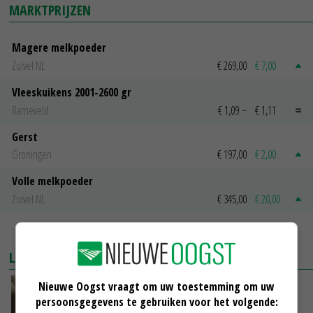
MARKTPRIJZEN
Magere melkpoeder
Zuivel NL
€ 269,00
€ 7,00
Vleeskuikens 2001-2600 gr
Barneveld
€ 1,09
~
€ 1,11
Gerst
Groningen
€ 197,00
€ 2,00
Volle melkpoeder
Zuivel NL
€ 345,00
€ 20,00
MEER MARKTPRIJZEN
LAATSTE NIEUWS
Nieuwe Oogst vraagt om uw toestemming om uw
‘Samenwerking A-ware en Amalthea gaat
persoonsgegevens te gebruiken voor het volgende:
zorgen voor meer balans’