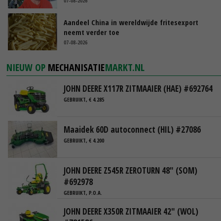
07-08-2026
Aandeel China in wereldwijde fritesexport
neemt verder toe
07-08-2026
NIEUW OP
MECHANISATIE
MARKT.NL
JOHN DEERE X117R ZITMAAIER (HAE) #692764
GEBRUIKT, € 4.285
Maaidek 60D autoconnect (HIL) #27086
GEBRUIKT, € 4.200
JOHN DEERE Z545R ZEROTURN 48" (SOM)
#692978
GEBRUIKT, P.O.A.
JOHN DEERE X350R ZITMAAIER 42" (WOL)