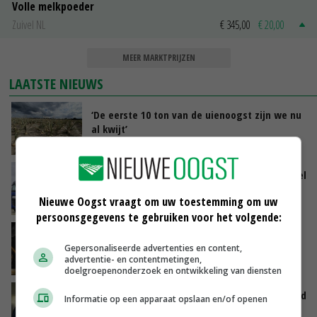
Volle melkpoeder
Zuivel NL
€ 345,00
€ 20,00
MEER MARKTPRIJZEN
LAATSTE NIEUWS
‘De eerste 10 ton van de uienoogst zijn we nu
al kwijt’
VANDAAG, 09:28
ForFarmers groeit verder en ziet marktaandeel
toenemen
Nieuwe Oogst vraagt om uw toestemming om uw
VANDAAG, 07:43
persoonsgegevens te gebruiken voor het volgende:
Zalmkweker wil ‘standaard neerzetten die als
Gepersonaliseerde advertenties en content,
voorbeeld kan dienen voor sector’
advertentie- en contentmetingen,
VANDAAG, 06:21
doelgroepenonderzoek en ontwikkeling van diensten
Jan Vernooij stopt bij Vee&Logistiek Nederland
Informatie op een apparaat opslaan en/of openen