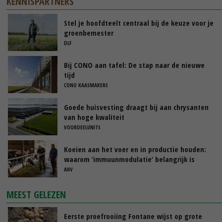
KENNISPARTNERS
Stel je hoofdteelt centraal bij de keuze voor je
groenbemester
DLF
Bij CONO aan tafel: De stap naar de nieuwe
tijd
CONO KAASMAKERS
Goede huisvesting draagt bij aan chrysanten
van hoge kwaliteit
VOORDEELUNITS
Koeien aan het voer en in productie houden:
waarom ‘immuunmodulatie’ belangrijk is
tijdens de transitieperiode
AHV
MEEST GELEZEN
Eerste proefrooiing Fontane wijst op grote