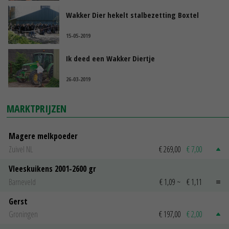
Wakker Dier hekelt stalbezetting Boxtel
15-05-2019
Ik deed een Wakker Diertje
26-03-2019
MARKTPRIJZEN
Magere melkpoeder
Zuivel NL
€ 269,00
€ 7,00
Vleeskuikens 2001-2600 gr
Barneveld
€ 1,09
~
€ 1,11
Gerst
Groningen
€ 197,00
€ 2,00