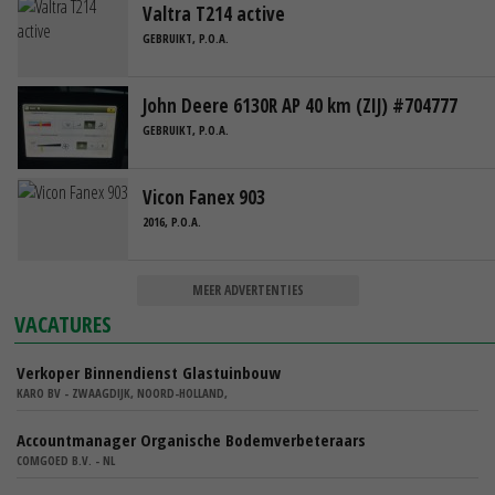
Valtra T214 active
GEBRUIKT, P.O.A.
John Deere 6130R AP 40 km (ZIJ) #704777
GEBRUIKT, P.O.A.
Vicon Fanex 903
2016, P.O.A.
MEER ADVERTENTIES
VACATURES
Verkoper Binnendienst Glastuinbouw
KARO BV - ZWAAGDIJK, NOORD-HOLLAND,
Accountmanager Organische Bodemverbeteraars
COMGOED B.V. - NL