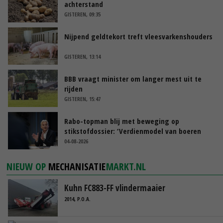
achterstand
GISTEREN, 09:35
Nijpend geldtekort treft vleesvarkenshouders
GISTEREN, 13:14
BBB vraagt minister om langer mest uit te
rijden
GISTEREN, 15:47
Rabo-topman blij met beweging op
stikstofdossier: ‘Verdienmodel van boeren
blijft cruciaal’
04-08-2026
NIEUW OP
MECHANISATIE
MARKT.NL
Kuhn FC883-FF vlindermaaier
2014, P.O.A.