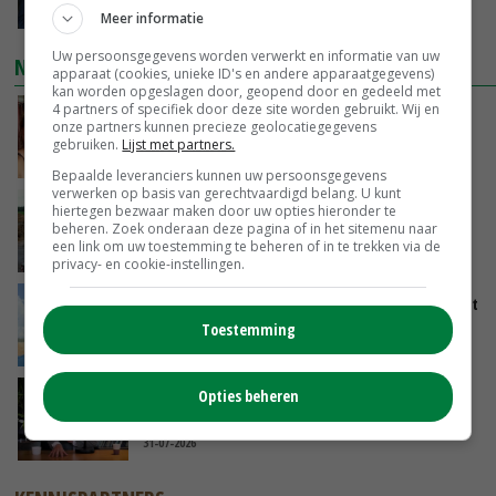
VANDAAG, 06:00
Meer informatie
Uw persoonsgegevens worden verwerkt en informatie van uw
NIEUWSTE VIDEO'S
apparaat (cookies, unieke ID's en andere apparaatgegevens)
kan worden opgeslagen door, geopend door en gedeeld met
4 partners of specifiek door deze site worden gebruikt. Wij en
Danique in Canada: ‘Superveel schik gehad
onze partners kunnen precieze geolocatiegegevens
tijdens stage’
gebruiken.
Lijst met partners.
04-08-2026
Bepaalde leveranciers kunnen uw persoonsgegevens
verwerken op basis van gerechtvaardigd belang. U kunt
POAH!: Fendt 1042
hiertegen bezwaar maken door uw opties hieronder te
beheren. Zoek onderaan deze pagina of in het sitemenu naar
een link om uw toestemming te beheren of in te trekken via de
01-08-2026
privacy- en cookie-instellingen.
Oekraïne-vlogger Kees Huizinga: ‘Tarwe wordt
geperst, koeien hebben stro nodig’
Toestemming
31-07-2026
Opties beheren
‘Stikstofbrief hoeft niet van tafel, maar moet
wel worden aangepast’
31-07-2026