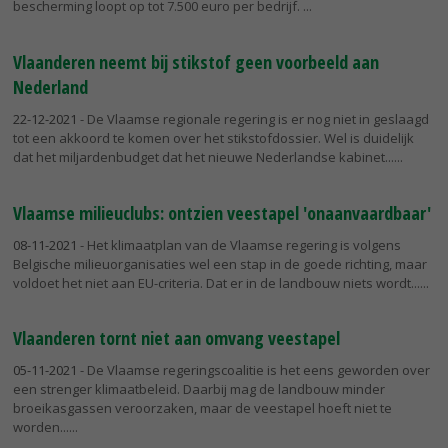
bescherming loopt op tot 7.500 euro per bedrijf.
Vlaanderen neemt bij stikstof geen voorbeeld aan
Nederland
22-12-2021
- De Vlaamse regionale regering is er nog niet in geslaagd
tot een akkoord te komen over het stikstofdossier. Wel is duidelijk
dat het miljardenbudget dat het nieuwe Nederlandse kabinet...
Vlaamse milieuclubs: ontzien veestapel 'onaanvaardbaar'
08-11-2021
- Het klimaatplan van de Vlaamse regering is volgens
Belgische milieuorganisaties wel een stap in de goede richting, maar
voldoet het niet aan EU-criteria. Dat er in de landbouw niets wordt...
Vlaanderen tornt niet aan omvang veestapel
05-11-2021
- De Vlaamse regeringscoalitie is het eens geworden over
een strenger klimaatbeleid. Daarbij mag de landbouw minder
broeikasgassen veroorzaken, maar de veestapel hoeft niet te
worden...