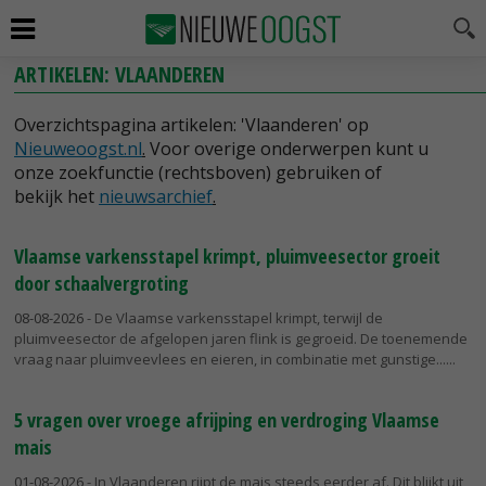
ARTIKELEN: VLAANDEREN
Overzichtspagina artikelen: 'Vlaanderen' op
Nieuweoogst.nl
.
Voor overige onderwerpen kunt u
onze zoekfunctie (rechtsboven) gebruiken of
bekijk het
nieuwsarchief
.
Vlaamse varkensstapel krimpt, pluimveesector groeit
door schaalvergroting
08-08-2026
- De Vlaamse varkensstapel krimpt, terwijl de
pluimveesector de afgelopen jaren flink is gegroeid. De toenemende
vraag naar pluimveevlees en eieren, in combinatie met gunstige...
5 vragen over vroege afrijping en verdroging Vlaamse
mais
01-08-2026
- In Vlaanderen rijpt de mais steeds eerder af. Dit blijkt uit