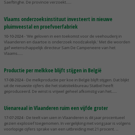
Saeftinghe. De provincie verzoekt...
Vlaams onderzoeksinstituut investeert in nieuwe
pluimveestal en proefvoerfabriek
10-10-2024
- 'We geloven in een toekomst voor de veehouderij in
Vlaanderen en daartoe is onderzoek noodzakelijk.' Met die woorden
gaf wetenschappelijk directeur Sam De Campeneere van het
Vlaams...
Productie per melkkoe blijft stijgen in België
17-08-2024
- De melkproductie per koe in België blijft stijgen. Dat blijkt
uit de nieuwste cijfers die het statistiekbureau Statbel heeft
geproduceerd. De winst is vrijwel geheel afkomstig van het...
Uienareaal in Vlaanderen ruim een vijfde groter
17-07-2024
- De teelt van uien in Vlaanderen is dit jaar procentueel
gezien explosief toegenomen. In vergelijking met vorig jaar is volgens
voorlopige cijfers sprake van een uitbreiding met 21 procent.