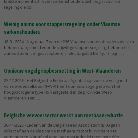
laatste moment schreven varkenshouders zich nog in voor de
regeling die op...
Weinig animo voor stoppersregeling onder Vlaamse
varkenshouders
18-01-2024
- Nog maar 7 van de 236 Vlaamse varkenshouders die zich
hebben aangemeld voor de vrijwillige stoppersregeling hebben het
aanbod definitief geaccepteerd, meldt dagblad De Tijd. Er zijn...
Opnieuw vogelgriepbesmetting in West-Vlaanderen
27-12-2023
- Het Belgische Federaal Agentschap voor de veiligheid
van de voedselketen (FAVV) heeft opnieuw vogelgriep van het
hoogpathogene type H5 vastgesteld in de provincie West-
Vlaanderen. Het...
Belgische veevoersector werkt aan methaanreductie
30-11-2023
- Leden van de Belgian Feed Association (BFA) gaan
collectief aan de slag om de methaanuitstoot bij runderen te
verminderen. Vanaf volgend jaar past ieder lid tenminste één