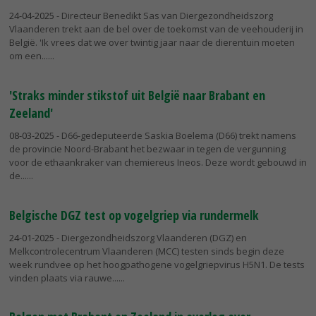
24-04-2025
- Directeur Benedikt Sas van Diergezondheidszorg
Vlaanderen trekt aan de bel over de toekomst van de veehouderij in
België. 'Ik vrees dat we over twintig jaar naar de dierentuin moeten
om een...
'Straks minder stikstof uit België naar Brabant en
Zeeland'
08-03-2025
- D66-gedeputeerde Saskia Boelema (D66) trekt namens
de provincie Noord-Brabant het bezwaar in tegen de vergunning
voor de ethaankraker van chemiereus Ineos. Deze wordt gebouwd in
de...
Belgische DGZ test op vogelgriep via rundermelk
24-01-2025
- Diergezondheidszorg Vlaanderen (DGZ) en
Melkcontrolecentrum Vlaanderen (MCC) testen sinds begin deze
week rundvee op het hoogpathogene vogelgriepvirus H5N1. De tests
vinden plaats via rauwe...