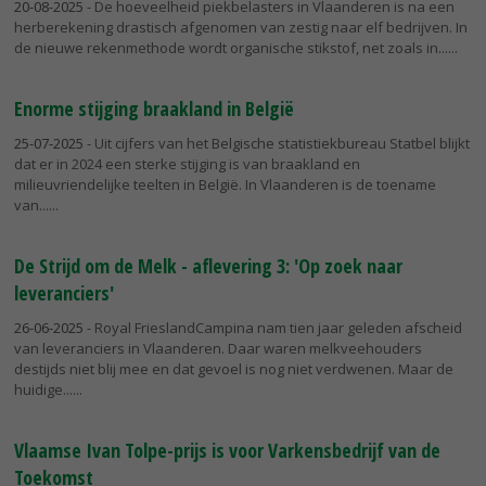
20-08-2025
- De hoeveelheid piekbelasters in Vlaanderen is na een
herberekening drastisch afgenomen van zestig naar elf bedrijven. In
de nieuwe rekenmethode wordt organische stikstof, net zoals in...
Enorme stijging braakland in België
25-07-2025
- Uit cijfers van het Belgische statistiekbureau Statbel blijkt
dat er in 2024 een sterke stijging is van braakland en
milieuvriendelijke teelten in België. In Vlaanderen is de toename
van...
De Strijd om de Melk - aflevering 3: 'Op zoek naar
leveranciers'
26-06-2025
- Royal FrieslandCampina nam tien jaar geleden afscheid
van leveranciers in Vlaanderen. Daar waren melkveehouders
destijds niet blij mee en dat gevoel is nog niet verdwenen. Maar de
huidige...
Vlaamse Ivan Tolpe-prijs is voor Varkensbedrijf van de
Toekomst