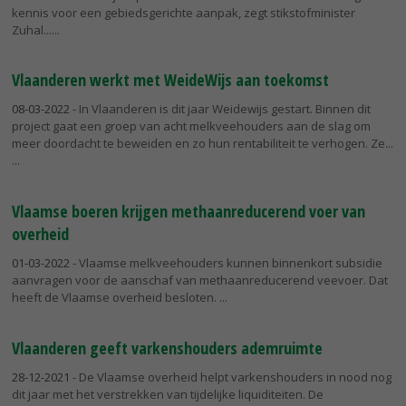
kennis voor een gebiedsgerichte aanpak, zegt stikstofminister
Zuhal...
Vlaanderen werkt met WeideWijs aan toekomst
08-03-2022
- In Vlaanderen is dit jaar Weidewijs gestart. Binnen dit
project gaat een groep van acht melkveehouders aan de slag om
meer doordacht te beweiden en zo hun rentabiliteit te verhogen. Ze...
Vlaamse boeren krijgen methaanreducerend voer van
overheid
01-03-2022
- Vlaamse melkveehouders kunnen binnenkort subsidie
aanvragen voor de aanschaf van methaanreducerend veevoer. Dat
heeft de Vlaamse overheid besloten.
Vlaanderen geeft varkenshouders ademruimte
28-12-2021
- De Vlaamse overheid helpt varkenshouders in nood nog
dit jaar met het verstrekken van tijdelijke liquiditeiten. De