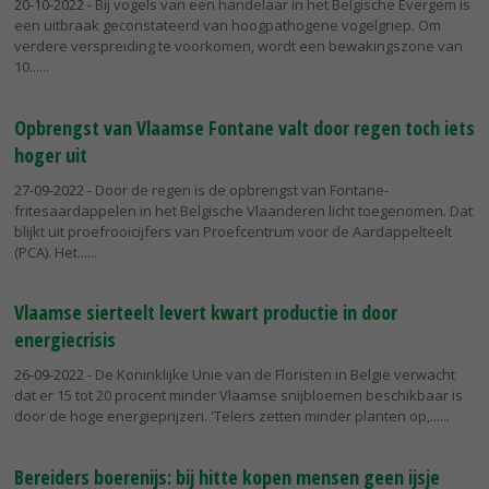
20-10-2022
- Bij vogels van een handelaar in het Belgische Evergem is
een uitbraak geconstateerd van hoogpathogene vogelgriep. Om
verdere verspreiding te voorkomen, wordt een bewakingszone van
10...
Opbrengst van Vlaamse Fontane valt door regen toch iets
hoger uit
27-09-2022
- Door de regen is de opbrengst van Fontane-
fritesaardappelen in het Belgische Vlaanderen licht toegenomen. Dat
blijkt uit proefrooicijfers van Proefcentrum voor de Aardappelteelt
(PCA). Het...
Vlaamse sierteelt levert kwart productie in door
energiecrisis
26-09-2022
- De Koninklijke Unie van de Floristen in België verwacht
dat er 15 tot 20 procent minder Vlaamse snijbloemen beschikbaar is
door de hoge energieprijzen. 'Telers zetten minder planten op,...
Bereiders boerenijs: bij hitte kopen mensen geen ijsje