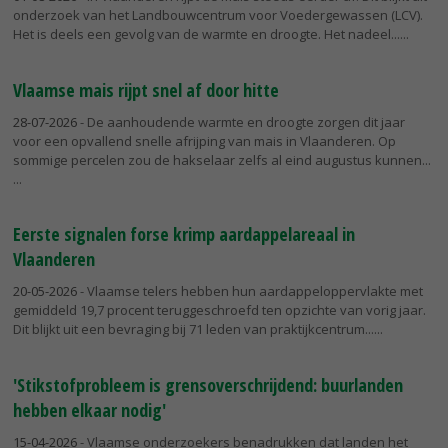
onderzoek van het Landbouwcentrum voor Voedergewassen (LCV).
Het is deels een gevolg van de warmte en droogte. Het nadeel...
Vlaamse mais rijpt snel af door hitte
28-07-2026
- De aanhoudende warmte en droogte zorgen dit jaar
voor een opvallend snelle afrijping van mais in Vlaanderen. Op
sommige percelen zou de hakselaar zelfs al eind augustus kunnen...
Eerste signalen forse krimp aardappelareaal in
Vlaanderen
20-05-2026
- Vlaamse telers hebben hun aardappeloppervlakte met
gemiddeld 19,7 procent teruggeschroefd ten opzichte van vorig jaar.
Dit blijkt uit een bevraging bij 71 leden van praktijkcentrum...
'Stikstofprobleem is grensoverschrijdend: buurlanden
hebben elkaar nodig'
15-04-2026
- Vlaamse onderzoekers benadrukken dat landen het