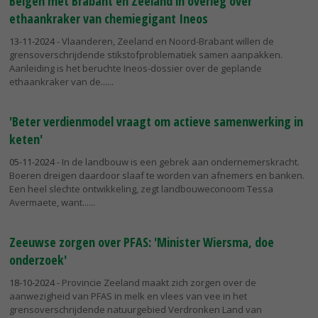
Belgen met Brabant en Zeeland in overleg over
ethaankraker van chemiegigant Ineos
13-11-2024
- Vlaanderen, Zeeland en Noord-Brabant willen de
grensoverschrijdende stikstofproblematiek samen aanpakken.
Aanleiding is het beruchte Ineos-dossier over de geplande
ethaankraker van de...
'Beter verdienmodel vraagt om actieve samenwerking in
keten'
05-11-2024
- In de landbouw is een gebrek aan ondernemerskracht.
Boeren dreigen daardoor slaaf te worden van afnemers en banken.
Een heel slechte ontwikkeling, zegt landbouweconoom Tessa
Avermaete, want...
Zeeuwse zorgen over PFAS: 'Minister Wiersma, doe
onderzoek'
18-10-2024
- Provincie Zeeland maakt zich zorgen over de
aanwezigheid van PFAS in melk en vlees van vee in het
grensoverschrijdende natuurgebied Verdronken Land van