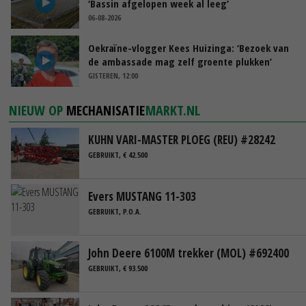
‘Bassin afgelopen week al leeg’
06-08-2026
Oekraïne-vlogger Kees Huizinga: ‘Bezoek van
de ambassade mag zelf groente plukken’
GISTEREN, 12:00
NIEUW OP
MECHANISATIE
MARKT.NL
KUHN VARI-MASTER PLOEG (REU) #28242
GEBRUIKT, € 42.500
Evers MUSTANG 11-303
GEBRUIKT, P.O.A.
John Deere 6100M trekker (MOL) #692400
GEBRUIKT, € 93.500