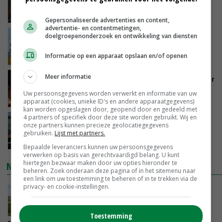
zorgen voor meer balans’
VANDAAG, 16:01
Gepersonaliseerde advertenties en content,
advertentie- en contentmetingen,
doelgroepenonderzoek en ontwikkeling van diensten
Internationale vraag naar geitenzuivel blijft
groot: Nederland in Europese top
Informatie op een apparaat opslaan en/of openen
VANDAAG, 15:33
Meer informatie
Vlaamse varkensstapel krimpt, pluimveesector
groeit door schaalvergroting
Uw persoonsgegevens worden verwerkt en informatie van uw
VANDAAG, 15:20
apparaat (cookies, unieke ID's en andere apparaatgegevens)
kan worden opgeslagen door, geopend door en gedeeld met
4 partners of specifiek door deze site worden gebruikt. Wij en
‘Cijfer jezelf niet weg en doe vooral ook waar
onze partners kunnen precieze geolocatiegegevens
je gelukkig van wordt’
gebruiken.
Lijst met partners.
VANDAAG, 13:31
Bepaalde leveranciers kunnen uw persoonsgegevens
verwerken op basis van gerechtvaardigd belang. U kunt
hiertegen bezwaar maken door uw opties hieronder te
NIEUWSTE VIDEO'S
beheren. Zoek onderaan deze pagina of in het sitemenu naar
een link om uw toestemming te beheren of in te trekken via de
privacy- en cookie-instellingen.
POAH!: John Deere 7730
VANDAAG, 10:00
Toestemming