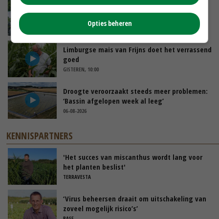
Oekraïne-vlogger Kees Huizinga: ‘Bezoek van
de ambassade mag zelf groente plukken’
Opties beheren
GISTEREN, 12:00
Limburgse mais van Frijns doet het verrassend
goed
GISTEREN, 10:00
Droogte veroorzaakt steeds meer problemen:
‘Bassin afgelopen week al leeg’
06-08-2026
KENNISPARTNERS
'Het succes van miscanthus wordt lang voor
het planten beslist'
TERRAVESTA
‘Virus beheersen draait om uitschakeling van
zoveel mogelijk risico’s’
BASF