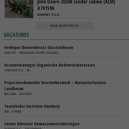
John Deere 2026R zonder cabine (ALM)
#701596
GEBRUIKT, P.O.A.
MEER ADVERTENTIES
VACATURES
Verkoper Binnendienst Glastuinbouw
KARO BV - ZWAAGDIJK, NOORD-HOLLAND,
Accountmanager Organische Bodemverbeteraars
COMGOED B.V. - NL
Projectmedewerker BoerenNetwerk – Natuurinclusieve
Landbouw
WIJ.LAND - ABCOUDE
Teamleider instroom kwekerij
IBN - SCHAIJK
Senior Adviseur Gewassenverzekeringen
AGRIVER U.A. - ZOETERMEER