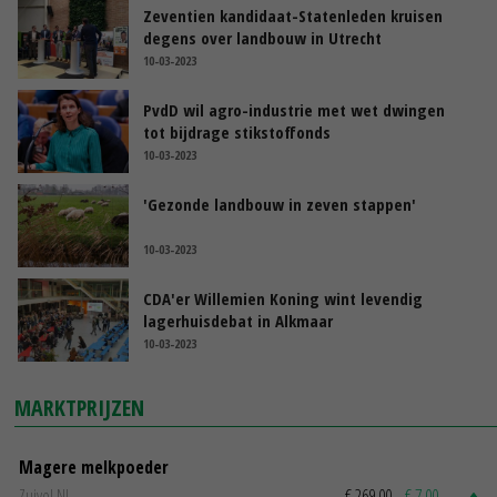
Zeventien kandidaat-Statenleden kruisen
degens over landbouw in Utrecht
10-03-2023
PvdD wil agro-industrie met wet dwingen
tot bijdrage stikstoffonds
10-03-2023
'Gezonde landbouw in zeven stappen'
10-03-2023
CDA'er Willemien Koning wint levendig
lagerhuisdebat in Alkmaar
10-03-2023
MARKTPRIJZEN
Magere melkpoeder
Zuivel NL
€ 269,00
€ 7,00