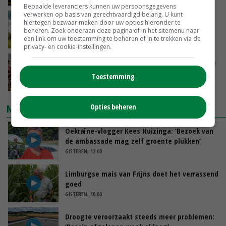
Bepaalde leveranciers kunnen uw persoonsgegevens
verwerken op basis van gerechtvaardigd belang. U kunt
‘Rendement van Krullvarkens komt van de
hiertegen bezwaar maken door uw opties hieronder te
overkant’
beheren. Zoek onderaan deze pagina of in het sitemenu naar
een link om uw toestemming te beheren of in te trekken via de
GISTEREN, 15:30
privacy- en cookie-instellingen.
Oorlogen en El Niño stuwen voedselprijzen op
Toestemming
GISTEREN, 15:04
NIEUWSTE VIDEO'S
Opties beheren
Oekraïne-vlogger Kees Huizinga: ‘Bezoek van
de ambassade mag zelf groente plukken’
GISTEREN, 12:00
Limburgse mais van Frijns doet het verrassend
goed
GISTEREN, 10:00
Droogte veroorzaakt steeds meer problemen: