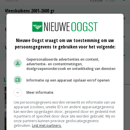
Vleeskuikens 2001-2600 gr
Barneveld
€ 1,09
~
€ 1,11
Gerst
Groningen
€ 197,00
€ 2,00
Nieuwe Oogst vraagt om uw toestemming om uw
persoonsgegevens te gebruiken voor het volgende:
Volle melkpoeder
Zuivel NL
€ 345,00
€ 20,00
Gepersonaliseerde advertenties en content,
advertentie- en contentmetingen,
doelgroepenonderzoek en ontwikkeling van diensten
MEER MARKTPRIJZEN
LAATSTE NIEUWS
Informatie op een apparaat opslaan en/of openen
Na jarenlang meten willen Zuid-Hollandse
Meer informatie
boeren nu erkenning
Uw persoonsgegevens worden verwerkt en informatie van uw
VANDAAG, 07:00
apparaat (cookies, unieke ID's en andere apparaatgegevens)
kan worden opgeslagen door, geopend door en gedeeld met
4 partners of specifiek door deze site worden gebruikt. Wij en
Kamervragen over onttrekkingsverbod,
onze partners kunnen precieze geolocatiegegevens
minister spreekt van ‘ondernemersrisico’
gebruiken.
Lijst met partners.
GISTEREN, 16:27