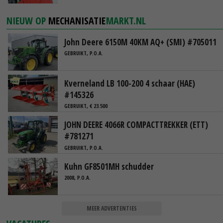
NIEUW OP
MECHANISATIE
MARKT.NL
John Deere 6150M 40KM AQ+ (SMI) #705011
GEBRUIKT, P.O.A.
Kverneland LB 100-200 4 schaar (HAE)
#145326
GEBRUIKT, € 23.500
JOHN DEERE 4066R COMPACTTREKKER (ETT)
#781271
GEBRUIKT, P.O.A.
Kuhn GF8501MH schudder
2008, P.O.A.
MEER ADVERTENTIES