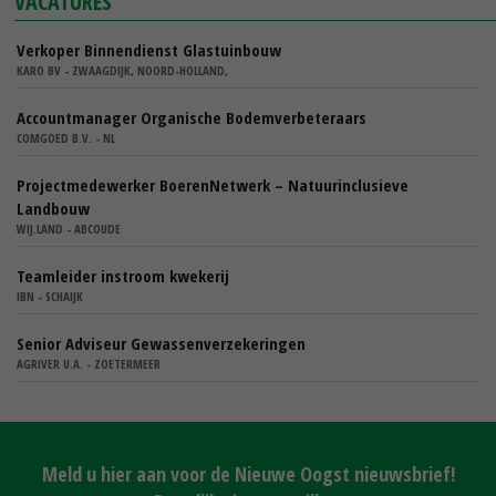
VACATURES
Verkoper Binnendienst Glastuinbouw
KARO BV - ZWAAGDIJK, NOORD-HOLLAND,
Accountmanager Organische Bodemverbeteraars
COMGOED B.V. - NL
Projectmedewerker BoerenNetwerk – Natuurinclusieve
Landbouw
WIJ.LAND - ABCOUDE
Teamleider instroom kwekerij
IBN - SCHAIJK
Senior Adviseur Gewassenverzekeringen
AGRIVER U.A. - ZOETERMEER
Meld u hier aan voor de Nieuwe Oogst nieuwsbrief!