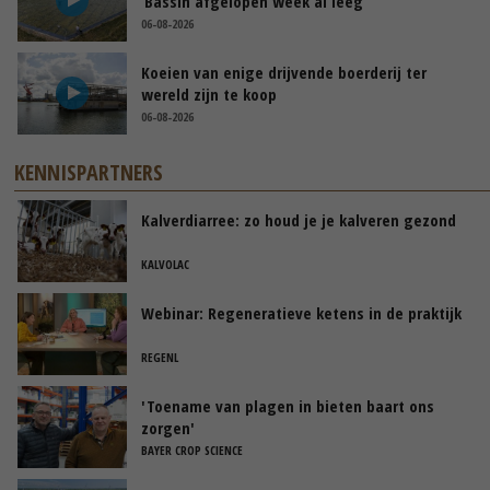
‘Bassin afgelopen week al leeg’
06-08-2026
Koeien van enige drijvende boerderij ter
wereld zijn te koop
06-08-2026
KENNISPARTNERS
Kalverdiarree: zo houd je je kalveren gezond
KALVOLAC
Webinar: Regeneratieve ketens in de praktijk
REGENL
'Toename van plagen in bieten baart ons
zorgen'
BAYER CROP SCIENCE