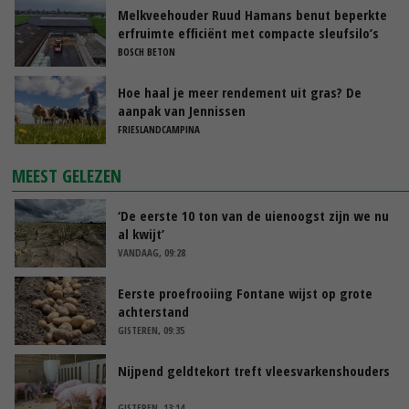
Melkveehouder Ruud Hamans benut beperkte
erfruimte efficiënt met compacte sleufsilo’s
BOSCH BETON
Hoe haal je meer rendement uit gras? De
aanpak van Jennissen
FRIESLANDCAMPINA
MEEST GELEZEN
‘De eerste 10 ton van de uienoogst zijn we nu
al kwijt’
VANDAAG, 09:28
Eerste proefrooiing Fontane wijst op grote
achterstand
GISTEREN, 09:35
Nijpend geldtekort treft vleesvarkenshouders
GISTEREN, 13:14