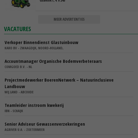
GEBRUIKT, € 9.245
MEER ADVERTENTIES
VACATURES
Verkoper Binnendienst Glastuinbouw
KARO BV - ZWAAGDIJK, NOORD-HOLLAND,
Accountmanager Organische Bodemverbeteraars
COMGOED B.V. - NL
Projectmedewerker BoerenNetwerk – Natuurinclusieve
Landbouw
WIJ.LAND - ABCOUDE
Teamleider instroom kwekerij
IBN - SCHAIJK
Senior Adviseur Gewassenverzekeringen
AGRIVER U.A. - ZOETERMEER