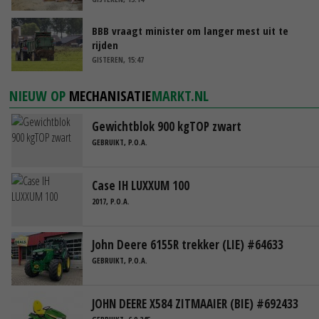
BBB vraagt minister om langer mest uit te
rijden
GISTEREN, 15:47
NIEUW OP
MECHANISATIE
MARKT.NL
Gewichtblok 900 kgTOP zwart
GEBRUIKT, P.O.A.
Case IH LUXXUM 100
2017, P.O.A.
John Deere 6155R trekker (LIE) #64633
GEBRUIKT, P.O.A.
JOHN DEERE X584 ZITMAAIER (BIE) #692433