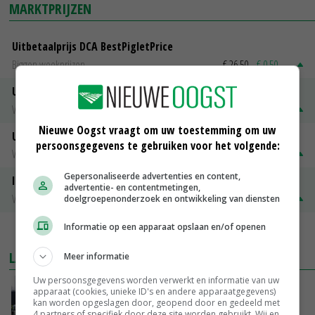
MARKTPRIJZEN
Uitbetaalprijs DCA BestPigletPrice
Biggen weekprijzen
€ 26,50
€ 0,50
Uitbetaalprijs Compaxo
Vleesvarkens
€ 1,32
€ 0,10
Nieuwe Oogst vraagt om uw toestemming om uw
Uitbetaalprijs Van Rooi Meat
persoonsgegevens te gebruiken voor het volgende:
Vleesvarkens
€ 1,25
€ 0,10
Gepersonaliseerde advertenties en content,
ISN prijs Frankrijk
advertentie- en contentmetingen,
Vleesvarkens
€ 1,78
€ 0,06
doelgroepenonderzoek en ontwikkeling van diensten
Informatie op een apparaat opslaan en/of openen
MEER MARKTPRIJZEN
LAATSTE NIEUWS
Meer informatie
Uw persoonsgegevens worden verwerkt en informatie van uw
Gemiddelde Europese melkprijs daalt licht in
apparaat (cookies, unieke ID's en andere apparaatgegevens)
juni
kan worden opgeslagen door, geopend door en gedeeld met
4 partners of specifiek door deze site worden gebruikt. Wij en