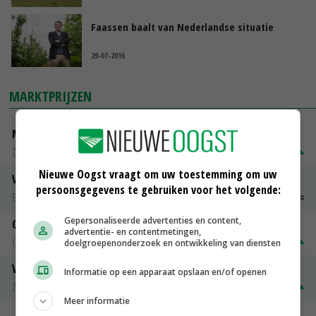
Faassen baalt van Nederlandse situatie
29-07-2016
MARKTPRIJZEN
Magere melkpoeder
Zuivel NL
€ 269,00
€ 7,00
Nieuwe Oogst vraagt om uw toestemming om uw
Vleeskuikens 2001-2600 gr
persoonsgegevens te gebruiken voor het volgende:
Barneveld
€ 1,09
~
€ 1,11
Gepersonaliseerde advertenties en content,
Gerst
advertentie- en contentmetingen,
Groningen
€ 197,00
€ 2,00
doelgroepenonderzoek en ontwikkeling van diensten
Volle melkpoeder
Informatie op een apparaat opslaan en/of openen
Zuivel NL
€ 345,00
€ 20,00
Meer informatie