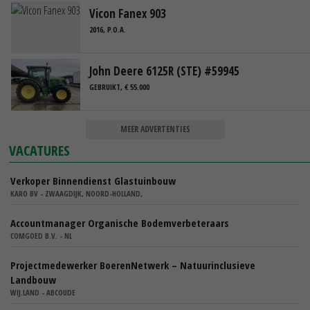
Vicon Fanex 903
2016, P.O.A.
John Deere 6125R (STE) #59945
GEBRUIKT, € 55.000
MEER ADVERTENTIES
VACATURES
Verkoper Binnendienst Glastuinbouw
KARO BV - ZWAAGDIJK, NOORD-HOLLAND,
Accountmanager Organische Bodemverbeteraars
COMGOED B.V. - NL
Projectmedewerker BoerenNetwerk – Natuurinclusieve
Landbouw
WIJ.LAND - ABCOUDE