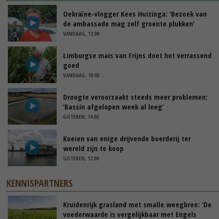
Oekraïne-vlogger Kees Huizinga: ‘Bezoek van
de ambassade mag zelf groente plukken’
VANDAAG, 12:00
Limburgse mais van Frijns doet het verrassend
goed
VANDAAG, 10:00
Droogte veroorzaakt steeds meer problemen:
‘Bassin afgelopen week al leeg’
GISTEREN, 14:06
Koeien van enige drijvende boerderij ter
wereld zijn te koop
GISTEREN, 12:00
KENNISPARTNERS
Kruidenrijk grasland met smalle weegbree: ‘De
voederwaarde is vergelijkbaar met Engels