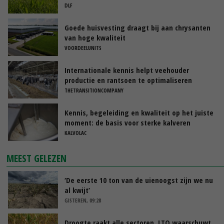
raaigras’
DLF
Goede huisvesting draagt bij aan chrysanten
van hoge kwaliteit
VOORDEELUNITS
Internationale kennis helpt veehouder
productie en rantsoen te optimaliseren
THETRANSITIONCOMPANY
Kennis, begeleiding en kwaliteit op het juiste
moment: de basis voor sterke kalveren
KALVOLAC
MEEST GELEZEN
‘De eerste 10 ton van de uienoogst zijn we nu
al kwijt’
GISTEREN, 09:28
Droogte raakt alle sectoren, LTO waarschuwt