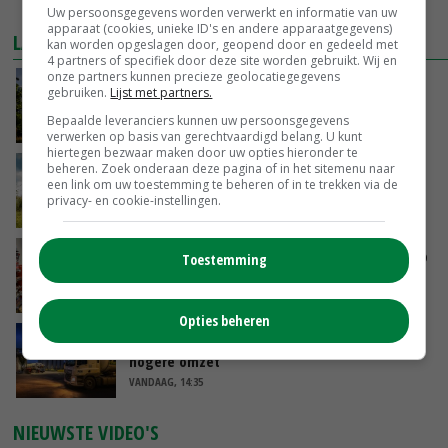
MEER MARKTPRIJZEN
Uw persoonsgegevens worden verwerkt en informatie van uw
apparaat (cookies, unieke ID's en andere apparaatgegevens)
LAATSTE NIEUWS
kan worden opgeslagen door, geopend door en gedeeld met
4 partners of specifiek door deze site worden gebruikt. Wij en
onze partners kunnen precieze geolocatiegegevens
Kamervragen over onttrekkingsverbod,
gebruiken.
Lijst met partners.
minister spreekt van ‘ondernemersrisico’
Bepaalde leveranciers kunnen uw persoonsgegevens
VANDAAG, 16:27
verwerken op basis van gerechtvaardigd belang. U kunt
hiertegen bezwaar maken door uw opties hieronder te
beheren. Zoek onderaan deze pagina of in het sitemenu naar
‘Rendement van Krullvarkens komt van de
een link om uw toestemming te beheren of in te trekken via de
overkant’
privacy- en cookie-instellingen.
VANDAAG, 15:30
Oorlogen en El Niño stuwen voedselprijzen op
Toestemming
VANDAAG, 15:04
Opties beheren
Nettowinst Royal A-ware onder druk ondanks
hogere omzet
VANDAAG, 14:35
NIEUWSTE VIDEO'S