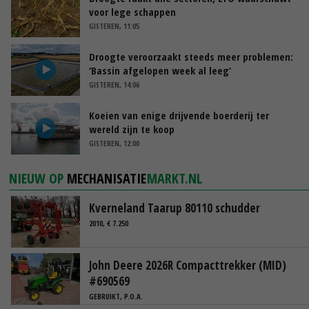
voor lege schappen
GISTEREN, 11:05
Droogte veroorzaakt steeds meer problemen:
‘Bassin afgelopen week al leeg’
GISTEREN, 14:06
Koeien van enige drijvende boerderij ter
wereld zijn te koop
GISTEREN, 12:00
NIEUW OP
MECHANISATIE
MARKT.NL
Kverneland Taarup 80110 schudder
2010, € 7.250
John Deere 2026R Compacttrekker (MID)
#690569
GEBRUIKT, P.O.A.