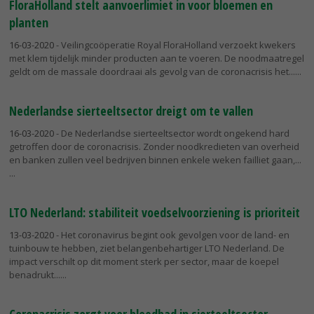
FloraHolland stelt aanvoerlimiet in voor bloemen en
planten
16-03-2020
- Veilingcoöperatie Royal FloraHolland verzoekt kwekers
met klem tijdelijk minder producten aan te voeren. De noodmaatregel
geldt om de massale doordraai als gevolg van de coronacrisis het...
Nederlandse sierteeltsector dreigt om te vallen
16-03-2020
- De Nederlandse sierteeltsector wordt ongekend hard
getroffen door de coronacrisis. Zonder noodkredieten van overheid
en banken zullen veel bedrijven binnen enkele weken failliet gaan,...
LTO Nederland: stabiliteit voedselvoorziening is prioriteit
13-03-2020
- Het coronavirus begint ook gevolgen voor de land- en
tuinbouw te hebben, ziet belangenbehartiger LTO Nederland. De
impact verschilt op dit moment sterk per sector, maar de koepel
benadrukt...
Coronacrisis zorgt voor bloedbad in sierteeltsector