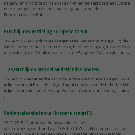
nemen' om ervoor te zorgen dat een vrijhandelsakkoord met Europa
over meer gaat dan alleen markttoegang. Dat stelde
Eurocommissaris Phil...
POV blij met verdeling Europese steun
18-09-2015
- De Producenten Organisatie Varkenshouderij (POV), die
wordt ondersteund door LTO en NVV, heeft verheugd gereageerd op
de verdeling van 30 miljoen euro, die de Europese Commissie aan...
€ 29,94 miljoen Brussel Nederlandse boeren
15-09-2015
- Nederlandse varkens- en melkveehouders krijgen 29,94
miljoen euro uit Brussel. Het geld maakt deel uit van de beloofde 500
miljoen euro die door de Europese Commissie is aangekondigd om...
Varkensvleesketen wil bredere steun EU
23-02-2015
- Platform Varkensvleesketen, het
samenwerkingsverband van COV, LTO, NVV en Nevedi, vindt dat de
Europese Unie (EU) met een breder ondersteuningspakket moet