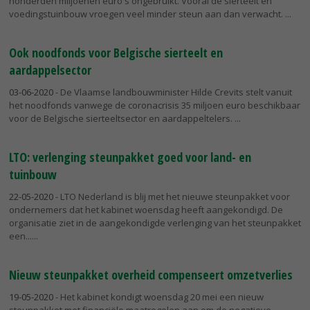
honderden miljoenen euro's ongebruikt. Vooral de sierteelt en
voedingstuinbouw vroegen veel minder steun aan dan verwacht.
Ook noodfonds voor Belgische sierteelt en
aardappelsector
03-06-2020
- De Vlaamse landbouwminister Hilde Crevits stelt vanuit
het noodfonds vanwege de coronacrisis 35 miljoen euro beschikbaar
voor de Belgische sierteeltsector en aardappeltelers.
LTO: verlenging steunpakket goed voor land- en
tuinbouw
22-05-2020
- LTO Nederland is blij met het nieuwe steunpakket voor
ondernemers dat het kabinet woensdag heeft aangekondigd. De
organisatie ziet in de aangekondigde verlenging van het steunpakket
een...
Nieuw steunpakket overheid compenseert omzetverlies
19-05-2020
- Het kabinet kondigt woensdag 20 mei een nieuw
steunpakket met financiële maatregelen aan om de negatieve