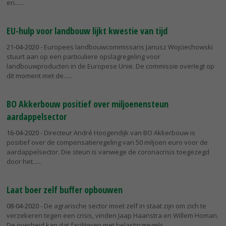
en...
EU-hulp voor landbouw lijkt kwestie van tijd
21-04-2020
- Europees landbouwcommissaris Janusz Wojciechowski
stuurt aan op een particuliere opslagregeling voor
landbouwproducten in de Europese Unie. De commissie overlegt op
dit moment met de...
BO Akkerbouw positief over miljoenensteun
aardappelsector
16-04-2020
- Directeur André Hoogendijk van BO Akkerbouw is
positief over de compensatieregeling van 50 miljoen euro voor de
aardappelsector. Die steun is vanwege de coronacrisis toegezegd
door het...
Laat boer zelf buffer opbouwen
08-04-2020
- De agrarische sector moet zelf in staat zijn om zich te
verzekeren tegen een crisis, vinden Jaap Haanstra en Willem Homan.
De overheid kan dat faciliteren met belastingregels.