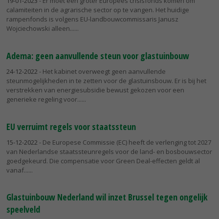
19-01-2023
- Er moet een groter Europees crisisfonds komen om
calamiteiten in de agrarische sector op te vangen. Het huidige
rampenfonds is volgens EU-landbouwcommissaris Janusz
Wojciechowski alleen...
Adema: geen aanvullende steun voor glastuinbouw
24-12-2022
- Het kabinet overweegt geen aanvullende
steunmogelijkheden in te zetten voor de glastuinsbouw. Er is bij het
verstrekken van energiesubsidie bewust gekozen voor een
generieke regeling voor...
EU verruimt regels voor staatssteun
15-12-2022
- De Europese Commissie (EC) heeft de verlenging tot 2027
van Nederlandse staatssteunregels voor de land- en bosbouwsector
goedgekeurd. Die compensatie voor Green Deal-effecten geldt al
vanaf...
Glastuinbouw Nederland wil inzet Brussel tegen ongelijk
speelveld