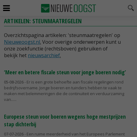
ARTIKELEN: STEUNMAATREGELEN
Overzichtspagina artikelen: 'steunmaatregelen' op
Nieuweoogst.nl
.
Voor overige onderwerpen kunt u
onze zoekfunctie (rechtsboven) gebruiken of
bekijk het
nieuwsarchief
.
‘Meer en betere fiscale steun voor jonge boeren nodig’
05-08-2026
- Er is een grote behoefte aan fiscale regelingen rond
bedrijfsovername. Jonge boeren en tuinders hebben te vaak te
maken met belemmeringen die de continuïteit en verduurzaming
van...
Europese steun voor boeren wegens hoge mestprijzen
stap dichterbij
07-07-2026
- Een ruime meerderheid van het Europees Parlement