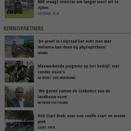
BBB vraagt minister om langer mest uit te
rijden
GISTEREN, 15:47
KENNISPARTNERS
‘De proef in Lelystad liet echt zien wat
Helianta kan doen bij phytophthora’
ADAMA
Meewerkende jongeren op het bedrijf: niet
zonder risico's
AB WERKT ZUID-NEDERLAND
‘We geven samen de toekomst van de
landbouw vorm’
NETWERK PLATTELAND
Kick Start Brok; voor een snelle start en mooie
piek
GEBRS. FUITE