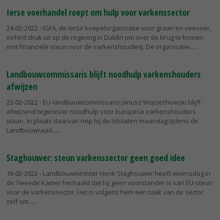
Ierse voerhandel roept om hulp voor varkenssector
24-02-2022
- IGFA, de Ierse koepelorganisatie voor graan en veevoer,
oefent druk uit op de regering in Dublin om over de brug te komen
met financiële steun voor de varkenshouderij. De organisatie...
Landbouwcommissaris blijft noodhulp varkenshouders
afwijzen
23-02-2022
- EU-landbouwcommissaris Janusz Wojciechowski blijft
afwijzend tegenover noodhulp voor Europese varkenshouders
staan. In plaats daarvan riep hij de lidstaten maandag tijdens de
Landbouwraad...
Staghouwer: steun varkenssector geen goed idee
16-02-2022
- Landbouwminister Henk Staghouwer heeft woensdag in
de Tweede Kamer herhaald dat hij geen voorstander is van EU-steun
voor de varkenssector. Het is volgens hem een taak van de sector
zelf om...