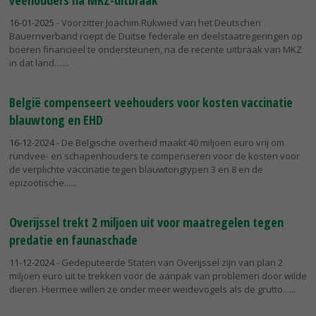
veehouders na MKZ-uitbraak
16-01-2025
- Voorzitter Joachim Rukwied van het Deutschen
Bauernverband roept de Duitse federale en deelstaatregeringen op
boeren financieel te ondersteunen, na de recente uitbraak van MKZ
in dat land....
België compenseert veehouders voor kosten vaccinatie
blauwtong en EHD
16-12-2024
- De Belgische overheid maakt 40 miljoen euro vrij om
rundvee- en schapenhouders te compenseren voor de kosten voor
de verplichte vaccinatie tegen blauwtongtypen 3 en 8 en de
epizoötische...
Overijssel trekt 2 miljoen uit voor maatregelen tegen
predatie en faunaschade
11-12-2024
- Gedeputeerde Staten van Overijssel zijn van plan 2
miljoen euro uit te trekken voor de aanpak van problemen door wilde
dieren. Hiermee willen ze onder meer weidevogels als de grutto...