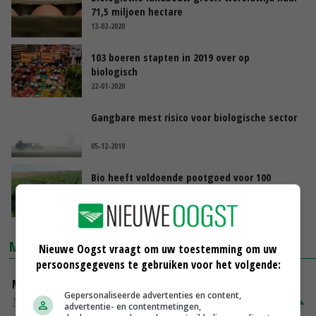
71,5 miljoen hectare
13-02-2020
103 boeren stapten in 2019 over op
biologisch
22-01-2020
Gangbare mest risico voor biologische sector
05-12-2019
Bio heeft voldoende pootgoed voor 100
procent robuust
29-11-2019
MARKTPRIJZEN
Nieuwe Oogst vraagt om uw toestemming om uw
persoonsgegevens te gebruiken voor het volgende:
Magere melkpoeder
Gepersonaliseerde advertenties en content,
Zuivel NL
€ 269,00
€ 7,00
advertentie- en contentmetingen,