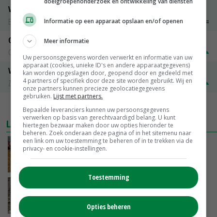
doelgroepenonderzoek en ontwikkeling van diensten
Vleeskuikens 2001-2600 gr
Barneveld
€ 1,09
~
€ 1,11
Informatie op een apparaat opslaan en/of openen
Gerst
Meer informatie
Groningen
€ 197,00
€ 2,00
Uw persoonsgegevens worden verwerkt en informatie van uw
apparaat (cookies, unieke ID's en andere apparaatgegevens)
Volle melkpoeder
kan worden opgeslagen door, geopend door en gedeeld met
4 partners of specifiek door deze site worden gebruikt. Wij en
Zuivel NL
€ 345,00
€ 20,00
onze partners kunnen precieze geolocatiegegevens
gebruiken.
Lijst met partners.
MEER MARKTPRIJZEN
Bepaalde leveranciers kunnen uw persoonsgegevens
verwerken op basis van gerechtvaardigd belang. U kunt
LAATSTE NIEUWS
hiertegen bezwaar maken door uw opties hieronder te
beheren. Zoek onderaan deze pagina of in het sitemenu naar
een link om uw toestemming te beheren of in te trekken via de
Frans onderzoekcentrum bestrijkt hele
privacy- en cookie-instellingen.
varkensvleesketen
VANDAAG, 15:29
Toestemming
Emmeloord noteert eerste zaaiuien op
maximaal 20 euro
Opties beheren
VANDAAG, 14:59