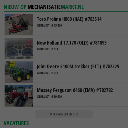
NIEUW OP
MECHANISATIE
MARKT.NL
Toro Proline H800 (HAE) #783514
GEBRUIKT, € 13.500
New Holland T7.170 (OLD) #781893
GEBRUIKT, P.O.A.
John Deere 5100M trekker (ETT) #782329
GEBRUIKT, P.O.A.
Massey Ferguson 6460 (EMA) #782782
GEBRUIKT, € 39.500
MEER ADVERTENTIES
VACATURES