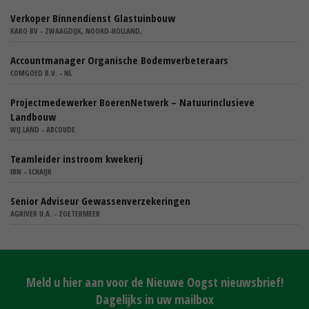
Verkoper Binnendienst Glastuinbouw
KARO BV - ZWAAGDIJK, NOORD-HOLLAND,
Accountmanager Organische Bodemverbeteraars
COMGOED B.V. - NL
Projectmedewerker BoerenNetwerk – Natuurinclusieve
Landbouw
WIJ.LAND - ABCOUDE
Teamleider instroom kwekerij
IBN - SCHAIJK
Senior Adviseur Gewassenverzekeringen
AGRIVER U.A. - ZOETERMEER
Meld u hier aan voor de Nieuwe Oogst nieuwsbrief!
Dagelijks in uw mailbox