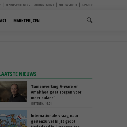
P
KENNISPARTNERS
ABONNEMENT
NIEUWSBRIEF
E-PAPER
AST
MARKTPRIJZEN
LAATSTE NIEUWS
‘Samenwerking A-ware en
Amalthea gaat zorgen voor
meer balans’
GISTEREN, 16:01
Internationale vraag naar
geitenzuivel blijft groot:
Nederland in Europese top