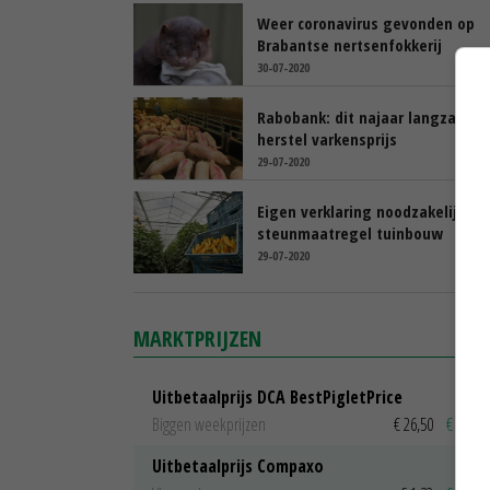
Weer coronavirus gevonden op
Brabantse nertsenfokkerij
30-07-2020
Rabobank: dit najaar langzaam
herstel varkensprijs
29-07-2020
Eigen verklaring noodzakelijk bij
steunmaatregel tuinbouw
29-07-2020
MARKTPRIJZEN
Uitbetaalprijs DCA BestPigletPrice
Biggen weekprijzen
€ 26,50
€ 0,50
Uitbetaalprijs Compaxo