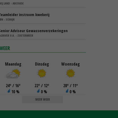
WIJ.LAND - ABCOUDE
Teamleider instroom kwekerij
IBN - SCHAIJK
Senior Adviseur Gewassenverzekeringen
AGRIVER U.A. - ZOETERMEER
WEER
Maandag
Dinsdag
Woensdag
24
°
/ 16
°
22
°
/ 12
°
28
°
/ 11
°
10 %
0 %
0 %
MEER WEER