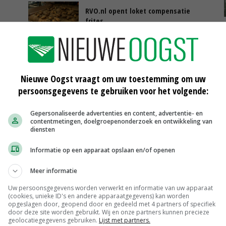
RVO.nl opent loket compensatie
frites
30-07-2020
Compensatie fritesaardappelen tot
25.000 euro nu aanvragen
29-07-2020
Nieuwe Oogst vraagt om uw toestemming om uw
persoonsgegevens te gebruiken voor het volgende:
10 procent minder varkens en
kalveren geslacht in tweede
Gepersonaliseerde advertenties en content, advertentie- en
kwartaal
contentmetingen, doelgroepenonderzoek en ontwikkeling van
29-07-2020
diensten
Informatie op een apparaat opslaan en/of openen
Meer informatie
Uitbetaalprijs Van Rooi Meat
Uw persoonsgegevens worden verwerkt en informatie van uw apparaat
Vleesvarkens
€ 1,25
€ 0,10
(cookies, unieke ID's en andere apparaatgegevens) kan worden
opgeslagen door, geopend door en gedeeld met 4 partners of specifiek
door deze site worden gebruikt. Wij en onze partners kunnen precieze
ISN prijs Frankrijk
geolocatiegegevens gebruiken.
Lijst met partners.