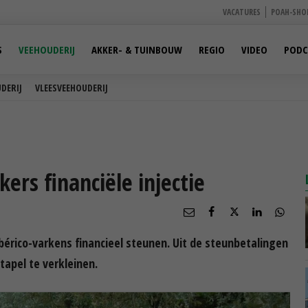
VACATURES
POAH-SHO
S
VEEHOUDERIJ
AKKER- & TUINBOUW
REGIO
VIDEO
PODC
DERIJ
VLEESVEEHOUDERIJ
ers financiële injectie
érico-varkens financieel steunen. Uit de steunbetalingen
tapel te verkleinen.