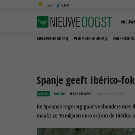
0 MM
25,7
NIEUW
MELKVEEHOUDERIJ
PLUIMVEEHOUDERIJ
VARKENSHOU
Spanje geeft Ibérico-fokk
NIEUWS
VARKENS
ILONA LESSCHER
30 JUL 2020 OM 10:49
UUR
De Spaanse regering gaat veehouders met Ib
maakt ze 10 miljoen euro vrij om de Ibérico-s