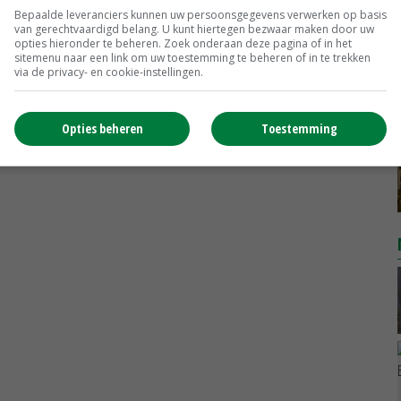
Vleesvarkens
€ 1,78
€ 0,06
Bepaalde leveranciers kunnen uw persoonsgegevens verwerken op basis
van gerechtvaardigd belang. U kunt hiertegen bezwaar maken door uw
opties hieronder te beheren. Zoek onderaan deze pagina of in het
MEER MARKTPRIJZEN
sitemenu naar een link om uw toestemming te beheren of in te trekken
via de privacy- en cookie-instellingen.
Opties beheren
Toestemming