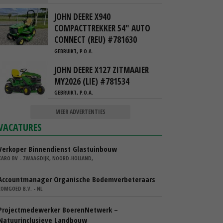
JOHN DEERE X940
COMPACTTREKKER 54" AUTO
CONNECT (REU) #781630
GEBRUIKT, P.O.A.
JOHN DEERE X127 ZITMAAIER
MY2026 (LIE) #781534
GEBRUIKT, P.O.A.
MEER ADVERTENTIES
VACATURES
Verkoper Binnendienst Glastuinbouw
KARO BV - ZWAAGDIJK, NOORD-HOLLAND,
Accountmanager Organische Bodemverbeteraars
COMGOED B.V. - NL
Projectmedewerker BoerenNetwerk –
Natuurinclusieve Landbouw