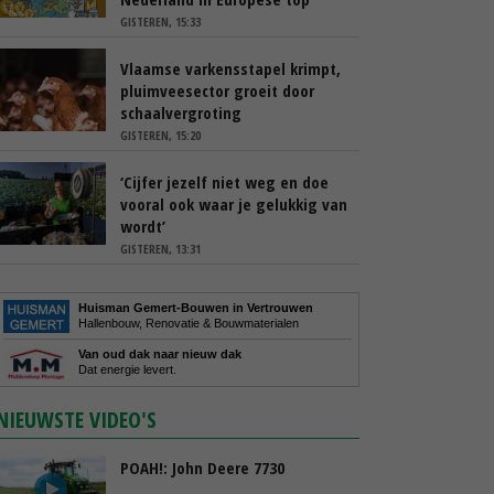
GISTEREN, 15:33
Vlaamse varkensstapel krimpt,
pluimveesector groeit door
schaalvergroting
GISTEREN, 15:20
‘Cijfer jezelf niet weg en doe
vooral ook waar je gelukkig van
wordt’
GISTEREN, 13:31
Huisman Gemert-Bouwen in Vertrouwen
Hallenbouw, Renovatie & Bouwmaterialen
Van oud dak naar nieuw dak
Dat energie levert.
NIEUWSTE VIDEO'S
POAH!: John Deere 7730