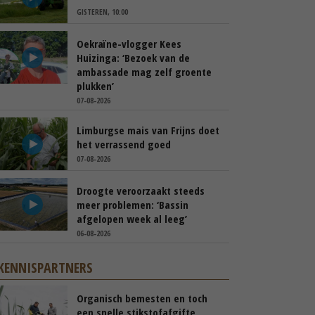
GISTEREN, 10:00
Oekraïne-vlogger Kees
Huizinga: ‘Bezoek van de
ambassade mag zelf groente
plukken’
07-08-2026
Limburgse mais van Frijns doet
het verrassend goed
07-08-2026
Droogte veroorzaakt steeds
meer problemen: ‘Bassin
afgelopen week al leeg’
06-08-2026
KENNISPARTNERS
Organisch bemesten en toch
een snelle stikstofafgifte