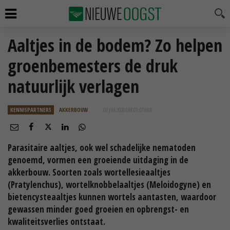
Aaltjes in de bodem? Zo helpen
groenbemesters de druk
natuurlijk verlagen
KENNISPARTNERS
AKKERBOUW
07 JUL 2026 OM 07:07
UUR
Parasitaire aaltjes, ook wel schadelijke nematoden
genoemd, vormen een groeiende uitdaging in de
akkerbouw. Soorten zoals wortellesieaaltjes
(Pratylenchus), wortelknobbelaaltjes (Meloidogyne) en
bietencysteaaltjes kunnen wortels aantasten, waardoor
gewassen minder goed groeien en opbrengst- en
kwaliteitsverlies ontstaat.