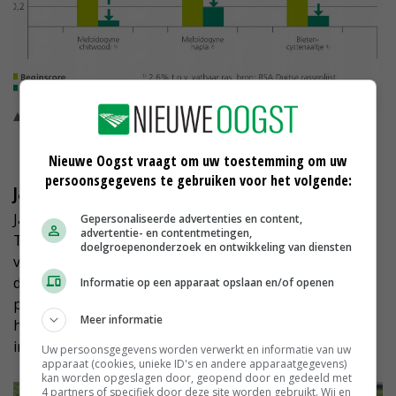
Trident bladrammenas heeft een diepe doorworteling en
bewezen drievoudige resistentie tegen parasitaire aaltjes ©
DSV
Nieuwe Oogst vraagt om uw toestemming om uw
persoonsgegevens te gebruiken voor het volgende:
Japanse haver tegen wortellesieaaltjes
Japanse haver kan wortellesieaaltjes reduceren.
Gepersonaliseerde advertenties en content,
advertentie- en contentmetingen,
Tegelijkertijd kan Japanse haver wel M. chitwoodi
doelgroepenonderzoek en ontwikkeling van diensten
vermeerderen. Deze groenbemester heeft een relatief
diepe beworteling en kan veel organische stof
Informatie op een apparaat opslaan en/of openen
produceren. Rassen als Panache en Giraffe Japanse
Meer informatie
haver zijn vrij vorstgevoelig en makkelijk te bewerken
in het voorjaar.
Uw persoonsgegevens worden verwerkt en informatie van uw
apparaat (cookies, unieke ID's en andere apparaatgegevens)
kan worden opgeslagen door, geopend door en gedeeld met
4 partners of specifiek door deze site worden gebruikt. Wij en