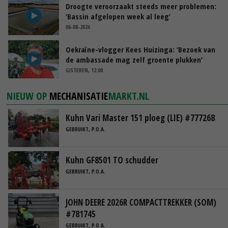
Droogte veroorzaakt steeds meer problemen:
‘Bassin afgelopen week al leeg’
06-08-2026
Oekraïne-vlogger Kees Huizinga: ‘Bezoek van
de ambassade mag zelf groente plukken’
GISTEREN, 12:00
NIEUW OP
MECHANISATIE
MARKT.NL
Kuhn Vari Master 151 ploeg (LIE) #777268
GEBRUIKT, P.O.A.
Kuhn GF8501 TO schudder
GEBRUIKT, P.O.A.
JOHN DEERE 2026R COMPACTTREKKER (SOM)
#781745
GEBRUIKT, P.O.A.