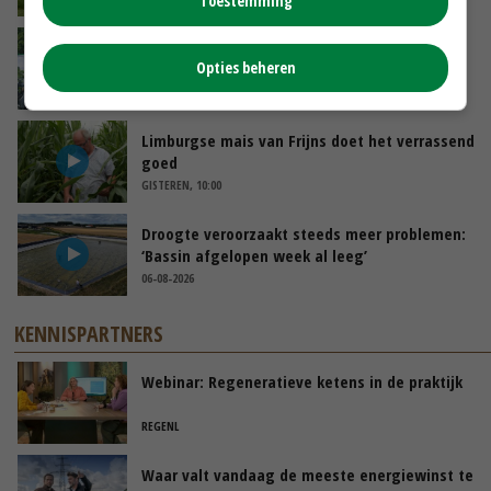
Toestemming
Oekraïne-vlogger Kees Huizinga: ‘Bezoek van
Opties beheren
de ambassade mag zelf groente plukken’
GISTEREN, 12:00
Limburgse mais van Frijns doet het verrassend
goed
GISTEREN, 10:00
Droogte veroorzaakt steeds meer problemen:
‘Bassin afgelopen week al leeg’
06-08-2026
KENNISPARTNERS
Webinar: Regeneratieve ketens in de praktijk
REGENL
Waar valt vandaag de meeste energiewinst te