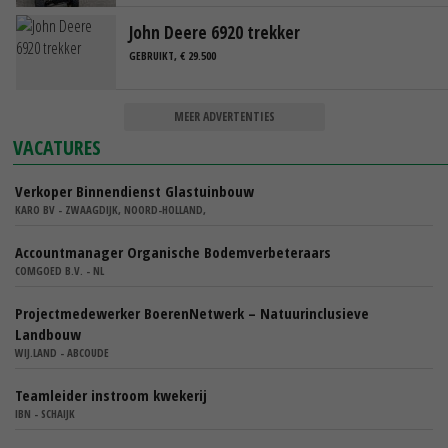
John Deere 6920 trekker
GEBRUIKT, € 29.500
MEER ADVERTENTIES
VACATURES
Verkoper Binnendienst Glastuinbouw
KARO BV - ZWAAGDIJK, NOORD-HOLLAND,
Accountmanager Organische Bodemverbeteraars
COMGOED B.V. - NL
Projectmedewerker BoerenNetwerk – Natuurinclusieve
Landbouw
WIJ.LAND - ABCOUDE
Teamleider instroom kwekerij
IBN - SCHAIJK