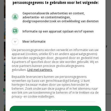
persoonsgegevens te gebruiken voor het volgende:
‘Samenwerking A-ware en Amalthea gaat
zorgen voor meer balans’
Gepersonaliseerde advertenties en content,
VANDAAG, 16:01
advertentie- en contentmetingen,
doelgroepenonderzoek en ontwikkeling van diensten
Internationale vraag naar geitenzuivel blijft
groot: Nederland in Europese top
Informatie op een apparaat opslaan en/of openen
VANDAAG, 15:33
Meer informatie
Vlaamse varkensstapel krimpt, pluimveesector
Uw persoonsgegevens worden verwerkt en informatie van uw
groeit door schaalvergroting
apparaat (cookies, unieke ID's en andere apparaatgegevens)
VANDAAG, 15:20
kan worden opgeslagen door, geopend door en gedeeld met
4 partners of specifiek door deze site worden gebruikt. Wij en
onze partners kunnen precieze geolocatiegegevens
‘Cijfer jezelf niet weg en doe vooral ook waar
gebruiken.
Lijst met partners.
je gelukkig van wordt’
Bepaalde leveranciers kunnen uw persoonsgegevens
VANDAAG, 13:31
verwerken op basis van gerechtvaardigd belang. U kunt
hiertegen bezwaar maken door uw opties hieronder te
NIEUWSTE VIDEO'S
beheren. Zoek onderaan deze pagina of in het sitemenu naar
een link om uw toestemming te beheren of in te trekken via de
privacy- en cookie-instellingen.
POAH!: John Deere 7730
VANDAAG, 10:00