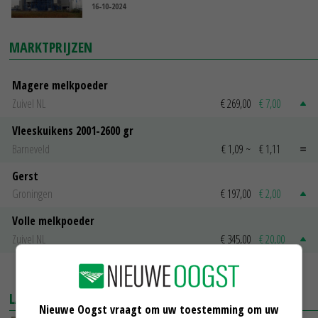
16-10-2024
MARKTPRIJZEN
Magere melkpoeder
Zuivel NL
€ 269,00
€ 7,00
Vleeskuikens 2001-2600 gr
Barneveld
€ 1,09
~
€ 1,11
Gerst
Groningen
€ 197,00
€ 2,00
Volle melkpoeder
Zuivel NL
€ 345,00
€ 20,00
MEER MARKTPRIJZEN
LAATSTE NIEUWS
Nieuwe Oogst vraagt om uw toestemming om uw