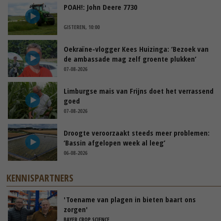
POAH!: John Deere 7730
GISTEREN, 10:00
Oekraïne-vlogger Kees Huizinga: ‘Bezoek van
de ambassade mag zelf groente plukken’
07-08-2026
Limburgse mais van Frijns doet het verrassend
goed
07-08-2026
Droogte veroorzaakt steeds meer problemen:
‘Bassin afgelopen week al leeg’
06-08-2026
KENNISPARTNERS
'Toename van plagen in bieten baart ons
zorgen'
BAYER CROP SCIENCE