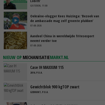
Lobith’
GISTEREN, 11:00
Oekraïne-vlogger Kees Huizinga: ‘Bezoek van
de ambassade mag zelf groente plukken’
07-08-2026
Aandeel China in wereldwijde fritesexport
neemt verder toe
07-08-2026
NIEUW OP
MECHANISATIE
MARKT.NL
Case IH MAXXUM 115
2014, P.O.A.
Gewichtblok 900 kgTOP zwart
GEBRUIKT, P.O.A.