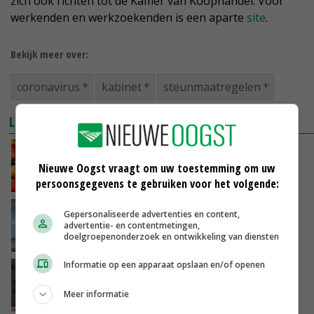
zich ook richten tot de Kamer van Koophandel. Voor
werkenden en werkzoekenden is een aparte
site
.
Bekijk meer over:
coronavirus
kabinet
steunmaatregelen
LEES OOK
Vakbeurs Fruit Logistica verplaatst naar april
2022
Nieuwe Oogst vraagt om uw toestemming om uw
27-11-2021
persoonsgegevens te gebruiken voor het volgende:
Kabinet kondigt nieuw coronasteunpakket
Gepersonaliseerde advertenties en content,
voor ondernemers aan
advertentie- en contentmetingen,
doelgroepenonderzoek en ontwikkeling van diensten
26-11-2021
Informatie op een apparaat opslaan en/of openen
Kabinet heropent TVL-regeling met budget
van 1,3 miljard euro
Meer informatie
16-11-2021