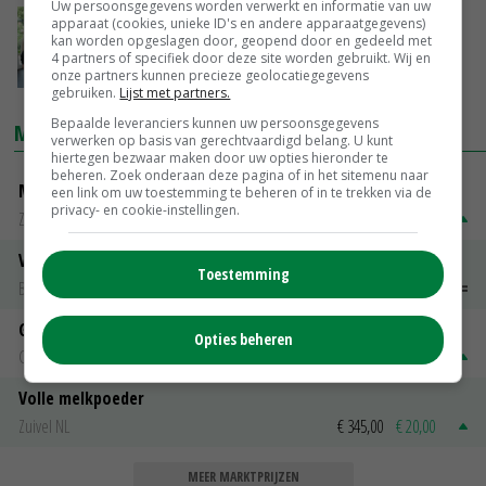
Uw persoonsgegevens worden verwerkt en informatie van uw
apparaat (cookies, unieke ID's en andere apparaatgegevens)
Geen QR-controle bij boerengolf, wel bij
kan worden opgeslagen door, geopend door en gedeeld met
ontbijt
4 partners of specifiek door deze site worden gebruikt. Wij en
16-11-2021
onze partners kunnen precieze geolocatiegegevens
gebruiken.
Lijst met partners.
Bepaalde leveranciers kunnen uw persoonsgegevens
MARKTPRIJZEN
verwerken op basis van gerechtvaardigd belang. U kunt
hiertegen bezwaar maken door uw opties hieronder te
beheren. Zoek onderaan deze pagina of in het sitemenu naar
Magere melkpoeder
een link om uw toestemming te beheren of in te trekken via de
privacy- en cookie-instellingen.
Zuivel NL
€ 269,00
€ 7,00
Vleeskuikens 2001-2600 gr
Toestemming
Barneveld
€ 1,09
~
€ 1,11
Gerst
Opties beheren
Groningen
€ 197,00
€ 2,00
Volle melkpoeder
Zuivel NL
€ 345,00
€ 20,00
MEER MARKTPRIJZEN