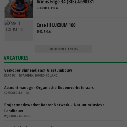
Ariens Edge 34 (BIE) #690381
GEBRUIKT, P.O.A.
Case IH LUXXUM 100
2017, P.O.A.
MEER ADVERTENTIES
VACATURES
Verkoper Binnendienst Glastuinbouw
KARO BV - ZWAAGDIJK, NOORD-HOLLAND,
Accountmanager Organische Bodemverbeteraars
COMGOED B.V. - NL
Projectmedewerker BoerenNetwerk – Natuurinclusieve
Landbouw
WIJ.LAND - ABCOUDE