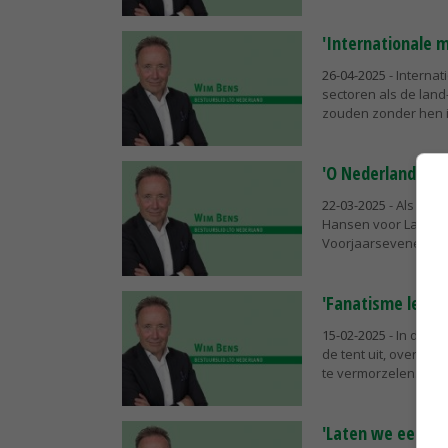
'Internationale 
26-04-2025
- Interna
sectoren als de land
zouden zonder hen in
'O Nederland, let
22-03-2025
- Als u d
Hansen voor Landbou
Voorjaarsevenement 
'Fanatisme leidt 
15-02-2025
- In de ze
de tent uit, overtui
te vermorzelen. Vand
'Laten we een bee