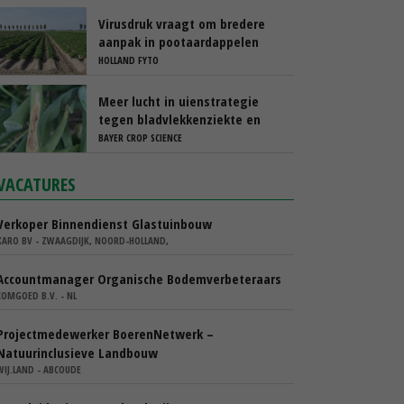
Virusdruk vraagt om bredere
aanpak in pootaardappelen
HOLLAND FYTO
Meer lucht in uienstrategie
tegen bladvlekkenziekte en
stemphylium
BAYER CROP SCIENCE
VACATURES
Verkoper Binnendienst Glastuinbouw
KARO BV - ZWAAGDIJK, NOORD-HOLLAND,
Accountmanager Organische Bodemverbeteraars
COMGOED B.V. - NL
Projectmedewerker BoerenNetwerk –
Natuurinclusieve Landbouw
WIJ.LAND - ABCOUDE