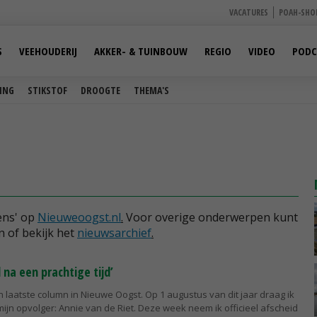
VACATURES
POAH-SHO
S
VEEHOUDERIJ
AKKER- & TUINBOUW
REGIO
VIDEO
PODC
ING
STIKSTOF
DROOGTE
THEMA'S
ens' op
Nieuweoogst.nl
.
Voor overige onderwerpen kunt
n of bekijk het
nieuwsarchief
.
 na een prachtige tijd’
ijn laatste column in Nieuwe Oogst. Op 1 augustus van dit jaar draag ik
mijn opvolger: Annie van de Riet. Deze week neem ik officieel afscheid