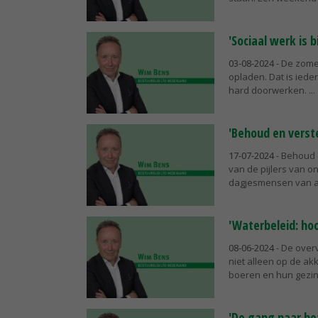
'Sociaal werk is 
03-08-2024
- De zome
opladen. Dat is ied
hard doorwerken.
'Behoud en verste
17-07-2024
- Behoud e
van de pijlers van on
dagjesmensen van al
'Waterbeleid: hoo
08-06-2024
- De over
niet alleen op de ak
boeren en hun gezi
'De gang naar he