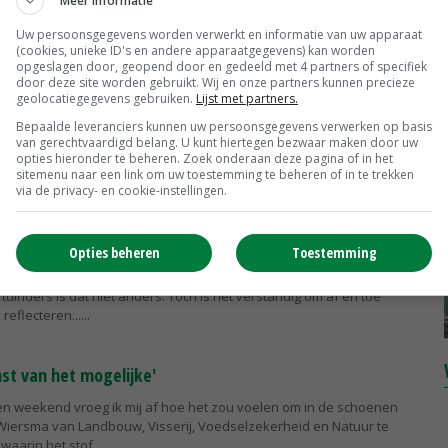
Meer informatie
e wensen voor een gelukkig, gezond en voorspoedig jaar. Dat het net
Uw persoonsgegevens worden verwerkt en informatie van uw apparaat
orden als 2024; want financieel verliep het afgelopen jaar voor de
(cookies, unieke ID's en andere apparaatgegevens) kan worden
n...
opgeslagen door, geopend door en gedeeld met 4 partners of specifiek
door deze site worden gebruikt. Wij en onze partners kunnen precieze
geolocatiegegevens gebruiken.
Lijst met partners.
m eigen aardappel eerst groeit'
Bepaalde leveranciers kunnen uw persoonsgegevens verwerken op basis
van gerechtvaardigd belang. U kunt hiertegen bezwaar maken door uw
erkiezing van een nieuwe 'oude' president in de Verenigde Staten is
opties hieronder te beheren. Zoek onderaan deze pagina of in het
dat de vrije wereldhandel een flinke knauw te verduren krijgt. Ook
sitemenu naar een link om uw toestemming te beheren of in te trekken
en...
via de privacy- en cookie-instellingen.
eld om ons heen'
Opties beheren
Toestemming
dagelijks leven worden we vaak meegesleept door de waan van de
tuinders is dat niet anders. Toch is het verstandig om af en toe
reflecteren...
unst van het mogelijke'
en weekend vroeg ik mij af hoe het zou voelen om in de schoenen
Wiersma van Landbouw, Visserij, Voedselzekerheid en Natuur te
aarin het stof...