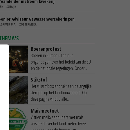
Teamleider instroom kwekerij
IBN - SCHAIJK
Senior Adviseur Gewassenverzekeringen
AGRIVER U.A. - ZOETERMEER
THEMA'S
Boerenprotest
Boeren in Europa uiten hun
ongenoegen over het beleid van de EU
en de nationale regeringen. Onder...
Stikstof
Het stikstofdossier drukt een belangrijke
stempel op het landbouwbeleid. Op
deze pagina vindt u alle...
Maismeetnet
Vijftien melkveehouders met mais
verspreid over het land meten twee
keer per week de hoogte van...