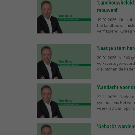
'Landbouwbeleid 
mouwen!'
19-02-2026
- Het kabi
het landbouwministe
verfrissend. Graag re
'Laat je stem ho
20-01-2026
- In 340 
volksvertegenwoordi
die, binnen de kaders
'Aandacht voor d
22-11-2025
- Onder d
symposium. Het wer
veerkracht en optimis
'Gehackt worden: