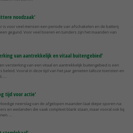
bittere noodzaak'
r is voor veel mensen een periode van afschakelen en de batterij
ereen gegund. Voor veel boeren en tuinders zijn het maanden van
rking van aantrekkelijk en vitaal buitengebied'
n versterking van een vitaal en aantrekkelijk buitengebied is een
s beleid. Vooral in deze tijd van het jaar genieten talloze toeristen en
...
g tijd voor actie'
vloedige neerslag van de afgelopen maanden laat diepe sporen na:
kers en weilanden die vaak compleet blank staan, maar vooral ook bij
nnen.
t stemlokaal'