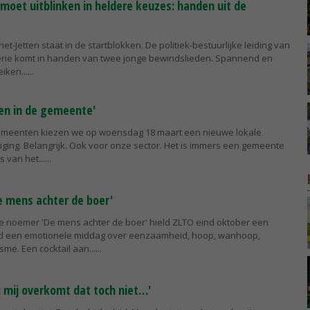
moet uitblinken in heldere keuzes: handen uit de
net-Jetten staat in de startblokken. De politiek-bestuurlijke leiding van
rie komt in handen van twee jonge bewindslieden. Spannend en
iken...
ren in de gemeente'
gemeenten kiezen we op woensdag 18 maart een nieuwe lokale
ging. Belangrijk. Ook voor onze sector. Het is immers een gemeente
 van het...
e mens achter de boer'
e noemer 'De mens achter de boer' hield ZLTO eind oktober een
d een emotionele middag over eenzaamheid, hoop, wanhoop,
me. Een cocktail aan...
 mij overkomt dat toch niet…'