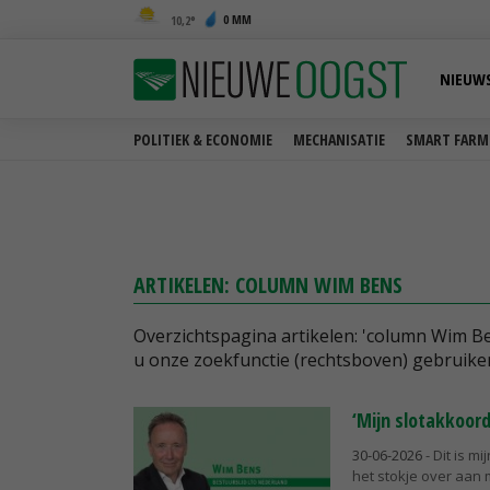
0 MM
10,2
NIEUW
POLITIEK & ECONOMIE
MECHANISATIE
SMART FARM
ARTIKELEN: COLUMN WIM BENS
Overzichtspagina artikelen: 'column Wim B
u onze zoekfunctie (rechtsboven) gebruike
‘Mijn slotakkoord
30-06-2026
- Dit is m
het stokje over aan 