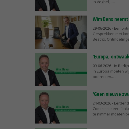
in Veghel,...
Wim Bens neemt 
29-06-2026
- Een ont
Gesprekken met koni
Beatrix. Ontmoetinge
‘Europa, ontwaak
09-06-2026
- In Berli
in Europa moeten wi
boeren en...
'Geen nieuwe zw
24-03-2026
- Eerder 
Commissie een flinke
te nimmer moeten be