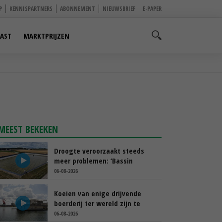
P
KENNISPARTNERS
ABONNEMENT
NIEUWSBRIEF
E-PAPER
AST
MARKTPRIJZEN
MEEST BEKEKEN
Droogte veroorzaakt steeds
meer problemen: ‘Bassin
afgelopen week al leeg’
06-08-2026
Koeien van enige drijvende
boerderij ter wereld zijn te
koop
06-08-2026