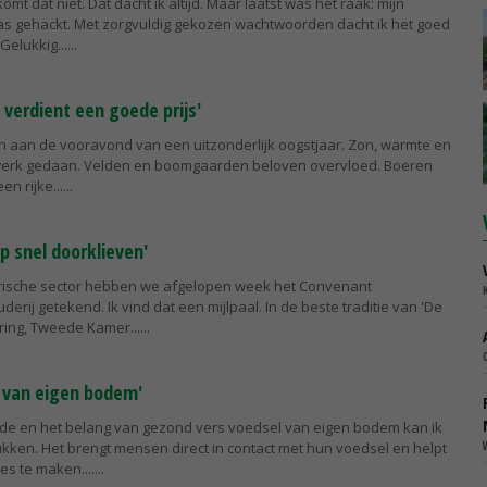
komt dat niet. Dat dacht ik altijd. Maar laatst was het raak: mijn
s gehackt. Met zorgvuldig gekozen wachtwoorden dacht ik het goed
Gelukkig...
verdient een goede prijs'
n aan de vooravond van een uitzonderlijk oogstjaar. Zon, warmte en
erk gedaan. Velden en boomgaarden beloven overvloed. Boeren
n rijke...
p snel doorklieven'
arische sector hebben we afgelopen week het Convenant
rij getekend. Ik vind dat een mijlpaal. In de beste traditie van 'De
ring, Tweede Kamer...
n van eigen bodem'
de en het belang van gezond vers voedsel van eigen bodem kan ik
kken. Het brengt mensen direct in contact met hun voedsel en helpt
s te maken....