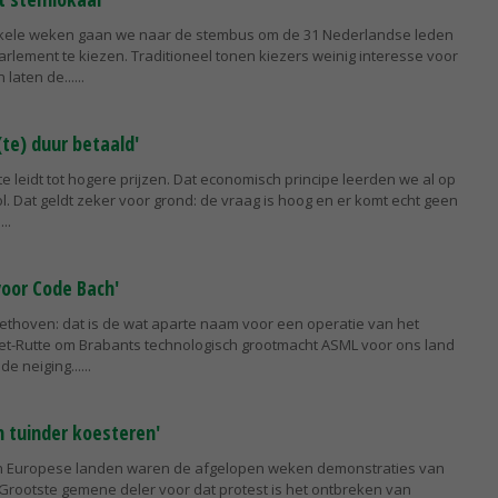
kele weken gaan we naar de stembus om de 31 Nederlandse leden
rlement te kiezen. Traditioneel tonen kiezers weinig interesse voor
 laten de...
te) duur betaald'
e leidt tot hogere prijzen. Dat economisch principe leerden we al op
. Dat geldt zeker voor grond: de vraag is hoog en er komt echt geen
.
 voor Code Bach'
ethoven: dat is de wat aparte naam voor een operatie van het
et-Rutte om Brabants technologisch grootmacht ASML voor ons land
de neiging...
en tuinder koesteren'
van Europese landen waren de afgelopen weken demonstraties van
Grootste gemene deler voor dat protest is het ontbreken van