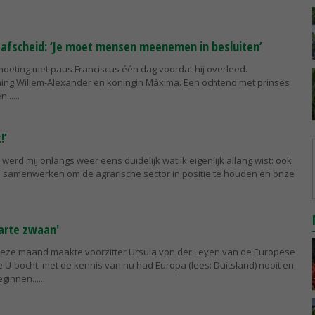
afscheid: ‘Je moet mensen meenemen in besluiten’
moeting met paus Franciscus één dag voordat hij overleed.
ng Willem-Alexander en koningin Máxima. Een ochtend met prinses
n...
!’
jn werd mij onlangs weer eens duidelijk wat ik eigenlijk allang wist: ook
j samenwerken om de agrarische sector in positie te houden en onze
arte zwaan'
deze maand maakte voorzitter Ursula von der Leyen van de Europese
 U-bocht: met de kennis van nu had Europa (lees: Duitsland) nooit en
ginnen...