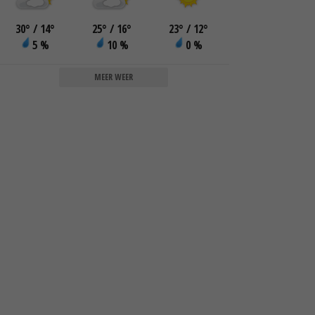
30
°
/ 14
°
25
°
/ 16
°
23
°
/ 12
°
5 %
10 %
0 %
MEER WEER