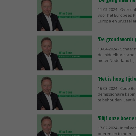
11-05-2024
- Over en
voor het Europees Pa
Europa en Brussel en
'De grond wordt (
13-04-2024
- Schaarst
de middelbare school
meter Nederland bij
'Het is hoog tijd
16-03-2024
- Code Be
demissionaire kabin
te behouden. Laat ik 
'Blijf onze boer 
17-02-2024
- In tal 
boeren en tuinders. 