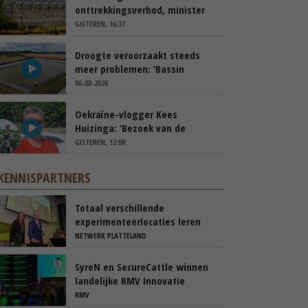
onttrekkingsverbod, minister
spreekt van ‘ondernemersrisico’
GISTEREN, 16:27
Droogte veroorzaakt steeds
meer problemen: ‘Bassin
afgelopen week al leeg’
06-08-2026
Oekraïne-vlogger Kees
Huizinga: ‘Bezoek van de
ambassade mag zelf groente
GISTEREN, 12:00
plukken’
KENNISPARTNERS
Totaal verschillende
experimenteerlocaties leren
van elkaar via Nationaal
NETWERK PLATTELAND
Platform
SyreN en SecureCattle winnen
landelijke RMV Innovatie
Awards
RMV