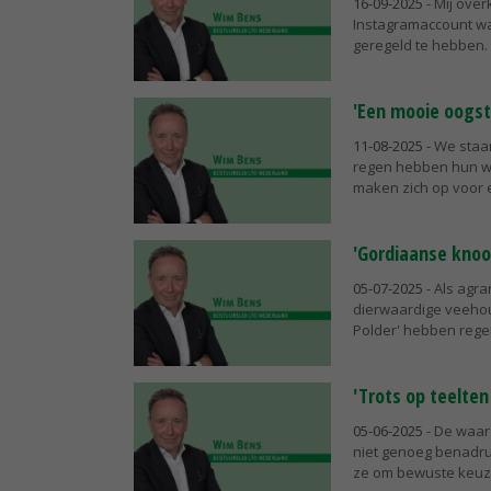
16-09-2025
- Mij over
Instagramaccount wa
geregeld te hebben. 
'Een mooie oogst 
11-08-2025
- We staa
regen hebben hun w
maken zich op voor ee
'Gordiaanse knoo
05-07-2025
- Als agr
dierwaardige veehoude
Polder' hebben rege
'Trots op teelte
05-06-2025
- De waar
niet genoeg benadru
ze om bewuste keuze