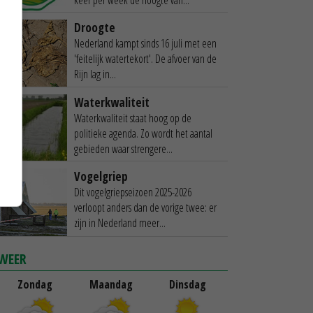
Droogte
Nederland kampt sinds 16 juli met een
'feitelijk watertekort'. De afvoer van de
Rijn lag in...
Waterkwaliteit
Waterkwaliteit staat hoog op de
politieke agenda. Zo wordt het aantal
gebieden waar strengere...
Vogelgriep
Dit vogelgriepseizoen 2025-2026
verloopt anders dan de vorige twee: er
zijn in Nederland meer...
WEER
Zondag
Maandag
Dinsdag