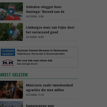
Oekraïne-vlogger Kees
Huizinga: ‘Bezoek van de
ambassade mag zelf groente
GISTEREN, 12:00
plukken’
Limburgse mais van Frijns doet
het verrassend goed
GISTEREN, 10:00
Huisman Gemert-Bouwen in Vertrouwen
Hallenbouw, Renovatie & Bouwmaterialen
Van oud dak naar nieuw dak
Dat energie levert.
MEEST GELEZEN
Ministerie zoekt tweehonderd
agrariërs die mee willen
denken
GISTEREN, 11:34
Kamervragen over