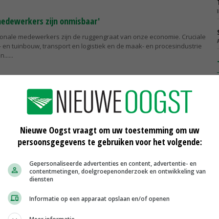
medewerkers zijn onmisbaar'
tionale medewerkers zijn de ruggengraat van onze economie. Cruciale
- en tuinbouw, transport en logistiek en de maak- en procesindustrie
...
 op uw saeck'
eze column leest, is het werkbezoek van Eurocommissaris Christophe
w aan ons land bijna achter de rug. Naast deelname aan het LTO
bracht deze...
Nieuwe Oogst vraagt om uw toestemming om uw
persoonsgegevens te gebruiken voor het volgende:
niet tot oplossingen'
Gepersonaliseerde advertenties en content, advertentie- en
stiende eeuw vochten calvinisten en katholieken elkaar in ons land
contentmetingen, doelgroepenonderzoek en ontwikkeling van
gd van hun eigen gelijk en vastbesloten om de ander te verketteren en
diensten
aag...
Informatie op een apparaat opslaan en/of openen
tje op elkaar letten'