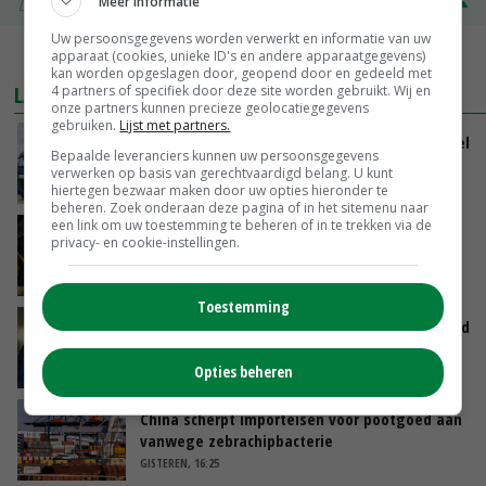
Meer informatie
Zuivel NL
€ 345,00
€ 20,00
Uw persoonsgegevens worden verwerkt en informatie van uw
MEER MARKTPRIJZEN
apparaat (cookies, unieke ID's en andere apparaatgegevens)
kan worden opgeslagen door, geopend door en gedeeld met
LAATSTE NIEUWS
4 partners of specifiek door deze site worden gebruikt. Wij en
onze partners kunnen precieze geolocatiegegevens
gebruiken.
Lijst met partners.
ForFarmers groeit verder en ziet marktaandeel
Bepaalde leveranciers kunnen uw persoonsgegevens
toenemen
verwerken op basis van gerechtvaardigd belang. U kunt
VANDAAG, 07:43
hiertegen bezwaar maken door uw opties hieronder te
beheren. Zoek onderaan deze pagina of in het sitemenu naar
een link om uw toestemming te beheren of in te trekken via de
Zalmkweker wil ‘standaard neerzetten die als
privacy- en cookie-instellingen.
voorbeeld kan dienen voor sector’
VANDAAG, 06:21
Toestemming
Jan Vernooij stopt bij Vee&Logistiek Nederland
Opties beheren
VANDAAG, 06:00
China scherpt importeisen voor pootgoed aan
vanwege zebrachipbacterie
GISTEREN, 16:25