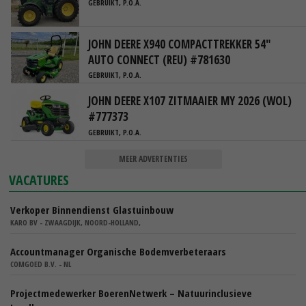
GEBRUIKT, P.O.A.
JOHN DEERE X940 COMPACTTREKKER 54"
AUTO CONNECT (REU) #781630
GEBRUIKT, P.O.A.
JOHN DEERE X107 ZITMAAIER MY 2026 (WOL)
#777373
GEBRUIKT, P.O.A.
MEER ADVERTENTIES
VACATURES
Verkoper Binnendienst Glastuinbouw
KARO BV - ZWAAGDIJK, NOORD-HOLLAND,
Accountmanager Organische Bodemverbeteraars
COMGOED B.V. - NL
Projectmedewerker BoerenNetwerk – Natuurinclusieve