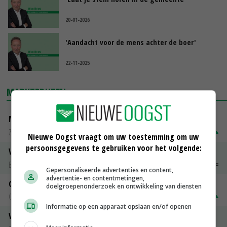
20-01-2026
'Aandacht voor de mens achter de boer'
22-11-2025
MARKTPRIJZEN
Magere melkpoeder
Zuivel NL
€ 269,00
€ 7,00
Nieuwe Oogst vraagt om uw toestemming om uw
persoonsgegevens te gebruiken voor het volgende:
Vleeskuikens 2001-2600 gr
Barneveld
€ 1,09
~
€ 1,11
Gepersonaliseerde advertenties en content,
advertentie- en contentmetingen,
Gerst
doelgroepenonderzoek en ontwikkeling van diensten
Groningen
€ 197,00
€ 2,00
Informatie op een apparaat opslaan en/of openen
Volle melkpoeder