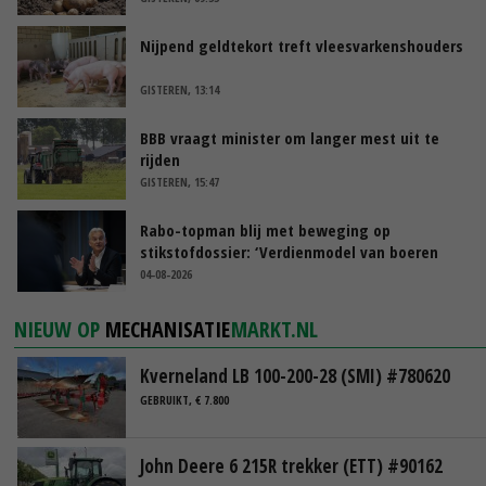
Nijpend geldtekort treft vleesvarkenshouders
GISTEREN, 13:14
BBB vraagt minister om langer mest uit te
rijden
GISTEREN, 15:47
Rabo-topman blij met beweging op
stikstofdossier: ‘Verdienmodel van boeren
blijft cruciaal’
04-08-2026
NIEUW OP
MECHANISATIE
MARKT.NL
Kverneland LB 100-200-28 (SMI) #780620
GEBRUIKT, € 7.800
John Deere 6 215R trekker (ETT) #90162