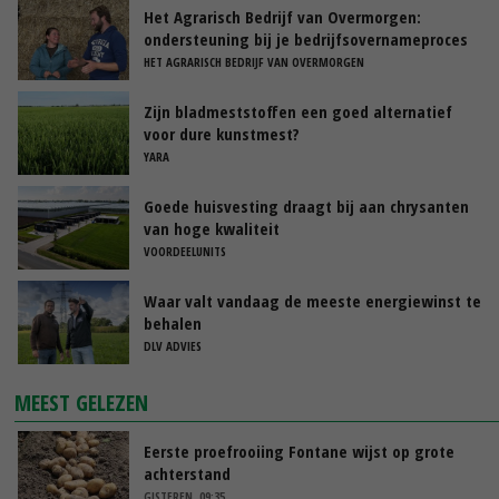
Het Agrarisch Bedrijf van Overmorgen:
ondersteuning bij je bedrijfsovernameproces
HET AGRARISCH BEDRIJF VAN OVERMORGEN
Zijn bladmeststoffen een goed alternatief
voor dure kunstmest?
YARA
Goede huisvesting draagt bij aan chrysanten
van hoge kwaliteit
VOORDEELUNITS
Waar valt vandaag de meeste energiewinst te
behalen
DLV ADVIES
MEEST GELEZEN
Eerste proefrooiing Fontane wijst op grote
achterstand
GISTEREN, 09:35