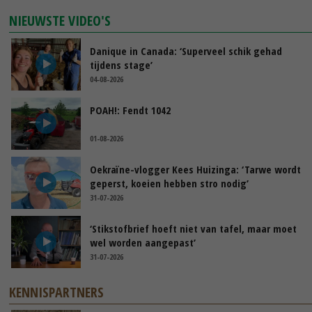
NIEUWSTE VIDEO'S
Danique in Canada: ‘Superveel schik gehad
tijdens stage’
04-08-2026
POAH!: Fendt 1042
01-08-2026
Oekraïne-vlogger Kees Huizinga: ‘Tarwe wordt
geperst, koeien hebben stro nodig’
31-07-2026
‘Stikstofbrief hoeft niet van tafel, maar moet
wel worden aangepast’
31-07-2026
KENNISPARTNERS