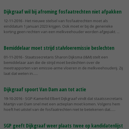
Dijkgraaf wil bij afroming fosfaatrechten niet afpakken
12-11-2016
- Het nieuwe stelsel van fosfaatrechten moet als
einddatum 1 januari 2023 krijgen. Ook moet er bij de generieke
korting geen rechten van een melkveehouder worden afgepakt.
Bemiddelaar moet strijd stalvloeremissie beslechten
01-11-2016
- Staatssecretaris Sharon Dijksma (I&M) stelt een
bemiddelaar aan die de strijd moet beslechten over de
meetrapporten van emissie-arme vloeren in de melkveehouderij. Zij
laat dat weten in...
Dijkgraaf spoort Van Dam aan tot actie
19-10-2016
- SGP-Kamerlid Elbert Dijkgraaf vindt dat staatssecretaris
Martijn van Dam snel met een actieplan moet komen. Volgens hem
hoeft het uitstel van de fosfaatrechten niet te betekenen dat...
SGP geeft Dijkgraaf weer plaats twee op kandidatenlijst