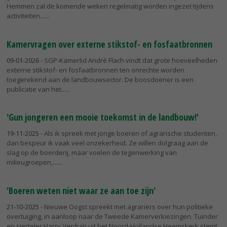
Hemmen zal de komende weken regelmatig worden ingezet tijdens
activiteiten...
Kamervragen over externe stikstof- en fosfaatbronnen
09-01-2026
- SGP-Kamerlid André Flach vindt dat grote hoeveelheden
externe stikstof- en fosfaatbronnen ten onrechte worden
toegerekend aan de landbouwsector. De boosdoener is een
publicatie van het...
'Gun jongeren een mooie toekomst in de landbouw!'
19-11-2025
- Als ik spreek met jonge boeren of agrarische studenten,
dan bespeur ik vaak veel onzekerheid. Ze willen dolgraag aan de
slag op de boerderij, maar voelen de tegenwerking van
milieugroepen,...
'Boeren weten niet waar ze aan toe zijn'
21-10-2025
- Nieuwe Oogst spreekt met agrariërs over hun politieke
overtuiging, in aanloop naar de Tweede Kamerverkiezingen. Tuinder
en sierteler Harry Verduin uit het Noord-Hollandse Heemskerk stemt