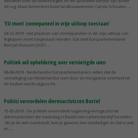
debatten over de beleidsregels en de spoedwet stikstof zijn achter
de rug. Maar binnenkort komt landbouwminister Carola Schouten...
‘EU moet zonnepaneel in vrije uitloop toestaan’
24-12-2019
- Het plaatsen van zonnepanelen in de vrije uitloop van
legkippen moet toegestaan worden. Dat stelt Europarlementariër
Bert Jan Ruissen (SGP).
Politiek wil opheldering over vernietigde uien
06-06-2019
- Nederlandse Europarlementariërs willen dat de
vernietiging van Nederlandse uien door de Hongaarse overheid tot
de bodem wordt uitgezocht.
Politici veroordelen dierenactivisten Boxtel
15-05-2019
- De politiek veroordeelt nagenoeg eensgezind de
dierenactivisten die maandag in Boxtel een varkensbedrijf bezetten.
'Als je de wet overtreedt, ben je gewoon een misdadiger en dat is wat
er...