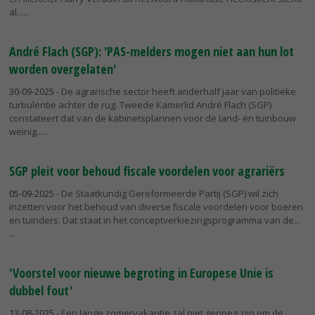
al...
André Flach (SGP): 'PAS-melders mogen niet aan hun lot
worden overgelaten'
30-09-2025
- De agrarische sector heeft anderhalf jaar van politieke
turbulentie achter de rug. Tweede Kamerlid André Flach (SGP)
constateert dat van de kabinetsplannen voor de land- en tuinbouw
weinig...
SGP pleit voor behoud fiscale voordelen voor agrariërs
05-09-2025
- De Staatkundig Gereformeerde Partij (SGP) wil zich
inzetten voor het behoud van diverse fiscale voordelen voor boeren
en tuinders. Dat staat in het conceptverkiezingsprogramma van de...
'Voorstel voor nieuwe begroting in Europese Unie is
dubbel fout'
13-08-2025
- Een lange zomervakantie zal niet genoeg zijn om de