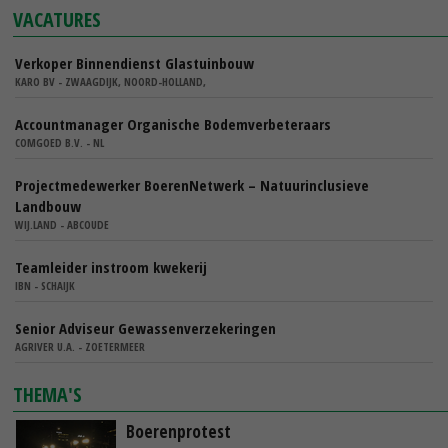
VACATURES
Verkoper Binnendienst Glastuinbouw
KARO BV - ZWAAGDIJK, NOORD-HOLLAND,
Accountmanager Organische Bodemverbeteraars
COMGOED B.V. - NL
Projectmedewerker BoerenNetwerk – Natuurinclusieve
Landbouw
WIJ.LAND - ABCOUDE
Teamleider instroom kwekerij
IBN - SCHAIJK
Senior Adviseur Gewassenverzekeringen
AGRIVER U.A. - ZOETERMEER
THEMA'S
Boerenprotest