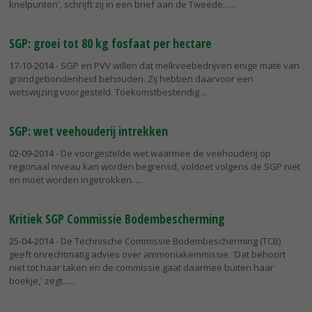
knelpunten', schrijft zij in een brief aan de Tweede...
SGP: groei tot 80 kg fosfaat per hectare
17-10-2014
- SGP en PVV willen dat melkveebedrijven enige mate van
grondgebondenheid behouden. Zij hebben daarvoor een
wetswijzing voorgesteld. Toekomstbestendig
SGP: wet veehouderij intrekken
02-09-2014
- De voorgestelde wet waarmee de veehouderij op
regionaal niveau kan worden begrensd, voldoet volgens de SGP niet
en moet worden ingetrokken.
Kritiek SGP Commissie Bodembescherming
25-04-2014
- De Technische Commissie Bodembescherming (TCB)
geeft onrechtmatig advies over ammoniakemmissie. 'Dat behoort
niet tot haar taken en de commissie gaat daarmee buiten haar
boekje,' zegt...