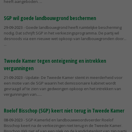
heeft aangeboden.
SGP wil goede landbouwgrond beschermen
29-09-2023
- Goede landbouwgrond heeft ruimtelijke bescherming
nodig. Dat schrijft SGP in het verkiezingsprogramma. De partij wil
desnoods via een nieuwe wet opkoop van landbouwgronden door...
Tweede Kamer tegen onteigening en intrekken
vergunningen
21-09-2023
- Update- De Tweede Kamer stemt in meerderheid voor
een motie van de SGP waarin het demissionaire kabinet wordt
gevraagd af te zien van gedwongen opkoop en het intrekken van
vergunningen van...
Roelof Bisschop (SGP) keert niet terug in Tweede Kamer
08-09-2023
- SGP-Kamerlid en landbouwwoordvoerder Roelof
Bisschop keert na de verkiezingen niet terug in de Tweede Kamer.
Bisschop (66) ziet af van een plek op de kandidatenlijst van zijn partij.