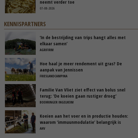
neemt verder toe
07-08-2026
KENNISPARTNERS
‘In de bestrijding van trips hangt alles met
elkaar samen’
AGRIFIRM
Hoe haal je meer rendement uit gras? De
aanpak van Jennissen
FRIESLANDCAMPINA
Familie Van Vliet ziet effect van bolus snel
terug: ‘De koeien gaan rustiger droog’
BOEHRINGER INGELHEIM
Koeien aan het voer en in productie houden:
waarom ‘immuunmodulatie’ belangrijk is
tijdens de transitieperiode
AHV