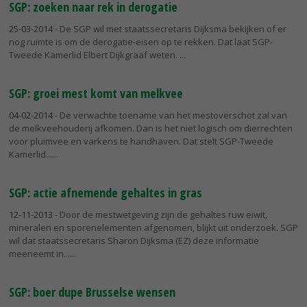
SGP: zoeken naar rek in derogatie
25-03-2014
- De SGP wil met staatssecretaris Dijksma bekijken of er
nog ruimte is om de derogatie-eisen op te rekken. Dat laat SGP-
Tweede Kamerlid Elbert Dijkgraaf weten.
SGP: groei mest komt van melkvee
04-02-2014
- De verwachte toename van het mestoverschot zal van
de melkveehouderij afkomen. Dan is het niet logisch om dierrechten
voor pluimvee en varkens te handhaven. Dat stelt SGP-Tweede
Kamerlid...
SGP: actie afnemende gehaltes in gras
12-11-2013
- Door de mestwetgeving zijn de gehaltes ruw eiwit,
mineralen en sporenelementen afgenomen, blijkt uit onderzoek. SGP
wil dat staatssecretaris Sharon Dijksma (EZ) deze informatie
meeneemt in...
SGP: boer dupe Brusselse wensen