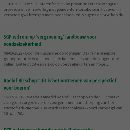
11-03-2022
- De SGP-Statenfractie van provincie Utrecht vraagt de
provincie of ze in overleg met gemeenten korteketeninitiatieven in
verbinding wil brengen met voedselbanken. Volgens de SGP kan de...
SGP wil rem op 'vergroening' landbouw voor
voedselzekerheid
08-03-2022
- Door de Russische oorlog tegen Oekraïne dreigt de
graanproductie in dat land dit en komend seizoen fors lager uit te
vallen. Dat leidt tot een risico op voedseltekorten en hoge...
Roelof Bisschop: 'Dit is het ontnemen van perspectief
voor boeren'
16-12-2021
- Tweede Kamerlid Roelof Bisschop van de SGP maakt
zich grote zorgen over de voorgenomen aanscherping van het
stikstofreductiedoel. Dat wordt in het coalitieakkoord verhoogd van
26 naar 50...
SGP wil meer geborgde zetels Overijsselse