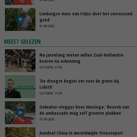
Limburgse mais van Frijns doet het verrassend
goed
07-08-2026
MEEST GELEZEN
Na jarenlang meten willen Zuid-Hollandse
boeren nu erkenning
GISTEREN, 07:00
‘De droogte begint ver voor de grens bij
Lobith’
GISTEREN, 11:00
Oekraïne-vlogger Kees Huizinga: ‘Bezoek van
de ambassade mag zelf groente plukken’
07-08-2026
Aandeel China in wereldwijde fritesexport