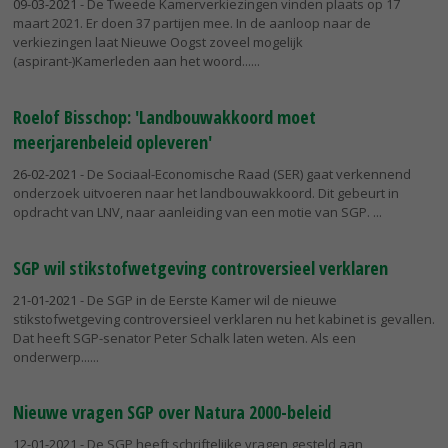
09-03-2021
- De Tweede Kamerverkiezingen vinden plaats op 17
maart 2021. Er doen 37 partijen mee. In de aanloop naar de
verkiezingen laat Nieuwe Oogst zoveel mogelijk
(aspirant-)Kamerleden aan het woord...
Roelof Bisschop: 'Landbouwakkoord moet
meerjarenbeleid opleveren'
26-02-2021
- De Sociaal-Economische Raad (SER) gaat verkennend
onderzoek uitvoeren naar het landbouwakkoord. Dit gebeurt in
opdracht van LNV, naar aanleiding van een motie van SGP.
SGP wil stikstofwetgeving controversieel verklaren
21-01-2021
- De SGP in de Eerste Kamer wil de nieuwe
stikstofwetgeving controversieel verklaren nu het kabinet is gevallen.
Dat heeft SGP-senator Peter Schalk laten weten. Als een
onderwerp...
Nieuwe vragen SGP over Natura 2000-beleid
12-01-2021
- De SGP heeft schriftelijke vragen gesteld aan