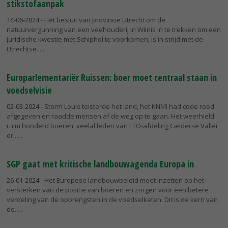
stikstofaanpak
14-06-2024
- Het besluit van provincie Utrecht om de
natuurvergunning van een veehouderij in Wilnis in te trekken om een
juridische kwestie met Schiphol te voorkomen, is in strijd met de
Utrechtse...
Europarlementariër Ruissen: boer moet centraal staan in
voedselvisie
02-03-2024
- Storm Louis teisterde het land, het KNMI had code rood
afgegeven en raadde mensen af de weg op te gaan. Het weerhield
ruim honderd boeren, veelal leden van LTO-afdeling Gelderse Vallei,
er...
SGP gaat met kritische landbouwagenda Europa in
26-01-2024
- Het Europese landbouwbeleid moet inzetten op het
versterken van de positie van boeren en zorgen voor een betere
verdeling van de opbrengsten in de voedselketen. Dit is de kern van
de...