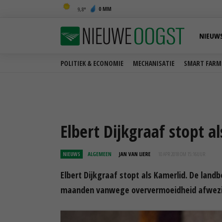
0 MM
9,8
NIEUW
POLITIEK & ECONOMIE
MECHANISATIE
SMART FARM
Elbert Dijkgraaf stopt a
NIEUWS
ALGEMEEN
JAN VAN LIERE
10 APR 2018 OM 15:16
UUR
Elbert Dijkgraaf stopt als Kamerlid. De lan
maanden vanwege oververmoeidheid afwezi