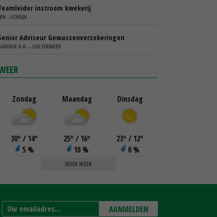
Teamleider instroom kwekerij
IBN - SCHAIJK
Senior Adviseur Gewassenverzekeringen
AGRIVER U.A. - ZOETERMEER
WEER
Zondag
Maandag
Dinsdag
30
°
/ 14
°
25
°
/ 16
°
23
°
/ 12
°
5 %
10 %
0 %
MEER WEER
AANMELDEN