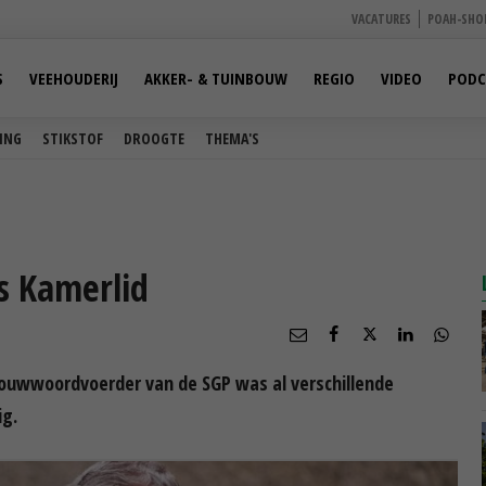
VACATURES
POAH-SHO
S
VEEHOUDERIJ
AKKER- & TUINBOUW
REGIO
VIDEO
PODC
ING
STIKSTOF
DROOGTE
THEMA'S
ls Kamerlid
dbouwwoordvoerder van de SGP was al verschillende
g.