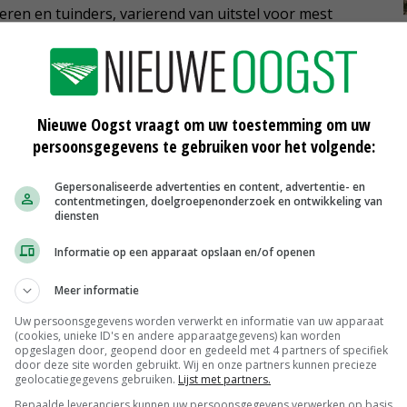
ren en tuinders, varierend van uitstel voor mest
kbaarheid van biologische gewasbeschermingsmiddelen
Nieuwe Oogst vraagt om uw toestemming om uw
 fosfaatwetgeving begaf hij zich geregeld tussen de
persoonsgegevens te gebruiken voor het volgende:
vond nodigde hij bezoekers waarvoor geen plaats was
Gepersonaliseerde advertenties en content, advertentie- en
er het debat te volgen.
contentmetingen, doelgroepenonderzoek en ontwikkeling van
diensten
e tijd als SGP-landbouwwoordvoerder. Opvolger als
Informatie op een apparaat opslaan en/of openen
Die wordt woensdag beëdigd.
Meer informatie
Uw persoonsgegevens worden verwerkt en informatie van uw apparaat
(cookies, unieke ID's en andere apparaatgegevens) kan worden
opgeslagen door, geopend door en gedeeld met 4 partners of specifiek
door deze site worden gebruikt. Wij en onze partners kunnen precieze
geolocatiegegevens gebruiken.
Lijst met partners.
Bepaalde leveranciers kunnen uw persoonsgegevens verwerken op basis