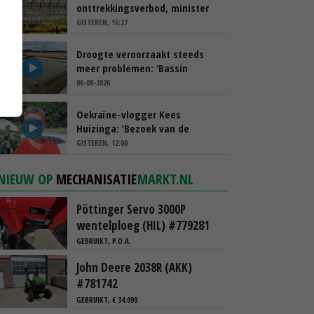
onttrekkingsverbod, minister
spreekt van ‘ondernemersrisico’
GISTEREN, 16:27
Droogte veroorzaakt steeds
meer problemen: ‘Bassin
afgelopen week al leeg’
06-08-2026
Oekraïne-vlogger Kees
Huizinga: ‘Bezoek van de
ambassade mag zelf groente
GISTEREN, 12:00
plukken’
NIEUW OP
MECHANISATIE
MARKT.NL
Pöttinger Servo 3000P
wentelploeg (HIL) #779281
GEBRUIKT, P.O.A.
John Deere 2038R (AKK)
#781742
GEBRUIKT, € 34.099