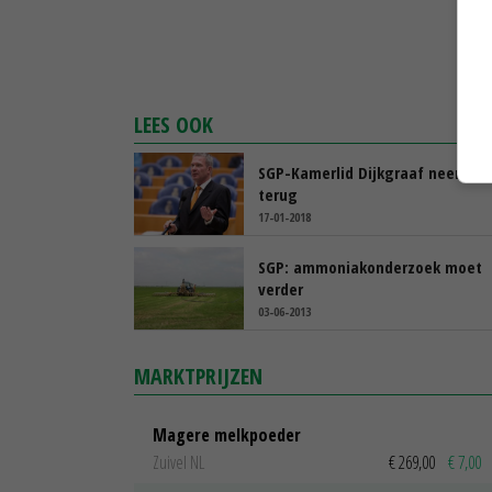
LEES OOK
SGP-Kamerlid Dijkgraaf neemt g
terug
17-01-2018
SGP: ammoniakonderzoek moet
verder
03-06-2013
MARKTPRIJZEN
Magere melkpoeder
Zuivel NL
€ 269,00
€ 7,00