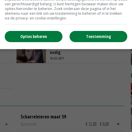
van gerechtvaardigd belang. U kunt hiertegen bezwaar maken door uw
opties hieronder te beheren. Zoek onderaan deze pagina of in het
sitemenu naar een link om uw toestemming te beheren of in te trekken
via de privacy- en cookie-instellingen.
Opties beheren
Toestemming
as
Brede knelgevallenregeling is snel
nodig
16-02-2017
Scharreleieren maat 59
Barneveld
€ 12,00
€ 0,00