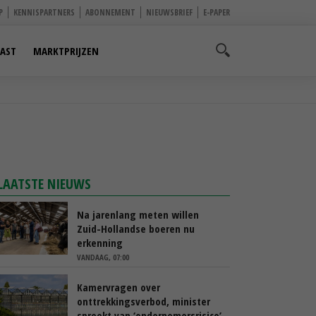
P
KENNISPARTNERS
ABONNEMENT
NIEUWSBRIEF
E-PAPER
AST
MARKTPRIJZEN
LAATSTE NIEUWS
Na jarenlang meten willen
Zuid-Hollandse boeren nu
erkenning
VANDAAG, 07:00
Kamervragen over
onttrekkingsverbod, minister
spreekt van ‘ondernemersrisico’