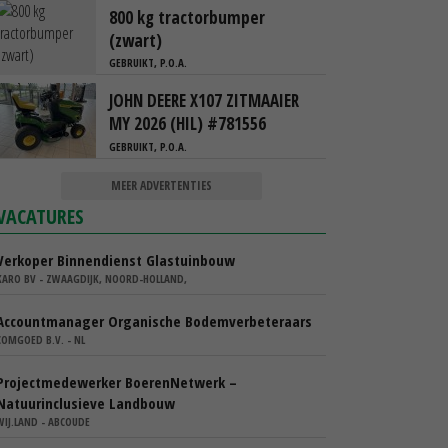
800 kg tractorbumper
(zwart)
GEBRUIKT, P.O.A.
JOHN DEERE X107 ZITMAAIER
MY 2026 (HIL) #781556
GEBRUIKT, P.O.A.
MEER ADVERTENTIES
VACATURES
Verkoper Binnendienst Glastuinbouw
KARO BV - ZWAAGDIJK, NOORD-HOLLAND,
Accountmanager Organische Bodemverbeteraars
COMGOED B.V. - NL
Projectmedewerker BoerenNetwerk –
Natuurinclusieve Landbouw
WIJ.LAND - ABCOUDE