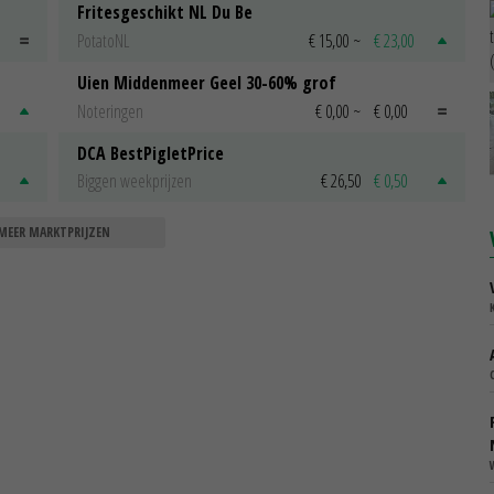
Fritesgeschikt NL Du Be
PotatoNL
€ 15,00
~
€ 23,00
Uien Middenmeer Geel 30-60% grof
Noteringen
€ 0,00
~
€ 0,00
DCA BestPigletPrice
Biggen weekprijzen
€ 26,50
€ 0,50
MEER MARKTPRIJZEN