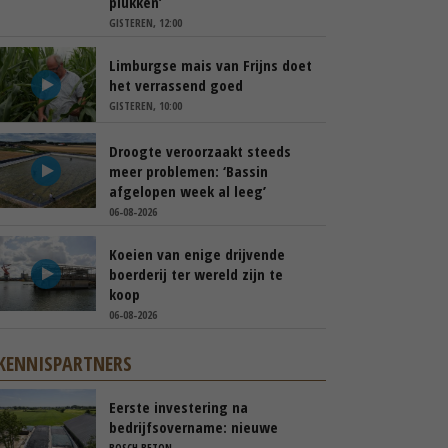
plukken’
GISTEREN, 12:00
Limburgse mais van Frijns doet
het verrassend goed
GISTEREN, 10:00
Droogte veroorzaakt steeds
meer problemen: ‘Bassin
afgelopen week al leeg’
06-08-2026
Koeien van enige drijvende
boerderij ter wereld zijn te
koop
06-08-2026
KENNISPARTNERS
Eerste investering na
bedrijfsovername: nieuwe
sleufsilo’s
BOSCH BETON