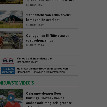
GISTEREN, 16:27
‘Rendement van Krullvarkens
komt van de overkant’
GISTEREN, 15:30
Oorlogen en El Niño stuwen
voedselprijzen op
GISTEREN, 15:04
Van oud dak naar nieuw dak
Dat energie levert.
Huisman Gemert-Bouwen in Vertrouwen
Hallenbouw, Renovatie & Bouwmaterialen
NIEUWSTE VIDEO'S
Oekraïne-vlogger Kees
Huizinga: ‘Bezoek van de
ambassade mag zelf groente