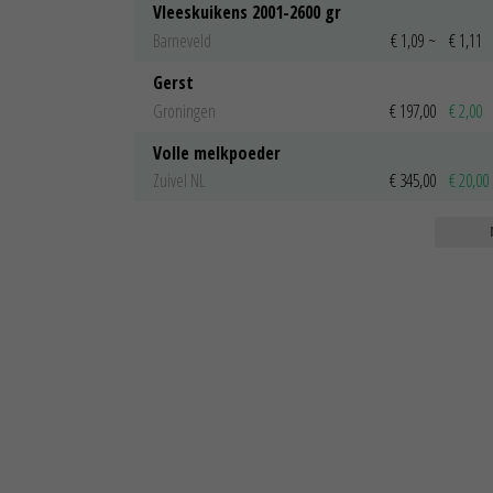
Vleeskuikens 2001-2600 gr
Barneveld
€ 1,09
~
€ 1,11
Gerst
Groningen
€ 197,00
€ 2,00
Volle melkpoeder
Zuivel NL
€ 345,00
€ 20,00