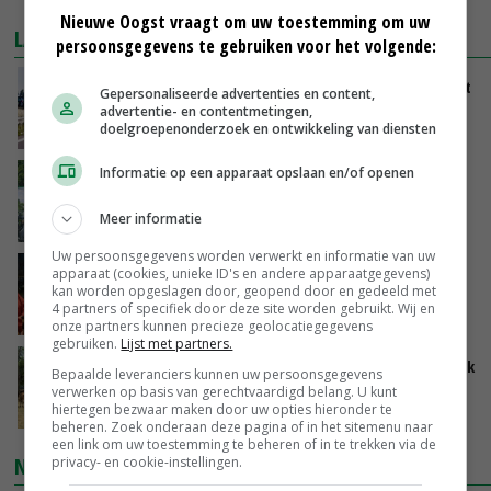
Nieuwe Oogst vraagt om uw toestemming om uw
LAATSTE NIEUWS
persoonsgegevens te gebruiken voor het volgende:
LTO en NAJK roepen leden op Brabants protest
Gepersonaliseerde advertenties en content,
te steunen
advertentie- en contentmetingen,
doelgroepenonderzoek en ontwikkeling van diensten
VANDAAG, 12:29
Informatie op een apparaat opslaan en/of openen
Oekraïne-vlogger Kees Huizinga: ‘Bezoek van
de ambassade mag zelf groente plukken’
Meer informatie
VANDAAG, 12:00
Uw persoonsgegevens worden verwerkt en informatie van uw
Ministerie zoekt tweehonderd agrariërs die
apparaat (cookies, unieke ID's en andere apparaatgegevens)
kan worden opgeslagen door, geopend door en gedeeld met
mee willen denken
4 partners of specifiek door deze site worden gebruikt. Wij en
VANDAAG, 11:34
onze partners kunnen precieze geolocatiegegevens
gebruiken.
Lijst met partners.
Droogte zet Britse melkveehouderij onder druk
Bepaalde leveranciers kunnen uw persoonsgegevens
verwerken op basis van gerechtvaardigd belang. U kunt
hiertegen bezwaar maken door uw opties hieronder te
VANDAAG, 11:04
beheren. Zoek onderaan deze pagina of in het sitemenu naar
een link om uw toestemming te beheren of in te trekken via de
NIEUWSTE VIDEO'S
privacy- en cookie-instellingen.