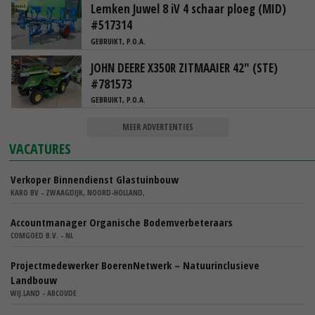
Lemken Juwel 8 iV 4 schaar ploeg (MID)
#517314
GEBRUIKT, P.O.A.
JOHN DEERE X350R ZITMAAIER 42" (STE)
#781573
GEBRUIKT, P.O.A.
MEER ADVERTENTIES
VACATURES
Verkoper Binnendienst Glastuinbouw
KARO BV - ZWAAGDIJK, NOORD-HOLLAND,
Accountmanager Organische Bodemverbeteraars
COMGOED B.V. - NL
Projectmedewerker BoerenNetwerk – Natuurinclusieve
Landbouw
WIJ.LAND - ABCOUDE