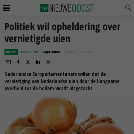
Politiek wil opheldering over
vernietigde uien
NIEUWS
AKKERBOUW
HAIJO DODDE
06 JUN 2019 OM 14:07
UUR
Nederlandse Europarlementariërs willen dat de
vernietiging van Nederlandse uien door de Hongaarse
overheid tot de bodem wordt uitgezocht.