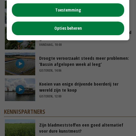
Oekraïne-vlogger Kees Huizinga: ‘Bezoek van
Toestemming
de ambassade mag zelf groente plukken’
VANDAAG, 12:00
Opties beheren
Limburgse mais van Frijns doet het verrassend
goed
VANDAAG, 10:00
Droogte veroorzaakt steeds meer problemen:
‘Bassin afgelopen week al leeg’
GISTEREN, 14:06
Koeien van enige drijvende boerderij ter
wereld zijn te koop
GISTEREN, 12:00
KENNISPARTNERS
Zijn bladmeststoffen een goed alternatief
voor dure kunstmest?