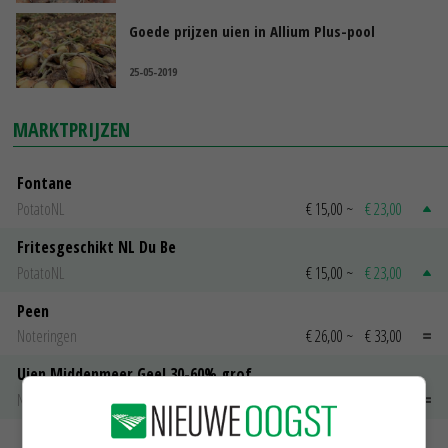
Goede prijzen uien in Allium Plus-pool
25-05-2019
MARKTPRIJZEN
Fontane
PotatoNL
€ 15,00
~
€ 23,00
Fritesgeschikt NL Du Be
PotatoNL
€ 15,00
~
€ 23,00
Peen
Noteringen
€ 26,00
~
€ 33,00
Uien Middenmeer Geel 30-60% grof
Noteringen
€ 0,00
~
€ 0,00
MEER MARKTPRIJZEN