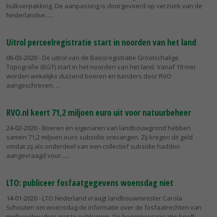
bulkverpakking. De aanpassing is doorgevoerd op verzoek van de
Nederlandse...
Uitrol perceelregistratie start in noorden van het land
06-03-2020
- De uitrol van de Basisregistratie Grootschalige
Topografie (BGT) start in het noorden van het land. Vanaf 19 mei
worden wekelijks duizend boeren en tuinders door RVO
aangeschreven.
RVO.nl keert 71,2 miljoen euro uit voor natuurbeheer
24-02-2020
- Boeren en eigenaren van landbouwgrond hebben
samen 71,2 miljoen euro subsidie ontvangen. Zij kregen dit geld
omdat zij als onderdeel van een collectief subsidie hadden
aangevraagd voor...
LTO: publiceer fosfaatgegevens woensdag niet
14-01-2020
- LTO Nederland vraagt landbouwminister Carola
Schouten om woensdag de informatie over de fosfaatrechten van
melkveehouders niet te publiceren. De boerenorganisatie heeft