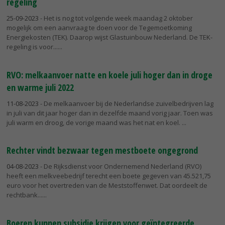
regeling
25-09-2023
- Het is nog tot volgende week maandag 2 oktober
mogelijk om een aanvraag te doen voor de Tegemoetkoming
Energiekosten (TEK). Daarop wijst Glastuinbouw Nederland. De TEK-
regeling is voor...
RVO: melkaanvoer natte en koele juli hoger dan in droge
en warme juli 2022
11-08-2023
- De melkaanvoer bij de Nederlandse zuivelbedrijven lag
in juli van dit jaar hoger dan in dezelfde maand vorig jaar. Toen was
juli warm en droog, de vorige maand was het nat en koel.
Rechter vindt bezwaar tegen mestboete ongegrond
04-08-2023
- De Rijksdienst voor Ondernemend Nederland (RVO)
heeft een melkveebedrijf terecht een boete gegeven van 45.521,75
euro voor het overtreden van de Meststoffenwet. Dat oordeelt de
rechtbank...
Boeren kunnen subsidie krijgen voor geïntegreerde