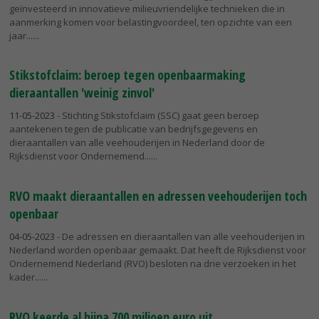
geïnvesteerd in innovatieve milieuvriendelijke technieken die in
aanmerking komen voor belastingvoordeel, ten opzichte van een
jaar...
Stikstofclaim: beroep tegen openbaarmaking
dieraantallen 'weinig zinvol'
11-05-2023
- Stichting Stikstofclaim (SSC) gaat geen beroep
aantekenen tegen de publicatie van bedrijfsgegevens en
dieraantallen van alle veehouderijen in Nederland door de
Rijksdienst voor Ondernemend...
RVO maakt dieraantallen en adressen veehouderijen toch
openbaar
04-05-2023
- De adressen en dieraantallen van alle veehouderijen in
Nederland worden openbaar gemaakt. Dat heeft de Rijksdienst voor
Ondernemend Nederland (RVO) besloten na drie verzoeken in het
kader...
RVO keerde al bijna 700 miljoen euro uit