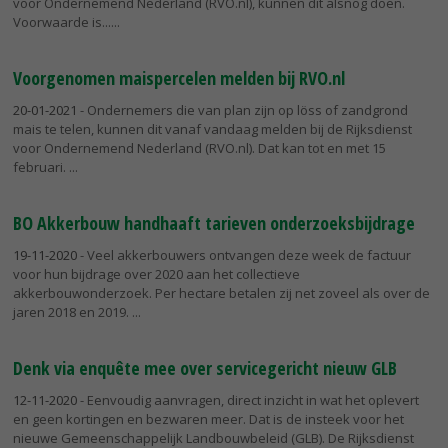
voor Ondernemend Nederland (RVO.nl), kunnen dit alsnog doen.
Voorwaarde is...
Voorgenomen maispercelen melden bij RVO.nl
20-01-2021
- Ondernemers die van plan zijn op löss of zandgrond
mais te telen, kunnen dit vanaf vandaag melden bij de Rijksdienst
voor Ondernemend Nederland (RVO.nl). Dat kan tot en met 15
februari.
BO Akkerbouw handhaaft tarieven onderzoeksbijdrage
19-11-2020
- Veel akkerbouwers ontvangen deze week de factuur
voor hun bijdrage over 2020 aan het collectieve
akkerbouwonderzoek. Per hectare betalen zij net zoveel als over de
jaren 2018 en 2019.
Denk via enquête mee over servicegericht nieuw GLB
12-11-2020
- Eenvoudig aanvragen, direct inzicht in wat het oplevert
en geen kortingen en bezwaren meer. Dat is de insteek voor het
nieuwe Gemeenschappelijk Landbouwbeleid (GLB). De Rijksdienst