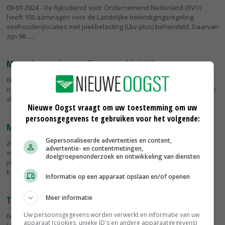
09-01-2024
- De Rijksdienst voor Ondernemend Nederland (RVO)
heeft 100 aanvragen voor de Landelijke beëindigingsregeling
veehouderijlocaties met piekbelasting (Lbv-plus) behandeld. Daarvan
zijn 98...
Meer vleesvarkens geëxporteerd in 2023
06-01-2024
- De export van Nederlandse vleesvarkens dook in 2021
naar een dieptepunt. Sindsdien krabbelt de afzet naar buitenlandse
slachterijen weer op, zo blijkt uit de exportcijfers van de...
Nieuwe Oogst vraagt om uw toestemming om uw
persoonsgegevens te gebruiken voor het volgende:
Meer budget voor energiezuinige technieken
Gepersonaliseerde advertenties en content,
29-12-2023
- De mogelijkheden voor ondernemers om met fiscaal
advertentie- en contentmetingen,
voordeel te investeren in energiezuinige technieken wordt volgend
doelgroepenonderzoek en ontwikkeling van diensten
jaar verruimd. In 2024 is er een budget van 259 miljoen euro
beschikbaar,...
Informatie op een apparaat opslaan en/of openen
Meer informatie
Teller uitkoopregelingen staat op 1.219 aanmeldingen
Uw persoonsgegevens worden verwerkt en informatie van uw
04-12-2023
- 1.219 veehouders hebben zich aangemeld voor de
apparaat (cookies, unieke ID's en andere apparaatgegevens)