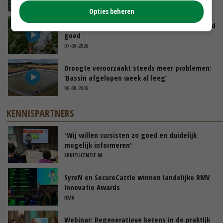
07-08-2026
Opties beheren
Limburgse mais van Frijns doet het verrassend
goed
07-08-2026
Droogte veroorzaakt steeds meer problemen:
‘Bassin afgelopen week al leeg’
06-08-2026
KENNISPARTNERS
'Wij willen cursisten zo goed en duidelijk
mogelijk informeren'
SPUITLICENTIE.NL
SyreN en SecureCattle winnen landelijke RMV
Innovatie Awards
RMV
Webinar: Regeneratieve ketens in de praktijk