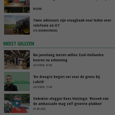
REGENL
Twee adviseurs zijn vraagbaak voor leden over
telefonie en ICT
LTO LEDENVOORDEEL
MEEST GELEZEN
Na jarenlang meten willen Zuid-Hollandse
boeren nu erkenning
GISTEREN, 07:00
‘De droogte begint ver voor de grens bij
Lobith’
GISTEREN, 11:00
Oekraïne-vlogger Kees Huizinga: ‘Bezoek van
de ambassade mag zelf groente plukken’
07-08-2026