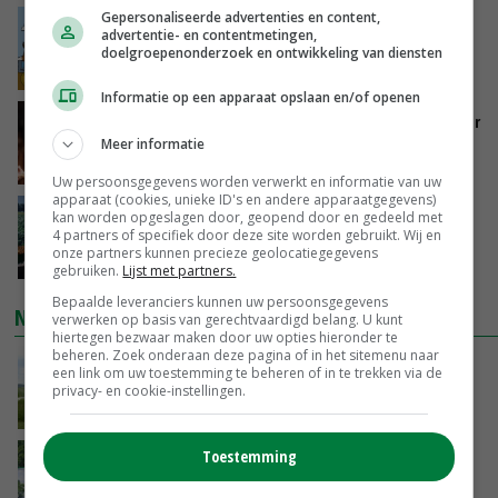
Gepersonaliseerde advertenties en content,
Internationale vraag naar geitenzuivel blijft
advertentie- en contentmetingen,
groot: Nederland in Europese top
doelgroepenonderzoek en ontwikkeling van diensten
GISTEREN, 15:33
Informatie op een apparaat opslaan en/of openen
Vlaamse varkensstapel krimpt, pluimveesector
groeit door schaalvergroting
Meer informatie
GISTEREN, 15:20
Uw persoonsgegevens worden verwerkt en informatie van uw
apparaat (cookies, unieke ID's en andere apparaatgegevens)
‘Cijfer jezelf niet weg en doe vooral ook waar
kan worden opgeslagen door, geopend door en gedeeld met
4 partners of specifiek door deze site worden gebruikt. Wij en
je gelukkig van wordt’
onze partners kunnen precieze geolocatiegegevens
GISTEREN, 13:31
gebruiken.
Lijst met partners.
Bepaalde leveranciers kunnen uw persoonsgegevens
NIEUWSTE VIDEO'S
verwerken op basis van gerechtvaardigd belang. U kunt
hiertegen bezwaar maken door uw opties hieronder te
beheren. Zoek onderaan deze pagina of in het sitemenu naar
POAH!: John Deere 7730
een link om uw toestemming te beheren of in te trekken via de
privacy- en cookie-instellingen.
GISTEREN, 10:00
Toestemming
Oekraïne-vlogger Kees Huizinga: ‘Bezoek van
de ambassade mag zelf groente plukken’