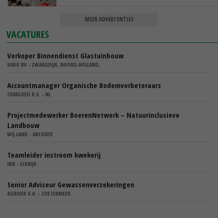
MEER ADVERTENTIES
VACATURES
Verkoper Binnendienst Glastuinbouw
KARO BV - ZWAAGDIJK, NOORD-HOLLAND,
Accountmanager Organische Bodemverbeteraars
COMGOED B.V. - NL
Projectmedewerker BoerenNetwerk – Natuurinclusieve
Landbouw
WIJ.LAND - ABCOUDE
Teamleider instroom kwekerij
IBN - SCHAIJK
Senior Adviseur Gewassenverzekeringen
AGRIVER U.A. - ZOETERMEER