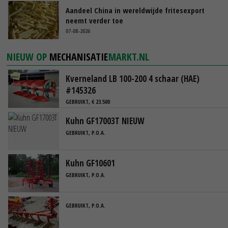
Aandeel China in wereldwijde fritesexport
neemt verder toe
07-08-2026
NIEUW OP
MECHANISATIE
MARKT.NL
Kverneland LB 100-200 4 schaar (HAE)
#145326
GEBRUIKT, € 23.500
Kuhn GF17003T NIEUW
GEBRUIKT, P.O.A.
Kuhn GF10601
GEBRUIKT, P.O.A.
GEBRUIKT, P.O.A.