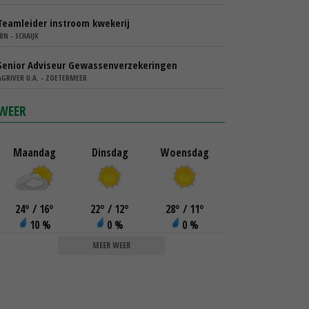
Teamleider instroom kwekerij
IBN - SCHAIJK
Senior Adviseur Gewassenverzekeringen
AGRIVER U.A. - ZOETERMEER
WEER
Maandag
Dinsdag
Woensdag
24
°
/ 16
°
22
°
/ 12
°
28
°
/ 11
°
10 %
0 %
0 %
MEER WEER