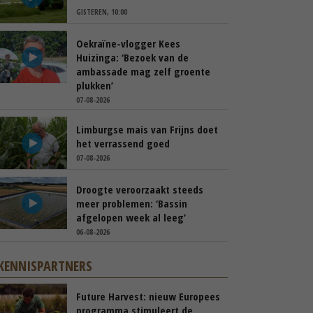
GISTEREN, 10:00
Oekraïne-vlogger Kees
Huizinga: ‘Bezoek van de
ambassade mag zelf groente
plukken’
07-08-2026
Limburgse mais van Frijns doet
het verrassend goed
07-08-2026
Droogte veroorzaakt steeds
meer problemen: ‘Bassin
afgelopen week al leeg’
06-08-2026
KENNISPARTNERS
Future Harvest: nieuw Europees
programma stimuleert de