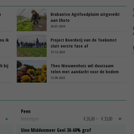
n
Brabantse Agrifoodpluim uitgereikt
aan Ekoto
29-07-2024
ou ik
Project Boerderij van de Toekomst
sluit eerste fase af
13-12-2023
k bij
Theo Nieuwenhuis wil duurzaam
telen met aandacht voor de bodem
12-08-2022
Peen
Noteringen
€ 26,00
~
€ 33,00
Uien Middenmeer Geel 30-60% grof