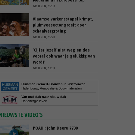
GISTEREN, 15:33
Vlaamse varkensstapel krimpt,
pluimveesector groeit door
schaalvergroting
GISTEREN, 15:20
‘Cijfer jezelf niet weg en doe
vooral ook waar je gelukkig van
wordt’
GISTEREN, 13:31
Huisman Gemert-Bouwen in Vertrouwen
Hallenbouw, Renovatie & Bouwmaterialen
Van oud dak naar nieuw dak
Dat energie levert.
NIEUWSTE VIDEO'S
POAH!: John Deere 7730