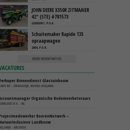
JOHN DEERE X350R ZITMAAIER
42" (STE) #781573
GEBRUIKT, P.O.A.
Schuitemaker Rapide 135
opraapwagen
2004, P.O.A.
MEER ADVERTENTIES
VACATURES
Verkoper Binnendienst Glastuinbouw
KARO BV - ZWAAGDIJK, NOORD-HOLLAND,
Accountmanager Organische Bodemverbeteraars
COMGOED B.V. - NL
Projectmedewerker BoerenNetwerk –
Natuurinclusieve Landbouw
WIJ.LAND - ABCOUDE