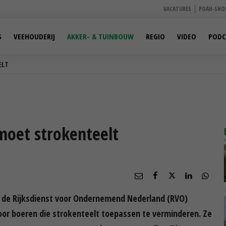
VACATURES
POAH-SHO
S
VEEHOUDERIJ
AKKER- & TUINBOUW
REGIO
VIDEO
PODC
ELT
moet strokenteelt
 de Rijksdienst voor Ondernemend Nederland (RVO)
or boeren die strokenteelt toepassen te verminderen. Ze