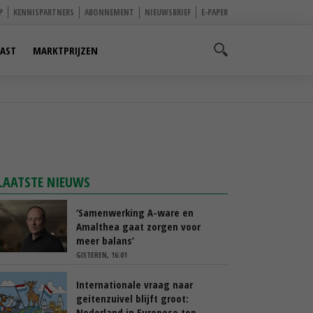
P
KENNISPARTNERS
ABONNEMENT
NIEUWSBRIEF
E-PAPER
AST
MARKTPRIJZEN
LAATSTE NIEUWS
‘Samenwerking A-ware en
Amalthea gaat zorgen voor
meer balans’
GISTEREN, 16:01
Internationale vraag naar
geitenzuivel blijft groot:
Nederland in Europese top