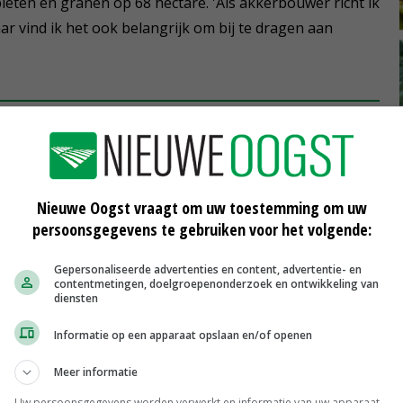
eten en granen op 68 hectare. 'Als akkerbouwer richt ik
ar vind ik het ook belangrijk om bij te dragen aan
 ik nu veel meer stroken intekenen en
 tijd
)
Nieuwe Oogst vraagt om uw toestemming om uw
persoonsgegevens te gebruiken voor het volgende:
oe en legt natuurlijke akkerranden aan, zowel aan de
Gepersonaliseerde advertenties en content, advertentie- en
t is goed voor insecten, maar ook voor de zeldzame
contentmetingen, doelgroepenonderzoek en ontwikkeling van
.
diensten
Informatie op een apparaat opslaan en/of openen
 van strokenteelt. 'Ik experimenteer met strokenteelt op
Meer informatie
n 27 meter breed. Veel van mijn machines hebben die
lledig hoef aan te passen.'
Uw persoonsgegevens worden verwerkt en informatie van uw apparaat