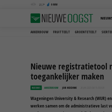
0 MM
27,7
NIEUW
AKKERBOUW
FRUITTEELT
GROENTETEELT
SIERTE
Nieuwe registratietool 
toegankelijker maken
NIEUWS
AKKERBOUW
JOB HIDDINK
28 JAN 2025 OM 15:35
UUR
Wageningen University & Research (WUR) en
werken samen om de administratieve last vo