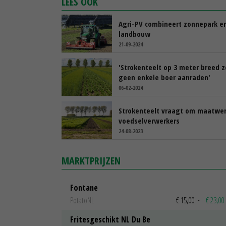
LEES OOK
Agri-PV combineert zonnepark e
landbouw
21-09-2024
'Strokenteelt op 3 meter breed z
geen enkele boer aanraden'
06-02-2024
Strokenteelt vraagt om maatwer
voedselverwerkers
24-08-2023
MARKTPRIJZEN
Fontane
PotatoNL
€ 15,00
~
€ 23,00
Fritesgeschikt NL Du Be