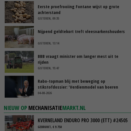
Eerste proefrooiing Fontane wijst op grote
achterstand
GISTEREN, 09:35
Nijpend geldtekort treft vleesvarkenshouders
GISTEREN, 13:14
BBB vraagt minister om langer mest uit te
rijden
GISTEREN, 15:47
Rabo-topman blij met beweging op
stikstofdossier: ‘Verdienmodel van boeren
blijft cruciaal’
04-08-2026
NIEUW OP
MECHANISATIE
MARKT.NL
KVERNELAND ENDURO PRO 3000 (ETT) #24505
GEBRUIKT, € 9.750