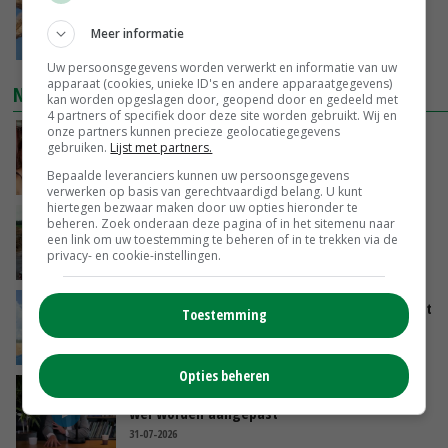
Tarwemarkt zoekt nieuwe balans
Meer informatie
GISTEREN, 15:25
Uw persoonsgegevens worden verwerkt en informatie van uw
apparaat (cookies, unieke ID's en andere apparaatgegevens)
NIEUWSTE VIDEO'S
kan worden opgeslagen door, geopend door en gedeeld met
4 partners of specifiek door deze site worden gebruikt. Wij en
onze partners kunnen precieze geolocatiegegevens
Danique in Canada: ‘Superveel schik gehad
gebruiken.
Lijst met partners.
tijdens stage’
Bepaalde leveranciers kunnen uw persoonsgegevens
04-08-2026
verwerken op basis van gerechtvaardigd belang. U kunt
hiertegen bezwaar maken door uw opties hieronder te
POAH!: Fendt 1042
beheren. Zoek onderaan deze pagina of in het sitemenu naar
een link om uw toestemming te beheren of in te trekken via de
privacy- en cookie-instellingen.
01-08-2026
Oekraïne-vlogger Kees Huizinga: ‘Tarwe wordt
Toestemming
geperst, koeien hebben stro nodig’
31-07-2026
Opties beheren
‘Stikstofbrief hoeft niet van tafel, maar moet
wel worden aangepast’
31-07-2026