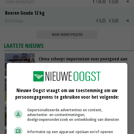
Zuivel weekprijzen
€ 134,00
€ 0,00
Boeren Gouda 12 kg
Boerenkaas
€ 6,05
€ 0,00
MEER MARKTPRIJZEN
LAATSTE NIEUWS
China scherpt importeisen voor pootgoed aan
vanwege zebrachipbacterie
GISTEREN, 16:25
BBB vraagt minister om langer mest uit te
rijden
Nieuwe Oogst vraagt om uw toestemming om uw
persoonsgegevens te gebruiken voor het volgende:
GISTEREN, 15:47
Panelen houden kas koeler: ‘De eerste indruk
Gepersonaliseerde advertenties en content,
advertentie- en contentmetingen,
schrikt veel tuinders af’
doelgroepenonderzoek en ontwikkeling van diensten
GISTEREN, 15:27
Informatie op een apparaat opslaan en/of openen