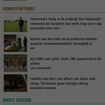
KENNISPARTNERS
Tomorrow’s Dairy in de praktijk: Bas Duineveld
reduceert de footprint van melk stap voor stap
VREUGDENHIL DAIRY FOODS
Koeien aan het voer en in productie houden:
waarom ‘immuunmodulatie’ belangrijk is
tijdens de transitieperiode
AHV
Bij CONO aan tafel: Sinds 1901 geworteld in de
polder
CONO KAASMAKERS
Familie Van Vliet ziet effect van bolus snel
terug: ‘De koeien gaan rustiger droog’
BOEHRINGER INGELHEIM
MEEST GELEZEN