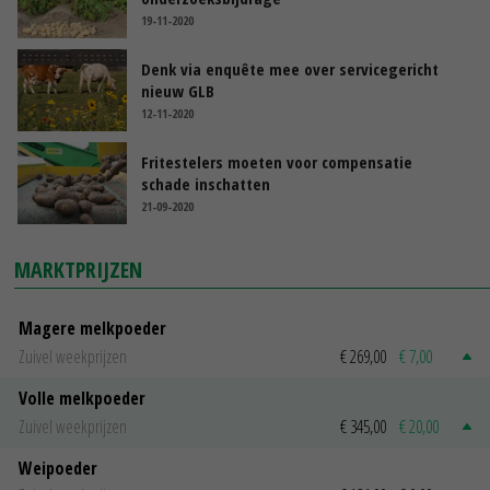
19-11-2020
Denk via enquête mee over servicegericht
nieuw GLB
12-11-2020
Fritestelers moeten voor compensatie
schade inschatten
21-09-2020
MARKTPRIJZEN
Magere melkpoeder
Zuivel weekprijzen
€ 269,00
€ 7,00
Volle melkpoeder
Zuivel weekprijzen
€ 345,00
€ 20,00
Weipoeder