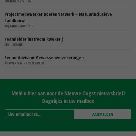
COMGOED B.V. - NL
Projectmedewerker BoerenNetwerk – Natuurinclusieve
Landbouw
WIJ.LAND - ABCOUDE
Teamleider instroom kwekerij
IBN - SCHAIJK
Senior Adviseur Gewassenverzekeringen
AGRIVER U.A. - ZOETERMEER
Meld u hier aan voor de Nieuwe Oogst nieuwsbrief!
Dagelijks in uw mailbox
AANMELDEN