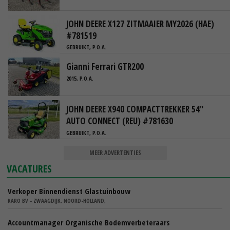
JOHN DEERE X127 ZITMAAIER MY2026 (HAE)
#781519
GEBRUIKT, P.O.A.
Gianni Ferrari GTR200
2015, P.O.A.
JOHN DEERE X940 COMPACTTREKKER 54"
AUTO CONNECT (REU) #781630
GEBRUIKT, P.O.A.
MEER ADVERTENTIES
VACATURES
Verkoper Binnendienst Glastuinbouw
KARO BV - ZWAAGDIJK, NOORD-HOLLAND,
Accountmanager Organische Bodemverbeteraars