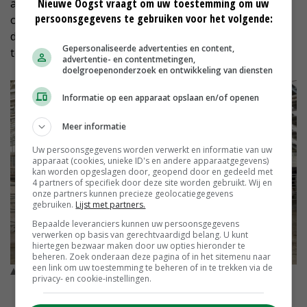
Nieuwe Oogst vraagt om uw toestemming om uw
ander soort inzicht. Elke melkbeurt levert informatie
persoonsgegevens te gebruiken voor het volgende:
op. Niet alleen over de melkproductie, maar ook over
de gezondheid van de koe. Afwijkingen in celgetal of
Gepersonaliseerde advertenties en content,
temperatuur vallen sneller op.
advertentie- en contentmetingen,
doelgroepenonderzoek en ontwikkeling van diensten
Informatie op een apparaat opslaan en/of openen
Meer informatie
Uw persoonsgegevens worden verwerkt en informatie van uw
apparaat (cookies, unieke ID's en andere apparaatgegevens)
kan worden opgeslagen door, geopend door en gedeeld met
4 partners of specifiek door deze site worden gebruikt. Wij en
onze partners kunnen precieze geolocatiegegevens
gebruiken.
Lijst met partners.
Bepaalde leveranciers kunnen uw persoonsgegevens
verwerken op basis van gerechtvaardigd belang. U kunt
hiertegen bezwaar maken door uw opties hieronder te
beheren. Zoek onderaan deze pagina of in het sitemenu naar
een link om uw toestemming te beheren of in te trekken via de
De Nieuw-Zeelandse melkveehouder Bruce Dinnington is
privacy- en cookie-instellingen.
tevreden over de robots in zijn stal. © Ernie Buts