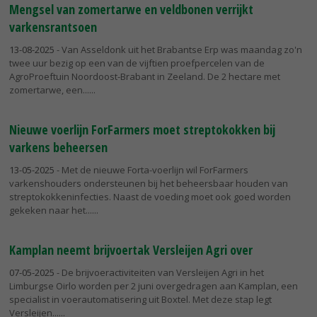
Mengsel van zomertarwe en veldbonen verrijkt
varkensrantsoen
13-08-2025
- Van Asseldonk uit het Brabantse Erp was maandag zo'n
twee uur bezig op een van de vijftien proefpercelen van de
AgroProeftuin Noordoost-Brabant in Zeeland. De 2 hectare met
zomertarwe, een...
Nieuwe voerlijn ForFarmers moet streptokokken bij
varkens beheersen
13-05-2025
- Met de nieuwe Forta-voerlijn wil ForFarmers
varkenshouders ondersteunen bij het beheersbaar houden van
streptokokkeninfecties. Naast de voeding moet ook goed worden
gekeken naar het...
Kamplan neemt brijvoertak Versleijen Agri over
07-05-2025
- De brijvoeractiviteiten van Versleijen Agri in het
Limburgse Oirlo worden per 2 juni overgedragen aan Kamplan, een
specialist in voerautomatisering uit Boxtel. Met deze stap legt
Versleijen...