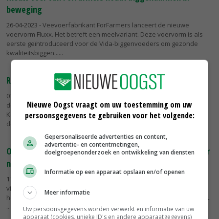
beweging
26-04-2023
- Veevoerfabrikant ForFarmers lanceert de nieuwe
voervorm Fluxx. Het betreft een meelvariant. Deze voervorm is als
eerste geïntroduceerd voor de Vida-biggenvoeders om gezonde
kwaliteitsbiggen...
Rabobank: ook in 2023 matige export varkensvlees
01-02-2023
- Rabobank verwacht ook in 2023 een matige markt voor
Nieuwe Oogst vraagt om uw toestemming om uw
de export van varkensvlees vanuit de 27 EU-landen en het Verenigd
persoonsgegevens te gebruiken voor het volgende:
Koninkrijk. In het eerste kwartaal van 2023 neemt de export van
deze...
Gepersonaliseerde advertenties en content,
advertentie- en contentmetingen,
Onderzoekers: kans op virusverspreiding via varkensvoer
doelgroepenonderzoek en ontwikkeling van diensten
nihil
Informatie op een apparaat opslaan en/of openen
11-01-2023
- De belangrijkste risicofactoren bij de verspreiding van
virusaandoeningen als PRRS of PED in de varkenshouderij zijn niet
Meer informatie
het voer, maar lokale transmissies, dierverplaatsingen, veewagens...
Uw persoonsgegevens worden verwerkt en informatie van uw
apparaat (cookies, unieke ID's en andere apparaatgegevens)