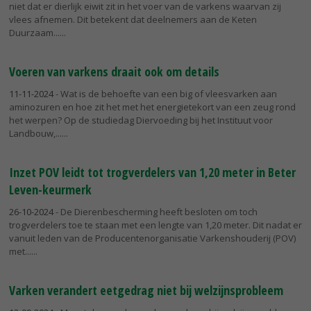
niet dat er dierlijk eiwit zit in het voer van de varkens waarvan zij
vlees afnemen. Dit betekent dat deelnemers aan de Keten
Duurzaam...
Voeren van varkens draait ook om details
11-11-2024
- Wat is de behoefte van een big of vleesvarken aan
aminozuren en hoe zit het met het energietekort van een zeug rond
het werpen? Op de studiedag Diervoeding bij het Instituut voor
Landbouw,...
Inzet POV leidt tot trogverdelers van 1,20 meter in Beter
Leven-keurmerk
26-10-2024
- De Dierenbescherming heeft besloten om toch
trogverdelers toe te staan met een lengte van 1,20 meter. Dit nadat er
vanuit leden van de Producentenorganisatie Varkenshouderij (POV)
met...
Varken verandert eetgedrag niet bij welzijnsprobleem