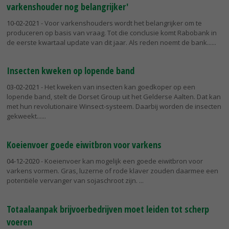
varkenshouder nog belangrijker'
10-02-2021
- Voor varkenshouders wordt het belangrijker om te
produceren op basis van vraag. Tot die conclusie komt Rabobank in
de eerste kwartaal update van dit jaar. Als reden noemt de bank...
Insecten kweken op lopende band
03-02-2021
- Het kweken van insecten kan goedkoper op een
lopende band, stelt de Dorset Group uit het Gelderse Aalten. Dat kan
met hun revolutionaire Winsect-systeem. Daarbij worden de insecten
gekweekt...
Koeienvoer goede eiwitbron voor varkens
04-12-2020
- Koeienvoer kan mogelijk een goede eiwitbron voor
varkens vormen. Gras, luzerne of rode klaver zouden daarmee een
potentiële vervanger van sojaschroot zijn.
Totaalaanpak brijvoerbedrijven moet leiden tot scherp
voeren