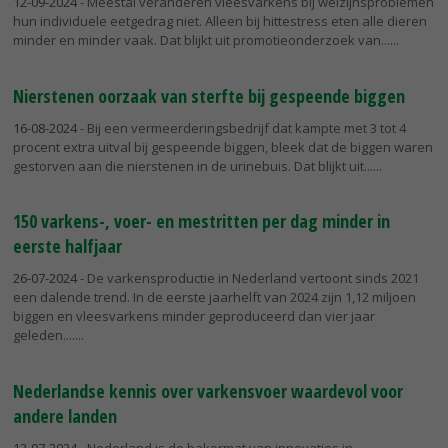
12-09-2024
- Meestal veranderen vleesvarkens bij welzijnsproblemen
hun individuele eetgedrag niet. Alleen bij hittestress eten alle dieren
minder en minder vaak. Dat blijkt uit promotieonderzoek van...
Nierstenen oorzaak van sterfte bij gespeende biggen
16-08-2024
- Bij een vermeerderingsbedrijf dat kampte met 3 tot 4
procent extra uitval bij gespeende biggen, bleek dat de biggen waren
gestorven aan die nierstenen in de urinebuis. Dat blijkt uit...
150 varkens-, voer- en mestritten per dag minder in
eerste halfjaar
26-07-2024
- De varkensproductie in Nederland vertoont sinds 2021
een dalende trend. In de eerste jaarhelft van 2024 zijn 1,12 miljoen
biggen en vleesvarkens minder geproduceerd dan vier jaar
geleden....
Nederlandse kennis over varkensvoer waardevol voor
andere landen