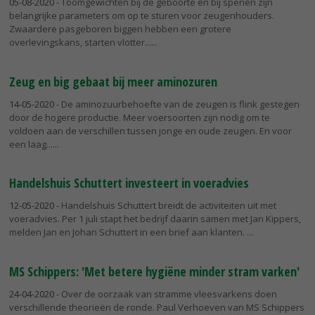
05-08-2020
- Toomgewichten bij de geboorte en bij spenen zijn
belangrijke parameters om op te sturen voor zeugenhouders.
Zwaardere pasgeboren biggen hebben een grotere
overlevingskans, starten vlotter...
Zeug en big gebaat bij meer aminozuren
14-05-2020
- De aminozuurbehoefte van de zeugen is flink gestegen
door de hogere productie. Meer voersoorten zijn nodig om te
voldoen aan de verschillen tussen jonge en oude zeugen. En voor
een laag...
Handelshuis Schuttert investeert in voeradvies
12-05-2020
- Handelshuis Schuttert breidt de activiteiten uit met
voeradvies. Per 1 juli stapt het bedrijf daarin samen met Jan Kippers,
melden Jan en Johan Schuttert in een brief aan klanten.
MS Schippers: 'Met betere hygiëne minder stram varken'
24-04-2020
- Over de oorzaak van stramme vleesvarkens doen
verschillende theorieën de ronde. Paul Verhoeven van MS Schippers