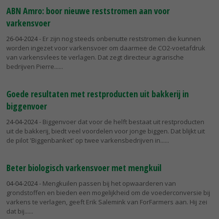
ABN Amro: boor nieuwe reststromen aan voor
varkensvoer
26-04-2024
- Er zijn nog steeds onbenutte reststromen die kunnen
worden ingezet voor varkensvoer om daarmee de CO2-voetafdruk
van varkensvlees te verlagen. Dat zegt directeur agrarische
bedrijven Pierre...
Goede resultaten met restproducten uit bakkerij in
biggenvoer
24-04-2024
- Biggenvoer dat voor de helft bestaat uit restproducten
uit de bakkerij, biedt veel voordelen voor jonge biggen. Dat blijkt uit
de pilot 'Biggenbanket' op twee varkensbedrijven in...
Beter biologisch varkensvoer met mengkuil
04-04-2024
- Mengkuilen passen bij het opwaarderen van
grondstoffen en bieden een mogelijkheid om de voederconversie bij
varkens te verlagen, geeft Erik Salemink van ForFarmers aan. Hij zei
dat bij...