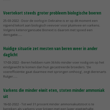
Voertekort steeds groter probleem biologische boeren
25-03-2022
- Door de oorlog in Oekraïne is er op dit moment een
nijpend tekort aan biologisch veevoer voor pluimvee en varkens.
Volgens ketenorganisatie Bionext is daarom met spoed een
derogatie...
Huidige situatie zet mesten van beren weer in ander
daglicht
17-03-2022
- Beren hebben ruim 36 kilo minder voer nodig om op het
eindgewicht te komen dan hun gecastreerde broeders. 'De
voerefficiëntie gaat daarmee met sprongen omhoog', zegt dierenarts
Rutger...
Varkens die minder eiwit eten, stoten minder ammoniak
uit
16-02-2022
- Tot wel 31 procent minder ammoniakuitstoot is te
bereiken als varkens voer krijgen met een lager eiwitgehalte,