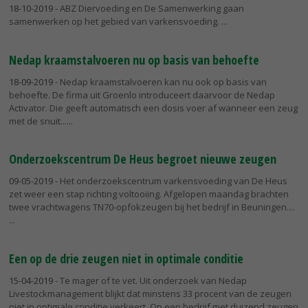
18-10-2019
- ABZ Diervoeding en De Samenwerking gaan
samenwerken op het gebied van varkensvoeding.
Nedap kraamstalvoeren nu op basis van behoefte
18-09-2019
- Nedap kraamstalvoeren kan nu ook op basis van
behoefte. De firma uit Groenlo introduceert daarvoor de Nedap
Activator. Die geeft automatisch een dosis voer af wanneer een zeug
met de snuit...
Onderzoekscentrum De Heus begroet nieuwe zeugen
09-05-2019
- Het onderzoekscentrum varkensvoeding van De Heus
zet weer een stap richting voltooiing. Afgelopen maandag brachten
twee vrachtwagens TN70-opfokzeugen bij het bedrijf in Beuningen....
Een op de drie zeugen niet in optimale conditie
15-04-2019
- Te mager of te vet. Uit onderzoek van Nedap
Livestockmanagement blijkt dat minstens 33 procent van de zeugen
niet in optimale conditie verkeert. Op een bedrijf met duizend zeugen