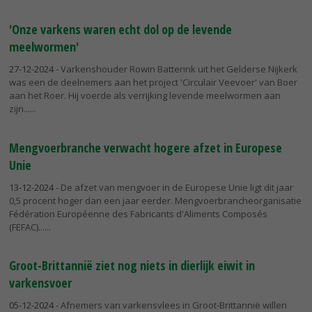
'Onze varkens waren echt dol op de levende
meelwormen'
27-12-2024
- Varkenshouder Rowin Batterink uit het Gelderse Nijkerk
was een de deelnemers aan het project 'Circulair Veevoer' van Boer
aan het Roer. Hij voerde als verrijking levende meelwormen aan
zijn...
Mengvoerbranche verwacht hogere afzet in Europese
Unie
13-12-2024
- De afzet van mengvoer in de Europese Unie ligt dit jaar
0,5 procent hoger dan een jaar eerder. Mengvoerbrancheorganisatie
Fédération Européenne des Fabricants d'Aliments Composés
(FEFAC)...
Groot-Brittannië ziet nog niets in dierlijk eiwit in
varkensvoer
05-12-2024
- Afnemers van varkensvlees in Groot-Brittannië willen