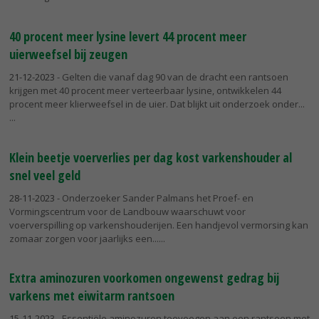
40 procent meer lysine levert 44 procent meer
uierweefsel bij zeugen
21-12-2023
- Gelten die vanaf dag 90 van de dracht een rantsoen
krijgen met 40 procent meer verteerbaar lysine, ontwikkelen 44
procent meer klierweefsel in de uier. Dat blijkt uit onderzoek onder...
Klein beetje voerverlies per dag kost varkenshouder al
snel veel geld
28-11-2023
- Onderzoeker Sander Palmans het Proef- en
Vormingscentrum voor de Landbouw waarschuwt voor
voerverspilling op varkenshouderijen. Een handjevol vermorsing kan
zomaar zorgen voor jaarlijks een...
Extra aminozuren voorkomen ongewenst gedrag bij
varkens met eiwitarm rantsoen
15-11-2023
- Essentiële aminozuren toevoegen aan een rantsoen met