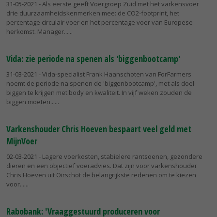
31-05-2021
- Als eerste geeft Voergroep Zuid met het varkensvoer
drie duurzaamheidskenmerken mee: de CO2-footprint, het
percentage circulair voer en het percentage voer van Europese
herkomst. Manager...
Vida: zie periode na spenen als 'biggenbootcamp'
31-03-2021
- Vida-specialist Frank Haanschoten van ForFarmers
noemt de periode na spenen de 'biggenbootcamp', met als doel
biggen te krijgen met body en kwaliteit. In vijf weken zouden de
biggen moeten...
Varkenshouder Chris Hoeven bespaart veel geld met
MijnVoer
02-03-2021
- Lagere voerkosten, stabielere rantsoenen, gezondere
dieren en een objectief voeradvies. Dat zijn voor varkenshouder
Chris Hoeven uit Oirschot de belangrijkste redenen om te kiezen
voor...
Rabobank: 'Vraaggestuurd produceren voor