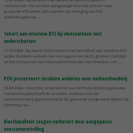
12-07-2024
- Nederland is de bakermat van innovaties in
varkensvoer. Die worden aangejaagd door het streven naar
productie-efficiëntie, het inspelen op verlaging van het
antibioticagebruik,...
Tekort aan vitamine B12 bij vleesvarkens niet
onderschatten
11-07-2024
- Bij zware vleesvarkens kan een tekort aan vitamine B12
leiden tot bleke varkens die vermageren en slecht groeien. Dat blijkt
uit het contact van een vleesvarkenshouder met Veekijker van...
POV presenteert circulaire ambities voor varkenshouderij
10-07-2024
- Voorzitter Linda Verriet van de Producentenorganisatie
Varkenshouderij heeft de circulaire ambities voor de
varkenshouderij gepresenteerd. Dit gebeurde vorige week tijdens de
lancering van...
Biestkwaliteit zeugen verbetert door aangepaste
voersamenstelling