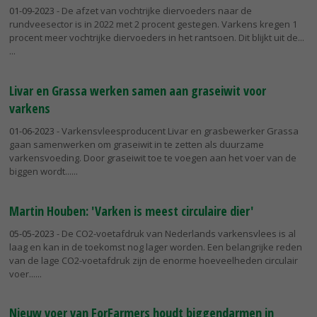
01-09-2023
- De afzet van vochtrijke diervoeders naar de
rundveesector is in 2022 met 2 procent gestegen. Varkens kregen 1
procent meer vochtrijke diervoeders in het rantsoen. Dit blijkt uit de...
Livar en Grassa werken samen aan graseiwit voor
varkens
01-06-2023
- Varkensvleesproducent Livar en grasbewerker Grassa
gaan samenwerken om graseiwit in te zetten als duurzame
varkensvoeding. Door graseiwit toe te voegen aan het voer van de
biggen wordt...
Martin Houben: 'Varken is meest circulaire dier'
05-05-2023
- De CO2-voetafdruk van Nederlands varkensvlees is al
laag en kan in de toekomst nog lager worden. Een belangrijke reden
van de lage CO2-voetafdruk zijn de enorme hoeveelheden circulair
voer...
Nieuw voer van ForFarmers houdt biggendarmen in