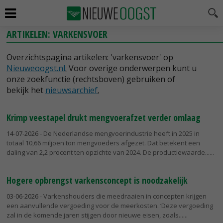
ARTIKELEN: VARKENSVOER
Overzichtspagina artikelen: 'varkensvoer' op
Nieuweoogst.nl
.
Voor overige onderwerpen kunt u
onze zoekfunctie (rechtsboven) gebruiken of
bekijk het
nieuwsarchief
.
Krimp veestapel drukt mengvoerafzet verder omlaag
14-07-2026
- De Nederlandse mengvoerindustrie heeft in 2025 in
totaal 10,66 miljoen ton mengvoeders afgezet. Dat betekent een
daling van 2,2 procent ten opzichte van 2024. De productiewaarde...
Hogere opbrengst varkensconcept is noodzakelijk
03-06-2026
- Varkenshouders die meedraaien in concepten krijgen
een aanvullende vergoeding voor de meerkosten. ‘Deze vergoeding
zal in de komende jaren stijgen door nieuwe eisen, zoals...