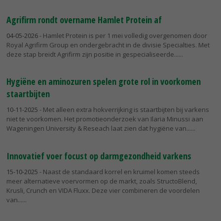
Agrifirm rondt overname Hamlet Protein af
04-05-2026
- Hamlet Protein is per 1 mei volledig overgenomen door
Royal Agrifirm Group en ondergebracht in de divisie Specialties. Met
deze stap breidt Agrifirm zijn positie in gespecialiseerde...
Hygiëne en aminozuren spelen grote rol in voorkomen
staartbijten
10-11-2025
- Met alleen extra hokverrijking is staartbijten bij varkens
niet te voorkomen. Het promotieonderzoek van Ilaria Minussi aan
Wageningen University & Reseach laat zien dat hygiëne van...
Innovatief voer focust op darmgezondheid varkens
15-10-2025
- Naast de standaard korrel en kruimel komen steeds
meer alternatieve voervormen op de markt, zoals StructoBlend,
Krusli, Crunch en VIDA Fluxx. Deze vier combineren de voordelen
van...