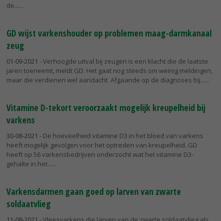
de...
GD wijst varkenshouder op problemen maag-darmkanaal
zeug
01-09-2021
- Verhoogde uitval bij zeugen is een klacht die de laatste
jaren toeneemt, meldt GD. Het gaat nog steeds om weinig meldingen,
maar die verdienen wel aandacht. Afgaande op de diagnoses bij...
Vitamine D-tekort veroorzaakt mogelijk kreupelheid bij
varkens
30-08-2021
- De hoeveelheid vitamine D3 in het bloed van varkens
heeft mogelijk gevolgen voor het optreden van kreupelheid. GD
heeft op 56 varkensbedrijven onderzocht wat het vitamine D3-
gehalte in het...
Varkensdarmen gaan goed op larven van zwarte
soldaatvlieg
11-08-2021
- Vleesvarkens die larven van de zwarte soldaatvlieg als