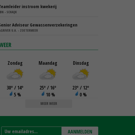
Teamleider instroom kwekerij
IBN - SCHAIJK
Senior Adviseur Gewassenverzekeringen
AGRIVER U.A. - ZOETERMEER
WEER
Zondag
Maandag
Dinsdag
30
°
/ 14
°
25
°
/ 16
°
23
°
/ 12
°
5 %
10 %
0 %
MEER WEER
AANMELDEN