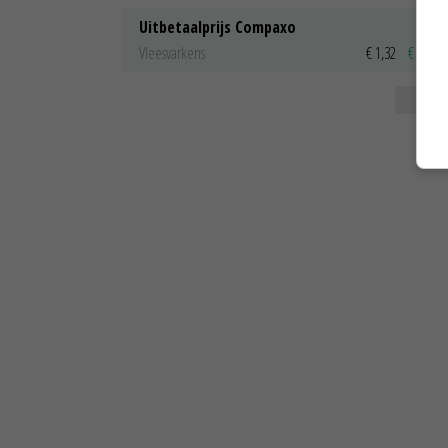
Uitbetaalprijs Compaxo
Vleesvarkens
€ 1,32
€ 0,10