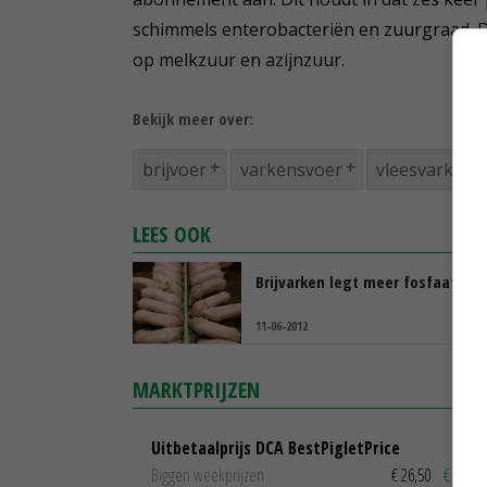
schimmels enterobacteriën en zuurgraad. D
op melkzuur en azijnzuur.
Bekijk meer over:
brijvoer
varkensvoer
vleesvarkens
LEES OOK
Brijvarken legt meer fosfaat vas
11-06-2012
MARKTPRIJZEN
Uitbetaalprijs DCA BestPigletPrice
Biggen weekprijzen
€ 26,50
€ 0,50