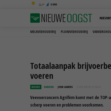
0 MM
22,7
NIEUW
MELKVEEHOUDERIJ
PLUIMVEEHOUDERIJ
VARKENSHOU
Totaalaanpak brijvoerbe
voeren
NIEUWS
VARKENS
JOHN LAMERS
23 NOV 2020 OM 16:24
UUR
Veevoerconcern Agrifirm komt met de TOP-aa
scherp voeren en problemen voorkomen.