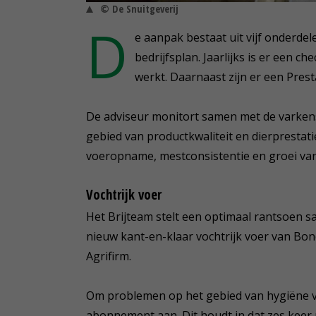
© De Snuitgeverij
D
e aanpak bestaat uit vijf onderdel
bedrijfsplan. Jaarlijks is er een c
werkt. Daarnaast zijn er een Pre
De adviseur monitort samen met de varkens
gebied van productkwaliteit en dierprestaties
voeropname, mestconsistentie en groei van
Vochtrijk voer
Het Brijteam stelt een optimaal rantsoen sa
nieuw kant-en-klaar vochtrijk voer van Bo
Agrifirm.
Om problemen op het gebied van hygiëne vo
abonnement aan. Dit houdt in dat zes keer