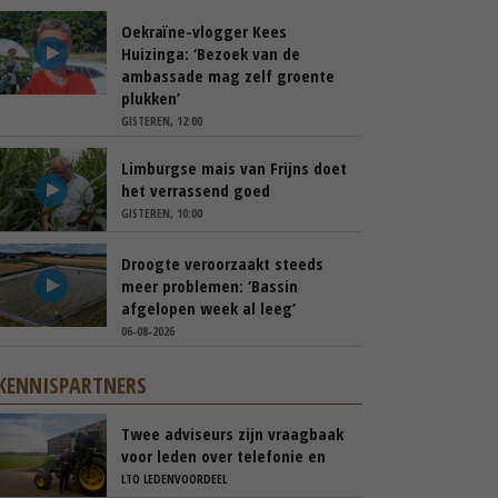
Oekraïne-vlogger Kees
Huizinga: ‘Bezoek van de
ambassade mag zelf groente
plukken’
GISTEREN, 12:00
Limburgse mais van Frijns doet
het verrassend goed
GISTEREN, 10:00
Droogte veroorzaakt steeds
meer problemen: ‘Bassin
afgelopen week al leeg’
06-08-2026
KENNISPARTNERS
Twee adviseurs zijn vraagbaak
voor leden over telefonie en
ICT
LTO LEDENVOORDEEL