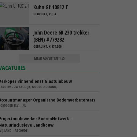
Kuhn Gf 10812 T
GEBRUIKT, P.O.A.
John Deere 6R 230 trekker
(BEN) #779282
GEBRUIKT, € 174.500
MEER ADVERTENTIES
VACATURES
Verkoper Binnendienst Glastuinbouw
KARO BV - ZWAAGDIJK, NOORD-HOLLAND,
Accountmanager Organische Bodemverbeteraars
COMGOED B.V. - NL
Projectmedewerker BoerenNetwerk –
Natuurinclusieve Landbouw
WIJ.LAND - ABCOUDE