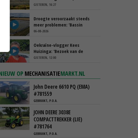
spreekt van ‘ondernemersrisico’
GISTEREN, 16:27
Droogte veroorzaakt steeds
meer problemen: ‘Bassin
afgelopen week al leeg’
06-08-2026
Oekraïne-vlogger Kees
Huizinga: ‘Bezoek van de
ambassade mag zelf groente
GISTEREN, 12:00
plukken’
NIEUW OP
MECHANISATIE
MARKT.NL
John Deere 6610 PQ (EMA)
#781559
GEBRUIKT, P.O.A.
JOHN DEERE 3038E
COMPACTTREKKER (LIE)
#781764
GEBRUIKT, P.O.A.