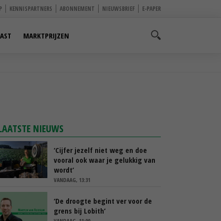
P
KENNISPARTNERS
ABONNEMENT
NIEUWSBRIEF
E-PAPER
AST
MARKTPRIJZEN
LAATSTE NIEUWS
‘Cijfer jezelf niet weg en doe
vooral ook waar je gelukkig van
wordt’
VANDAAG, 13:31
‘De droogte begint ver voor de
grens bij Lobith’
VANDAAG, 11:00