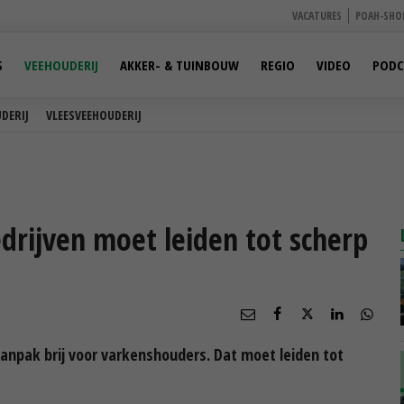
VACATURES
POAH-SHO
S
VEEHOUDERIJ
AKKER- & TUINBOUW
REGIO
VIDEO
PODC
DERIJ
VLEESVEEHOUDERIJ
drijven moet leiden tot scherp
npak brij voor varkenshouders. Dat moet leiden tot