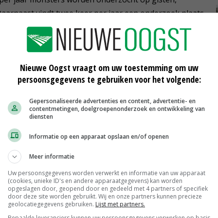
aarnaast vindt twee keer per jaar een onderzoek plaats
Nieuwe Oogst vraagt om uw toestemming om uw
hygiëne
persoonsgegevens te gebruiken voor het volgende:
Gepersonaliseerde advertenties en content, advertentie- en
contentmetingen, doelgroepenonderzoek en ontwikkeling van
diensten
t
Informatie op een apparaat opslaan en/of openen
Meer informatie
Uw persoonsgegevens worden verwerkt en informatie van uw apparaat
(cookies, unieke ID's en andere apparaatgegevens) kan worden
opgeslagen door, geopend door en gedeeld met 4 partners of specifiek
door deze site worden gebruikt. Wij en onze partners kunnen precieze
Uitbetaalprijs Van Rooi Meat
geolocatiegegevens gebruiken.
Lijst met partners.
Vleesvarkens
€ 1,25
€ 0,10
Bepaalde leveranciers kunnen uw persoonsgegevens verwerken op basis