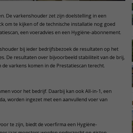
en. De varkenshouder zet zijn doelstelling in een
heck om te kijken of de technische installatie nog goed
statiescan, een voeradvies en een Hygiëne-abonnement.
houder bij ieder bedrijfsbezoek de resultaten op het
. De resultaten over bijvoorbeeld stabiliteit van de brij,
 de varkens komen in de Prestatiescan terecht.
men voor het bedrijf. Daarbij kan ook All-in-1, een
nda, worden ingezet met een aanvullend voer van
or te zijn, biedt de voerfirma een Hygiëne-
 per jaar monsters worden onderzocht op gisten,