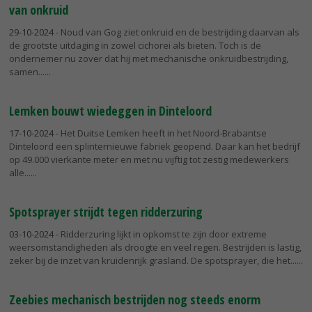
van onkruid
29-10-2024
- Noud van Gog ziet onkruid en de bestrijding daarvan als
de grootste uitdaging in zowel cichorei als bieten. Toch is de
ondernemer nu zover dat hij met mechanische onkruidbestrijding,
samen...
Lemken bouwt wiedeggen in Dinteloord
17-10-2024
- Het Duitse Lemken heeft in het Noord-Brabantse
Dinteloord een splinternieuwe fabriek geopend. Daar kan het bedrijf
op 49.000 vierkante meter en met nu vijftig tot zestig medewerkers
alle...
Spotsprayer strijdt tegen ridderzuring
03-10-2024
- Ridderzuring lijkt in opkomst te zijn door extreme
weersomstandigheden als droogte en veel regen. Bestrijden is lastig,
zeker bij de inzet van kruidenrijk grasland. De spotsprayer, die het...
Zeebies mechanisch bestrijden nog steeds enorm