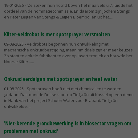
19-01-2026
- 'Ze steken hun hoofd boven het maaiveld uit', luidde het
oordeel van de nominatiecommissie. En daarom zijn Jochem Stengs
en Peter Leijten van Stengs & Leijten Bloembollen uit het...
Kilter-veldrobot is met spotsprayer versmolten
09-08-2025
- Veldrobots begonnen hun ontwikkeling met
mechanische onkruidbestrijding, maar inmiddels zijn er meer keuzes.
Zo stapten enkele fabrikanten over op lasertechniek en bouwde het
Noorse Kilter...
Onkruid verdelgen met spotsprayer en heet water
01-08-2025
- Spotsprayen hoeft niet met chemicaliën te worden
gedaan. Dat toont de Duitse start-up Tiefgrün uit Kassel op een demo
in Hank van het project Schoon Water voor Brabant. Tiefgrün
ontwikkelde...
'Niet-kerende grondbewerking is in biosector vragen om
problemen met onkruid'