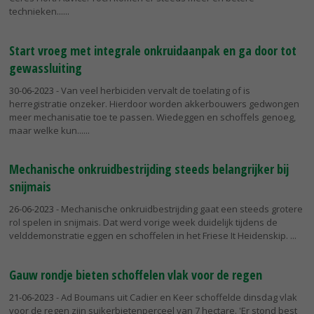
technieken...
Start vroeg met integrale onkruidaanpak en ga door tot
gewassluiting
30-06-2023
- Van veel herbiciden vervalt de toelating of is
herregistratie onzeker. Hierdoor worden akkerbouwers gedwongen
meer mechanisatie toe te passen. Wiedeggen en schoffels genoeg,
maar welke kun...
Mechanische onkruidbestrijding steeds belangrijker bij
snijmais
26-06-2023
- Mechanische onkruidbestrijding gaat een steeds grotere
rol spelen in snijmais. Dat werd vorige week duidelijk tijdens de
velddemonstratie eggen en schoffelen in het Friese It Heidenskip.
Gauw rondje bieten schoffelen vlak voor de regen
21-06-2023
- Ad Boumans uit Cadier en Keer schoffelde dinsdag vlak
voor de regen zijn suikerbietenperceel van 7 hectare. 'Er stond best