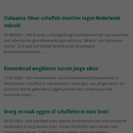
Italiaanse Oliver-schoffels inzetten tegen Nederlands
onkruid
25-08-2023
- WN Kramer in Burgerbrug staat bekend om zijn importtak
van allerhande grondbewerkingsmachines, dikwijls van Italiaanse
komaf. Zo haalt het bedrijf de bekende Gramegna-
krukasspitmachines...
Kiemonkruid wegblazen tussen jonge eiken
11-07-2023
- Een medewerker van boomkwekerij Kloosterhuis in
Winschoten schoffelt in een perceel zaailingen van jonge eiken. De
machine die hij gebruikt is uitgerust met een compressor die
kiemonkruiden...
Vroeg en vaak eggen of schoffelen in mais loont
03-07-2023
- Het aandeel mais waarin mechanisch het onkruid wordt
bestreden is nog steeds klein, schat Christoffel den Herder van
Ceres Horti Advice. Toch komen er steeds meer en betere