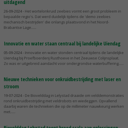
uitdagend
26-09-2024
- Het wortelonkruid zeebies vormt een groot probleem in
bepaalde regio's. Dat werd duidelijk tijdens de 'demo zeebies
mechanisch bestrijden' die onlangs plaatsvond in het Noord-
Brabantse Lage...
Innovatie en water staan centraal bij landelijke Uiendag
05-09-2024
- Innovatie en water stonden centraal tijdens de landelijke
Uiendag bij Proefboerderij Rusthoeve in het Zeeuwse Colijnsplaat.
Zo was er uitgebreid aandacht voor ondergrondse waterbuffering...
Nieuwe technieken voor onkruidbestrijding met laser en
stroom
19-07-2024
- De Biovelddag in Lelystad draaide om velddemonstraties
rond onkruidbestrijding met veldrobots en wiedeggen. Opvallend
daarbij waren de technieken die op de millimeter nauwkeurig werken
met...
Biovelddag Lelystad toont breed scala aan oplossingen