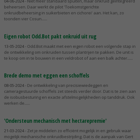
04-06-2024
- Niet meer standaard spuiten, maar onkruid geïntegreerd
beheersen. Daar werkt de pilot 'Toekomstgerichte
onkruidbeheersing in suikerbieten en cichorei' aan. Het kan, zo
toonden vier Cosun...
Eigen robot Odd.Bot pakt onkruid uit rug
13-05-2024
- Odd.Bot maakt met een eigen robot een volgende stap in
de ontwikkeling om onkruiden tussen plantrijen te pakken. De unit is
te koop om in te bouwen in een veldrobot of aan een balk achter...
Brede demo met eggen een schoffels
08-05-2024
- De ontwikkeling van precisiewiedeggen en
cameragestuurde schoffels zet steeds verder door. Dat is te zien aan
de isobusbesturing en exacte afstelmogelijkheden op tanddruk. Ook
werken de...
'Ondersteun mechanisch met hectarepremie'
21-03-2024
- Zet je middelen zo efficiënt mogelijk in en gebruik waar
mogelijk mechanische onkruidbestrijding. Dat is de aanpak van Gert