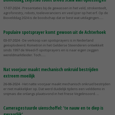
17-07-2024
- Presentaties bij de gewassen in het veld, strokenteelt,
agroforestry, robots, toeleveranciers en veel ijzer op het erf. Op de
Biovelddag 2024 is de boodschap dat er best wat uitdagingen...
Populaire spotsprayer komt gewoon uit de Achterhoek
03-07-2024
- De verkoop van spotsprayers is in Nederland
geëxplodeerd. Rometron in het Gelderse Steenderen ontwikkelt
sinds 1997 de Weed-IT-spotsprayers en is naar eigen zeggen
wereldmarktleider. Toch...
Nat voorjaar maakt mechanisch onkruid bestrijden
extreem moeilijk
26-06-2024
- Het natte voorjaar maakt mechanisch onkruid bestrijden
er niet makkelijker op. Dat werd duidelijk tijdens een velddemo in
snijmais die onlangs plaatsvond in het Friese Vegelinsoord.
Cameragestuurde uienschoffel: 'te nauw en te diep is
gevaarlijk'