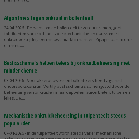
door de LTO...
Algoritmes tegen onkruid in bollenteelt
24-04-2026
- De wens om de bollenteelt te verduurzamen, geeft
fabrikanten van machines voor mechanische en duurzamere
onkruidbestrijding een nieuwe markt in handen. Zij zijn daarom druk
om hun...
Beslisschema's helpen telers bij onkruidbeheersing met
minder chemie
08-04-2026
- Voor akkerbouwers en bollentelers heeft agrarisch
onderzoekscentrum Vertify beslisschema's samengesteld voor de
beheersing van onkruiden in aardappelen, suikerbieten, tulpen en
lelies. De...
Mechanische onkruidbeheersing in tulpenteelt steeds
populairder
07-04-2026
- In de tulpenteelt wordt steeds vaker mechanische
onkruidbeheersing toegepast, maar gewasbeschermingsmiddelen