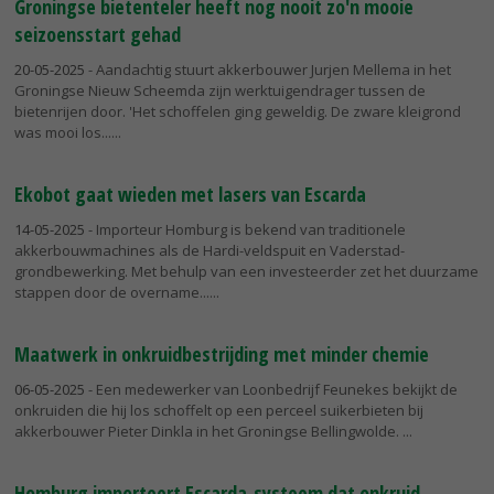
Groningse bietenteler heeft nog nooit zo'n mooie
seizoensstart gehad
20-05-2025
- Aandachtig stuurt akkerbouwer Jurjen Mellema in het
Groningse Nieuw Scheemda zijn werktuigendrager tussen de
bietenrijen door. 'Het schoffelen ging geweldig. De zware kleigrond
was mooi los...
Ekobot gaat wieden met lasers van Escarda
14-05-2025
- Importeur Homburg is bekend van traditionele
akkerbouwmachines als de Hardi-veldspuit en Vaderstad-
grondbewerking. Met behulp van een investeerder zet het duurzame
stappen door de overname...
Maatwerk in onkruidbestrijding met minder chemie
06-05-2025
- Een medewerker van Loonbedrijf Feunekes bekijkt de
onkruiden die hij los schoffelt op een perceel suikerbieten bij
akkerbouwer Pieter Dinkla in het Groningse Bellingwolde.
Homburg importeert Escarda-systeem dat onkruid