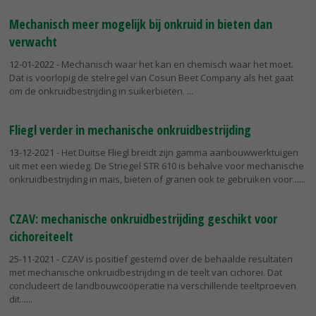
Mechanisch meer mogelijk bij onkruid in bieten dan
verwacht
12-01-2022
- Mechanisch waar het kan en chemisch waar het moet.
Dat is voorlopig de stelregel van Cosun Beet Company als het gaat
om de onkruidbestrijding in suikerbieten.
Fliegl verder in mechanische onkruidbestrijding
13-12-2021
- Het Duitse Fliegl breidt zijn gamma aanbouwwerktuigen
uit met een wiedeg. De Striegel STR 610 is behalve voor mechanische
onkruidbestrijding in mais, bieten of granen ook te gebruiken voor...
CZAV: mechanische onkruidbestrijding geschikt voor
cichoreiteelt
25-11-2021
- CZAV is positief gestemd over de behaalde resultaten
met mechanische onkruidbestrijding in de teelt van cichorei. Dat
concludeert de landbouwcoöperatie na verschillende teeltproeven
dit...