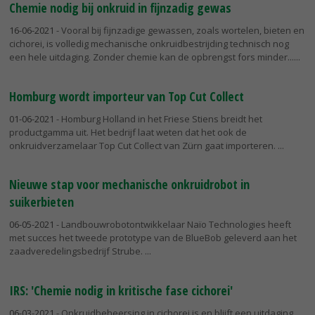
Chemie nodig bij onkruid in fijnzadig gewas
16-06-2021
- Vooral bij fijnzadige gewassen, zoals wortelen, bieten en
cichorei, is volledig mechanische onkruidbestrijding technisch nog
een hele uitdaging. Zonder chemie kan de opbrengst fors minder...
Homburg wordt importeur van Top Cut Collect
01-06-2021
- Homburg Holland in het Friese Stiens breidt het
productgamma uit. Het bedrijf laat weten dat het ook de
onkruidverzamelaar Top Cut Collect van Zürn gaat importeren.
Nieuwe stap voor mechanische onkruidrobot in
suikerbieten
06-05-2021
- Landbouwrobotontwikkelaar Naïo Technologies heeft
met succes het tweede prototype van de BlueBob geleverd aan het
zaadveredelingsbedrijf Strube.
IRS: 'Chemie nodig in kritische fase cichorei'
06-03-2021
- Onkruidbeheersing in cichorei is en blijft een uitdaging.