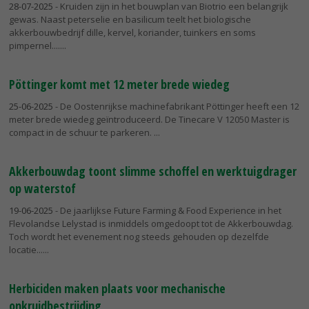
28-07-2025
- Kruiden zijn in het bouwplan van Biotrio een belangrijk
gewas. Naast peterselie en basilicum teelt het biologische
akkerbouwbedrijf dille, kervel, koriander, tuinkers en soms
pimpernel....
Pöttinger komt met 12 meter brede wiedeg
25-06-2025
- De Oostenrijkse machinefabrikant Pöttinger heeft een 12
meter brede wiedeg geïntroduceerd. De Tinecare V 12050 Master is
compact in de schuur te parkeren.
Akkerbouwdag toont slimme schoffel en werktuigdrager
op waterstof
19-06-2025
- De jaarlijkse Future Farming & Food Experience in het
Flevolandse Lelystad is inmiddels omgedoopt tot de Akkerbouwdag.
Toch wordt het evenement nog steeds gehouden op dezelfde
locatie...
Herbiciden maken plaats voor mechanische
onkruidbestrijding