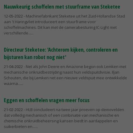
Nauwkeurig schoffelen met stuurframe van Steketee
12-05-2022
- Machinefabrikant Steketee uit het Zuid-Hollandse Stad
aan 't Haringvliet introduceert een stuurframe voor
schoffelmachines. Dit kan met de camerabesturing IC-Light met
verschillende...
Directeur Steketee: 'Achterom kijken, controleren en
bijsturen kan robot nog niet'
21-04-2022
- Net als John Deere en Amazone begon ook Lemken met
mechanische onkruidbestrijding naast hun veldspuitdivisie. Iljan
Schouten, die bij Lemken net een nieuwe veldspuit mee ontwikkelde
waarna...
Eggen en schoffelen vragen meer focus
21-02-2022
- HLB concludeert na twee jaar proeven op demovelden
dat volledig mechanisch of een combinatie van mechanische en
chemische onkruidbeheersing kansen biedt in aardappelen en
suikerbieten en...