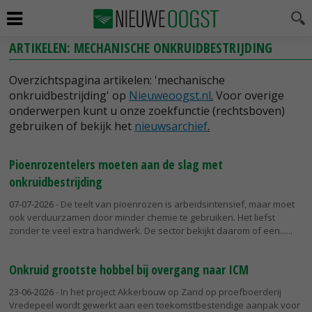
ARTIKELEN: MECHANISCHE ONKRUIDBESTRIJDING
Overzichtspagina artikelen: 'mechanische
onkruidbestrijding' op
Nieuweoogst.nl
.
Voor overige
onderwerpen kunt u onze zoekfunctie (rechtsboven)
gebruiken of bekijk het
nieuwsarchief
.
Pioenrozentelers moeten aan de slag met
onkruidbestrijding
07-07-2026
- De teelt van pioenrozen is arbeidsintensief, maar moet
ook verduurzamen door minder chemie te gebruiken. Het liefst
zonder te veel extra handwerk. De sector bekijkt daarom of een...
Onkruid grootste hobbel bij overgang naar ICM
23-06-2026
- In het project Akkerbouw op Zand op proefboerderij
Vredepeel wordt gewerkt aan een toekomstbestendige aanpak voor