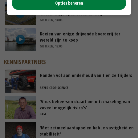
Opties beheren
Droogte veroorzaakt steeds meer problemen:
‘Bassin afgelopen week al leeg’
GISTEREN, 14:06
Koeien van enige drijvende boerderij ter
wereld zijn te koop
GISTEREN, 12:00
KENNISPARTNERS
Handen vol aan onderhoud van tien zelfrijders
BAYER CROP SCIENCE
‘Virus beheersen draait om uitschakeling van
zoveel mogelijk risico’s’
BASF
'Met zetmeelaardappelen heb je vastigheid en
stabiliteit'