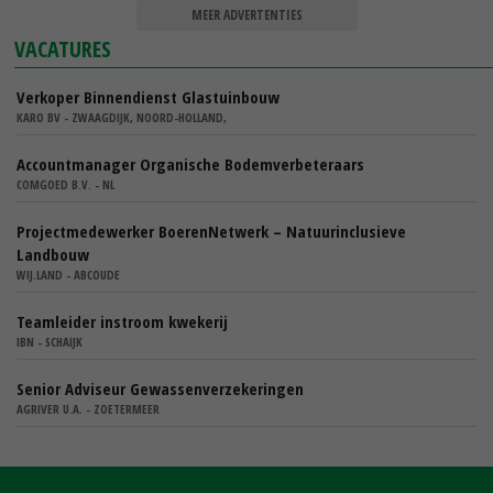
MEER ADVERTENTIES
VACATURES
Verkoper Binnendienst Glastuinbouw
KARO BV - ZWAAGDIJK, NOORD-HOLLAND,
Accountmanager Organische Bodemverbeteraars
COMGOED B.V. - NL
Projectmedewerker BoerenNetwerk – Natuurinclusieve
Landbouw
WIJ.LAND - ABCOUDE
Teamleider instroom kwekerij
IBN - SCHAIJK
Senior Adviseur Gewassenverzekeringen
AGRIVER U.A. - ZOETERMEER