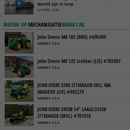
wereld zijn te koop
GISTEREN, 12:00
NIEUW OP
MECHANISATIE
MARKT.NL
John Deere 6M 165 (BRU) #695499
GEBRUIKT, P.O.A.
John Deere 6M 125 trekker (LIE) #783087
GEBRUIKT, P.O.A.
JOHN DEERE X380 ZITMAAIER INCL 48A
MAAIDEK (LIE) #692279
GEBRUIKT, P.O.A.
JOHN DEERE X950R 54" LAAGLOSSER
ZITMAAIER (MOL) #781078
GEBRUIKT, P.O.A.