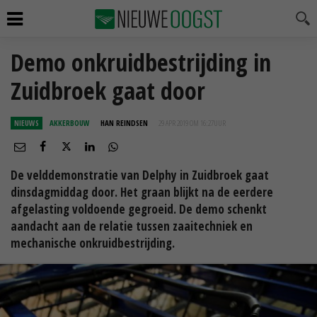
Demo onkruidbestrijding in
Zuidbroek gaat door
NIEUWS
AKKERBOUW
HAN REINDSEN
29 APR 2019 OM 16:27
UUR
De velddemonstratie van Delphy in Zuidbroek gaat
dinsdagmiddag door. Het graan blijkt na de eerdere
afgelasting voldoende gegroeid. De demo schenkt
aandacht aan de relatie tussen zaaitechniek en
mechanische onkruidbestrijding.