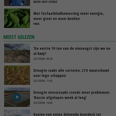
BAYER CROP SCIENCE
Met fosfaatbladbemesting meer energie,
meer groei en meer knollen
YARA
MEEST GELEZEN
‘De eerste 10 ton van de uienoogst zijn we nu
al kwijt’
GISTEREN, 09:28
Droogte raakt alle sectoren, LTO waarschuwt
voor lege schappen
GISTEREN, 11:05
Droogte veroorzaakt steeds meer problemen:
‘Bassin afgelopen week al leeg’
GISTEREN, 14:06
Koeien van enige drijvende boerderij ter