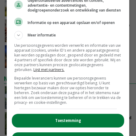
Gepersonaliseerde advertenties en content,
overkant’
advertentie- en contentmetingen,
doelgroepenonderzoek en ontwikkeling van diensten
VANDAAG, 15:30
Informatie op een apparaat opslaan en/of openen
Oorlogen en El Niño stuwen voedselprijzen op
Meer informatie
VANDAAG, 15:04
Uw persoonsgegevens worden verwerkt en informatie van uw
Nettowinst Royal A-ware onder druk ondanks
apparaat (cookies, unieke ID's en andere apparaatgegevens)
kan worden opgeslagen door, geopend door en gedeeld met
hogere omzet
4 partners of specifiek door deze site worden gebruikt. Wij en
VANDAAG, 14:35
onze partners kunnen precieze geolocatiegegevens
gebruiken.
Lijst met partners.
NIEUWSTE VIDEO'S
Bepaalde leveranciers kunnen uw persoonsgegevens
verwerken op basis van gerechtvaardigd belang. U kunt
hiertegen bezwaar maken door uw opties hieronder te
Oekraïne-vlogger Kees Huizinga: ‘Bezoek van
beheren. Zoek onderaan deze pagina of in het sitemenu naar
de ambassade mag zelf groente plukken’
een link om uw toestemming te beheren of in te trekken via de
privacy- en cookie-instellingen.
VANDAAG, 12:00
Limburgse mais van Frijns doet het verrassend
Toestemming
goed
VANDAAG, 10:00