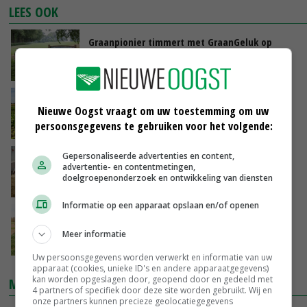
LEES OOK
Graanpionier timmert met GraanGeluk op
geheel eigen wijze stevig aan de weg
09-07-2024
Biologische landbouw groeit in EU,
Nieuwe Oogst vraagt om uw toestemming om uw
Nederland onderaan
persoonsgegevens te gebruiken voor het volgende:
19-06-2024
Gepersonaliseerde advertenties en content,
Biologische boeren optimistischer gestemd
advertentie- en contentmetingen,
dan gangbare collega's
doelgroepenonderzoek en ontwikkeling van diensten
04-06-2024
Informatie op een apparaat opslaan en/of openen
Natuur & Milieu: in waterwin- en
natuurgebied alleen biologische landbouw
Meer informatie
11-05-2024
Uw persoonsgegevens worden verwerkt en informatie van uw
apparaat (cookies, unieke ID's en andere apparaatgegevens)
kan worden opgeslagen door, geopend door en gedeeld met
MARKTPRIJZEN
4 partners of specifiek door deze site worden gebruikt. Wij en
onze partners kunnen precieze geolocatiegegevens