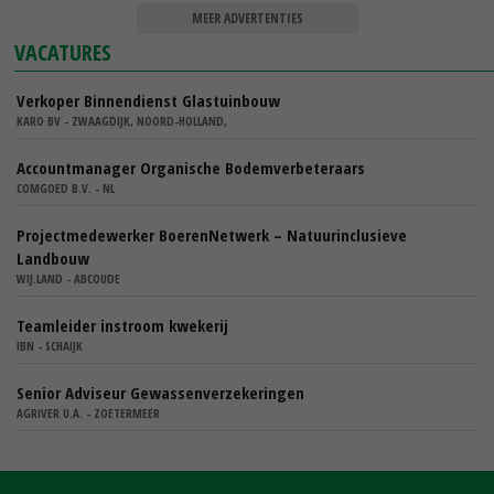
MEER ADVERTENTIES
VACATURES
Verkoper Binnendienst Glastuinbouw
KARO BV - ZWAAGDIJK, NOORD-HOLLAND,
Accountmanager Organische Bodemverbeteraars
COMGOED B.V. - NL
Projectmedewerker BoerenNetwerk – Natuurinclusieve
Landbouw
WIJ.LAND - ABCOUDE
Teamleider instroom kwekerij
IBN - SCHAIJK
Senior Adviseur Gewassenverzekeringen
AGRIVER U.A. - ZOETERMEER