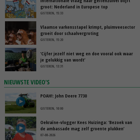
Internationale vraag naar geitenzuivel blijft
groot: Nederland in Europese top
GISTEREN, 15:33
Vlaamse varkensstapel krimpt, pluimveesector
groeit door schaalvergroting
GISTEREN, 15:20
‘Cijfer jezelf niet weg en doe vooral ook waar
je gelukkig van wordt’
GISTEREN, 13:31
NIEUWSTE VIDEO'S
POAH!: John Deere 7730
GISTEREN, 10:00
Oekraïne-vlogger Kees Huizinga: ‘Bezoek van
de ambassade mag zelf groente plukken’
07-08-2026