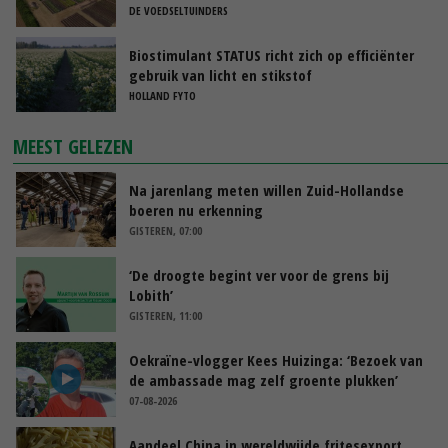
DE VOEDSELTUINDERS
Biostimulant STATUS richt zich op efficiënter
gebruik van licht en stikstof
HOLLAND FYTO
MEEST GELEZEN
Na jarenlang meten willen Zuid-Hollandse
boeren nu erkenning
GISTEREN, 07:00
‘De droogte begint ver voor de grens bij
Lobith’
GISTEREN, 11:00
Oekraïne-vlogger Kees Huizinga: ‘Bezoek van
de ambassade mag zelf groente plukken’
07-08-2026
Aandeel China in wereldwijde fritesexport