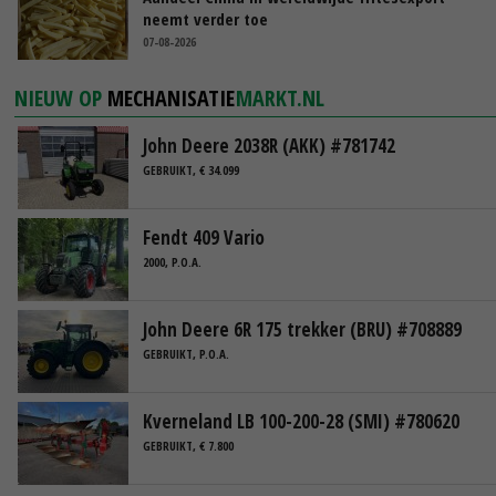
neemt verder toe
07-08-2026
NIEUW OP
MECHANISATIE
MARKT.NL
John Deere 2038R (AKK) #781742
GEBRUIKT, € 34.099
Fendt 409 Vario
2000, P.O.A.
John Deere 6R 175 trekker (BRU) #708889
GEBRUIKT, P.O.A.
Kverneland LB 100-200-28 (SMI) #780620
GEBRUIKT, € 7.800