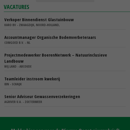
VACATURES
Verkoper Binnendienst Glastuinbouw
KARO BV - ZWAAGDIJK, NOORD-HOLLAND,
Accountmanager Organische Bodemverbeteraars
COMGOED B.V. - NL
Projectmedewerker BoerenNetwerk – Natuurinclusieve
Landbouw
WIJ.LAND - ABCOUDE
Teamleider instroom kwekerij
IBN - SCHAIJK
Senior Adviseur Gewassenverzekeringen
AGRIVER U.A. - ZOETERMEER