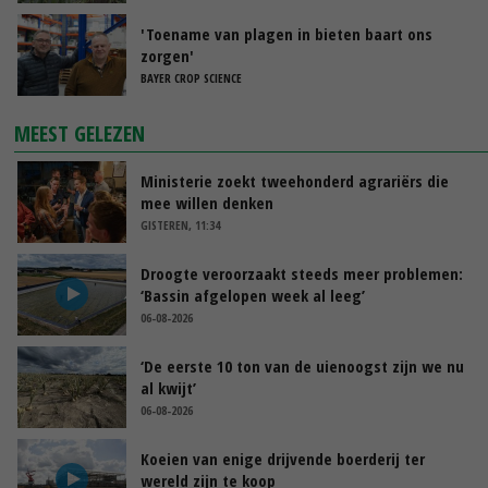
'Toename van plagen in bieten baart ons
zorgen'
BAYER CROP SCIENCE
MEEST GELEZEN
Ministerie zoekt tweehonderd agrariërs die
mee willen denken
GISTEREN, 11:34
Droogte veroorzaakt steeds meer problemen:
‘Bassin afgelopen week al leeg’
06-08-2026
‘De eerste 10 ton van de uienoogst zijn we nu
al kwijt’
06-08-2026
Koeien van enige drijvende boerderij ter
wereld zijn te koop