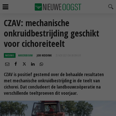
CZAV: mechanische
onkruidbestrijding geschikt
voor cichoreiteelt
NIEUWS
AKKERBOUW
JOB HIDDINK
25 NOV 2021 OM 08:09
UUR
CZAV is positief gestemd over de behaalde resultaten
met mechanische onkruidbestrijding in de teelt van
cichorei. Dat concludeert de landbouwcoöperatie na
verschillende teeltproeven dit voorjaar.