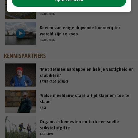
Droogte veroorzaakt steeds meer problemen:
‘Bassin afgelopen week al leeg’
06-08-2026
Koeien van enige drijvende boerderij ter
wereld zijn te koop
06-08-2026
KENNISPARTNERS
'Met zetmeelaardappelen heb je vastigheid en
stabiliteit'
BAYER CROP SCIENCE
‘Valse meeldauw staat altijd klaar om toe te
slaan’
BASF
Organisch bemesten en toch een snelle
stikstofafgifte
AGRIFIRM