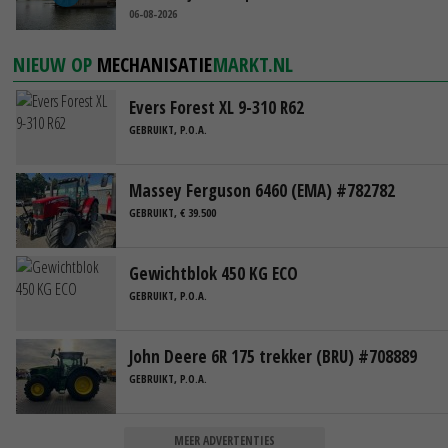
06-08-2026
NIEUW OP
MECHANISATIE
MARKT.NL
Evers Forest XL 9-310 R62
GEBRUIKT, P.O.A.
Massey Ferguson 6460 (EMA) #782782
GEBRUIKT, € 39.500
Gewichtblok 450 KG ECO
GEBRUIKT, P.O.A.
John Deere 6R 175 trekker (BRU) #708889
GEBRUIKT, P.O.A.
MEER ADVERTENTIES