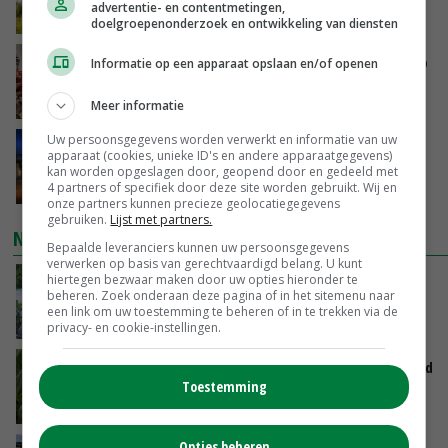
advertentie- en contentmetingen,
GISTEREN, 15:30
doelgroepenonderzoek en ontwikkeling van diensten
Oorlogen en El Niño stuwen voedselprijzen op
Informatie op een apparaat opslaan en/of openen
GISTEREN, 15:04
Meer informatie
Uw persoonsgegevens worden verwerkt en informatie van uw
Nettowinst Royal A-ware onder druk ondanks
apparaat (cookies, unieke ID's en andere apparaatgegevens)
hogere omzet
kan worden opgeslagen door, geopend door en gedeeld met
4 partners of specifiek door deze site worden gebruikt. Wij en
GISTEREN, 14:35
onze partners kunnen precieze geolocatiegegevens
gebruiken.
Lijst met partners.
NIEUWSTE VIDEO'S
Bepaalde leveranciers kunnen uw persoonsgegevens
verwerken op basis van gerechtvaardigd belang. U kunt
hiertegen bezwaar maken door uw opties hieronder te
Oekraïne-vlogger Kees Huizinga: ‘Bezoek van
beheren. Zoek onderaan deze pagina of in het sitemenu naar
de ambassade mag zelf groente plukken’
een link om uw toestemming te beheren of in te trekken via de
GISTEREN, 12:00
privacy- en cookie-instellingen.
Limburgse mais van Frijns doet het verrassend
Toestemming
goed
GISTEREN, 10:00
Opties beheren