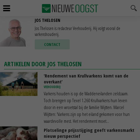
JOS THELOSEN
Jos Thelosen is redacteur Veehouderij. Hij volgt vooral de
varkenshouderij.
CONTACT
ARTIKELEN DOOR JOS THELOSEN
‘Rendement van Krullvarkens komt van de
overkant’
VEEHOUDERIJ
Varkens houden is op de Waddeneilanden zeldzaam.
Toch brengen op Texel 1.260 Krullvarkens hun leven
door in een wroetstal bij de familie Wijtten. Marcel
Wijtten: ‘Varkens zijn op het eiland gekomen voor hun
waardevolle mest. Het rendement moet...
Plotselinge prijsstijging geeft varkensmarkt
nieuw perspectief