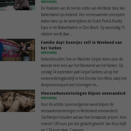
VEEHOUDERIJ
De finalisten van de tiende editie van Het Beste Idee Van
Varkensland zijn bekend. Vier vernieuwende concepten
maken kans op de winst tijdens de Dutch Pork & Poultry
Expo in de Brabanthallen in Den Bosch. Op woensdag 15
oktober wordt daar...
Familie dopt boontjes zelf in Weekend van
het Varken
VEEHOUDERIJ
Varkenshouders Tom en Marlieke Geijsel doen voor de
tweede keer mee aan het Weekend van het Varken. Op
zondag 14 september pakt Geijsel Varkens uit op het
vermeerderingsbedrijf in het Drentse Een-West, nabij het
drieprovinciepunt met Groningen en...
Vleesvarkensnoteringen blijven onveranderd
VEEHOUDERIJ
Voor de achtste opeenvolgende week blijven de
vleesvarkensnoteringen in Nederland onveranderd.
Slachterijen houden vast aan hun bestaande prijzen. Vion
noteert 1,80 euro per kilo geslacht gewicht, Van Rooi blijft
op 1,74 euro staan, Compaxo...