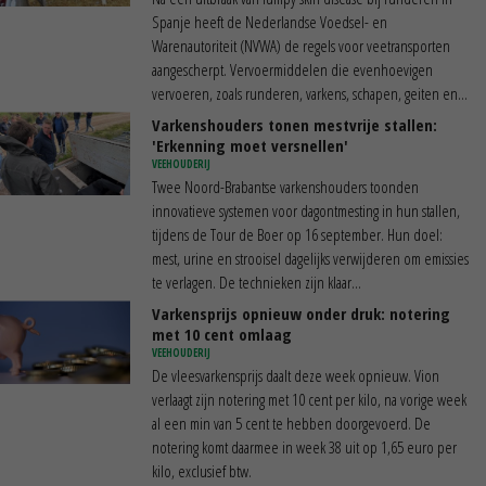
Spanje heeft de Nederlandse Voedsel- en
Warenautoriteit (NVWA) de regels voor veetransporten
aangescherpt. Vervoermiddelen die evenhoevigen
vervoeren, zoals runderen, varkens, schapen, geiten en...
Varkenshouders tonen mestvrije stallen:
'Erkenning moet versnellen'
VEEHOUDERIJ
Twee Noord-Brabantse varkenshouders toonden
innovatieve systemen voor dagontmesting in hun stallen,
tijdens de Tour de Boer op 16 september. Hun doel:
mest, urine en strooisel dagelijks verwijderen om emissies
te verlagen. De technieken zijn klaar...
Varkensprijs opnieuw onder druk: notering
met 10 cent omlaag
VEEHOUDERIJ
De vleesvarkensprijs daalt deze week opnieuw. Vion
verlaagt zijn notering met 10 cent per kilo, na vorige week
al een min van 5 cent te hebben doorgevoerd. De
notering komt daarmee in week 38 uit op 1,65 euro per
kilo, exclusief btw.