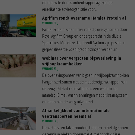
de nieuwste duurzaamheidsrapportage van de
Amerikaanse adviesorganisatie voor...
Agrifirm rondt overname Hamlet Protein af
VEEHOUDERIJ
Hamlet Protein is per 1 mei volledig overgenomen door
Royal Agrifirm Group en ondergebracht in de divisie
Specialties. Met deze stap breidt Agrifirm zijn positie in
gespecialiseerde voedingsoplossingen verder uit.
Webinar over vergroten bigoverleving in
vrijloopkraamhokken
VEEHOUDERIJ
De overlevingskansen van biggen in vrijloopkraamhokken
hangen sterk samen met de moedereigenschappen van
de zeug. Dat staat centraal tijdens een webinar op
maandag 18 mei, waarin ervaringen met dit kraamsysteem
en de rol van de zeug uitgebreid...
Afhankelijkheid van internationale
veetransporten neemt af
VEEHOUDERIJ
De varkens- en kalverhouderij hebben in het afgelopen
decennium pieken doorgemaakt, maar sinds vijf jaar