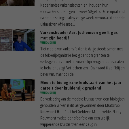
Nederlandse varkensslachterijen, houden hun
vleesvarkensnoteringen in week 50 gelijk. Dat is opvallend
na de plotselinge daling vorige week, veroorzaakt door de
uitbraak van Afrikaanse...
Varkenshouder Aart Jochemsen geeft gas
met zijn bedrijf
VEEHOUDERIJ
'Het mooie van varkens fokken is dat je steeds samen met
de fokkerijorganisatie bezig bent om grenzen te
verleggen om zo met je zuivere lijn zeugen topresultaten
te behalen', zegt Aart Jochemsen. 'Daar word ik zelf blij en
beter van, maar ook de...
Mooiste biologische krulstaart van het jaar
dartelt door kruidenrijk grasland
VEEHOUDERIJ
De verkiezing van de mooiste krulstaart van een biologisch
gehouden varken is dit jaar gewonnen door Maatschap
Rouwhorst-Hahné uit het Gelderse Mariënvelde. Nancy
Rouwhorst maakte een sfeerfoto van een vrolijk
wapperende krulstaart van een zeug in...