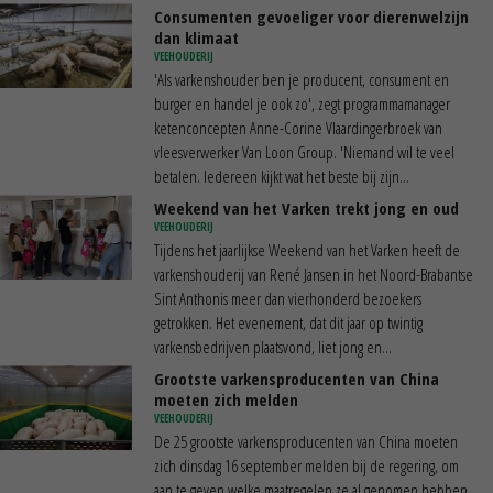
Consumenten gevoeliger voor dierenwelzijn
dan klimaat
VEEHOUDERIJ
'Als varkenshouder ben je producent, consument en
burger en handel je ook zo', zegt programmamanager
ketenconcepten Anne-Corine Vlaardingerbroek van
vleesverwerker Van Loon Group. 'Niemand wil te veel
betalen. Iedereen kijkt wat het beste bij zijn...
Weekend van het Varken trekt jong en oud
VEEHOUDERIJ
Tijdens het jaarlijkse Weekend van het Varken heeft de
varkenshouderij van René Jansen in het Noord-Brabantse
Sint Anthonis meer dan vierhonderd bezoekers
getrokken. Het evenement, dat dit jaar op twintig
varkensbedrijven plaatsvond, liet jong en...
Grootste varkensproducenten van China
moeten zich melden
VEEHOUDERIJ
De 25 grootste varkensproducenten van China moeten
zich dinsdag 16 september melden bij de regering, om
aan te geven welke maatregelen ze al genomen hebben