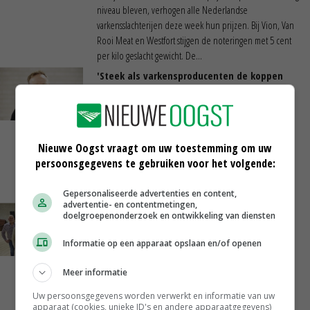
niveau bleven, verhogen alle Nederlandse
varkensslachterijen deze week hun prijzen. Bij Vion, Van
Rooi Meat en Westfort stijgen de noteringen met 5 cent
per kilo geslacht gewicht. De...
'Steek als varkensproducenten de koppen
vaker bijeen'
VEEHOUDERIJ
Bij de regiobijeenkomsten van de
Producentenorganisatie Varkenshouderij (POV) lag de
focus op betere verdiensten voor varkenshouders.
Nieuwe Oogst vraagt om uw toestemming om uw
Samenwerking met de kracht van een
persoonsgegevens te gebruiken voor het volgende:
producentenorganisatie erachter biedt volgens POV-
directeur Theo Duteweerd...
Gepersonaliseerde advertenties en content,
advertentie- en contentmetingen,
Leden Producentenorganisatie
doelgroepenonderzoek en ontwikkeling van diensten
Varkenshouderij kiezen twee regiobesturen
VEEHOUDERIJ
Informatie op een apparaat opslaan en/of openen
Leden van de Producentenorganisatie Varkenshouderij
(POV) in regio Zuid hebben maandagavond hun
Meer informatie
regiobestuur gekozen in het Brabantse Liempde.
Varkenshouder Jos Naalden uit het Brabantse Bergen op
Uw persoonsgegevens worden verwerkt en informatie van uw
apparaat (cookies, unieke ID's en andere apparaatgegevens)