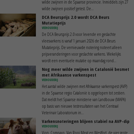
wilde zwijnen in de Spaanse provincie. Inmiddels zijn 27
wilde zwijnen positief getest. De...
DCA Beursprijs 2.0 wordt DCA Beurs
Mutatieprijs
VEEHOUDERIJ
De DCA Beursprijs 2.0 voor levende en geslachte
vleesvarkens is vanaf 1 januari 2026 de DCA Beurs
Mutatieprijs. De vernieuwde notering noteert alleen
prijsveranderingen voor geslachte varkens. Wekelijks
wordt een eventuele mutatie op maandag rond...
Nog meer wilde zwijnen in Catalonië besmet
met Afrikaanse varkenspest
VEEHOUDERIJ
Het aantal wilde zwijnen met Afrikaanse varkenspest (AVP)
in de Spaanse regio Catalonië is opgelopen tot zestien.
Dat meldt het Spaanse ministerie van Landbouw (MAPA)
op basis van nieuwe testresultaten van het Centraal
Veterinair Laboratorium in...
Varkensnoteringen blijven stabiel na AVP-dip
VEEHOUDERIJ
Vion, Compaxo, Van Rooi Meat en Westfort, de vier grote