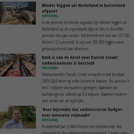
Minder biggen uit Nederland in buitenland
afgezet
VEEHOUDERIJ
In de periode tot medio augustus zijn minder biggen uit
Nederland op de exportmarkt afgezet dan in dezelfde
periode een jaar eerder. Het betreft een min van 127.765
dieren (-3,3 procent). Er zijn wel 285.595 biggen meer
getransporteerd naar afnemers...
Druk is van de ketel voor Danish Crown:
varkensaanvoer is hersteld
VEEHOUDERIJ
Vleesverwerker Danish Crown verwacht in het boekjaar
2025-2026 weer op volle toeren te draaien. De aanvoer is
met 1 miljoen vleesvarkens gestegen, waarmee de
slachtprognose uitkomt op 9,4 miljoen. Daarmee komt er
een einde aan de tijdelijke...
'Best bijzonder dat varkenssector budget
voor innovatie vrijmaakt'
VEEHOUDERIJ
Al anderhalf jaar is Mark Vossen het oliemannetje die
innovaties in de varkenssector aanzwengelt. Continu staat