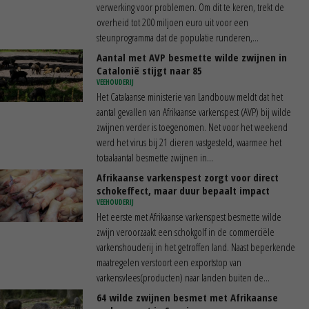
verwerking voor problemen. Om dit te keren, trekt de
overheid tot 200 miljoen euro uit voor een
steunprogramma dat de populatie runderen,...
Aantal met AVP besmette wilde zwijnen in
Catalonië stijgt naar 85
VEEHOUDERIJ
Het Catalaanse ministerie van Landbouw meldt dat het
aantal gevallen van Afrikaanse varkenspest (AVP) bij wilde
zwijnen verder is toegenomen. Net voor het weekend
werd het virus bij 21 dieren vastgesteld, waarmee het
totaalaantal besmette zwijnen in...
Afrikaanse varkenspest zorgt voor direct
schokeffect, maar duur bepaalt impact
VEEHOUDERIJ
Het eerste met Afrikaanse varkenspest besmette wilde
zwijn veroorzaakt een schokgolf in de commerciële
varkenshouderij in het getroffen land. Naast beperkende
maatregelen verstoort een exportstop van
varkensvlees(producten) naar landen buiten de...
64 wilde zwijnen besmet met Afrikaanse