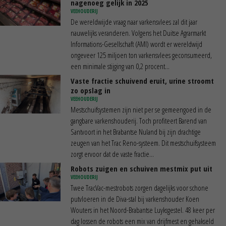
nagenoeg gelijk in 2025
VEEHOUDERIJ
De wereldwijde vraag naar varkensvlees zal dit jaar
nauwelijks veranderen. Volgens het Duitse Agrarmarkt
Informations-Gesellschaft (AMI) wordt er wereldwijd
ongeveer 125 miljoen ton varkensvlees geconsumeerd,
een minimale stijging van 0,2 procent...
Vaste fractie schuivend eruit, urine stroomt
zo opslag in
VEEHOUDERIJ
Mestschuifsystemen zijn niet per se gemeengoed in de
gangbare varkenshouderij. Toch profiteert Barend van
Santvoort in het Brabantse Nuland bij zijn drachtige
zeugen van het Trac Reno-systeem. Dit mestschuifsysteem
zorgt ervoor dat de vaste fractie...
Robots zuigen en schuiven mestmix put uit
VEEHOUDERIJ
Twee TracVac-mestrobots zorgen dagelijks voor schone
putvloeren in de Diva-stal bij varkenshouder Koen
Wouters in het Noord-Brabantse Luyksgestel. 48 keer per
dag lossen de robots een mix van drijfmest en gehakseld