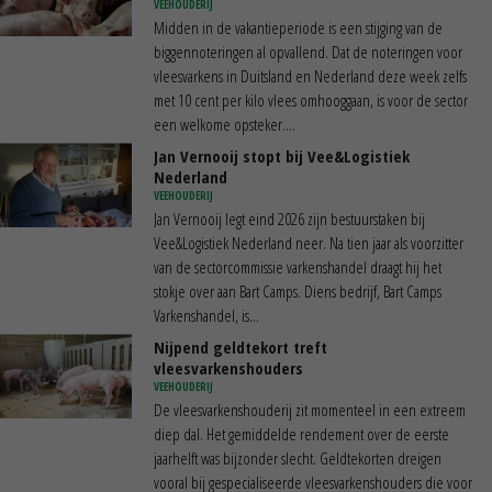
VEEHOUDERIJ
Midden in de vakantieperiode is een stijging van de
biggennoteringen al opvallend. Dat de noteringen voor
vleesvarkens in Duitsland en Nederland deze week zelfs
met 10 cent per kilo vlees omhooggaan, is voor de sector
een welkome opsteker....
Jan Vernooij stopt bij Vee&Logistiek
Nederland
VEEHOUDERIJ
Jan Vernooij legt eind 2026 zijn bestuurstaken bij
Vee&Logistiek Nederland neer. Na tien jaar als voorzitter
van de sectorcommissie varkenshandel draagt hij het
stokje over aan Bart Camps. Diens bedrijf, Bart Camps
Varkenshandel, is...
Nijpend geldtekort treft
vleesvarkenshouders
VEEHOUDERIJ
De vleesvarkenshouderij zit momenteel in een extreem
diep dal. Het gemiddelde rendement over de eerste
jaarhelft was bijzonder slecht. Geldtekorten dreigen
vooral bij gespecialiseerde vleesvarkenshouders die voor