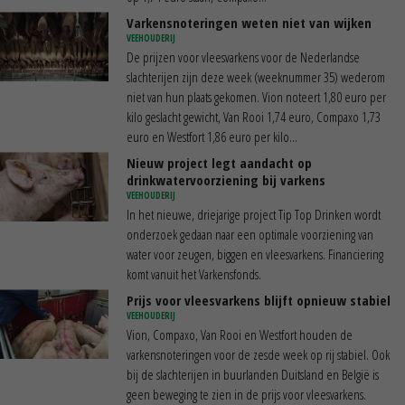
Varkensnoteringen weten niet van wijken
VEEHOUDERIJ
De prijzen voor vleesvarkens voor de Nederlandse
slachterijen zijn deze week (weeknummer 35) wederom
niet van hun plaats gekomen. Vion noteert 1,80 euro per
kilo geslacht gewicht, Van Rooi 1,74 euro, Compaxo 1,73
euro en Westfort 1,86 euro per kilo...
Nieuw project legt aandacht op
drinkwatervoorziening bij varkens
VEEHOUDERIJ
In het nieuwe, driejarige project Tip Top Drinken wordt
onderzoek gedaan naar een optimale voorziening van
water voor zeugen, biggen en vleesvarkens. Financiering
komt vanuit het Varkensfonds.
Prijs voor vleesvarkens blijft opnieuw stabiel
VEEHOUDERIJ
Vion, Compaxo, Van Rooi en Westfort houden de
varkensnoteringen voor de zesde week op rij stabiel. Ook
bij de slachterijen in buurlanden Duitsland en België is
geen beweging te zien in de prijs voor vleesvarkens.