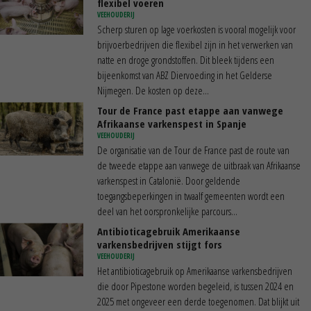
flexibel voeren
VEEHOUDERIJ
Scherp sturen op lage voerkosten is vooral mogelijk voor
brijvoerbedrijven die flexibel zijn in het verwerken van
natte en droge grondstoffen. Dit bleek tijdens een
bijeenkomst van ABZ Diervoeding in het Gelderse
Nijmegen. De kosten op deze...
Tour de France past etappe aan vanwege
Afrikaanse varkenspest in Spanje
VEEHOUDERIJ
De organisatie van de Tour de France past de route van
de tweede etappe aan vanwege de uitbraak van Afrikaanse
varkenspest in Catalonië. Door geldende
toegangsbeperkingen in twaalf gemeenten wordt een
deel van het oorspronkelijke parcours...
Antibioticagebruik Amerikaanse
varkensbedrijven stijgt fors
VEEHOUDERIJ
Het antibioticagebruik op Amerikaanse varkensbedrijven
die door Pipestone worden begeleid, is tussen 2024 en
2025 met ongeveer een derde toegenomen. Dat blijkt uit