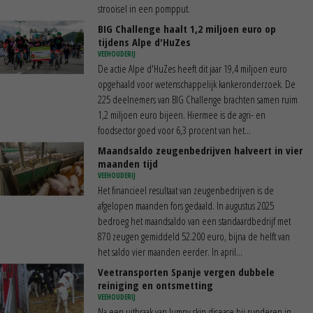
strooisel in een pompput.
BIG Challenge haalt 1,2 miljoen euro op
tijdens Alpe d'HuZes
VEEHOUDERIJ
De actie Alpe d'HuZes heeft dit jaar 19,4 miljoen euro
opgehaald voor wetenschappelijk kankeronderzoek. De
225 deelnemers van BIG Challenge brachten samen ruim
1,2 miljoen euro bijeen. Hiermee is de agri- en
foodsector goed voor 6,3 procent van het...
Maandsaldo zeugenbedrijven halveert in vier
maanden tijd
VEEHOUDERIJ
Het financieel resultaat van zeugenbedrijven is de
afgelopen maanden fors gedaald. In augustus 2025
bedroeg het maandsaldo van een standaardbedrijf met
870 zeugen gemiddeld 52.200 euro, bijna de helft van
het saldo vier maanden eerder. In april...
Veetransporten Spanje vergen dubbele
reiniging en ontsmetting
VEEHOUDERIJ
Na een uitbraak van lumpy skin disease bij runderen in