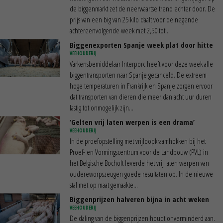
de biggenmarkt zet de neerwaartse trend echter door. De
prijs van een big van 25 kilo daalt voor de negende
achtereenvolgende week met 2,50 tot...
Biggenexporten Spanje week plat door hitte
VEEHOUDERIJ
Varkensbemiddelaar Interporc heeft voor deze week alle
biggentransporten naar Spanje gecanceld. De extreem
hoge temperaturen in Frankrijk en Spanje zorgen ervoor
dat transporten van dieren die meer dan acht uur duren
lastig tot onmogelijk zijn...
‘Gelten vrij laten werpen is een drama’
VEEHOUDERIJ
In de proefopstelling met vrijloopkraamhokken bij het
Proef- en Vormingscentrum voor de Landbouw (PVL) in
het Belgische Bocholt leverde het vrij laten werpen van
oudereworpszeugen goede resultaten op. In de nieuwe
stal met op maat gemaakte...
Biggenprijzen halveren bijna in acht weken
VEEHOUDERIJ
De daling van de biggenprijzen houdt onverminderd aan.