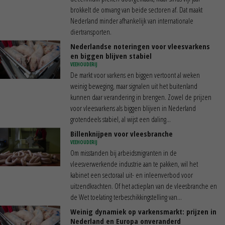
brokkelt de omvang van beide sectoren af. Dat maakt
Nederland minder afhankelijk van internationale
diertransporten.
Nederlandse noteringen voor vleesvarkens
en biggen blijven stabiel
VEEHOUDERIJ
De markt voor varkens en biggen vertoont al weken
weinig beweging, maar signalen uit het buitenland
kunnen daar verandering in brengen. Zowel de prijzen
voor vleesvarkens als biggen blijven in Nederland
grotendeels stabiel, al wijst een daling...
Billenknijpen voor vleesbranche
VEEHOUDERIJ
Om misstanden bij arbeidsmigranten in de
vleesverwerkende industrie aan te pakken, wil het
kabinet een sectoraal uit- en inleenverbod voor
uitzendkrachten. Of het actieplan van de vleesbranche en
de Wet toelating terbeschikkingstelling van...
Weinig dynamiek op varkensmarkt: prijzen in
Nederland en Europa onveranderd