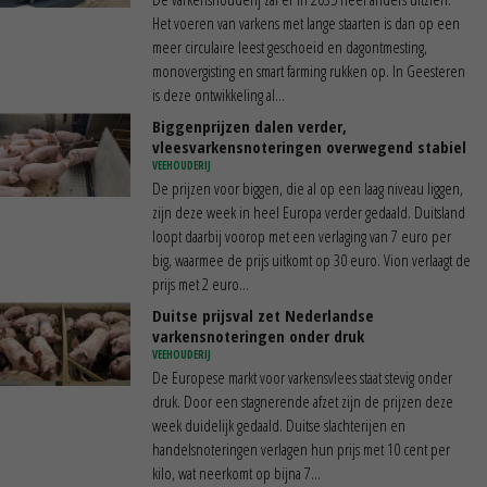
Het voeren van varkens met lange staarten is dan op een
meer circulaire leest geschoeid en dagontmesting,
monovergisting en smart farming rukken op. In Geesteren
is deze ontwikkeling al...
Biggenprijzen dalen verder,
vleesvarkensnoteringen overwegend stabiel
VEEHOUDERIJ
De prijzen voor biggen, die al op een laag niveau liggen,
zijn deze week in heel Europa verder gedaald. Duitsland
loopt daarbij voorop met een verlaging van 7 euro per
big, waarmee de prijs uitkomt op 30 euro. Vion verlaagt de
prijs met 2 euro...
Duitse prijsval zet Nederlandse
varkensnoteringen onder druk
VEEHOUDERIJ
De Europese markt voor varkensvlees staat stevig onder
druk. Door een stagnerende afzet zijn de prijzen deze
week duidelijk gedaald. Duitse slachterijen en
handelsnoteringen verlagen hun prijs met 10 cent per
kilo, wat neerkomt op bijna 7...