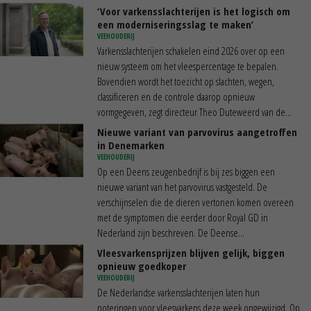
‘Voor varkensslachterijen is het logisch om
een moderniseringsslag te maken’
VEEHOUDERIJ
Varkensslachterijen schakelen eind 2026 over op een
nieuw systeem om het vleespercentage te bepalen.
Bovendien wordt het toezicht op slachten, wegen,
classificeren en de controle daarop opnieuw
vormgegeven, zegt directeur Theo Duteweerd van de...
Nieuwe variant van parvovirus aangetroffen
in Denemarken
VEEHOUDERIJ
Op een Deens zeugenbedrijf is bij zes biggen een
nieuwe variant van het parvovirus vastgesteld. De
verschijnselen die de dieren vertonen komen overeen
met de symptomen die eerder door Royal GD in
Nederland zijn beschreven. De Deense...
Vleesvarkensprijzen blijven gelijk, biggen
opnieuw goedkoper
VEEHOUDERIJ
De Nederlandse varkensslachterijen laten hun
noteringen voor vleesvarkens deze week ongewijzigd. Op