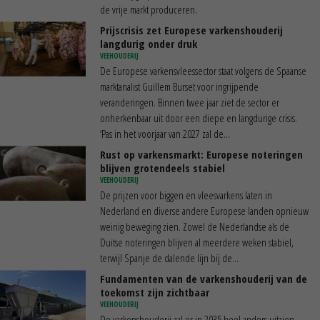
de vrije markt produceren.
Prijscrisis zet Europese varkenshouderij
langdurig onder druk
VEEHOUDERIJ
De Europese varkensvleessector staat volgens de Spaanse
marktanalist Guillem Burset voor ingrijpende
veranderingen. Binnen twee jaar ziet de sector er
onherkenbaar uit door een diepe en langdurige crisis.
‘Pas in het voorjaar van 2027 zal de...
Rust op varkensmarkt: Europese noteringen
blijven grotendeels stabiel
VEEHOUDERIJ
De prijzen voor biggen en vleesvarkens laten in
Nederland en diverse andere Europese landen opnieuw
weinig beweging zien. Zowel de Nederlandse als de
Duitse noteringen blijven al meerdere weken stabiel,
terwijl Spanje de dalende lijn bij de...
Fundamenten van de varkenshouderij van de
toekomst zijn zichtbaar
VEEHOUDERIJ
De varkenshouderij zal er in 2035 heel anders uitzien.