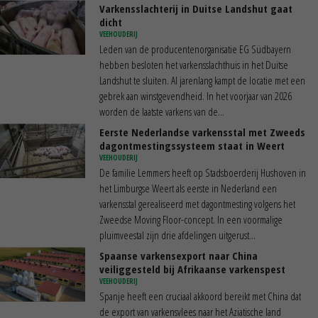
Varkensslachterij in Duitse Landshut gaat
dicht
VEEHOUDERIJ
Leden van de producentenorganisatie EG Südbayern
hebben besloten het varkensslachthuis in het Duitse
Landshut te sluiten. Al jarenlang kampt de locatie met een
gebrek aan winstgevendheid. In het voorjaar van 2026
worden de laatste varkens van de...
Eerste Nederlandse varkensstal met Zweeds
dagontmestingssysteem staat in Weert
VEEHOUDERIJ
De familie Lemmers heeft op Stadsboerderij Hushoven in
het Limburgse Weert als eerste in Nederland een
varkensstal gerealiseerd met dagontmesting volgens het
Zweedse Moving Floor-concept. In een voormalige
pluimveestal zijn drie afdelingen uitgerust...
Spaanse varkensexport naar China
veiliggesteld bij Afrikaanse varkenspest
VEEHOUDERIJ
Spanje heeft een cruciaal akkoord bereikt met China dat
de export van varkensvlees naar het Aziatische land