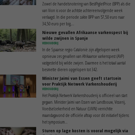
Zowel de handelsnotering van BestPigletPrice (BPP) als die
van Vion is voor de achtste achtereenvolgende week
verlaagd. In die periode zakte BPP van 57,50 euro naar
34,50 euro per big,...
Nieuwe gevallen Afrikaanse varkenspest bij
wilde zwijnen in Spanje
VEEHOUDERIJ
In de Spaanse regio Catalonië zijn afgelopen week
opnieuw zes gevallen van Afrikaanse varkenspest (AVP)
vastgesteld bij wilde zwijen. Daarmee is het totaal aantal
besmette dieren opgelopen tot 342.
Minister Jaimi van Essen geeft startsein
voor Praktijk Netwerk Varkenshouderij
VEEHOUDERIJ
Het Praktijk Netwerk Varkenshouderij is officieel van start
gegaan. Minister Jaimi van Essen van Landbouw, Visserij,
Voedselzekerheid en Natuur (LVVN) verrichtte
maandagavond de officiële aftrap voor dit initiatief tijdens
het symposium...
Sturen op lage kosten is vooral mogelijk via