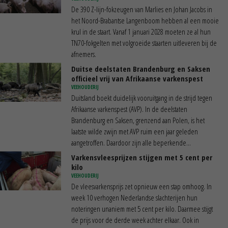
De 390 Z-lijn-fokzeugen van Marlies en Johan Jacobs in
het Noord-Brabantse Langenboom hebben al een mooie
krul in de staart. Vanaf 1 januari 2028 moeten ze al hun
TN70-fokgelten met volgroeide staarten uitleveren bij de
afnemers.
Duitse deelstaten Brandenburg en Saksen
officieel vrij van Afrikaanse varkenspest
VEEHOUDERIJ
Duitsland boekt duidelijk vooruitgang in de strijd tegen
Afrikaanse varkenspest (AVP). In de deelstaten
Brandenburg en Saksen, grenzend aan Polen, is het
laatste wilde zwijn met AVP ruim een jaar geleden
aangetroffen. Daardoor zijn alle beperkende...
Varkensvleesprijzen stijgen met 5 cent per
kilo
VEEHOUDERIJ
De vleesvarkensprijs zet opnieuw een stap omhoog. In
week 10 verhogen Nederlandse slachterijen hun
noteringen unaniem met 5 cent per kilo. Daarmee stijgt
de prijs voor de derde week achter elkaar. Ook in