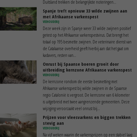
Duitsland trekken de belangrijkste noteringen...
Spanje treft opnieuw 33 wilde zwijnen aan
met Afrikaanse varkenspest
VEEHOUDERIJ
Deze week zijn in Spanje weer 33 wilde zwijnen positief
getest op het Afrikaanse varkenspestvirus. Dat brengt het
totaal op 195 besmette zwijnen. De veterinaire dienst van
de Catalaanse overheid geeft hierbij aan dat het gaat om
kadavers, resten van...
Onrust bij Spaanse boeren groeit door
uitbreiding kernzone Afrikaanse varkenspest
VEEHOUDERIJ
De kernzone rondom de eerste besmetting met
Afrikaanse varkenspest bij wilde zwijnen in de Spaanse
regio Catalonië is vergroot. De kernzone van 6 kilometer
is uitgebreid met twee aangrenzende gemeenten. Deze
wijziging veroorzaakt veel onrust bij...
Prijzen voor vleesvarkens en biggen trekken
stevig aan
VEEHOUDERIJ
Na vijf weken waarin de varkensprijzen op een stabiel laag