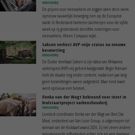
VEEHOUDERIJ
De prijzen voor vleesvarkens en biggen laten deze week
opnieuw nauwelijks beweging zien op de Europese
markt. In Nederland hanteren slachterijen voor de vijfde
week op rij grotendeels dezelfde noteringen voor
vleesvarkens. Alleen Compaxo wijkt...
Saksen verliest AVP-vrije status na nieuwe
besmetting
VEEHOUDERIJ
De Duitse deelstaat Saksen is zijn status van Afrikaanse
varkenspest (AVP)-vrij gebied kwijtgeraakt. Begin februari
leek de situatie nog onder controle, nadat een jaar lang
geen besmettingen waren vastgesteld. Maar eind maart
werd opnieuw een besmet...
Ilonka van der Wagt bekroond voor inzet in
krulstaartproject varkenshouderij
VEEHOUDERIJ
Livestock coördinator Ilonka van der Wagt van Best Star
Meat, onderdeel van Van Loon Group, is uitgeroepen tot
winnaar van de Krulstaart award 2026. Zij liet zeven andere
genomineerde erfbetreders achter zich en wint daarmee