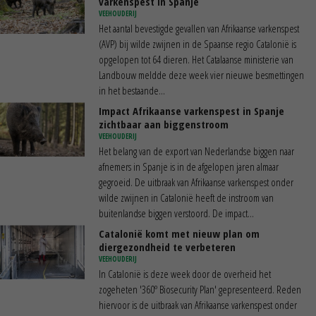
varkenspest in Spanje
VEEHOUDERIJ
Het aantal bevestigde gevallen van Afrikaanse varkenspest
(AVP) bij wilde zwijnen in de Spaanse regio Catalonië is
opgelopen tot 64 dieren. Het Catalaanse ministerie van
Landbouw meldde deze week vier nieuwe besmettingen
in het bestaande...
Impact Afrikaanse varkenspest in Spanje
zichtbaar aan biggenstroom
VEEHOUDERIJ
Het belang van de export van Nederlandse biggen naar
afnemers in Spanje is in de afgelopen jaren almaar
gegroeid. De uitbraak van Afrikaanse varkenspest onder
wilde zwijnen in Catalonië heeft de instroom van
buitenlandse biggen verstoord. De impact...
Catalonië komt met nieuw plan om
diergezondheid te verbeteren
VEEHOUDERIJ
In Catalonië is deze week door de overheid het
zogeheten '360º Biosecurity Plan' gepresenteerd. Reden
hiervoor is de uitbraak van Afrikaanse varkenspest onder