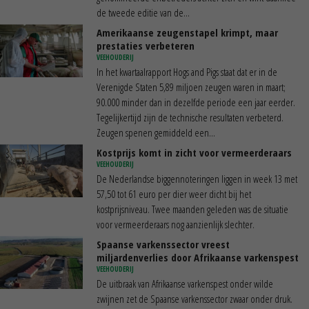
de tweede editie van de...
Amerikaanse zeugenstapel krimpt, maar
prestaties verbeteren
VEEHOUDERIJ
In het kwartaalrapport Hogs and Pigs staat dat er in de
Verenigde Staten 5,89 miljoen zeugen waren in maart;
90.000 minder dan in dezelfde periode een jaar eerder.
Tegelijkertijd zijn de technische resultaten verbeterd.
Zeugen spenen gemiddeld een...
Kostprijs komt in zicht voor vermeerderaars
VEEHOUDERIJ
De Nederlandse biggennoteringen liggen in week 13 met
57,50 tot 61 euro per dier weer dicht bij het
kostprijsniveau. Twee maanden geleden was de situatie
voor vermeerderaars nog aanzienlijk slechter.
Spaanse varkenssector vreest
miljardenverlies door Afrikaanse varkenspest
VEEHOUDERIJ
De uitbraak van Afrikaanse varkenspest onder wilde
zwijnen zet de Spaanse varkenssector zwaar onder druk.