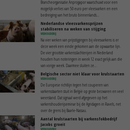
Brancheorganisatie Anprogapor waarschuwt voor een
mogelijk verlies van 50 euro per vleesvarken en een
bedreiging van het bruto binnenlands...
Nederlandse vleesvarkensprijzen
stabiliseren na weken van stijging
VEEHOUDERIJ
Na vier weken van prijsstijgingen bij vleesvarkens is er
deze week een einde gekomen aan de opwaartse lijn.
De vier grootste varkensslachterijen in Nederland
houden hun noteringen in week 12 exact gelijk aan die
van vorige week. Daarmee sluiten ze...
Belgische sector niet klaar voor krulstaarten
VEEHOUDERIJ
De Europese richtlijn tegen het couperen van
varkensstaarten stuit in België op grote bezwaren en veel
weerstand. Dat signaal werd afgegeven op het
varkenshouderijseminar bij de Agridagen in Ravels, net
over de grens bij Baarle-Nassau.
Aantal krulstaarten bij varkensfokbedrijf
Jacobs groeit
VEEHOUDERIJ