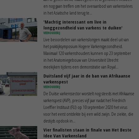
en nog gaan treffen om het overaanbod van varkensvlees
in het Aziatische land terug te...
'Machtig interessant om live in
longgezondheid van varkens te duiken'
VEEHOUDERIJ
Live beoordelen van varkenslongen maakt deel uit van
het praktijksymposium Hogere Varkensgezondheid.
Maximaal 120 varkenshouders kunnen op 23 september
in het Anatomiegebouw van Universiteit Utrecht
meekijken tijdens een demonstratie van Royal...
Duitsland vijf jaar in de ban van Afrikaanse
varkenspest
VEEHOUDERIJ
De Duitse varkenssector worstelt nog steeds met Afrikaanse
varkenspest (AVP), precies vijf jaar nadat het Friedrich
Loeffler Instituut (FLI) op 10 september 2020 het virus
voor het eerst ontdekte bij een wild zwijn. De ziekte, die
destijds opdook in...
Vier finalisten staan in finale van Het Beste
Idee Van Varkensland