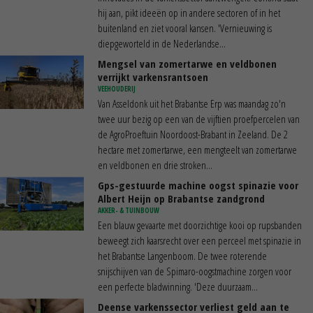
hij aan, pikt ideeën op in andere sectoren of in het
buitenland en ziet vooral kansen. 'Vernieuwing is
diepgeworteld in de Nederlandse...
Mengsel van zomertarwe en veldbonen
verrijkt varkensrantsoen
VEEHOUDERIJ
Van Asseldonk uit het Brabantse Erp was maandag zo'n
twee uur bezig op een van de vijftien proefpercelen van
de AgroProeftuin Noordoost-Brabant in Zeeland. De 2
hectare met zomertarwe, een mengteelt van zomertarwe
en veldbonen en drie stroken...
Gps-gestuurde machine oogst spinazie voor
Albert Heijn op Brabantse zandgrond
AKKER- & TUINBOUW
Een blauw gevaarte met doorzichtige kooi op rupsbanden
beweegt zich kaarsrecht over een perceel met spinazie in
het Brabantse Langenboom. De twee roterende
snijschijven van de Spimaro-oogstmachine zorgen voor
een perfecte bladwinning. 'Deze duurzaam...
Deense varkenssector verliest geld aan te