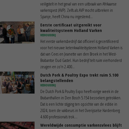
veiligstelt in het geval van een uitbraak van Afrikaanse
varkenspest (AVP). Zelfs als AVP mocht uitbreken in
Spanje, heeft China nu ingestemd...
Eerste certificaat uitgereikt voor
kwaliteitsysteem Holland Varken
VEEHOUDERIJ
Het eerste varkensbedrijf dat officieel is gecertificeerd
voor het nieuwe ketenkwaliteitsysteem Holland Varken is
dat van Cees en Jeanette van den Broek in het West-
Brabantse Oud Gastel. Hun bedrijf telt ruim vierhonderd
zeugen en zo'n 2.400...
Dutch Pork & Poultry Expo trekt ruim 5.100
belangstellenden
VEEHOUDERIJ
De Dutch Pork & Poultry Expo heeft vorige week in de
Brabanthallen in Den Bosch 5.154 bezoekers getrokken.
Dat is een lichte stijging ten opzichte van de editie in
2024, toen de vakbeurs in het Overijsselse Hardenberg
4.600 professionals trok....
Wereldwijde consumptie varkensvlees blijft