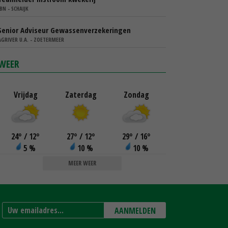
IBN - SCHAIJK
Senior Adviseur Gewassenverzekeringen
AGRIVER U.A. - ZOETERMEER
WEER
Vrijdag
Zaterdag
Zondag
24
°
/ 12
°
27
°
/ 12
°
29
°
/ 16
°
5 %
10 %
10 %
MEER WEER
AANMELDEN