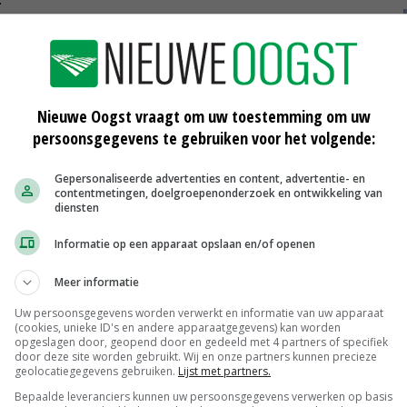
straks niet meer zo vanzelfsprekend
Nieuwe Oogst vraagt om uw toestemming om uw
persoonsgegevens te gebruiken voor het volgende:
ybride; een ontwikkeling om samen met klanten in te
Gepersonaliseerde advertenties en content, advertentie- en
contentmetingen, doelgroepenonderzoek en ontwikkeling van
an eiwitisolaat uit veldbonen en erwten is het aandeel
diensten
uk gunstig te beïnvloeden', zegt de
Informatie op een apparaat opslaan en/of openen
Meer informatie
ploopt, is de exacte CO2-voetafdruk van zijn
Uw persoonsgegevens worden verwerkt en informatie van uw apparaat
ockchaintechnologie en rekenen met echte cijfers van
(cookies, unieke ID's en andere apparaatgegevens) kan worden
opgeslagen door, geopend door en gedeeld met 4 partners of specifiek
 een lagere klimaatimpact te hebben dan de generieke
door deze site worden gebruikt. Wij en onze partners kunnen precieze
geolocatiegegevens gebruiken.
Lijst met partners.
retailer een specifiek programma draaien op een lage
Bepaalde leveranciers kunnen uw persoonsgegevens verwerken op basis
n met onze varkenshouders en kunnen we de meerkosten