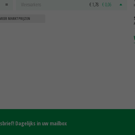
Vleesvarkens
€ 1,78
€ 0,06
MEER MARKTPRIJZEN
brief! Dagelijks in uw mailbox