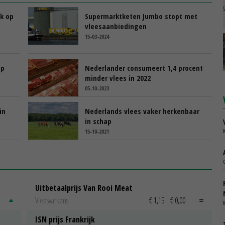
jk op
Supermarktketen Jumbo stopt met
vleesaanbiedingen
15-03-2024
op
Nederlander consumeert 1,4 procent
minder vlees in 2022
05-10-2023
in
Nederlands vlees vaker herkenbaar
in schap
15-10-2021
Uitbetaalprijs Van Rooi Meat
Vleesvarkens
€ 1,15
€ 0,00
ISN prijs Frankrijk