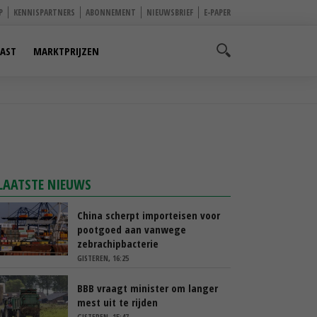
P
KENNISPARTNERS
ABONNEMENT
NIEUWSBRIEF
E-PAPER
AST
MARKTPRIJZEN
LAATSTE NIEUWS
China scherpt importeisen voor
pootgoed aan vanwege
zebrachipbacterie
GISTEREN, 16:25
BBB vraagt minister om langer
mest uit te rijden
GISTEREN, 15:47