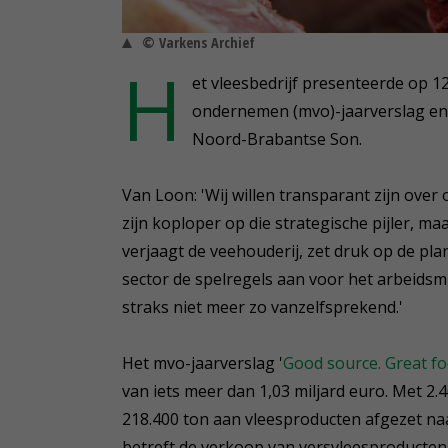
© Varkens Archief
H
et vleesbedrijf presenteerde op 1
ondernemen (mvo)-jaarverslag en g
Noord-Brabantse Son.
Van Loon: 'Wij willen transparant zijn ove
zijn koploper op die strategische pijler, m
verjaagt de veehouderij, zet druk op de pl
sector de spelregels aan voor het arbeids
straks niet meer zo vanzelfsprekend.'
Het mvo-jaarverslag '
Good source. Great f
van iets meer dan 1,03 miljard euro. Met 2
218.400 ton aan vleesproducten afgezet naar
betreft de verkoop van versvleesproducten