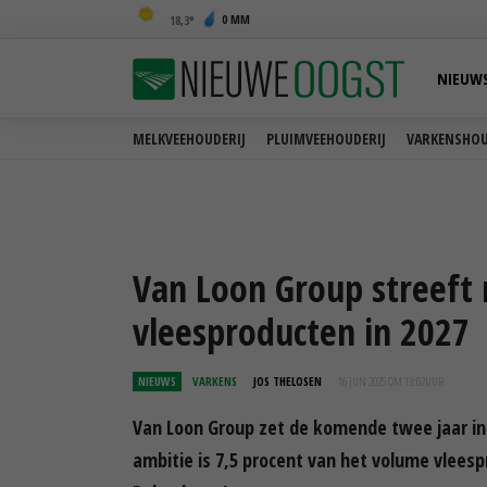
0 MM
18,3
NIEUW
MELKVEEHOUDERIJ
PLUIMVEEHOUDERIJ
VARKENSHOU
Van Loon Group streeft 
vleesproducten in 2027
NIEUWS
VARKENS
JOS THELOSEN
16 JUN 2025 OM 13:02
UUR
Van Loon Group zet de komende twee jaar in
ambitie is 7,5 procent van het volume vlees