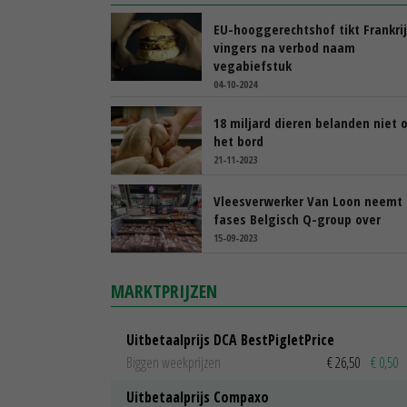
EU-hooggerechtshof tikt Frankri
vingers na verbod naam
vegabiefstuk
04-10-2024
18 miljard dieren belanden niet 
het bord
21-11-2023
Vleesverwerker Van Loon neemt 
fases Belgisch Q-group over
15-09-2023
MARKTPRIJZEN
Uitbetaalprijs DCA BestPigletPrice
Biggen weekprijzen
€ 26,50
€ 0,50
Uitbetaalprijs Compaxo