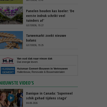
Panelen houden kas koeler: ‘De
eerste indruk schrikt veel
tuinders af’
GISTEREN, 15:27
Tarwemarkt zoekt nieuwe
balans
GISTEREN, 15:25
Van oud dak naar nieuw dak
Dat energie levert.
Huisman Gemert-Bouwen in Vertrouwen
Hallenbouw, Renovatie & Bouwmaterialen
NIEUWSTE VIDEO'S
Danique in Canada: ‘Superveel
schik gehad tijdens stage’
04-08-2026