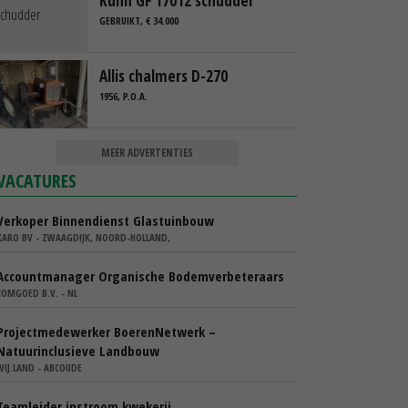
Kuhn GF 17012 schudder
GEBRUIKT, € 34.000
Allis chalmers D-270
1956, P.O.A.
MEER ADVERTENTIES
VACATURES
Verkoper Binnendienst Glastuinbouw
KARO BV - ZWAAGDIJK, NOORD-HOLLAND,
Accountmanager Organische Bodemverbeteraars
COMGOED B.V. - NL
Projectmedewerker BoerenNetwerk –
Natuurinclusieve Landbouw
WIJ.LAND - ABCOUDE
Teamleider instroom kwekerij