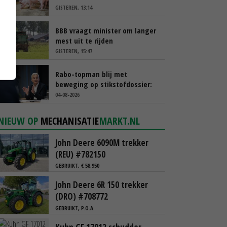
GISTEREN, 13:14
BBB vraagt minister om langer
mest uit te rijden
GISTEREN, 15:47
Rabo-topman blij met
beweging op stikstofdossier:
‘Verdienmodel van boeren blijft
04-08-2026
cruciaal’
NIEUW OP
MECHANISATIE
MARKT.NL
John Deere 6090M trekker
(REU) #782150
GEBRUIKT, € 58.950
John Deere 6R 150 trekker
(DRO) #708772
GEBRUIKT, P.O.A.