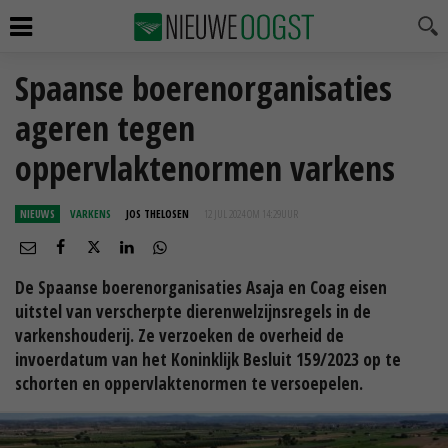
Spaanse boerenorganisaties
ageren tegen
oppervlaktenormen varkens
NIEUWS
VARKENS
JOS THELOSEN
12 JUL 2024 OM 14:29
UUR
De Spaanse boerenorganisaties Asaja en Coag eisen
uitstel van verscherpte dierenwelzijnsregels in de
varkenshouderij. Ze verzoeken de overheid de
invoerdatum van het Koninklijk Besluit 159/2023 op te
schorten en oppervlaktenormen te versoepelen.