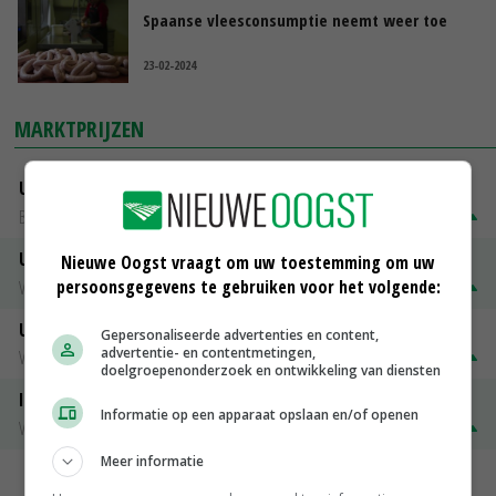
Spaanse vleesconsumptie neemt weer toe
23-02-2024
MARKTPRIJZEN
Uitbetaalprijs DCA BestPigletPrice
Biggen weekprijzen
€ 26,50
€ 0,50
Uitbetaalprijs Compaxo
Nieuwe Oogst vraagt om uw toestemming om uw
persoonsgegevens te gebruiken voor het volgende:
Vleesvarkens
€ 1,32
€ 0,10
Uitbetaalprijs Van Rooi Meat
Gepersonaliseerde advertenties en content,
advertentie- en contentmetingen,
Vleesvarkens
€ 1,25
€ 0,10
doelgroepenonderzoek en ontwikkeling van diensten
ISN prijs Frankrijk
Informatie op een apparaat opslaan en/of openen
Vleesvarkens
€ 1,78
€ 0,06
Meer informatie
MEER MARKTPRIJZEN