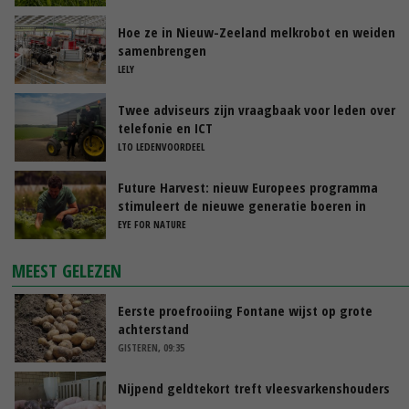
Hoe ze in Nieuw-Zeeland melkrobot en weiden
samenbrengen
LELY
Twee adviseurs zijn vraagbaak voor leden over
telefonie en ICT
LTO LEDENVOORDEEL
Future Harvest: nieuw Europees programma
stimuleert de nieuwe generatie boeren in
Nederland
EYE FOR NATURE
MEEST GELEZEN
Eerste proefrooiing Fontane wijst op grote
achterstand
GISTEREN, 09:35
Nijpend geldtekort treft vleesvarkenshouders