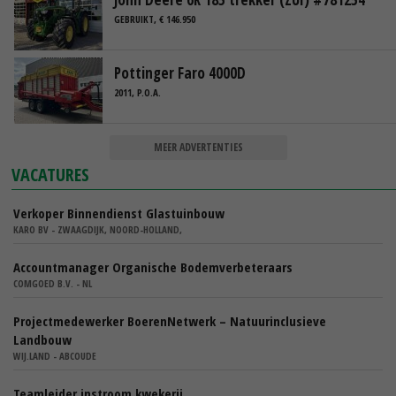
GEBRUIKT, € 146.950
Pottinger Faro 4000D
2011, P.O.A.
MEER ADVERTENTIES
VACATURES
Verkoper Binnendienst Glastuinbouw
KARO BV - ZWAAGDIJK, NOORD-HOLLAND,
Accountmanager Organische Bodemverbeteraars
COMGOED B.V. - NL
Projectmedewerker BoerenNetwerk – Natuurinclusieve
Landbouw
WIJ.LAND - ABCOUDE
Teamleider instroom kwekerij