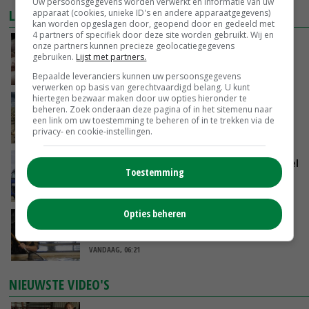
Uw persoonsgegevens worden verwerkt en informatie van uw
LAATSTE NIEUWS
apparaat (cookies, unieke ID's en andere apparaatgegevens)
kan worden opgeslagen door, geopend door en gedeeld met
4 partners of specifiek door deze site worden gebruikt. Wij en
Plotselinge prijsstijging geeft varkensmarkt
onze partners kunnen precieze geolocatiegegevens
gebruiken.
Lijst met partners.
nieuw perspectief
VANDAAG, 10:02
Bepaalde leveranciers kunnen uw persoonsgegevens
verwerken op basis van gerechtvaardigd belang. U kunt
hiertegen bezwaar maken door uw opties hieronder te
‘De eerste 10 ton van de uienoogst zijn we nu
beheren. Zoek onderaan deze pagina of in het sitemenu naar
al kwijt’
een link om uw toestemming te beheren of in te trekken via de
privacy- en cookie-instellingen.
VANDAAG, 09:28
ForFarmers groeit verder en ziet marktaandeel
Toestemming
toenemen
VANDAAG, 07:43
Opties beheren
Zalmkweker wil ‘standaard neerzetten die als
voorbeeld kan dienen voor sector’
VANDAAG, 06:21
NIEUWSTE VIDEO'S