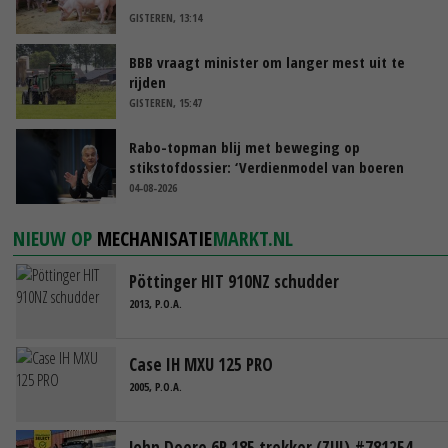
GISTEREN, 13:14
BBB vraagt minister om langer mest uit te
rijden
GISTEREN, 15:47
Rabo-topman blij met beweging op
stikstofdossier: ‘Verdienmodel van boeren
blijft cruciaal’
04-08-2026
NIEUW OP
MECHANISATIE
MARKT.NL
Pöttinger HIT 910NZ schudder
2013, P.O.A.
Case IH MXU 125 PRO
2005, P.O.A.
John Deere 6R 185 trekker (ZUI) #781254