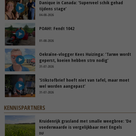
Danique in Canada: ‘Superveel schik gehad
tijdens stage’
04-08-2026
POAH!: Fendt 1042
01-08-2026
Oekraïne-vlogger Kees Huizinga: ‘Tarwe wordt
geperst, koeien hebben stro nodig’
31-07-2026
‘Stikstofbrief hoeft niet van tafel, maar moet
wel worden aangepast’
31-07-2026
KENNISPARTNERS
Kruidenrijk grasland met smalle weegbree: ‘De
voederwaarde is vergelijkbaar met Engels
raaigras’
DLF