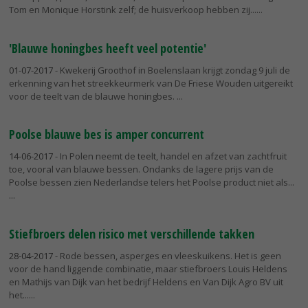
Tom en Monique Horstink zelf; de huisverkoop hebben zij...
'Blauwe honingbes heeft veel potentie'
01-07-2017
- Kwekerij Groothof in Boelenslaan krijgt zondag 9 juli de
erkenning van het streekkeurmerk van De Friese Wouden uitgereikt
voor de teelt van de blauwe honingbes.
Poolse blauwe bes is amper concurrent
14-06-2017
- In Polen neemt de teelt, handel en afzet van zachtfruit
toe, vooral van blauwe bessen. Ondanks de lagere prijs van de
Poolse bessen zien Nederlandse telers het Poolse product niet als...
Stiefbroers delen risico met verschillende takken
28-04-2017
- Rode bessen, asperges en vleeskuikens. Het is geen
voor de hand liggende combinatie, maar stiefbroers Louis Heldens
en Mathijs van Dijk van het bedrijf Heldens en Van Dijk Agro BV uit
het...