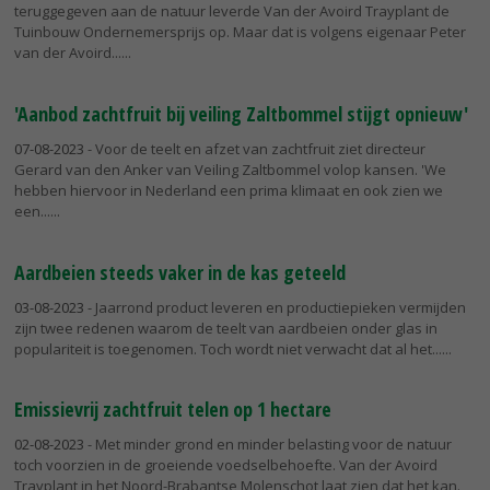
teruggegeven aan de natuur leverde Van der Avoird Trayplant de
Tuinbouw Ondernemersprijs op. Maar dat is volgens eigenaar Peter
van der Avoird...
'Aanbod zachtfruit bij veiling Zaltbommel stijgt opnieuw'
07-08-2023
- Voor de teelt en afzet van zachtfruit ziet directeur
Gerard van den Anker van Veiling Zaltbommel volop kansen. 'We
hebben hiervoor in Nederland een prima klimaat en ook zien we
een...
Aardbeien steeds vaker in de kas geteeld
03-08-2023
- Jaarrond product leveren en productiepieken vermijden
zijn twee redenen waarom de teelt van aardbeien onder glas in
populariteit is toegenomen. Toch wordt niet verwacht dat al het...
Emissievrij zachtfruit telen op 1 hectare
02-08-2023
- Met minder grond en minder belasting voor de natuur
toch voorzien in de groeiende voedselbehoefte. Van der Avoird
Trayplant in het Noord-Brabantse Molenschot laat zien dat het kan.