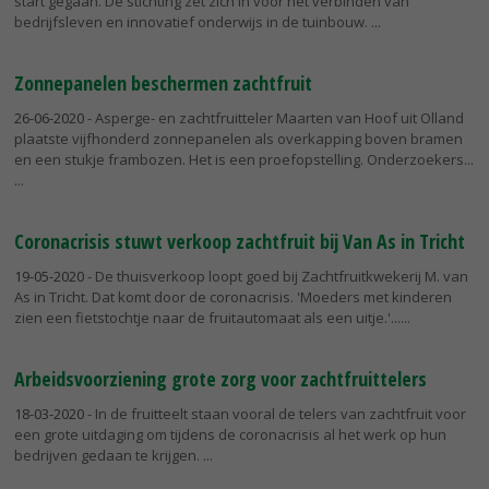
start gegaan. De stichting zet zich in voor het verbinden van
bedrijfsleven en innovatief onderwijs in de tuinbouw.
Zonnepanelen beschermen zachtfruit
26-06-2020
- Asperge- en zachtfruitteler Maarten van Hoof uit Olland
plaatste vijfhonderd zonnepanelen als overkapping boven bramen
en een stukje frambozen. Het is een proefopstelling. Onderzoekers...
Coronacrisis stuwt verkoop zachtfruit bij Van As in Tricht
19-05-2020
- De thuisverkoop loopt goed bij Zachtfruitkwekerij M. van
As in Tricht. Dat komt door de coronacrisis. 'Moeders met kinderen
zien een fietstochtje naar de fruitautomaat als een uitje.'...
Arbeidsvoorziening grote zorg voor zachtfruittelers
18-03-2020
- In de fruitteelt staan vooral de telers van zachtfruit voor
een grote uitdaging om tijdens de coronacrisis al het werk op hun
bedrijven gedaan te krijgen.