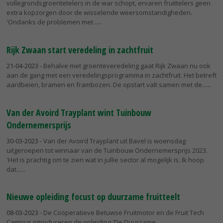
vollegrondsgroentetelers in de war schopt, ervaren fruittelers geen
extra kopzorgen door de wisselende weersomstandigheden.
'Ondanks de problemen met...
Rijk Zwaan start veredeling in zachtfruit
21-04-2023
- Behalve met groenteveredeling gaat Rijk Zwaan nu ook
aan de gang met een veredelingsprogramma in zachtfruit. Het betreft
aardbeien, bramen en frambozen. De opstart valt samen met de...
Van der Avoird Trayplant wint Tuinbouw
Ondernemersprijs
30-03-2023
- Van der Avoird Trayplant uit Bavel is woensdag
uitgeroepen tot winnaar van de Tuinbouw Ondernemersprijs 2023.
'Het is prachtig om te zien wat in jullie sector al mogelijk is. Ik hoop
dat...
Nieuwe opleiding focust op duurzame fruitteelt
08-03-2023
- De Coöperatieve Betuwse Fruitmotor en de Fruit Tech
Campus introduceren de opleiding 'De Duurzame