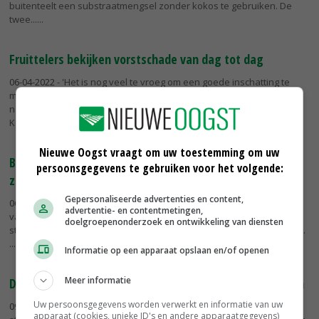
buitenteelt een substraatmengsel zonder kokos te gebruiken. De
twee...
Fruittelers bekijken vorstschade van dag tot dag
06-04-2022
- 'Het is nog veel te vroeg om een goede inschatting te
maken, maar dat de fruitteelt schade heeft geleden door de
nachtvorst van afgelopen weekend is duidelijk', zegt Tonnie van
Kessel van...
Nieuwe Oogst vraagt om uw toestemming om uw
Biologisch afbreekbare stek- en zaaiplug in
persoonsgegevens te gebruiken voor het volgende:
zachtfruitteelt getest
Gepersonaliseerde advertenties en content,
06-04-2022
- Growcoon-pluggen worden nu ook ingezet bij de teelt
advertentie- en contentmetingen,
van zachtfruit. Tot op heden werden deze biologisch afbreekbare
doelgroepenonderzoek en ontwikkeling van diensten
stek- en zaaiplug vooral toegepast door kwekers uit de sierteelt en...
Informatie op een apparaat opslaan en/of openen
Meer informatie
Delphy komt met app voor beheersing ziekten en plagen
Uw persoonsgegevens worden verwerkt en informatie van uw
09-03-2022
- De toepassing van gewasbeschermingsmiddelen wordt
apparaat (cookies, unieke ID's en andere apparaatgegevens)