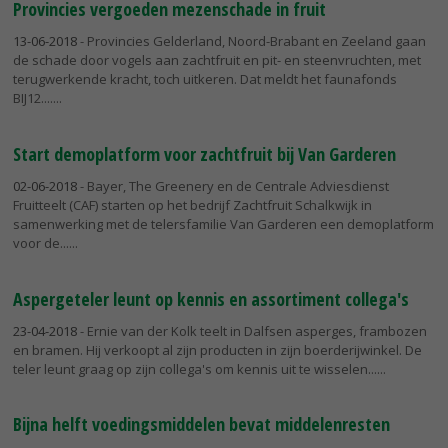
Provincies vergoeden mezenschade in fruit
13-06-2018
- Provincies Gelderland, Noord-Brabant en Zeeland gaan
de schade door vogels aan zachtfruit en pit- en steenvruchten, met
terugwerkende kracht, toch uitkeren. Dat meldt het faunafonds
BIJ12....
Start demoplatform voor zachtfruit bij Van Garderen
02-06-2018
- Bayer, The Greenery en de Centrale Adviesdienst
Fruitteelt (CAF) starten op het bedrijf Zachtfruit Schalkwijk in
samenwerking met de telersfamilie Van Garderen een demoplatform
voor de...
Aspergeteler leunt op kennis en assortiment collega's
23-04-2018
- Ernie van der Kolk teelt in Dalfsen asperges, frambozen
en bramen. Hij verkoopt al zijn producten in zijn boerderijwinkel. De
teler leunt graag op zijn collega's om kennis uit te wisselen...
Bijna helft voedingsmiddelen bevat middelenresten