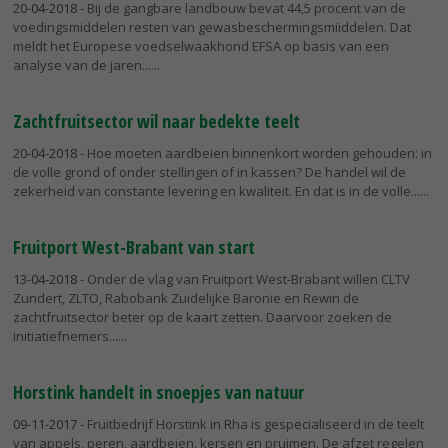
20-04-2018
- Bij de gangbare landbouw bevat 44,5 procent van de
voedingsmiddelen resten van gewasbeschermingsmiiddelen. Dat
meldt het Europese voedselwaakhond EFSA op basis van een
analyse van de jaren...
Zachtfruitsector wil naar bedekte teelt
20-04-2018
- Hoe moeten aardbeien binnenkort worden gehouden: in
de volle grond of onder stellingen of in kassen? De handel wil de
zekerheid van constante levering en kwaliteit. En dat is in de volle...
Fruitport West-Brabant van start
13-04-2018
- Onder de vlag van Fruitport West-Brabant willen CLTV
Zundert, ZLTO, Rabobank Zuidelijke Baronie en Rewin de
zachtfruitsector beter op de kaart zetten. Daarvoor zoeken de
initiatiefnemers...
Horstink handelt in snoepjes van natuur
09-11-2017
- Fruitbedrijf Horstink in Rha is gespecialiseerd in de teelt
van appels, peren, aardbeien, kersen en pruimen. De afzet regelen