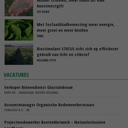
kunstmestgift
OCI AGRO
Met fosfaatbladbemesting meer energie,
meer groei en meer knollen
YARA
Biostimulant STATUS richt zich op efficiënter
gebruik van licht en stikstof
HOLLAND FYTO
VACATURES
Verkoper Binnendienst Glastuinbouw
KARO BV - ZWAAGDIJK, NOORD-HOLLAND,
Accountmanager Organische Bodemverbeteraars
COMGOED B.V. - NL
Projectmedewerker BoerenNetwerk – Natuurinclusieve
Landbouw