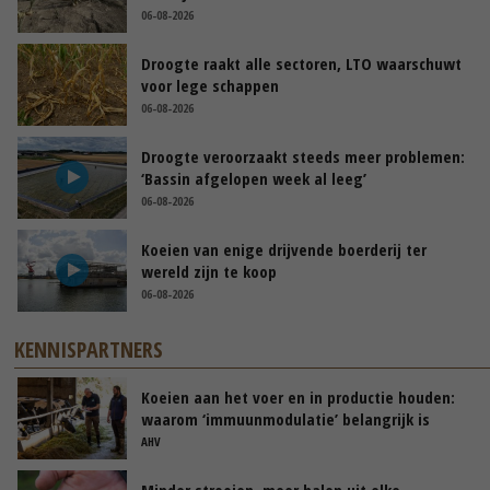
06-08-2026
Droogte raakt alle sectoren, LTO waarschuwt
voor lege schappen
06-08-2026
Droogte veroorzaakt steeds meer problemen:
‘Bassin afgelopen week al leeg’
06-08-2026
Koeien van enige drijvende boerderij ter
wereld zijn te koop
06-08-2026
KENNISPARTNERS
Koeien aan het voer en in productie houden:
waarom ‘immuunmodulatie’ belangrijk is
tijdens de transitieperiode
AHV
Minder strooien, meer halen uit elke