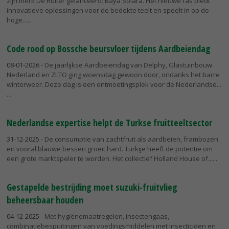
zijn merk De Ruiter gelanceerd: Baya Solara. Het nieuwe ras biedt
innovatieve oplossingen voor de bedekte teelt en speelt in op de
hoge...
Code rood op Bossche beursvloer tijdens Aardbeiendag
08-01-2026
- De jaarlijkse Aardbeiendag van Delphy, Glastuinbouw
Nederland en ZLTO ging woensdag gewoon door, ondanks het barre
winterweer. Deze dag is een ontmoetingsplek voor de Nederlandse...
Nederlandse expertise helpt de Turkse fruitteeltsector
31-12-2025
- De consumptie van zachtfruit als aardbeien, frambozen
en vooral blauwe bessen groeit hard. Turkije heeft de potentie om
een grote marktspeler te worden. Het collectief Holland House of...
Gestapelde bestrijding moet suzuki-fruitvlieg
beheersbaar houden
04-12-2025
- Met hygiënemaatregelen, insectengaas,
combinatiebespuitingen van voedingsmiddelen met insecticiden en