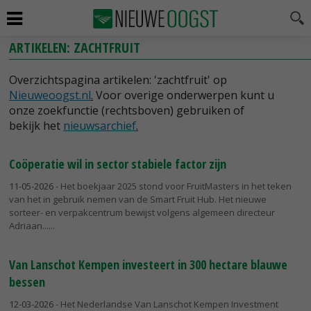
ARTIKELEN: ZACHTFRUIT
Overzichtspagina artikelen: 'zachtfruit' op
Nieuweoogst.nl
.
Voor overige onderwerpen kunt u
onze zoekfunctie (rechtsboven) gebruiken of
bekijk het
nieuwsarchief
.
Coöperatie wil in sector stabiele factor zijn
11-05-2026
- Het boekjaar 2025 stond voor FruitMasters in het teken
van het in gebruik nemen van de Smart Fruit Hub. Het nieuwe
sorteer- en verpakcentrum bewijst volgens algemeen directeur
Adriaan...
Van Lanschot Kempen investeert in 300 hectare blauwe
bessen
12-03-2026
- Het Nederlandse Van Lanschot Kempen Investment