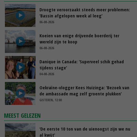
Droogte veroorzaakt steeds meer problemen:
‘Bassin afgelopen week al leeg’
06-08-2026
Koeien van enige drijvende boerderij ter
wereld zijn te koop
06-08-2026
Danique in Canada: ‘Superveel schik gehad
tijdens stage’
04-08-2026
Oekraïne-vlogger Kees Huizinga: ‘Bezoek van
de ambassade mag zelf groente plukken’
GISTEREN, 12:00
MEEST GELEZEN
‘De eerste 10 ton van de uienoogst zijn we nu
al kwijt’