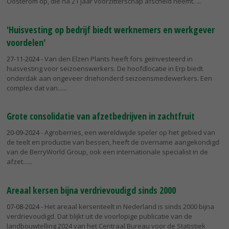
Oosterom op, die na 21 jaar voorzitterschap afscheid neemt.
'Huisvesting op bedrijf biedt werknemers en werkgever
voordelen'
27-11-2024
- Van den Elzen Plants heeft fors geïnvesteerd in
huisvesting voor seizoenswerkers. De hoofdlocatie in Erp biedt
onderdak aan ongeveer driehonderd seizoensmedewerkers. Een
complex dat van...
Grote consolidatie van afzetbedrijven in zachtfruit
20-09-2024
- Agroberries, een wereldwijde speler op het gebied van
de teelt en productie van bessen, heeft de overname aangekondigd
van de BerryWorld Group, ook een internationale specialist in de
afzet...
Areaal kersen bijna verdrievoudigd sinds 2000
07-08-2024
- Het areaal kersenteelt in Nederland is sinds 2000 bijna
verdrievoudigd. Dat blijkt uit de voorlopige publicatie van de
landbouwtelling 2024 van het Centraal Bureau voor de Statistiek