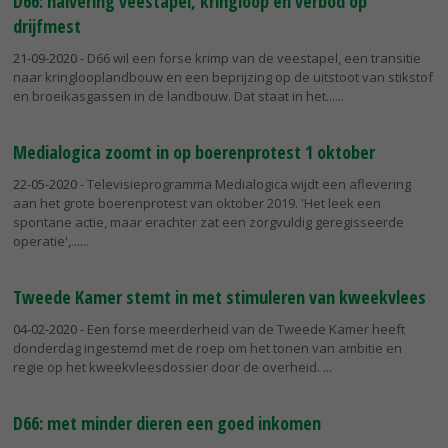
D66: halvering veestapel, kringloop en verbod op
drijfmest
21-09-2020
- D66 wil een forse krimp van de veestapel, een transitie
naar kringlooplandbouw en een beprijzing op de uitstoot van stikstof
en broeikasgassen in de landbouw. Dat staat in het...
Medialogica zoomt in op boerenprotest 1 oktober
22-05-2020
- Televisieprogramma Medialogica wijdt een aflevering
aan het grote boerenprotest van oktober 2019. 'Het leek een
spontane actie, maar erachter zat een zorgvuldig geregisseerde
operatie',...
Tweede Kamer stemt in met stimuleren van kweekvlees
04-02-2020
- Een forse meerderheid van de Tweede Kamer heeft
donderdag ingestemd met de roep om het tonen van ambitie en
regie op het kweekvleesdossier door de overheid.
D66: met minder dieren een goed inkomen