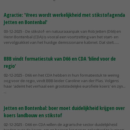
Agractie: 'Vrees wordt werkelijkheid met stikstofagenda
Jetten en Bontenbal'
03-12-2025
- De stikstof- en natuuraaanpak van Rob Jetten (D66) en
Henri Bontenbal (CDA) is vooral een voortzetting van het start- en
vervolgpakket van het huidige demissionaire kabinet. Dat stelt...
BBB vindt formatiestuk van D66 en CDA 'blind voor de
regio'
02-12-2025
- D66 en het CDA hebben in hun formatiestuk te weinig
oog voor de regio, vindt BBB-leider Caroline van der Plas. Volgens
haar 'ademt het verhaal een grootstedelijke eurofiele koers' en zijn...
Jetten en Bontenbal: boer moet duidelijkheid krijgen over
koers landbouw en stikstof
02-12-2025
- D66 en CDA willen de agrarische sector duidelijkheid
bieden over de koers, om zo boeren langjarige zekerheid te kunnen