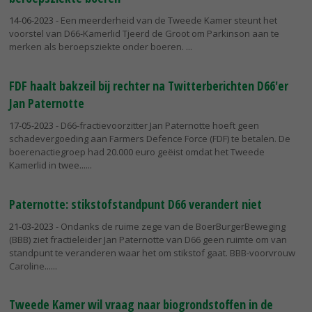
14-06-2023
- Een meerderheid van de Tweede Kamer steunt het
voorstel van D66-Kamerlid Tjeerd de Groot om Parkinson aan te
merken als beroepsziekte onder boeren.
FDF haalt bakzeil bij rechter na Twitterberichten D66'er
Jan Paternotte
17-05-2023
- D66-fractievoorzitter Jan Paternotte hoeft geen
schadevergoeding aan Farmers Defence Force (FDF) te betalen. De
boerenactiegroep had 20.000 euro geëist omdat het Tweede
Kamerlid in twee...
Paternotte: stikstofstandpunt D66 verandert niet
21-03-2023
- Ondanks de ruime zege van de BoerBurgerBeweging
(BBB) ziet fractieleider Jan Paternotte van D66 geen ruimte om van
standpunt te veranderen waar het om stikstof gaat. BBB-voorvrouw
Caroline...
Tweede Kamer wil vraag naar biogrondstoffen in de