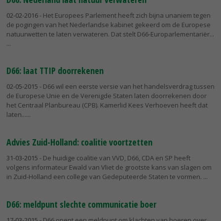
02-02-2016
- Het Europees Parlement heeft zich bijna unaniem tegen
de pogingen van het Nederlandse kabinet gekeerd om de Europese
natuurwetten te laten verwateren. Dat stelt D66-Europarlementariër...
D66: laat TTIP doorrekenen
02-05-2015
- D66 wil een eerste versie van het handelsverdrag tussen
de Europese Unie en de Verenigde Staten laten doorrekenen door
het Centraal Planbureau (CPB). Kamerlid Kees Verhoeven heeft dat
laten...
Advies Zuid-Holland: coalitie voortzetten
31-03-2015
- De huidige coalitie van VVD, D66, CDA en SP heeft
volgens informateur Ewald van Vliet de grootste kans van slagen om
in Zuid-Holland een college van Gedeputeerde Staten te vormen.
D66: meldpunt slechte communicatie boer
17-03-2015
- D66 opent een meldpunt om klachten van boeren over