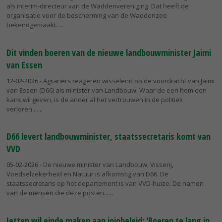
als interim-directeur van de Waddenvereniging. Dat heeft de
organisatie voor de bescherming van de Waddenzee
bekendgemaakt.
Dit vinden boeren van de nieuwe landbouwminister Jaimi
van Essen
12-02-2026
- Agrariërs reageren wisselend op de voordracht van Jaimi
van Essen (D66) als minister van Landbouw. Waar de een hem een
kans wil geven, is de ander al het vertrouwen in de politiek
verloren....
D66 levert landbouwminister, staatssecretaris komt van
VVD
05-02-2026
- De nieuwe minister van Landbouw, Visserij,
Voedselzekerheid en Natuur is afkomstig van D66. De
staatssecretaris op het departement is van VVD-huize. De namen
van de mensen die deze posten...
Jetten wil einde maken aan jojobeleid: 'Boeren te lang in