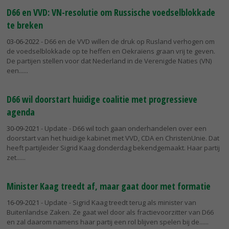
D66 en VVD: VN-resolutie om Russische voedselblokkade
te breken
03-06-2022
- D66 en de VVD willen de druk op Rusland verhogen om
de voedselblokkade op te heffen en Oekraïens graan vrij te geven.
De partijen stellen voor dat Nederland in de Verenigde Naties (VN)
een...
D66 wil doorstart huidige coalitie met progressieve
agenda
30-09-2021
- Update - D66 wil toch gaan onderhandelen over een
doorstart van het huidige kabinet met VVD, CDA en ChristenUnie. Dat
heeft partijleider Sigrid Kaag donderdag bekendgemaakt. Haar partij
zet...
Minister Kaag treedt af, maar gaat door met formatie
16-09-2021
- Update - Sigrid Kaag treedt terug als minister van
Buitenlandse Zaken. Ze gaat wel door als fractievoorzitter van D66
en zal daarom namens haar partij een rol blijven spelen bij de...