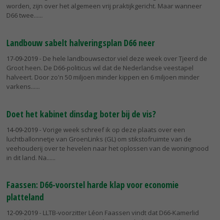
worden, zijn over het algemeen vrij praktijkgericht. Maar wanneer
D66 twee...
Landbouw sabelt halveringsplan D66 neer
17-09-2019
- De hele landbouwsector viel deze week over Tjeerd de
Groot heen. De D66-politicus wil dat de Nederlandse veestapel
halveert. Door zo'n 50 miljoen minder kippen en 6 miljoen minder
varkens...
Doet het kabinet dinsdag boter bij de vis?
14-09-2019
- Vorige week schreef ik op deze plaats over een
luchtballonnetje van GroenLinks (GL) om stikstofruimte van de
veehouderij over te hevelen naar het oplossen van de woningnood
in dit land. Na...
Faassen: D66-voorstel harde klap voor economie
platteland
12-09-2019
- LLTB-voorzitter Léon Faassen vindt dat D66-Kamerlid