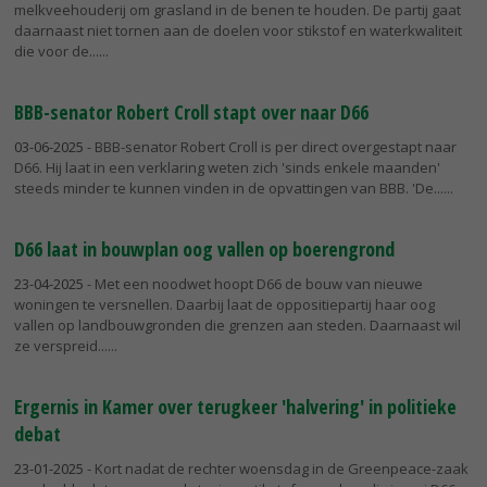
melkveehouderij om grasland in de benen te houden. De partij gaat
daarnaast niet tornen aan de doelen voor stikstof en waterkwaliteit
die voor de...
BBB-senator Robert Croll stapt over naar D66
03-06-2025
- BBB-senator Robert Croll is per direct overgestapt naar
D66. Hij laat in een verklaring weten zich 'sinds enkele maanden'
steeds minder te kunnen vinden in de opvattingen van BBB. 'De...
D66 laat in bouwplan oog vallen op boerengrond
23-04-2025
- Met een noodwet hoopt D66 de bouw van nieuwe
woningen te versnellen. Daarbij laat de oppositiepartij haar oog
vallen op landbouwgronden die grenzen aan steden. Daarnaast wil
ze verspreid...
Ergernis in Kamer over terugkeer 'halvering' in politieke
debat
23-01-2025
- Kort nadat de rechter woensdag in de Greenpeace-zaak