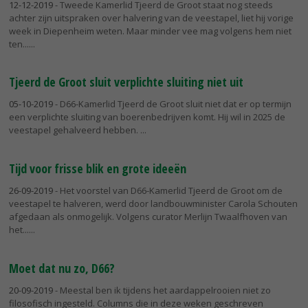
12-12-2019
- Tweede Kamerlid Tjeerd de Groot staat nog steeds
achter zijn uitspraken over halvering van de veestapel, liet hij vorige
week in Diepenheim weten. Maar minder vee mag volgens hem niet
ten...
Tjeerd de Groot sluit verplichte sluiting niet uit
05-10-2019
- D66-Kamerlid Tjeerd de Groot sluit niet dat er op termijn
een verplichte sluiting van boerenbedrijven komt. Hij wil in 2025 de
veestapel gehalveerd hebben.
Tijd voor frisse blik en grote ideeën
26-09-2019
- Het voorstel van D66-Kamerlid Tjeerd de Groot om de
veestapel te halveren, werd door landbouwminister Carola Schouten
afgedaan als onmogelijk. Volgens curator Merlijn Twaalfhoven van
het...
Moet dat nu zo, D66?
20-09-2019
- Meestal ben ik tijdens het aardappelrooien niet zo
filosofisch ingesteld. Columns die in deze weken geschreven