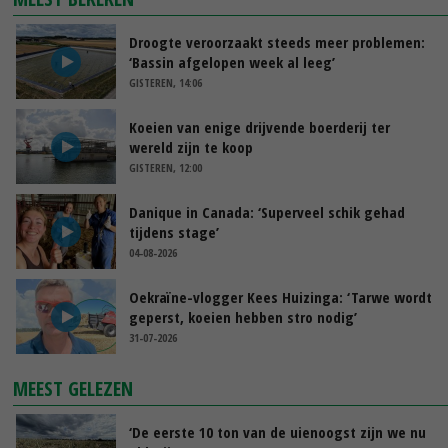
Droogte veroorzaakt steeds meer problemen:
‘Bassin afgelopen week al leeg’
GISTEREN, 14:06
Koeien van enige drijvende boerderij ter
wereld zijn te koop
GISTEREN, 12:00
Danique in Canada: ‘Superveel schik gehad
tijdens stage’
04-08-2026
Oekraïne-vlogger Kees Huizinga: ‘Tarwe wordt
geperst, koeien hebben stro nodig’
31-07-2026
MEEST GELEZEN
‘De eerste 10 ton van de uienoogst zijn we nu