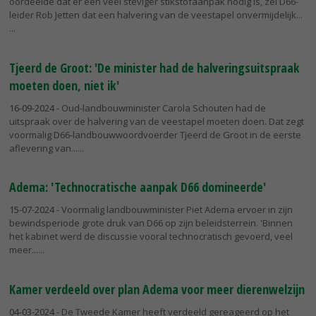
oordeelde dat er een veel steviger stikstofaanpak nodig is, zei D66-
leider Rob Jetten dat een halvering van de veestapel onvermijdelijk...
Tjeerd de Groot: 'De minister had de halveringsuitspraak
moeten doen, niet ik'
16-09-2024
- Oud-landbouwminister Carola Schouten had de
uitspraak over de halvering van de veestapel moeten doen. Dat zegt
voormalig D66-landbouwwoordvoerder Tjeerd de Groot in de eerste
aflevering van...
Adema: 'Technocratische aanpak D66 domineerde'
15-07-2024
- Voormalig landbouwminister Piet Adema ervoer in zijn
bewindsperiode grote druk van D66 op zijn beleidsterrein. 'Binnen
het kabinet werd de discussie vooral technocratisch gevoerd, veel
meer...
Kamer verdeeld over plan Adema voor meer dierenwelzijn
04-03-2024
- De Tweede Kamer heeft verdeeld gereageerd op het